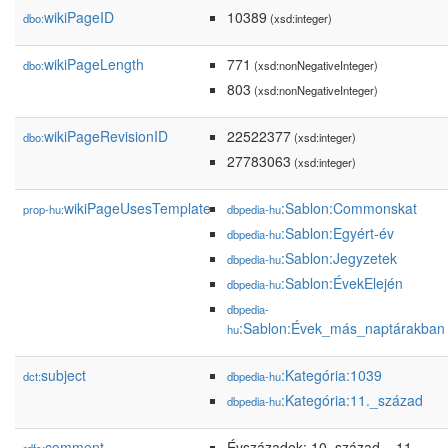
wikiPageID
10389
dbo:
(xsd:integer)
wikiPageLength
771
dbo:
(xsd:nonNegativeInteger)
803
(xsd:nonNegativeInteger)
wikiPageRevisionID
22522377
dbo:
(xsd:integer)
27783063
(xsd:integer)
wikiPageUsesTemplate
:Sablon:Commonskat
prop-hu:
dbpedia-hu
:Sablon:Egyért-év
dbpedia-hu
:Sablon:Jegyzetek
dbpedia-hu
:Sablon:ÉvekElején
dbpedia-hu
dbpedia-
:Sablon:Évek_más_naptárakban
hu
subject
:Kategória:1039
dct:
dbpedia-hu
:Kategória:11._század
dbpedia-hu
comment
Évszázadok: 10. század – 11.