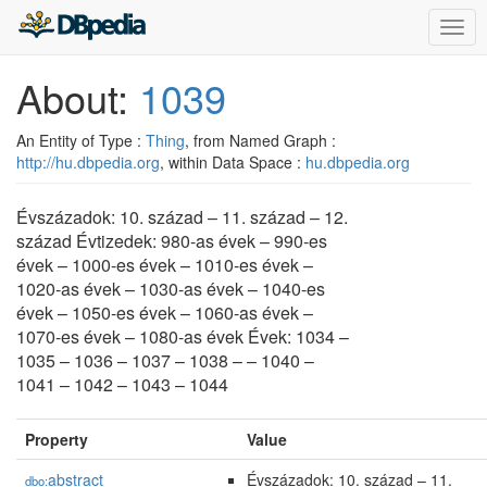
Togg
navig
About:
1039
An Entity of Type :
Thing
, from Named Graph :
http://hu.dbpedia.org
, within Data Space :
hu.dbpedia.org
Évszázadok: 10. század – 11. század – 12.
század Évtizedek: 980-as évek – 990-es
évek – 1000-es évek – 1010-es évek –
1020-as évek – 1030-as évek – 1040-es
évek – 1050-es évek – 1060-as évek –
1070-es évek – 1080-as évek Évek: 1034 –
1035 – 1036 – 1037 – 1038 – – 1040 –
1041 – 1042 – 1043 – 1044
Property
Value
abstract
Évszázadok: 10. század – 11.
dbo: