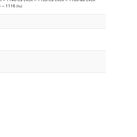
5 – 1116
(hu)