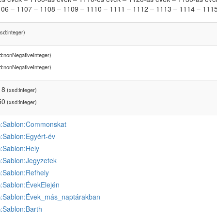
106 – 1107 – 1108 – 1109 – 1110 – 1111 – 1112 – 1113 – 1114 – 111
sd:integer)
d:nonNegativeInteger)
d:nonNegativeInteger)
18
(xsd:integer)
50
(xsd:integer)
:Sablon:Commonskat
u
:Sablon:Egyért-év
u
:Sablon:Hely
u
:Sablon:Jegyzetek
u
:Sablon:Refhely
u
:Sablon:ÉvekElején
u
:Sablon:Évek_más_naptárakban
u
:Sablon:Barth
u