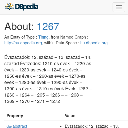
Togg
navig
About:
1267
An Entity of Type :
Thing
, from Named Graph :
http://hu.dbpedia.org
, within Data Space :
hu.dbpedia.org
Évszázadok: 12. század – 13. század – 14.
század Évtizedek: 1210-es évek – 1220-as
évek – 1230-as évek – 1240-es évek –
1250-es évek – 1260-as évek – 1270-es
évek – 1280-as évek – 1290-es évek –
1300-as évek – 1310-es évek Évek: 1262 –
1263 – 1264 – 1265 – 1266 – – 1268 –
1269 – 1270 – 1271 – 1272
Property
Value
abstract
Évszázadok: 12. század – 13.
dbo: