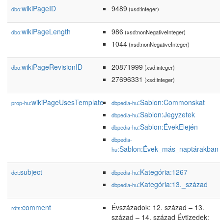
wikiPageID
9489
dbo:
(xsd:integer)
wikiPageLength
986
dbo:
(xsd:nonNegativeInteger)
1044
(xsd:nonNegativeInteger)
wikiPageRevisionID
20871999
dbo:
(xsd:integer)
27696331
(xsd:integer)
wikiPageUsesTemplate
:Sablon:Commonskat
prop-hu:
dbpedia-hu
:Sablon:Jegyzetek
dbpedia-hu
:Sablon:ÉvekElején
dbpedia-hu
dbpedia-
:Sablon:Évek_más_naptárakban
hu
subject
:Kategória:1267
dct:
dbpedia-hu
:Kategória:13._század
dbpedia-hu
comment
Évszázadok: 12. század – 13.
rdfs:
század – 14. század Évtizedek: