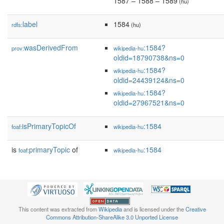
1587 – 1588 – 1589
(hu)
label
1584
rdfs:
(hu)
wasDerivedFrom
:1584?
prov:
wikipedia-hu
oldid=18790738&ns=0
:1584?
wikipedia-hu
oldid=24439124&ns=0
:1584?
wikipedia-hu
oldid=27967521&ns=0
isPrimaryTopicOf
:1584
foaf:
wikipedia-hu
is
primaryTopic
of
:1584
foaf:
wikipedia-hu
This content was extracted from
Wikipedia
and is licensed under the
Creative
Commons Attribution-ShareAlike 3.0 Unported License