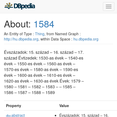
Togg
navig
About:
1584
An Entity of Type :
Thing
, from Named Graph :
http://hu.dbpedia.org
, within Data Space :
hu.dbpedia.org
Évszázadok: 15. század – 16. század – 17.
század Évtizedek: 1530-as évek – 1540-es
évek – 1550-es évek – 1560-as évek –
1570-es évek – 1580-as évek – 1590-es
évek – 1600-as évek – 1610-es évek –
1620-as évek – 1630-as évek Évek: 1579 –
1580 – 1581 – 1582 – 1583 – – 1585 –
1586 – 1587 – 1588 – 1589
Property
Value
abstract
Évszázadok: 15. század – 16.
dbo: