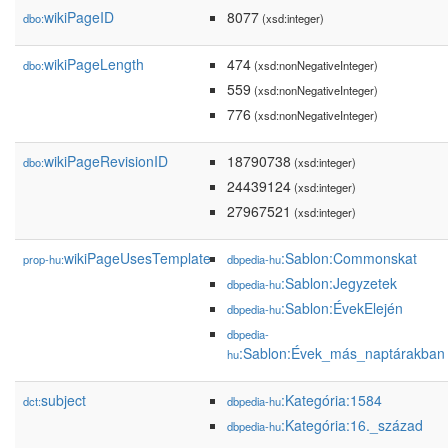
wikiPageID
8077
dbo:
(xsd:integer)
wikiPageLength
474
dbo:
(xsd:nonNegativeInteger)
559
(xsd:nonNegativeInteger)
776
(xsd:nonNegativeInteger)
wikiPageRevisionID
18790738
dbo:
(xsd:integer)
24439124
(xsd:integer)
27967521
(xsd:integer)
wikiPageUsesTemplate
:Sablon:Commonskat
prop-hu:
dbpedia-hu
:Sablon:Jegyzetek
dbpedia-hu
:Sablon:ÉvekElején
dbpedia-hu
dbpedia-
:Sablon:Évek_más_naptárakban
hu
subject
:Kategória:1584
dct:
dbpedia-hu
:Kategória:16._század
dbpedia-hu