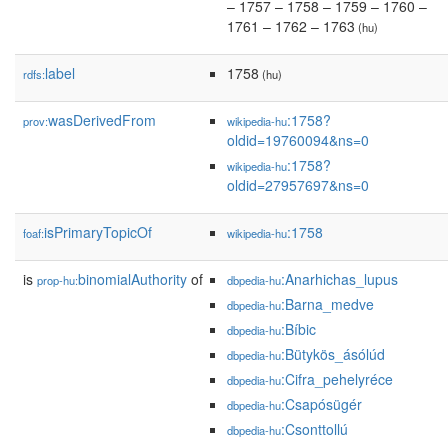
– 1757 – 1758 – 1759 – 1760 –
1761 – 1762 – 1763
(hu)
label
1758
rdfs:
(hu)
wasDerivedFrom
:1758?
prov:
wikipedia-hu
oldid=19760094&ns=0
:1758?
wikipedia-hu
oldid=27957697&ns=0
isPrimaryTopicOf
:1758
foaf:
wikipedia-hu
is
binomialAuthority
of
:Anarhichas_lupus
prop-hu:
dbpedia-hu
:Barna_medve
dbpedia-hu
:Bíbic
dbpedia-hu
:Bütykös_ásólúd
dbpedia-hu
:Cifra_pehelyréce
dbpedia-hu
:Csapósügér
dbpedia-hu
:Csonttollú
dbpedia-hu