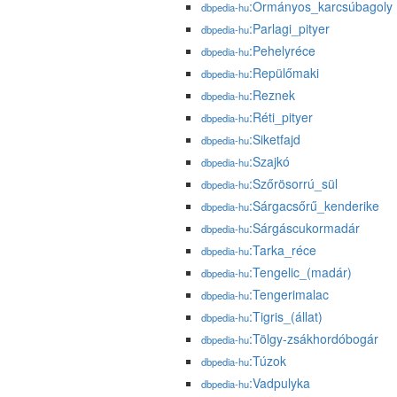
:Ormányos_karcsúbagoly
dbpedia-hu
:Parlagi_pityer
dbpedia-hu
:Pehelyréce
dbpedia-hu
:Repülőmaki
dbpedia-hu
:Reznek
dbpedia-hu
:Réti_pityer
dbpedia-hu
:Siketfajd
dbpedia-hu
:Szajkó
dbpedia-hu
:Szőrösorrú_sül
dbpedia-hu
:Sárgacsőrű_kenderike
dbpedia-hu
:Sárgáscukormadár
dbpedia-hu
:Tarka_réce
dbpedia-hu
:Tengelic_(madár)
dbpedia-hu
:Tengerimalac
dbpedia-hu
:Tigris_(állat)
dbpedia-hu
:Tölgy-zsákhordóbogár
dbpedia-hu
:Túzok
dbpedia-hu
:Vadpulyka
dbpedia-hu