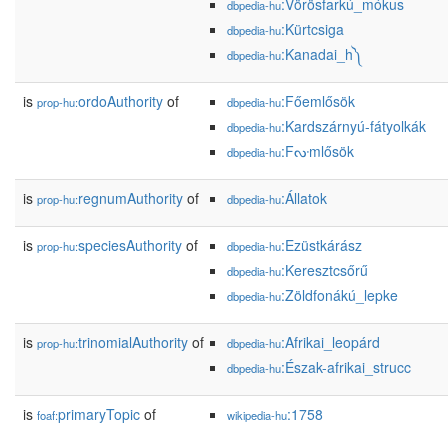
:Vörösfarkú_mókus
dbpedia-hu
:Kürtcsiga
dbpedia-hu
:Kanadai_h༽
dbpedia-hu
is
ordoAuthority
of
:Főemlősök
prop-hu:
dbpedia-hu
:Kardszárnyú-fátyolkák
dbpedia-hu
:Fᔞmlősök
dbpedia-hu
is
regnumAuthority
of
:Állatok
prop-hu:
dbpedia-hu
is
speciesAuthority
of
:Ezüstkárász
prop-hu:
dbpedia-hu
:Keresztcsőrű
dbpedia-hu
:Zöldfonákú_lepke
dbpedia-hu
is
trinomialAuthority
of
:Afrikai_leopárd
prop-hu:
dbpedia-hu
:Észak-afrikai_strucc
dbpedia-hu
is
primaryTopic
of
:1758
foaf:
wikipedia-hu