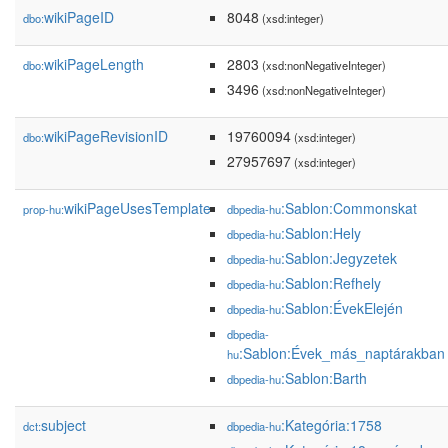
wikiPageID
8048
dbo:
(xsd:integer)
wikiPageLength
2803
dbo:
(xsd:nonNegativeInteger)
3496
(xsd:nonNegativeInteger)
wikiPageRevisionID
19760094
dbo:
(xsd:integer)
27957697
(xsd:integer)
wikiPageUsesTemplate
:Sablon:Commonskat
prop-hu:
dbpedia-hu
:Sablon:Hely
dbpedia-hu
:Sablon:Jegyzetek
dbpedia-hu
:Sablon:Refhely
dbpedia-hu
:Sablon:ÉvekElején
dbpedia-hu
dbpedia-
:Sablon:Évek_más_naptárakban
hu
:Sablon:Barth
dbpedia-hu
subject
:Kategória:1758
dct:
dbpedia-hu