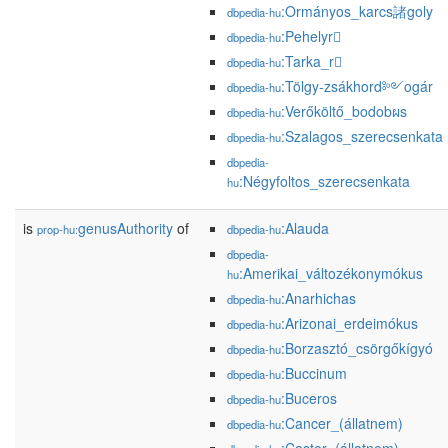
:Ormányos_karcs諸goly
dbpedia-hu
:Pehelyr
dbpedia-hu
:Tarka_r
dbpedia-hu
:Tölgy-zsákhord༻ogár
dbpedia-hu
:Verőköltő_bodobผs
dbpedia-hu
:Szalagos_szerecsenkata
dbpedia-hu
dbpedia-
:Négyfoltos_szerecsenkata
hu
is
genusAuthority
of
:Alauda
prop-hu:
dbpedia-hu
dbpedia-
:Amerikai_változékonymókus
hu
:Anarhichas
dbpedia-hu
:Arizonai_erdeimókus
dbpedia-hu
:Borzasztó_csörgőkígyó
dbpedia-hu
:Buccinum
dbpedia-hu
:Buceros
dbpedia-hu
:Cancer_(állatnem)
dbpedia-hu