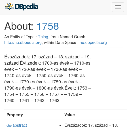
Togg
navig
About:
1758
An Entity of Type :
Thing
, from Named Graph :
http://hu.dbpedia.org
, within Data Space :
hu.dbpedia.org
Évszázadok: 17. század – 18. század – 19.
század Évtizedek: 1700-as évek – 1710-es
évek – 1720-as évek – 1730-as évek –
1740-es évek – 1750-es évek – 1760-as
évek – 1770-es évek – 1780-as évek –
1790-es évek – 1800-as évek Évek: 1753 –
1754 – 1755 – 1756 – 1757 – – 1759 –
1760 – 1761 – 1762 – 1763
Property
Value
abstract
Évszázadok: 17. század – 18.
dbo: