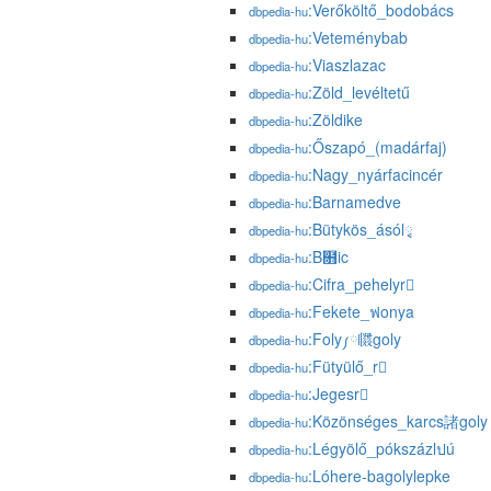
:Verőköltő_bodobács
dbpedia-hu
:Veteménybab
dbpedia-hu
:Viaszlazac
dbpedia-hu
:Zöld_levéltetű
dbpedia-hu
:Zöldike
dbpedia-hu
:Őszapó_(madárfaj)
dbpedia-hu
:Nagy_nyárfacincér
dbpedia-hu
:Barnamedve
dbpedia-hu
:Bütykös_ásólྭ
dbpedia-hu
:B໛ic
dbpedia-hu
:Cifra_pehelyr
dbpedia-hu
:Fekete_ฟonya
dbpedia-hu
:Foly༿𗆺goly
dbpedia-hu
:Fütyülő_r
dbpedia-hu
:Jegesr
dbpedia-hu
:Közönséges_karcs諸goly
dbpedia-hu
:Légyölő_pókszázlปú
dbpedia-hu
:Lóhere-bagolylepke
dbpedia-hu