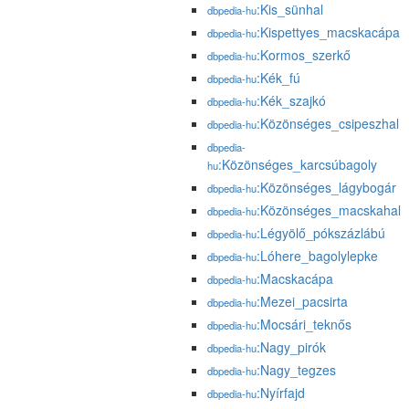
:Kis_sünhal
dbpedia-hu
:Kispettyes_macskacápa
dbpedia-hu
:Kormos_szerkő
dbpedia-hu
:Kék_fú
dbpedia-hu
:Kék_szajkó
dbpedia-hu
:Közönséges_csipeszhal
dbpedia-hu
dbpedia-
:Közönséges_karcsúbagoly
hu
:Közönséges_lágybogár
dbpedia-hu
:Közönséges_macskahal
dbpedia-hu
:Légyölő_pókszázlábú
dbpedia-hu
:Lóhere_bagolylepke
dbpedia-hu
:Macskacápa
dbpedia-hu
:Mezei_pacsirta
dbpedia-hu
:Mocsári_teknős
dbpedia-hu
:Nagy_pirók
dbpedia-hu
:Nagy_tegzes
dbpedia-hu
:Nyírfajd
dbpedia-hu