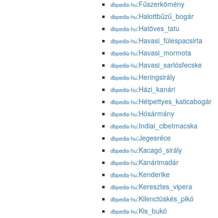
:Fűszerkömény
dbpedia-hu
:Halottbűzű_bogár
dbpedia-hu
:Hatöves_tatu
dbpedia-hu
:Havasi_fülespacsirta
dbpedia-hu
:Havasi_mormota
dbpedia-hu
:Havasi_sarlósfecske
dbpedia-hu
:Heringsirály
dbpedia-hu
:Házi_kanári
dbpedia-hu
:Hétpettyes_katicabogár
dbpedia-hu
:Hósármány
dbpedia-hu
:Indiai_cibetmacska
dbpedia-hu
:Jegesréce
dbpedia-hu
:Kacagó_sirály
dbpedia-hu
:Kanárimadár
dbpedia-hu
:Kenderike
dbpedia-hu
:Keresztes_vipera
dbpedia-hu
:Kilenctüskés_pikó
dbpedia-hu
:Kis_bukó
dbpedia-hu