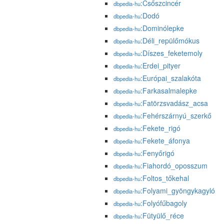
:Csőszcincér
dbpedia-hu
:Dodó
dbpedia-hu
:Dominólepke
dbpedia-hu
:Déli_repülőmókus
dbpedia-hu
:Díszes_feketemoly
dbpedia-hu
:Erdei_pityer
dbpedia-hu
:Európai_szalakóta
dbpedia-hu
:Farkasalmalepke
dbpedia-hu
:Fatörzsvadász_acsa
dbpedia-hu
:Fehérszárnyú_szerkő
dbpedia-hu
:Fekete_rigó
dbpedia-hu
:Fekete_áfonya
dbpedia-hu
:Fenyőrigó
dbpedia-hu
:Fiahordó_oposszum
dbpedia-hu
:Foltos_tőkehal
dbpedia-hu
:Folyami_gyöngykagyló
dbpedia-hu
:Folyófűbagoly
dbpedia-hu
:Fütyülő_réce
dbpedia-hu