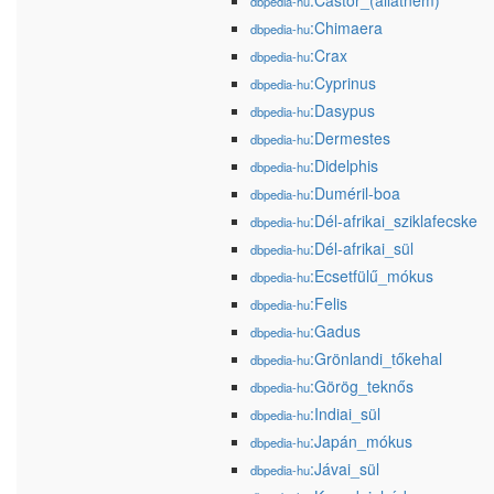
:Castor_(állatnem)
dbpedia-hu
:Chimaera
dbpedia-hu
:Crax
dbpedia-hu
:Cyprinus
dbpedia-hu
:Dasypus
dbpedia-hu
:Dermestes
dbpedia-hu
:Didelphis
dbpedia-hu
:Duméril-boa
dbpedia-hu
:Dél-afrikai_sziklafecske
dbpedia-hu
:Dél-afrikai_sül
dbpedia-hu
:Ecsetfülű_mókus
dbpedia-hu
:Felis
dbpedia-hu
:Gadus
dbpedia-hu
:Grönlandi_tőkehal
dbpedia-hu
:Görög_teknős
dbpedia-hu
:Indiai_sül
dbpedia-hu
:Japán_mókus
dbpedia-hu
:Jávai_sül
dbpedia-hu