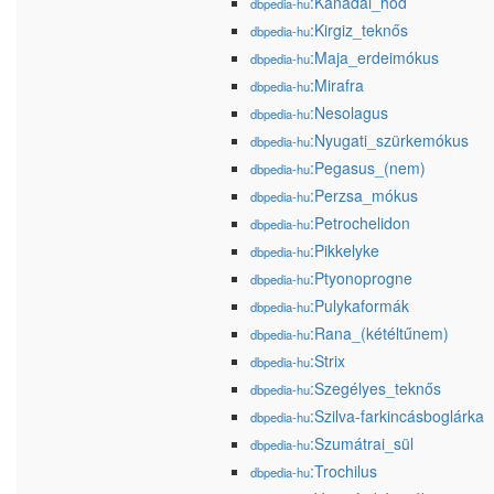
:Kanadai_hód
dbpedia-hu
:Kirgiz_teknős
dbpedia-hu
:Maja_erdeimókus
dbpedia-hu
:Mirafra
dbpedia-hu
:Nesolagus
dbpedia-hu
:Nyugati_szürkemókus
dbpedia-hu
:Pegasus_(nem)
dbpedia-hu
:Perzsa_mókus
dbpedia-hu
:Petrochelidon
dbpedia-hu
:Pikkelyke
dbpedia-hu
:Ptyonoprogne
dbpedia-hu
:Pulykaformák
dbpedia-hu
:Rana_(kétéltűnem)
dbpedia-hu
:Strix
dbpedia-hu
:Szegélyes_teknős
dbpedia-hu
:Szilva-farkincásboglárka
dbpedia-hu
:Szumátrai_sül
dbpedia-hu
:Trochilus
dbpedia-hu