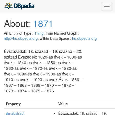
Togg
navig
About:
1871
An Entity of Type :
Thing
, from Named Graph :
http://hu.dbpedia.org
, within Data Space :
hu.dbpedia.org
Évszázadok: 18. század – 19. század – 20.
század Évtizedek: 1820-as évek – 1830-as
évek – 1840-es évek – 1850-es évek –
1860-as évek – 1870-es évek – 1880-as
évek – 1890-es évek – 1900-as évek –
1910-es évek – 1920-as évek Évek: 1866 –
1867 – 1868 – 1869 – 1870 – – 1872 –
1873 – 1874 – 1875 – 1876
Property
Value
abstract
Évszázadok: 18. század – 19.
dbo: