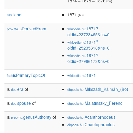
1874 – 1875 – 1876
(hu)
label
1871
rdfs:
(hu)
wasDerivedFrom
:1871?
prov:
wikipedia-hu
oldid=23723465&ns=0
:1871?
wikipedia-hu
oldid=25235618&ns=0
:1871?
wikipedia-hu
oldid=27966173&ns=0
isPrimaryTopicOf
:1871
foaf:
wikipedia-hu
is
era
of
:Mikszáth_Kálmán_(író)
dbo:
dbpedia-hu
is
spouse
of
:Malatinszky_Ferenc
dbo:
dbpedia-hu
is
genusAuthority
of
:Acanthorhodeus
prop-hu:
dbpedia-hu
:Chaetophractus
dbpedia-hu