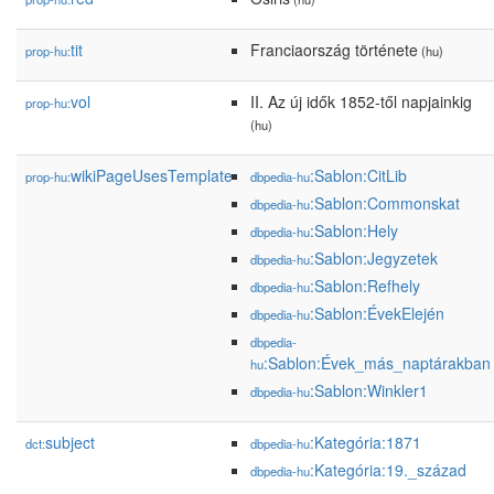
tit
Franciaország története
prop-hu:
(hu)
vol
II. Az új idők 1852-től napjainkig
prop-hu:
(hu)
wikiPageUsesTemplate
:Sablon:CitLib
prop-hu:
dbpedia-hu
:Sablon:Commonskat
dbpedia-hu
:Sablon:Hely
dbpedia-hu
:Sablon:Jegyzetek
dbpedia-hu
:Sablon:Refhely
dbpedia-hu
:Sablon:ÉvekElején
dbpedia-hu
dbpedia-
:Sablon:Évek_más_naptárakban
hu
:Sablon:Winkler1
dbpedia-hu
subject
:Kategória:1871
dct:
dbpedia-hu
:Kategória:19._század
dbpedia-hu