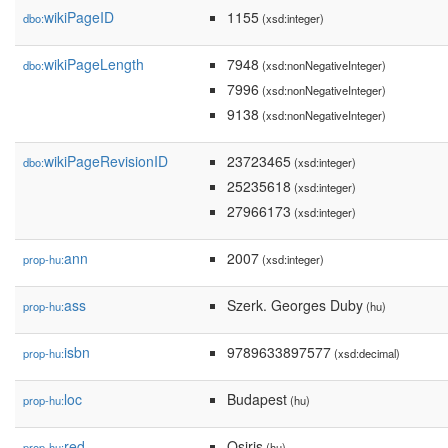
wikiPageID
1155
dbo:
(xsd:integer)
wikiPageLength
7948
dbo:
(xsd:nonNegativeInteger)
7996
(xsd:nonNegativeInteger)
9138
(xsd:nonNegativeInteger)
wikiPageRevisionID
23723465
dbo:
(xsd:integer)
25235618
(xsd:integer)
27966173
(xsd:integer)
ann
2007
prop-hu:
(xsd:integer)
ass
Szerk. Georges Duby
prop-hu:
(hu)
isbn
9789633897577
prop-hu:
(xsd:decimal)
loc
Budapest
prop-hu:
(hu)
red
Osiris
prop-hu:
(hu)