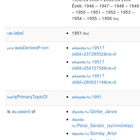
Évek: 1946 – 1947 – 1948 – 1949
– 1950 – 1951 – 1952 – 1953 –
1954 – 1955 – 1956
(hu)
label
1951
rdfs:
(hu)
wasDerivedFrom
:1951?
prov:
wikipedia-hu
oldid=23728502&ns=0
:1951?
wikipedia-hu
oldid=25472758&ns=0
:1951?
wikipedia-hu
oldid=28063114&ns=0
isPrimaryTopicOf
:1951
foaf:
wikipedia-hu
is
award
of
:Görbe_János
dbo:
dbpedia-hu
dbpedia-
:Pécsi_Sándor_(színművész)
hu
:Somlay_Artúr
dbpedia-hu