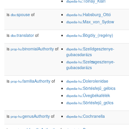
:Tolnay_Klári
dbpedia-hu
is
spouse
of
:Habsburg_Ottó
dbo:
dbpedia-hu
:Max_von_Sydow
dbpedia-hu
is
translator
of
:Bögöly_(regény)
dbo:
dbpedia-hu
is
binomialAuthority
of
:Szelídgesztenye-
prop-hu:
dbpedia-hu
gubacsdarázs
:Szelໝgesztenye-
dbpedia-hu
gubacsdarázs
is
familiaAuthority
of
:Dolerolenidae
prop-hu:
dbpedia-hu
:Sörtésfejű_gébics
dbpedia-hu
:Üvegbékafélék
dbpedia-hu
:Sörtésfejű_gປics
dbpedia-hu
is
genusAuthority
of
:Cochranella
prop-hu:
dbpedia-hu