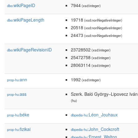
wikiPageID
7944
dbo:
(xsd:integer)
wikiPageLength
19718
dbo:
(xsd:nonNegativeInteger)
20518
(xsd:nonNegativeInteger)
24473
(xsd:nonNegativeInteger)
wikiPageRevisionID
23728502
dbo:
(xsd:integer)
25472758
(xsd:integer)
28063114
(xsd:integer)
ann
1992
prop-hu:
(xsd:integer)
ass
Szerk. Baló György–Lipovecz Iván
prop-hu:
(hu)
béke
:Léon_Jouhaux
prop-hu:
dbpedia-hu
fizikai
:John_Cockcroft
prop-hu:
dbpedia-hu
:Ernest_Walton
dbpedia-hu