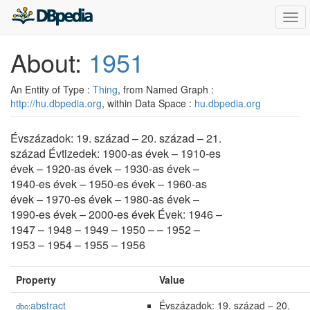
Togg
navi
About:
1951
An Entity of Type :
Thing
, from Named Graph :
http://hu.dbpedia.org
, within Data Space :
hu.dbpedia.org
Évszázadok: 19. század – 20. század – 21.
század Évtizedek: 1900-as évek – 1910-es
évek – 1920-as évek – 1930-as évek –
1940-es évek – 1950-es évek – 1960-as
évek – 1970-es évek – 1980-as évek –
1990-es évek – 2000-es évek Évek: 1946 –
1947 – 1948 – 1949 – 1950 – – 1952 –
1953 – 1954 – 1955 – 1956
Property
Value
abstract
Évszázadok: 19. század – 20.
dbo: