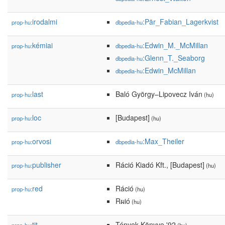
irodalmi
:Pär_Fabian_Lagerkvist
prop-hu:
dbpedia-hu
kémiai
:Edwin_M._McMillan
prop-hu:
dbpedia-hu
:Glenn_T._Seaborg
dbpedia-hu
:Edwin_McMillan
dbpedia-hu
last
Baló György–Lipovecz Iván
prop-hu:
(hu)
loc
[Budapest]
prop-hu:
(hu)
orvosi
:Max_Theiler
prop-hu:
dbpedia-hu
publisher
Ráció Kiadó Kft., [Budapest]
prop-hu:
(hu)
red
Ráció
prop-hu:
(hu)
Rผió
(hu)
tit
Tények Könyve '92