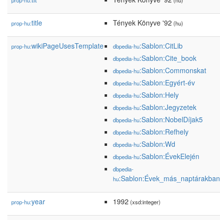
prop-hu:
(hu)
title
Tények Könyve '92
prop-hu:
(hu)
wikiPageUsesTemplate
:Sablon:CitLib
prop-hu:
dbpedia-hu
:Sablon:Cite_book
dbpedia-hu
:Sablon:Commonskat
dbpedia-hu
:Sablon:Egyért-év
dbpedia-hu
:Sablon:Hely
dbpedia-hu
:Sablon:Jegyzetek
dbpedia-hu
:Sablon:NobelDíjak5
dbpedia-hu
:Sablon:Refhely
dbpedia-hu
:Sablon:Wd
dbpedia-hu
:Sablon:ÉvekElején
dbpedia-hu
dbpedia-
:Sablon:Évek_más_naptárakban
hu
year
1992
prop-hu:
(xsd:integer)