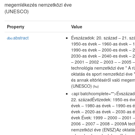
megemlékezés nemzetközi éve
(UNESCO)
Property
Value
abstract
Évszázadok: 20. század – 21. sz
dbo:
1950-es évek – 1960-as évek – 
1990-es évek – 2000-es évek – 
2030-as évek – 2040-es évek – 
– 2001 – 2002 – 2003 – – 2005 –
technológia nemzetközi éve * A r
oktatás és sport nemzetközi éve 
és annak eltörléséről való mege
(UNESCO)
(hu)
<api batchcomplete="">Évszázado
22. századÉvtizedek: 1950-es év
évek – 1980-as évek – 1990-es 
évek – 2020-as évek – 2030-as 
évek Évek: 1999 – 2000 – 2001 
2006 – 2007 – 2008 – 2009A tech
nemzetközi éve (ENSZ)Az oktatá