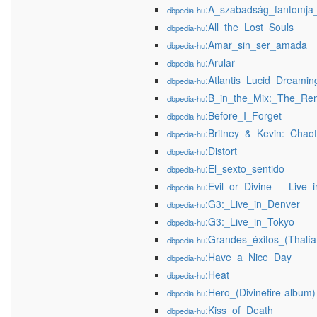
:A_szabadság_fantomja
dbpedia-hu
:All_the_Lost_Souls
dbpedia-hu
:Amar_sin_ser_amada
dbpedia-hu
:Arular
dbpedia-hu
:Atlantis_Lucid_Dreamin
dbpedia-hu
:B_in_the_Mix:_The_Re
dbpedia-hu
:Before_I_Forget
dbpedia-hu
:Britney_&_Kevin:_Chaot
dbpedia-hu
:Distort
dbpedia-hu
:El_sexto_sentido
dbpedia-hu
:Evil_or_Divine_–_Live_
dbpedia-hu
:G3:_Live_in_Denver
dbpedia-hu
:G3:_Live_in_Tokyo
dbpedia-hu
:Grandes_éxitos_(Thalía
dbpedia-hu
:Have_a_Nice_Day
dbpedia-hu
:Heat
dbpedia-hu
:Hero_(Divinefire-album)
dbpedia-hu
:Kiss_of_Death
dbpedia-hu