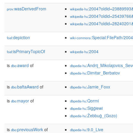
wasDerivedFrom
:2004?oldid=23889593
prov:
wikipedia-hu
:2004?oldid=25439766
wikipedia-hu
:2004?oldid=28240201
wikipedia-hu
depiction
:Special:FilePath/200
foaf:
wiki-commons
isPrimaryTopicOf
:2004
foaf:
wikipedia-hu
is
award
of
:Andrij_Mikolajovics_Se
dbo:
dbpedia-hu
:Dimitar_Berbatov
dbpedia-hu
is
baftaAward
of
:Jamie_Foxx
dbo:
dbpedia-hu
is
mayor
of
:Qormi
dbo:
dbpedia-hu
:Siġġiewi
dbpedia-hu
:Żebbuġ_(Gozo)
dbpedia-hu
is
previousWork
of
:9.0_Live
dbo:
dbpedia-hu