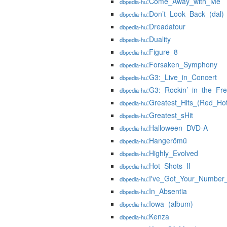
:Come_Away_with_Me
dbpedia-hu
:Don’t_Look_Back_(dal)
dbpedia-hu
:Dreadatour
dbpedia-hu
:Duality
dbpedia-hu
:Figure_8
dbpedia-hu
:Forsaken_Symphony
dbpedia-hu
:G3:_Live_in_Concert
dbpedia-hu
:G3:_Rockin’_in_the_Fr
dbpedia-hu
:Greatest_Hits_(Red_Hot
dbpedia-hu
:Greatest_sHit
dbpedia-hu
:Halloween_DVD-A
dbpedia-hu
:Hangerőmű
dbpedia-hu
:Highly_Evolved
dbpedia-hu
:Hot_Shots_II
dbpedia-hu
:I've_Got_Your_Number
dbpedia-hu
:In_Absentia
dbpedia-hu
:Iowa_(album)
dbpedia-hu
:Kenza
dbpedia-hu