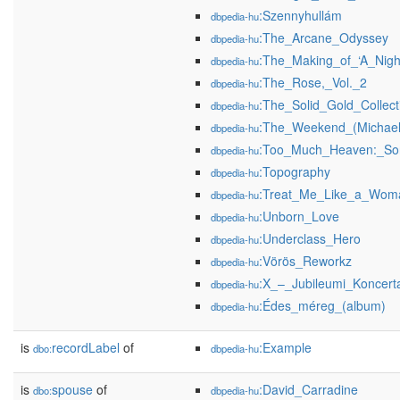
:Szennyhullám
dbpedia-hu
:The_Arcane_Odyssey
dbpedia-hu
:The_Making_of_‘A_Nigh
dbpedia-hu
:The_Rose,_Vol._2
dbpedia-hu
:The_Solid_Gold_Collect
dbpedia-hu
:The_Weekend_(Michael
dbpedia-hu
:Too_Much_Heaven:_Son
dbpedia-hu
:Topography
dbpedia-hu
:Treat_Me_Like_a_Wom
dbpedia-hu
:Unborn_Love
dbpedia-hu
:Underclass_Hero
dbpedia-hu
:Vörös_Reworkz
dbpedia-hu
:X_–_Jubileumi_Koncert
dbpedia-hu
:Édes_méreg_(album)
dbpedia-hu
is
recordLabel
of
:Example
dbo:
dbpedia-hu
is
spouse
of
:David_Carradine
dbo:
dbpedia-hu