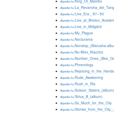
:King_Of_Mambo
dbpedia-hu
:La_Revancha_del_Tan
dbpedia-hu
:Live_Era:_’87–’93
dbpedia-hu
:Live_at_Brixton_Acade
dbpedia-hu
:Live_in_Midgård
dbpedia-hu
:My_Plague
dbpedia-hu
:Nocturama
dbpedia-hu
:Nonstop_(Marusha-alb
dbpedia-hu
:Nu-Mixx_Klazzics
dbpedia-hu
:Number_Ones_(Bee_Ge
dbpedia-hu
:Phrenology
dbpedia-hu
:Rejoicing_in_the_Hands
dbpedia-hu
:Rude_Awakening
dbpedia-hu
:Rush_in_Rio
dbpedia-hu
:Scissor_Sisters_(album)
dbpedia-hu
:Sirius_B_(album)
dbpedia-hu
:So_Much_for_the_City
dbpedia-hu
:Stories_from_the_City,
dbpedia-hu