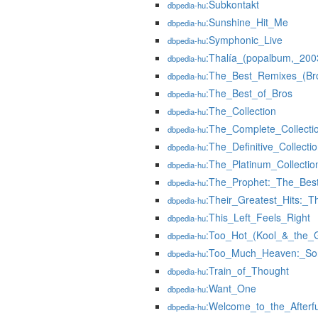
:Subkontakt
dbpedia-hu
:Sunshine_Hit_Me
dbpedia-hu
:Symphonic_Live
dbpedia-hu
:Thalía_(popalbum,_200
dbpedia-hu
:The_Best_Remixes_(Br
dbpedia-hu
:The_Best_of_Bros
dbpedia-hu
:The_Collection
dbpedia-hu
:The_Complete_Collectio
dbpedia-hu
:The_Definitive_Collect
dbpedia-hu
:The_Platinum_Collecti
dbpedia-hu
:The_Prophet:_The_Bes
dbpedia-hu
:Their_Greatest_Hits:_
dbpedia-hu
:This_Left_Feels_Right
dbpedia-hu
:Too_Hot_(Kool_&_the_
dbpedia-hu
:Too_Much_Heaven:_Son
dbpedia-hu
:Train_of_Thought
dbpedia-hu
:Want_One
dbpedia-hu
:Welcome_to_the_Afterf
dbpedia-hu