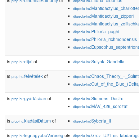
is
binomialAuthority
of
:Litoria_bibonius
prop-hu:
dbpedia-hu
:Mantidactylus_charlotte
dbpedia-hu
:Mantidactylus_zipperi
dbpedia-hu
:Mantidactylus_zolitschk
dbpedia-hu
:Philoria_pughi
dbpedia-hu
:Philoria_richmondensis
dbpedia-hu
:Eupsophus_septentriona
dbpedia-hu
is
díjai
of
:Sulyok_Gabriella
prop-hu:
dbpedia-hu
is
felvételek
of
:Chaos_Theory_–_Splint
prop-hu:
dbpedia-hu
:Out_of_the_Blue_(Delt
dbpedia-hu
is
gyártásban
of
:Siemens_Desiro
prop-hu:
dbpedia-hu
:MÁV_426_sorozat
dbpedia-hu
is
kiadásiDátum
of
:Syberia_II
prop-hu:
dbpedia-hu
is
legnagyobbVereség
of
:Grúz_U21-es_labdarúgó
prop-hu:
dbpedia-hu