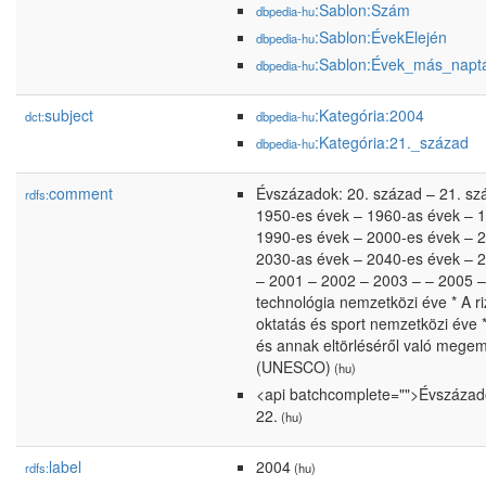
:Sablon:Szám
dbpedia-hu
:Sablon:ÉvekElején
dbpedia-hu
:Sablon:Évek_más_napt
dbpedia-hu
subject
:Kategória:2004
dct:
dbpedia-hu
:Kategória:21._század
dbpedia-hu
comment
Évszázadok: 20. század – 21. sz
rdfs:
1950-es évek – 1960-as évek – 
1990-es évek – 2000-es évek – 
2030-as évek – 2040-es évek – 
– 2001 – 2002 – 2003 – – 2005 –
technológia nemzetközi éve * A r
oktatás és sport nemzetközi éve 
és annak eltörléséről való mege
(UNESCO)
(hu)
<api batchcomplete="">Évszázado
22.
(hu)
label
2004
rdfs:
(hu)