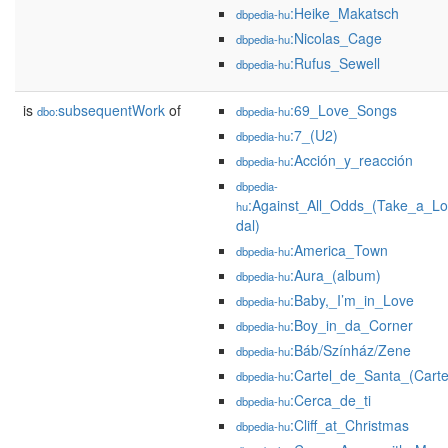
:Heike_Makatsch
dbpedia-hu
:Nicolas_Cage
dbpedia-hu
:Rufus_Sewell
dbpedia-hu
is
subsequentWork
of
:69_Love_Songs
dbo:
dbpedia-hu
:7_(U2)
dbpedia-hu
:Acción_y_reacción
dbpedia-hu
dbpedia-
:Against_All_Odds_(Take_a_L
hu
dal)
:America_Town
dbpedia-hu
:Aura_(album)
dbpedia-hu
:Baby,_I’m_in_Love
dbpedia-hu
:Boy_in_da_Corner
dbpedia-hu
:Báb/Színház/Zene
dbpedia-hu
:Cartel_de_Santa_(Cart
dbpedia-hu
:Cerca_de_ti
dbpedia-hu
:Cliff_at_Christmas
dbpedia-hu