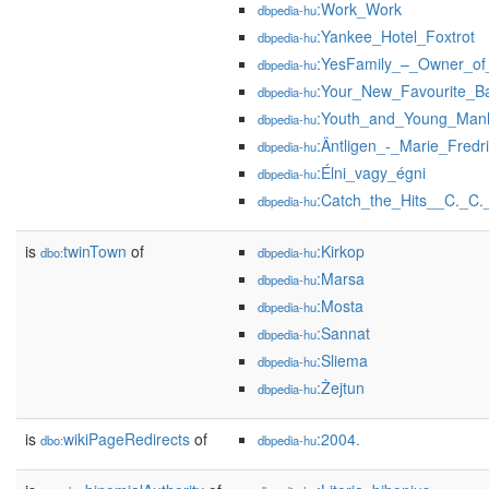
:Work_Work
dbpedia-hu
:Yankee_Hotel_Foxtrot
dbpedia-hu
:YesFamily_–_Owner_of
dbpedia-hu
:Your_New_Favourite_B
dbpedia-hu
:Youth_and_Young_Man
dbpedia-hu
:Äntligen_-_Marie_Fred
dbpedia-hu
:Élni_vagy_égni
dbpedia-hu
:Catch_the_Hits__C._C.
dbpedia-hu
is
twinTown
of
:Kirkop
dbo:
dbpedia-hu
:Marsa
dbpedia-hu
:Mosta
dbpedia-hu
:Sannat
dbpedia-hu
:Sliema
dbpedia-hu
:Żejtun
dbpedia-hu
is
wikiPageRedirects
of
:2004.
dbo:
dbpedia-hu