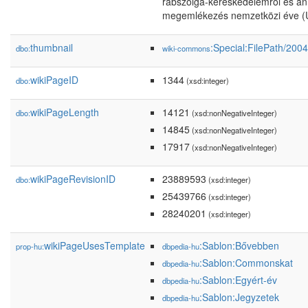
rabszolga-kereskedelemről és ann
megemlékezés nemzetközi éve 
thumbnail
:Special:FilePath/200
dbo:
wiki-commons
wikiPageID
1344
dbo:
(xsd:integer)
wikiPageLength
14121
dbo:
(xsd:nonNegativeInteger)
14845
(xsd:nonNegativeInteger)
17917
(xsd:nonNegativeInteger)
wikiPageRevisionID
23889593
dbo:
(xsd:integer)
25439766
(xsd:integer)
28240201
(xsd:integer)
wikiPageUsesTemplate
:Sablon:Bővebben
prop-hu:
dbpedia-hu
:Sablon:Commonskat
dbpedia-hu
:Sablon:Egyért-év
dbpedia-hu
:Sablon:Jegyzetek
dbpedia-hu