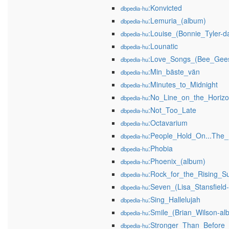
:Konvicted
dbpedia-hu
:Lemuria_(album)
dbpedia-hu
:Louise_(Bonnie_Tyler-da
dbpedia-hu
:Lounatic
dbpedia-hu
:Love_Songs_(Bee_Gee
dbpedia-hu
:Min_bäste_vän
dbpedia-hu
:Minutes_to_Midnight
dbpedia-hu
:No_Line_on_the_Horiz
dbpedia-hu
:Not_Too_Late
dbpedia-hu
:Octavarium
dbpedia-hu
:People_Hold_On...The
dbpedia-hu
:Phobia
dbpedia-hu
:Phoenix_(album)
dbpedia-hu
:Rock_for_the_Rising_S
dbpedia-hu
:Seven_(Lisa_Stansfield
dbpedia-hu
:Sing_Hallelujah
dbpedia-hu
:Smile_(Brian_Wilson-al
dbpedia-hu
:Stronger_Than_Before
dbpedia-hu