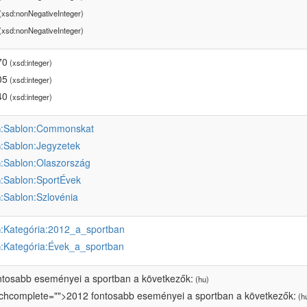
(xsd:nonNegativeInteger)
(xsd:nonNegativeInteger)
70
(xsd:integer)
05
(xsd:integer)
40
(xsd:integer)
:Sablon:Commonskat
u
:Sablon:Jegyzetek
u
:Sablon:Olaszország
u
:Sablon:SportÉvek
u
:Sablon:Szlovénia
u
:Kategória:2012_a_sportban
u
:Kategória:Évek_a_sportban
u
ntosabb eseményei a sportban a következők:
(hu)
tchcomplete="">2012 fontosabb eseményei a sportban a következők:
(h