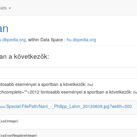
ats
an
hu.dbpedia.org
, within Data Space :
hu.dbpedia.org
an a következők:
ntosabb eseményei a sportban a következők:
(hu)
tchcomplete="">2012 fontosabb eseményei a sportban a következők:
(h
:Special:FilePath/Nani_-_Philipp_Lahm_20120609.jpg?width=300
ons
xsd:integer)
(xsd:nonNegativeInteger)