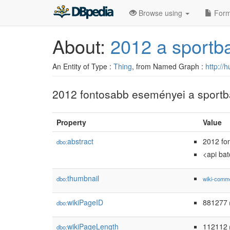
Browse using
Form
About:
2012 a sportb
An Entity of Type :
Thing
, from Named Graph :
http://
2012 fontosabb eseményei a sportb
Property
Value
abstract
2012 fo
dbo:
<api ba
thumbnail
dbo:
wiki-comm
wikiPageID
881277
dbo:
(
wikiPageLength
112112
dbo: