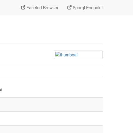
Faceted Browser
Sparql Endpoint
u)