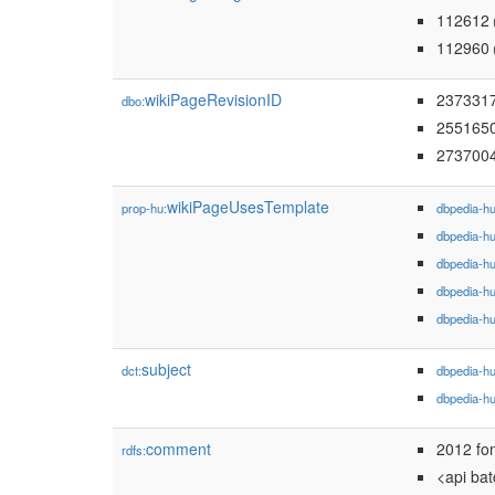
112612
112960
wikiPageRevisionID
237331
dbo:
255165
273700
wikiPageUsesTemplate
prop-hu:
dbpedia-h
dbpedia-h
dbpedia-h
dbpedia-h
dbpedia-h
subject
dct:
dbpedia-h
dbpedia-h
comment
2012 fo
rdfs:
<api ba