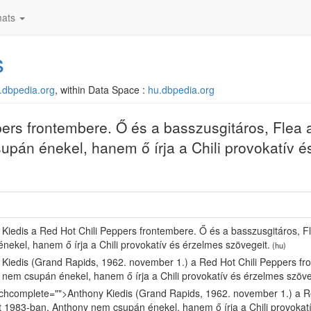
ats
s
u.dbpedia.org
, within Data Space :
hu.dbpedia.org
ers frontembere. Ő és a basszusgitáros, Flea a
pán énekel, hanem ő írja a Chili provokatív é
Kiedis a Red Hot Chili Peppers frontembere. Ő és a basszusgitáros, F
nekel, hanem ő írja a Chili provokatív és érzelmes szövegeit.
(hu)
Kiedis (Grand Rapids, 1962. november 1.) a Red Hot Chili Peppers fro
nem csupán énekel, hanem ő írja a Chili provokatív és érzelmes szöve
chcomplete="">Anthony Kiedis (Grand Rapids, 1962. november 1.) a Red
 1983-ban. Anthony nem csupán énekel, hanem ő írja a Chili provokatí