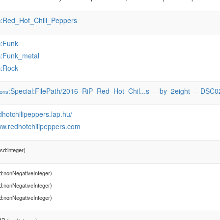
:Red_Hot_Chili_Peppers
u
:Funk
u
:Funk_metal
u
:Rock
u
:Special:FilePath/2016_RiP_Red_Hot_Chil...s_-_by_2eight_-_DSC0
ons
edhotchilipeppers.lap.hu/
ww.redhotchilipeppers.com
sd:integer)
d:nonNegativeInteger)
d:nonNegativeInteger)
d:nonNegativeInteger)