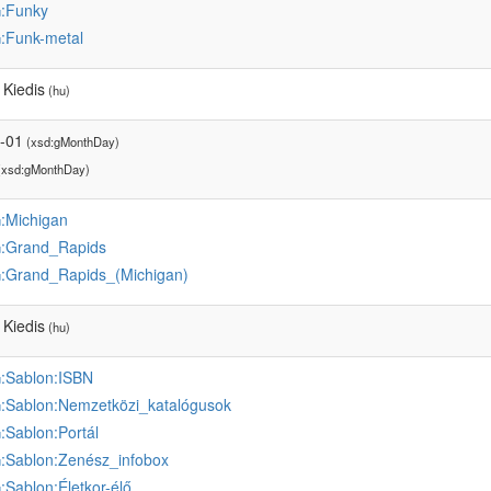
:Funky
u
:Funk-metal
u
 Kiedis
(hu)
-01
(xsd:gMonthDay)
xsd:gMonthDay)
:Michigan
u
:Grand_Rapids
u
:Grand_Rapids_(Michigan)
u
 Kiedis
(hu)
:Sablon:ISBN
u
:Sablon:Nemzetközi_katalógusok
u
:Sablon:Portál
u
:Sablon:Zenész_infobox
u
:Sablon:Életkor-élő
u