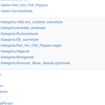
:Sablon:Red_Hot_Chili_Peppers
u
:Sablon:Színészlinkek
u
:Kategória:1962-ben_született_személyek
u
:Kategória:Amerikai_énekesek
u
:Kategória:Rockzenészek
u
:Kategória:Élő_személyek
u
:Kategória:Red_Hot_Chili_Peppers-tagok
u
:Kategória:Vegánok
u
:Kategória:Michiganiek
u
:Kategória:American_Music_Awards-győztesek
u
g
t
on
erson
t
ralPerson