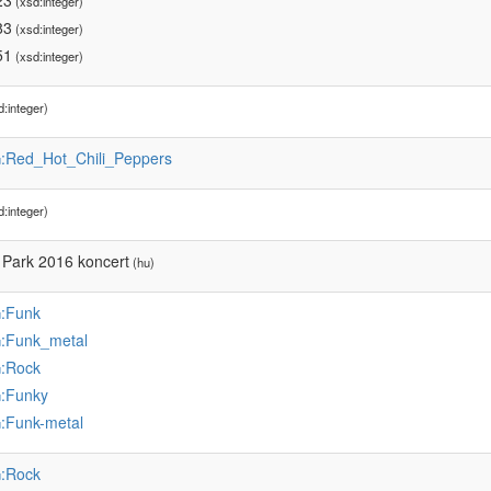
23
(xsd:integer)
83
(xsd:integer)
51
(xsd:integer)
:integer)
:Red_Hot_Chili_Peppers
u
:integer)
 Park 2016 koncert
(hu)
:Funk
u
:Funk_metal
u
:Rock
u
:Funky
u
:Funk-metal
u
:Rock
u