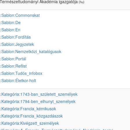
 Természettudományi Akadémia igazgatója
(hu)
:Sablon:Commonskat
u
:Sablon:De
u
:Sablon:En
u
:Sablon:Fordítás
u
:Sablon:Jegyzetek
u
:Sablon:Nemzetközi_katalógusok
u
:Sablon:Portál
u
:Sablon:Reflist
u
:Sablon:Tudós_infobox
u
:Sablon:Életkor-holt
u
:Kategória:1743-ban_született_személyek
u
:Kategória:1794-ben_elhunyt_személyek
u
:Kategória:Francia_kémikusok
u
:Kategória:Francia_közgazdászok
u
:Kategória:Kivégzett_személyek
u