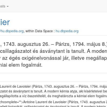
ats
ier
//hu.dbpedia.org
, within Data Space :
hu.dbpedia.org
, 1743. augusztus 26. – Párizs, 1794. május 8.)
csillagászatot és ásványtant is tanult. A moder
y az égés oxigénelvonással jár, illetve megállapí
miai elem fogalmát.
Laurent de Lavoisier (Párizs, 1743. augusztus 26. – Párizs, 1794. május
szatot és ásványtant is tanult. A modern kémia atyja, aki kísérleteivel b
megállapította a víz összetételét, és meghatározta a kémiai elem fogalm
chcomplete="">Antoine Laurent de Lavoisier (Párizs, 1743. augusztus 2
llett botanikát, csillagászatot és ásványtant is tanult. A modern kémia a