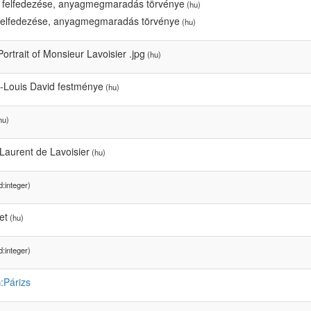
ó felfedezése, anyagmegmaradás törvénye
(hu)
 felfedezése, anyagmegmaradás törvénye
(hu)
Portrait of Monsieur Lavoisier .jpg
(hu)
-Louis David festménye
(hu)
hu)
Laurent de Lavoisier
(hu)
:integer)
et
(hu)
:integer)
:Párizs
u