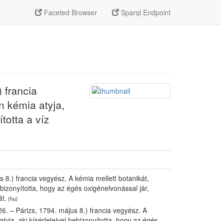
Faceted Browser
Sparql Endpoint
 francia
n kémia atyja,
totta a víz
 8.) francia vegyész. A kémia mellett botanikát,
ebizonyította, hogy az égés oxigénelvonással jár,
át.
(hu)
6. – Párizs, 1794. május 8.) francia vegyész. A
tyja, aki kísérleteivel bebizonyította, hogy az égés