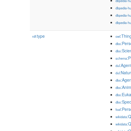
dbpedia-h
dbpedia-h
dbpedia-h
dbpedia-h
type
:Thin
rdf:
owl
:Pers
dbo
:Scien
dbo
:P
schema
:Agen
dul
:Natu
dul
:Agen
dbo
:Anim
dbo
:Euka
dbo
:Spec
dbo
:Pers
foaf
:
wikidata
:
wikidata