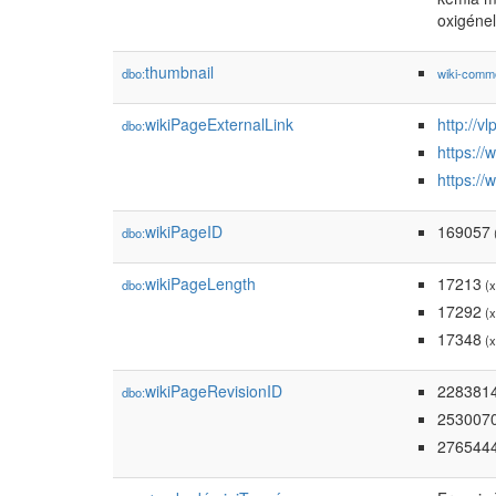
oxigénel
thumbnail
dbo:
wiki-comm
wikiPageExternalLink
http://
dbo:
https:/
https://
wikiPageID
169057
dbo:
(
wikiPageLength
17213
dbo:
(x
17292
(x
17348
(x
wikiPageRevisionID
228381
dbo:
253007
276544