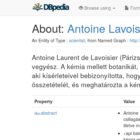
Browse using
Form
About:
Antoine Lavois
An Entity of Type :
scientist
, from Named Graph :
http:
Antoine Laurent de Lavoisier (Párizs
vegyész. A kémia mellett botanikát, 
aki kísérleteivel bebizonyította, hog
összetételét, és meghatározta a ké
Property
Value
abstract
Antoine 
dbo:
csillagá
illetve 
<api bat
kémia me