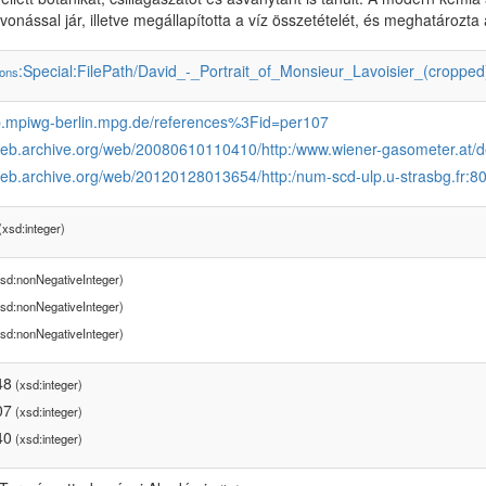
vonással jár, illetve megállapította a víz összetételét, és meghatározta
:Special:FilePath/David_-_Portrait_of_Monsieur_Lavoisier_(croppe
ons
vlp.mpiwg-berlin.mpg.de/references%3Fid=per107
/web.archive.org/web/20080610110410/http:/www.wiener-gasometer.at/de
web.archive.org/web/20120128013654/http:/num-scd-ulp.u-strasbg.fr:8
xsd:integer)
sd:nonNegativeInteger)
sd:nonNegativeInteger)
sd:nonNegativeInteger)
48
(xsd:integer)
07
(xsd:integer)
40
(xsd:integer)