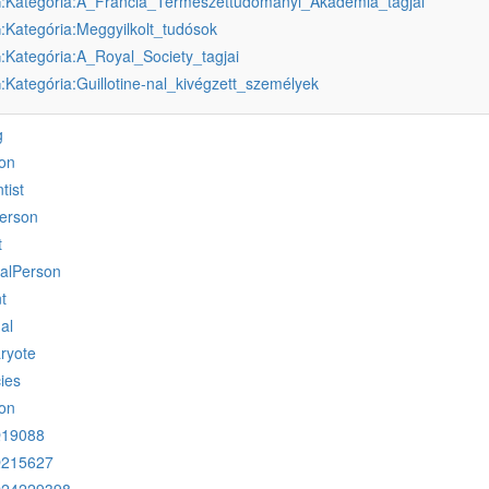
:Kategória:A_Francia_Természettudományi_Akadémia_tagjai
u
:Kategória:Meggyilkolt_tudósok
u
:Kategória:A_Royal_Society_tagjai
u
:Kategória:Guillotine-nal_kivégzett_személyek
u
g
on
tist
erson
t
ralPerson
t
al
ryote
ies
on
Q19088
Q215627