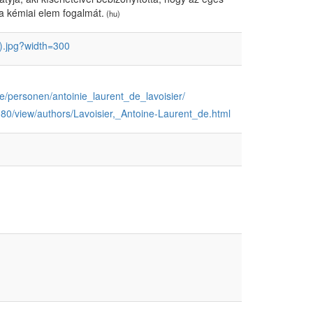
 a kémiai elem fogalmát.
(hu)
d).jpg?width=300
/personen/antoinie_laurent_de_lavoisier/
080/view/authors/Lavoisier,_Antoine-Laurent_de.html