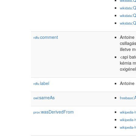
:
wikidata
:
wikidata
:
wikidata
:
wikidata
comment
Antoine 
rdfs:
csillagá
illetve 
<api bat
kémia me
oxigénel
label
Antoine 
rdfs:
sameAs
:
owl:
freebase
wasDerivedFrom
prov:
wikipedia-
wikipedia-
wikipedia-