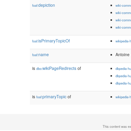
depiction
foaf:
wiki-comm
wiki-comm
wiki-comm
wiki-comm
isPrimaryTopicOf
foaf:
wikipedia-
name
Antoine 
foaf:
is
wikiPageRedirects
of
dbo:
dbpedia-h
dbpedia-h
dbpedia-h
is
primaryTopic
of
foaf:
wikipedia-
This content was e