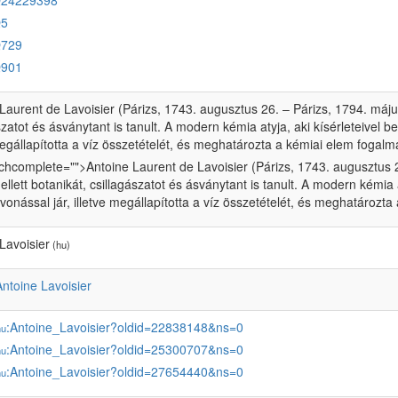
Q24229398
Q5
Q729
Q901
Laurent de Lavoisier (Párizs, 1743. augusztus 26. – Párizs, 1794. május
szatot és ásványtant is tanult. A modern kémia atyja, aki kísérleteivel b
megállapította a víz összetételét, és meghatározta a kémiai elem fogalm
chcomplete="">Antoine Laurent de Lavoisier (Párizs, 1743. augusztus 2
llett botanikát, csillagászatot és ásványtant is tanult. A modern kémia a
vonással jár, illetve megállapította a víz összetételét, és meghatározta
Lavoisier
(hu)
Antoine Lavoisier
:Antoine_Lavoisier?oldid=22838148&ns=0
hu
:Antoine_Lavoisier?oldid=25300707&ns=0
hu
:Antoine_Lavoisier?oldid=27654440&ns=0
hu