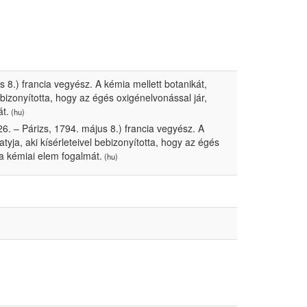
 8.) francia vegyész. A kémia mellett botanikát,
ebizonyította, hogy az égés oxigénelvonással jár,
át.
(hu)
6. – Párizs, 1794. május 8.) francia vegyész. A
tyja, aki kísérleteivel bebizonyította, hogy az égés
 a kémiai elem fogalmát.
(hu)