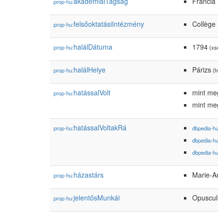
akadémiaiTagság
Francia
prop-hu:
felsőoktatásiIntézmény
Collège
prop-hu:
halálDátuma
1794
prop-hu:
(xsd
halálHelye
Párizs
prop-hu:
(h
hatássalVolt
mint meg
prop-hu:
mint meg
hatássalVoltakRá
prop-hu:
dbpedia-h
dbpedia-h
dbpedia-h
házastárs
Marie-A
prop-hu:
jelentősMunkái
Opuscule
prop-hu: