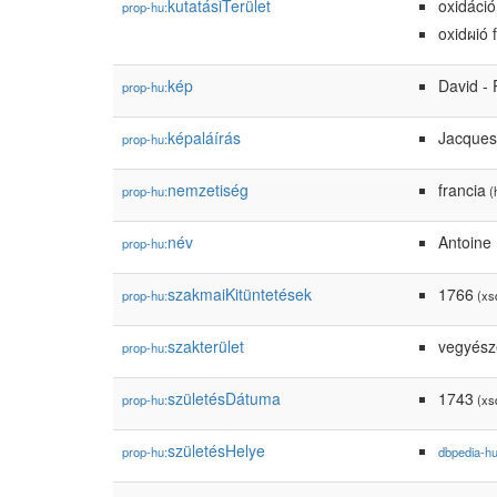
kutatásiTerület
oxidáci
prop-hu:
oxidผió
kép
David - 
prop-hu:
képaláírás
Jacques
prop-hu:
nemzetiség
francia
prop-hu:
(
név
Antoine 
prop-hu:
szakmaiKitüntetések
1766
prop-hu:
(xsd
szakterület
vegyész
prop-hu:
születésDátuma
1743
prop-hu:
(xsd
születésHelye
prop-hu:
dbpedia-h