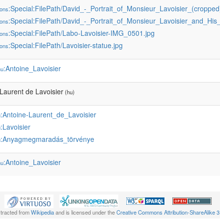
:Special:FilePath/David_-_Portrait_of_Monsieur_Lavoisier_(cropped
ons
:Special:FilePath/David_-_Portrait_of_Monsieur_Lavoisier_and_His_
ons
:Special:FilePath/Labo-Lavoisier-IMG_0501.jpg
ons
:Special:FilePath/Lavoisier-statue.jpg
ons
:Antoine_Lavoisier
hu
Laurent de Lavoisier
(hu)
:Antoine-Laurent_de_Lavoisier
u
:Lavoisier
u
:Anyagmegmaradás_törvénye
u
:Antoine_Lavoisier
hu
xtracted from
Wikipedia
and is licensed under the
Creative Commons Attribution-ShareAlike 3