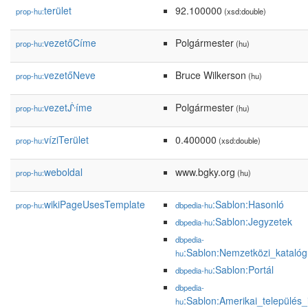
terület
92.100000
prop-hu:
(xsd:double)
vezetőCíme
Polgármester
prop-hu:
(hu)
vezetőNeve
Bruce Wilkerson
prop-hu:
(hu)
vezetᔜíme
Polgármester
prop-hu:
(hu)
víziTerület
0.400000
prop-hu:
(xsd:double)
weboldal
www.bgky.org
prop-hu:
(hu)
wikiPageUsesTemplate
:Sablon:Hasonló
prop-hu:
dbpedia-hu
:Sablon:Jegyzetek
dbpedia-hu
dbpedia-
:Sablon:Nemzetközi_kataló
hu
:Sablon:Portál
dbpedia-hu
dbpedia-
:Sablon:Amerikai_település_
hu