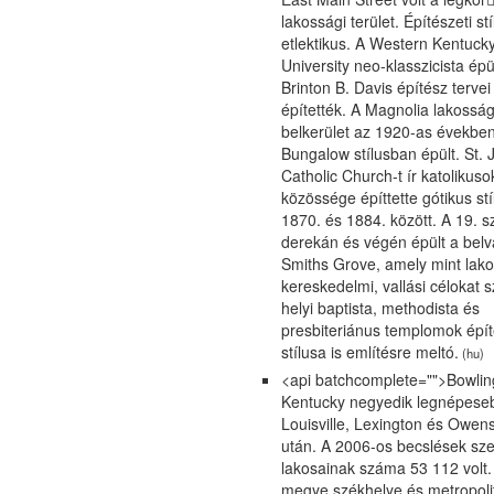
lakossági terület. Építészeti st
etlektikus. A Western Kentuck
University neo-klasszicista épül
Brinton B. Davis építész tervei
építették. A Magnolia lakosság
belkerület az 1920-as évekbe
Bungalow stílusban épült. St. 
Catholic Church-t ír katolikuso
közössége építtette gótikus st
1870. és 1884. között. A 19. 
derekán és végén épült a belv
Smiths Grove, amely mint lako
kereskedelmi, vallási célokat s
helyi baptista, methodista és
presbiteriánus templomok épít
stílusa is említésre meltó.
(hu)
<api batchcomplete="">Bowli
Kentucky negyedik legnépese
Louisville, Lexington és Owen
után. A 2006-os becslések sze
lakosainak száma 53 112 volt
megye székhelye és metropolit