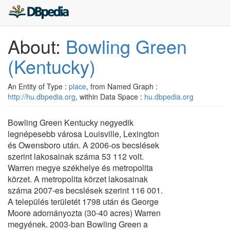
About:
Bowling Green
(Kentucky)
An Entity of Type :
place
, from Named Graph :
http://hu.dbpedia.org
, within Data Space :
hu.dbpedia.org
Bowling Green Kentucky negyedik
legnépesebb városa Louisville, Lexington
és Owensboro után. A 2006-os becslések
szerint lakosainak száma 53 112 volt.
Warren megye székhelye és metropolita
körzet. A metropolita körzet lakosainak
száma 2007-es becslések szerint 116 001.
A település területét 1798 után és George
Moore adományozta (30-40 acres) Warren
megyének. 2003-ban Bowling Green a