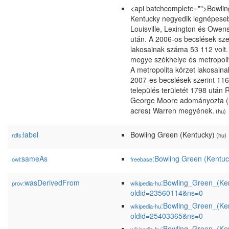
<api batchcomplete="">Bowli
Kentucky negyedik legnépese
Louisville, Lexington és Owen
után. A 2006-os becslések sze
lakosainak száma 53 112 volt
megye székhelye és metropolit
A metropolita körzet lakosain
2007-es becslések szerint 116
település területét 1798 után 
George Moore adományozta (
acres) Warren megyének.
(hu)
label
Bowling Green (Kentucky)
rdfs:
(hu)
sameAs
:Bowling Green (Kentuc
owl:
freebase
wasDerivedFrom
:Bowling_Green_(Ke
prov:
wikipedia-hu
oldid=23560114&ns=0
:Bowling_Green_(Ke
wikipedia-hu
oldid=25403365&ns=0
:Bowling_Green_(Ke