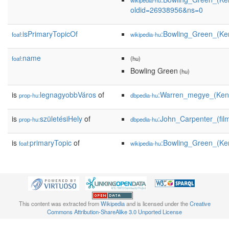
wikipedia-hu
oldid=26938956&ns=0
isPrimaryTopicOf
:Bowling_Green_(Ke
foaf:
wikipedia-hu
name
foaf:
(hu)
Bowling Green
(hu)
is
legnagyobbVáros
of
:Warren_megye_(Ken
prop-hu:
dbpedia-hu
is
születésiHely
of
:John_Carpenter_(fil
prop-hu:
dbpedia-hu
is
primaryTopic
of
:Bowling_Green_(Ke
foaf:
wikipedia-hu
This content was extracted from
Wikipedia
and is licensed under the
Creative
Commons Attribution-ShareAlike 3.0 Unported License