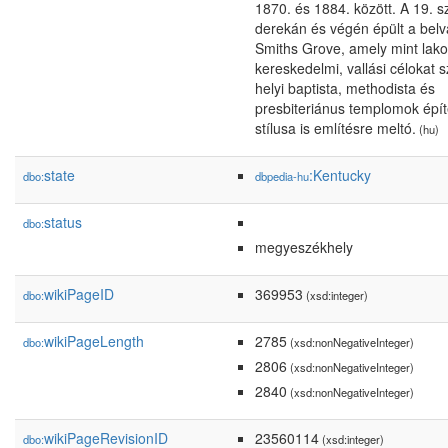
1870. és 1884. között. A 19. 
derekán és végén épült a belv
Smiths Grove, amely mint lako
kereskedelmi, vallási célokat s
helyi baptista, methodista és
presbiteriánus templomok épít
stílusa is említésre meltó.
(hu)
state
:Kentucky
dbo:
dbpedia-hu
status
dbo:
megyeszékhely
wikiPageID
369953
dbo:
(xsd:integer)
wikiPageLength
2785
dbo:
(xsd:nonNegativeInteger)
2806
(xsd:nonNegativeInteger)
2840
(xsd:nonNegativeInteger)
wikiPageRevisionID
23560114
dbo:
(xsd:integer)