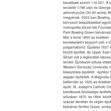
becslések szerint 116 001. A t
területét 1798 után és Georg
adományozta (30-40 acres) W
megyének. 2003-ban Bowling
környező településekkel együt
metropolita körzet lett.Founta
Park Bowling Green belvárosá
Már a korai 1800-as években
kereskedelmi központ volt, s tú
polgárháborút. Épületei 1837 
között épültek. Az Upper East
Street volt a legkorábbi lakoss
terület. Építészeti stílusa etlek
Western Kentucky University 
klasszicista épületét , építész 
alapján építették. A Magnolia 
belkerület az 1920-as években
épült. St. Joseph's Catholic Ch
katolikusok közössége építtett
stílusban 1870. és 1884. közöt
század derekán és végén épül
belvárosi Smiths Grove, amely