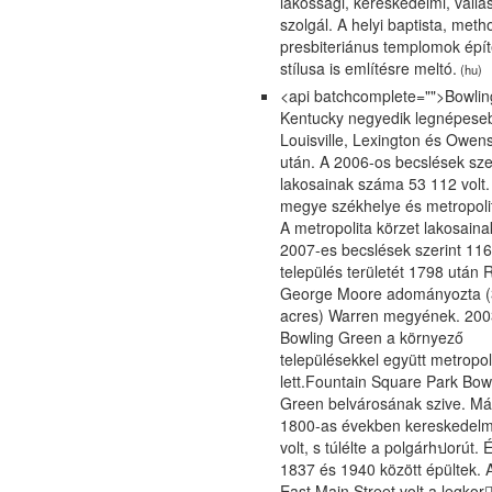
lakossági, kereskedelmi, vallás
szolgál. A helyi baptista, meth
presbiteriánus templomok épít
stílusa is említésre meltó.
(hu)
<api batchcomplete="">Bowli
Kentucky negyedik legnépese
Louisville, Lexington és Owen
után. A 2006-os becslések sze
lakosainak száma 53 112 volt
megye székhelye és metropolit
A metropolita körzet lakosain
2007-es becslések szerint 116
település területét 1798 után 
George Moore adományozta (
acres) Warren megyének. 20
Bowling Green a környező
településekkel együtt metropol
lett.Fountain Square Park Bow
Green belvárosának szive. Már
1800-as években kereskedelm
volt, s túlélte a polgárhปorút. 
1837 és 1940 között épültek. 
East Main Street volt a legkor