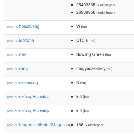
25403365
(xsd:integer)
26938956
(xsd:integer)
hosszúság
W
prop-hu:
(hu)
időzóna
UTC-6
prop-hu:
(hu)
név
Bowling Green
prop-hu:
(hu)
rang
megyeszékhely
prop-hu:
(hu)
szélesség
N
prop-hu:
(hu)
szövegPozíciója
left
prop-hu:
(hu)
szövegPozໜiója
left
prop-hu:
(hu)
tengerszintFelettiMagasság
166
prop-hu:
(xsd:integer)