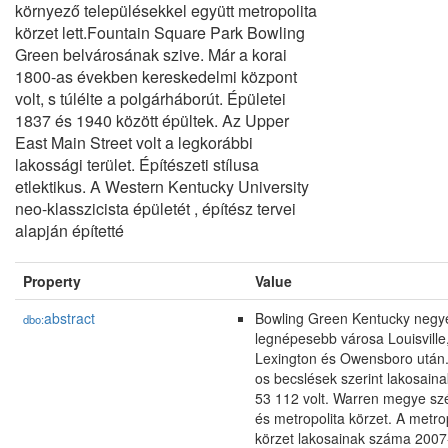
környező településekkel együtt metropolita
körzet lett.Fountain Square Park Bowling
Green belvárosának szive. Már a korai
1800-as években kereskedelmi központ
volt, s túlélte a polgárháborút. Épületei
1837 és 1940 között épültek. Az Upper
East Main Street volt a legkorábbi
lakossági terület. Építészeti stílusa
etlektikus. A Western Kentucky University
neo-klasszicista épületét , építész tervei
alapján építetté
Property
Value
abstract
Bowling Green Kentucky negy
dbo:
legnépesebb városa Louisville
Lexington és Owensboro után.
os becslések szerint lakosain
53 112 volt. Warren megye sz
és metropolita körzet. A metro
körzet lakosainak száma 2007