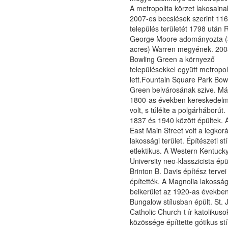
A metropolita körzet lakosain
2007-es becslések szerint 116
település területét 1798 után 
George Moore adományozta (
acres) Warren megyének. 20
Bowling Green a környező
településekkel együtt metropol
lett.Fountain Square Park Bow
Green belvárosának szive. Már
1800-as években kereskedelm
volt, s túlélte a polgárháborút.
1837 és 1940 között épültek. 
East Main Street volt a legkor
lakossági terület. Építészeti st
etlektikus. A Western Kentuck
University neo-klasszicista épül
Brinton B. Davis építész tervei
építették. A Magnolia lakosság
belkerület az 1920-as évekbe
Bungalow stílusban épült. St. 
Catholic Church-t ír katolikuso
közössége építtette gótikus st