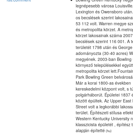
rdfs:
legnépesebb városa Louisville
Lexington és Owensboro után.
os becslések szerint lakosain
53 112 volt. Warren megye sz
és metropolita körzet. A metro
körzet lakosainak száma 2007
becslések szerint 116 001. A t
területét 1798 után és Georg
adományozta (30-40 acres) W
megyének. 2003-ban Bowling
környező településekkel együt
metropolita körzet lett.Founta
Park Bowling Green belvárosá
Már a korai 1800-as években
kereskedelmi központ volt, s tú
polgárháborút. Épületei 1837 
között épültek. Az Upper East
Street volt a legkorábbi lakoss
terület. Építészeti stílusa etlek
Western Kentucky University 
klasszicista épületét , építész 
alapján építetté
(hu)