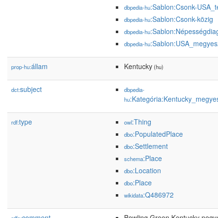
:Sablon:Csonk-USA_t
dbpedia-hu
:Sablon:Csonk-közig
dbpedia-hu
:Sablon:Népességdia
dbpedia-hu
:Sablon:USA_megyes
dbpedia-hu
állam
Kentucky
prop-hu:
(hu)
subject
dct:
dbpedia-
:Kategória:Kentucky_megye
hu
type
:Thing
rdf:
owl
:PopulatedPlace
dbo
:Settlement
dbo
:Place
schema
:Location
dbo
:Place
dbo
:Q486972
wikidata
comment
Bowling Green Kentucky negy