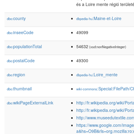
és a Loire mente régió terüle
county
:Maine-et-Loire
dbo:
dbpedia-hu
inseeCode
49099
dbo:
populationTotal
54632
dbo:
(xsd:nonNegativeInteger)
postalCode
49300
dbo:
region
:Loire_mente
dbo:
dbpedia-hu
thumbnail
:Special:FilePath/
dbo:
wiki-commons
wikiPageExternalLink
http://fr.wikipedia.org/wiki/Po
dbo:
http://fr.wikipedia.org/wiki/Por
http://www.museedutextile.co
https://www.google.com/image
a&hs=O9B&rls=org.mozilla:ro