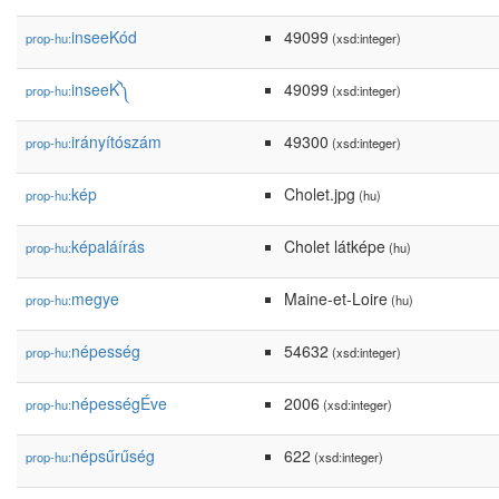
inseeKód
49099
prop-hu:
(xsd:integer)
inseeK༽
49099
prop-hu:
(xsd:integer)
irányítószám
49300
prop-hu:
(xsd:integer)
kép
Cholet.jpg
prop-hu:
(hu)
képaláírás
Cholet látképe
prop-hu:
(hu)
megye
Maine-et-Loire
prop-hu:
(hu)
népesség
54632
prop-hu:
(xsd:integer)
népességÉve
2006
prop-hu:
(xsd:integer)
népsűrűség
622
prop-hu:
(xsd:integer)