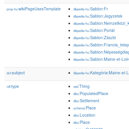
wikiPageUsesTemplate
:Sablon:Fr
prop-hu:
dbpedia-hu
:Sablon:Jegyzetek
dbpedia-hu
:Sablon:Nemzetközi_
dbpedia-hu
:Sablon:Portál
dbpedia-hu
:Sablon:Zászló
dbpedia-hu
:Sablon:Francia_tele
dbpedia-hu
:Sablon:Népességdia
dbpedia-hu
:Sablon:Maine-et-Loir
dbpedia-hu
subject
:Kategória:Maine-et-
dct:
dbpedia-hu
type
:Thing
rdf:
owl
:PopulatedPlace
dbo
:Settlement
dbo
:Place
schema
:Location
dbo
:Place
dbo