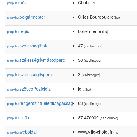
név
Cholet
prop-hu:
(hu)
polgármester
Gilles Bourdouleix
prop-hu:
(hu)
régió
Loire mente
prop-hu:
(hu)
szélességiFok
47
prop-hu:
(xsd:integer)
szélességiÍvmásodperc
36
prop-hu:
(xsd:integer)
szélességiÍvperc
3
prop-hu:
(xsd:integer)
szövegPozíciója
left
prop-hu:
(hu)
tengerszintFelettiMagasság
63
prop-hu:
(xsd:integer)
terület
87.470000
prop-hu:
(xsd:double)
weboldal
www.ville-cholet.fr
prop-hu:
(hu)