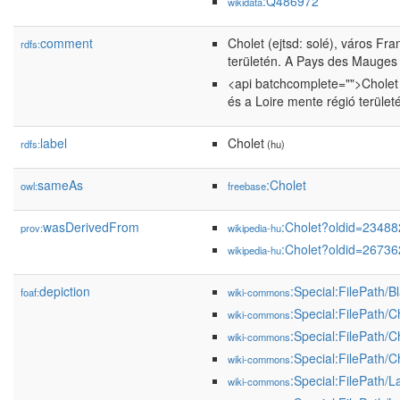
:Q486972
wikidata
comment
Cholet (ejtsd: solé), város Fr
rdfs:
területén. A Pays des Mauges 
<api batchcomplete="">Cholet 
és a Loire mente régió terüle
label
Cholet
rdfs:
(hu)
sameAs
:Cholet
owl:
freebase
wasDerivedFrom
:Cholet?oldid=2348
prov:
wikipedia-hu
:Cholet?oldid=2673
wikipedia-hu
depiction
:Special:FilePath/B
foaf:
wiki-commons
:Special:FilePath/C
wiki-commons
:Special:FilePath/
wiki-commons
:Special:FilePath/C
wiki-commons
:Special:FilePath/L
wiki-commons