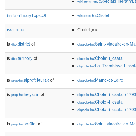
:Special:FilePath/L
wiki-commons
isPrimaryTopicOf
:Cholet
foaf:
wikipedia-hu
name
Cholet
foaf:
(hu)
is
district
of
:Saint-Macaire-en-M
dbo:
dbpedia-hu
is
territory
of
:Cholet-i_csata
dbo:
dbpedia-hu
:La_Tremblaye-i_csat
dbpedia-hu
is
alprefektúrák
of
:Maine-et-Loire
prop-hu:
dbpedia-hu
is
helyszín
of
:Cholet-i_csata_(1793
prop-hu:
dbpedia-hu
:Cholet-i_csata
dbpedia-hu
:Cholet-i_csata_(1793
dbpedia-hu
is
kerület
of
:Saint-Macaire-en-M
prop-hu:
dbpedia-hu