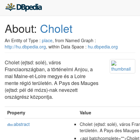
About:
Cholet
An Entity of Type :
place
, from Named Graph :
http://hu.dbpedia.org
, within Data Space :
hu.dbpedia.org
Cholet (ejtsd: solé), város
Franciaországban, a történelmi Anjou, a
mai Maine-et-Loire megye és a Loire
mente régió területén. A Pays des Mauges
(ejtsd: péi dé mózs)-nak nevezett
országrész központja.
Property
Value
abstract
Cholet (ejtsd: solé), város Fr
dbo:
területén. A Pays des Mauges 
<api batchcomplete="">Cholet 