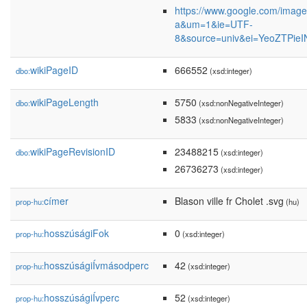
https://www.google.com/images
a&um=1&ie=UTF-
8&source=univ&ei=YeoZTPie
wikiPageID
666552
dbo:
(xsd:integer)
wikiPageLength
5750
dbo:
(xsd:nonNegativeInteger)
5833
(xsd:nonNegativeInteger)
wikiPageRevisionID
23488215
dbo:
(xsd:integer)
26736273
(xsd:integer)
címer
Blason ville fr Cholet .svg
prop-hu:
(hu)
hosszúságiFok
0
prop-hu:
(xsd:integer)
hosszúságiÍvmásodperc
42
prop-hu:
(xsd:integer)
hosszúságiÍvperc
52
prop-hu:
(xsd:integer)