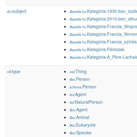
subject
:Kategória:1930-ban_szül
dct:
dbpedia-hu
:Kategória:2010-ben_elh
dbpedia-hu
:Kategória:Francia_filmpr
dbpedia-hu
:Kategória:Francia_filmre
dbpedia-hu
:Kategória:Francia_színé
dbpedia-hu
:Kategória:Párizsiak
dbpedia-hu
:Kategória:A_Père-Lachai
dbpedia-hu
type
:Thing
rdf:
owl
:Person
dbo
:Person
schema
:Agent
dul
:NaturalPerson
dul
:Agent
dbo
:Animal
dbo
:Eukaryote
dbo
:Species
dbo