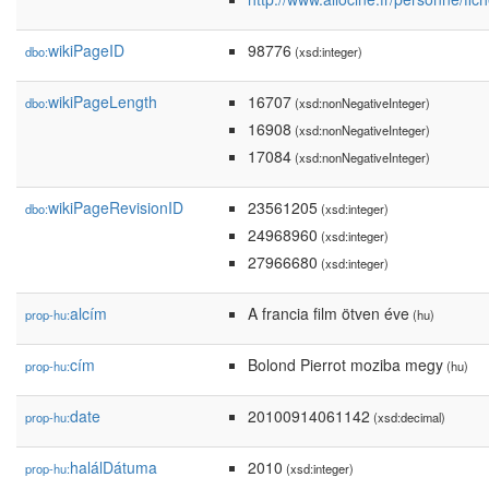
wikiPageID
98776
dbo:
(xsd:integer)
wikiPageLength
16707
dbo:
(xsd:nonNegativeInteger)
16908
(xsd:nonNegativeInteger)
17084
(xsd:nonNegativeInteger)
wikiPageRevisionID
23561205
dbo:
(xsd:integer)
24968960
(xsd:integer)
27966680
(xsd:integer)
alcím
A francia film ötven éve
prop-hu:
(hu)
cím
Bolond Pierrot moziba megy
prop-hu:
(hu)
date
20100914061142
prop-hu:
(xsd:decimal)
halálDátuma
2010
prop-hu:
(xsd:integer)