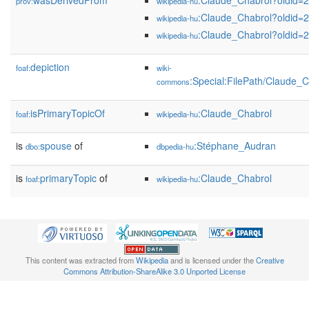
wasDerivedFrom
:Claude_Chabrol?oldid
prov:
wikipedia-hu
:Claude_Chabrol?oldid
wikipedia-hu
:Claude_Chabrol?oldid
wikipedia-hu
depiction
foaf:
wiki-
:Special:FilePath/Claude_
commons
isPrimaryTopicOf
:Claude_Chabrol
foaf:
wikipedia-hu
is
spouse
of
:Stéphane_Audran
dbo:
dbpedia-hu
is
primaryTopic
of
:Claude_Chabrol
foaf:
wikipedia-hu
This content was extracted from
Wikipedia
and is licensed under the
Creative
Commons Attribution-ShareAlike 3.0 Unported License