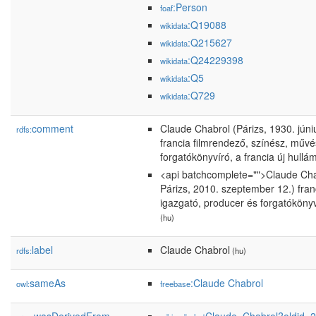
:Person
foaf
:Q19088
wikidata
:Q215627
wikidata
:Q24229398
wikidata
:Q5
wikidata
:Q729
wikidata
comment
Claude Chabrol (Párizs, 1930. júni
rdfs:
francia filmrendező, színész, művé
forgatókönyvíró, a francia új hullám
<api batchcomplete="">Claude Chab
Párizs, 2010. szeptember 12.) fran
igazgató, producer és forgatókönyví
(hu)
label
Claude Chabrol
rdfs:
(hu)
sameAs
:Claude Chabrol
owl:
freebase