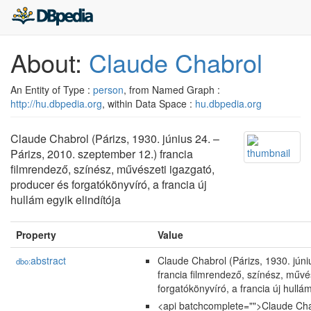
About:
Claude Chabrol
An Entity of Type :
person
, from Named Graph :
http://hu.dbpedia.org
, within Data Space :
hu.dbpedia.org
Claude Chabrol (Párizs, 1930. június 24. –
Párizs, 2010. szeptember 12.) francia
filmrendező, színész, művészeti igazgató,
producer és forgatókönyvíró, a francia új
hullám egyik elindítója
Property
Value
abstract
Claude Chabrol (Párizs, 1930. júni
dbo:
francia filmrendező, színész, művé
forgatókönyvíró, a francia új hullám
<api batchcomplete="">Claude Chab