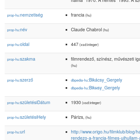
halnia *1970: A hentes *1995: A sze
nemzetiség
francia
prop-hu:
(hu)
név
Claude Chabrol
prop-hu:
(hu)
oldal
447
prop-hu:
(xsd:integer)
szakma
filmrendező, színész, művészeti ig
prop-hu:
(hu)
szerző
:Bikácsy_Gergely
prop-hu:
dbpedia-hu
:Bikผsy_Gergely
dbpedia-hu
születésiDátum
1930
prop-hu:
(xsd:integer)
születésiHely
Párizs,
prop-hu:
(hu)
url
http://www.origo.hu/filmklub/blog/
prop-hu:
rendezo-a-francia-filmes-ujhullam-a