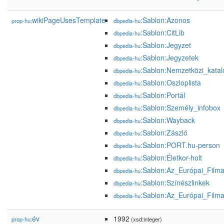
wikiPageUsesTemplate
:Sablon:Azonos
prop-hu:
dbpedia-hu
:Sablon:CitLib
dbpedia-hu
:Sablon:Jegyzet
dbpedia-hu
:Sablon:Jegyzetek
dbpedia-hu
:Sablon:Nemzetközi_kata
dbpedia-hu
:Sablon:Oszloplista
dbpedia-hu
:Sablon:Portál
dbpedia-hu
:Sablon:Személy_infobox
dbpedia-hu
:Sablon:Wayback
dbpedia-hu
:Sablon:Zászló
dbpedia-hu
:Sablon:PORT.hu-person
dbpedia-hu
:Sablon:Életkor-holt
dbpedia-hu
:Sablon:Az_Európai_Film
dbpedia-hu
:Sablon:Színészlinkek
dbpedia-hu
:Sablon:Az_Európai_Film
dbpedia-hu
év
1992
prop-hu:
(xsd:integer)