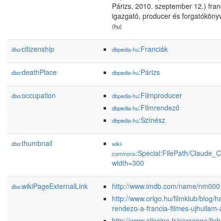
Párizs, 2010. szeptember 12.) fran
igazgató, producer és forgatókönyví
(hu)
citizenship
:Franciák
dbo:
dbpedia-hu
deathPlace
:Párizs
dbo:
dbpedia-hu
occupation
:Filmproducer
dbo:
dbpedia-hu
:Filmrendező
dbpedia-hu
:Színész
dbpedia-hu
thumbnail
dbo:
wiki-
:Special:FilePath/Claude_
commons
width=300
wikiPageExternalLink
http://www.imdb.com/name/nm000
dbo:
http://www.origo.hu/filmklub/blog/
rendezo-a-francia-filmes-ujhullam-a
http://www.allocine.fr/personne/