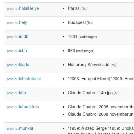
halálHelye
Párizs,
prop-hu:
(hu)
hely
Budapest
prop-hu:
(hu)
imdb
1031
prop-hu:
(xsd:integer)
isbn
963
prop-hu:
(xsd:integer)
kiadó
Héttorony Könyvkiadó
prop-hu:
(hu)
kitüntetései
*2003: Európai Filmdíj *2005: René
prop-hu:
kép
Claude Chabrol 14b.jpg
prop-hu:
(hu)
képaláírás
Claude Chabrol 2008 novemberéb
prop-hu:
Claude Chabrol 2008 novembern
munkái
*1959: A szép Serge *1959: Unokaf
prop-hu: