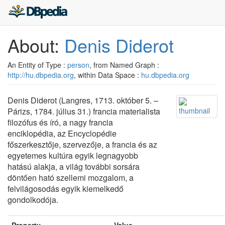
About:
Denis Diderot
An Entity of Type :
person
, from Named Graph :
http://hu.dbpedia.org
, within Data Space :
hu.dbpedia.org
Denis Diderot (Langres, 1713. október 5. –
Párizs, 1784. július 31.) francia materialista
filozófus és író, a nagy francia
enciklopédia, az Encyclopédie
főszerkesztője, szervezője, a francia és az
egyetemes kultúra egyik legnagyobb
hatású alakja, a világ további sorsára
döntően ható szellemi mozgalom, a
felvilágosodás egyik kiemelkedő
gondolkodója.