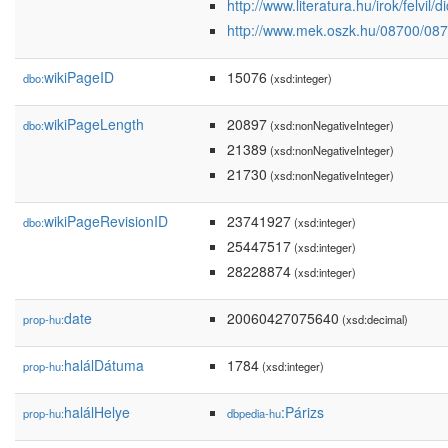
http://www.literatura.hu/irok/felvil/
http://www.mek.oszk.hu/08700/087
wikiPageID
15076
dbo:
(xsd:integer)
wikiPageLength
20897
dbo:
(xsd:nonNegativeInteger)
21389
(xsd:nonNegativeInteger)
21730
(xsd:nonNegativeInteger)
wikiPageRevisionID
23741927
dbo:
(xsd:integer)
25447517
(xsd:integer)
28228874
(xsd:integer)
date
20060427075640
prop-hu:
(xsd:decimal)
halálDátuma
1784
prop-hu:
(xsd:integer)
halálHelye
:Párizs
prop-hu:
dbpedia-hu