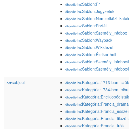
:Sablon:Fr
dbpedia-hu
:Sablon:Jegyzetek
dbpedia-hu
:Sablon:Nemzetközi_kata
dbpedia-hu
:Sablon:Portál
dbpedia-hu
:Sablon:Személy_infobox
dbpedia-hu
:Sablon:Wayback
dbpedia-hu
:Sablon:Wikidézet
dbpedia-hu
:Sablon:Életkor-holt
dbpedia-hu
:Sablon:Személy_infobox/
dbpedia-hu
:Sablon:Személy_infobox
dbpedia-hu
subject
:Kategória:1713-ban_szül
dct:
dbpedia-hu
:Kategória:1784-ben_elh
dbpedia-hu
:Kategória:Enciklopédisták
dbpedia-hu
:Kategória:Francia_dráma
dbpedia-hu
:Kategória:Francia_esszéí
dbpedia-hu
:Kategória:Francia_filozóf
dbpedia-hu
:Kategória:Francia_írók
dbpedia-hu