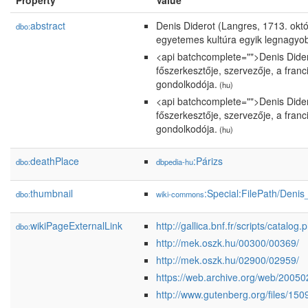
Property
Value
abstract
Denis Diderot (Langres, 1713. októb
dbo:
egyetemes kultúra egyik legnagyob
<api batchcomplete="">Denis Diderot
főszerkesztője, szervezője, a fran
gondolkodója.
(hu)
<api batchcomplete="">Denis Diderot
főszerkesztője, szervezője, a fran
gondolkodója.
(hu)
deathPlace
:Párizs
dbo:
dbpedia-hu
thumbnail
:Special:FilePath/Deni
dbo:
wiki-commons
wikiPageExternalLink
http://gallica.bnf.fr/scripts/
dbo:
http://mek.oszk.hu/00300/00369/
http://mek.oszk.hu/02900/02959/
https://web.archive.org/web/20050
http://www.gutenberg.org/files/15