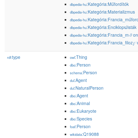
:Kategória:Műfordítók
dbpedia-hu
:Kategória:Materializmus
dbpedia-hu
:Kategória:Francia_műford
dbpedia-hu
:Kategória:Enciklopຝisták
dbpedia-hu
:Kategória:Francia_mᜟor
dbpedia-hu
:Kategória:Francia_filoz
dbpedia-hu
type
:Thing
rdf:
owl
:Person
dbo
:Person
schema
:Agent
dul
:NaturalPerson
dul
:Agent
dbo
:Animal
dbo
:Eukaryote
dbo
:Species
dbo
:Person
foaf
:Q19088
wikidata