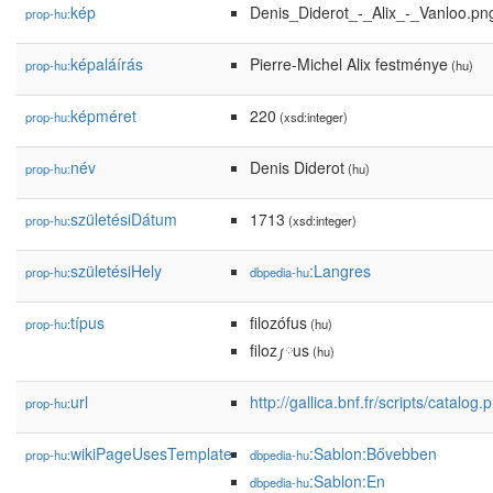
kép
Denis_Diderot_-_Alix_-_Vanloo.pn
prop-hu:
képaláírás
Pierre-Michel Alix festménye
prop-hu:
(hu)
képméret
220
prop-hu:
(xsd:integer)
név
Denis Diderot
prop-hu:
(hu)
születésiDátum
1713
prop-hu:
(xsd:integer)
születésiHely
:Langres
prop-hu:
dbpedia-hu
típus
filozófus
prop-hu:
(hu)
filoz༿us
(hu)
url
http://gallica.bnf.fr/scripts/
prop-hu:
wikiPageUsesTemplate
:Sablon:Bővebben
prop-hu:
dbpedia-hu
:Sablon:En
dbpedia-hu