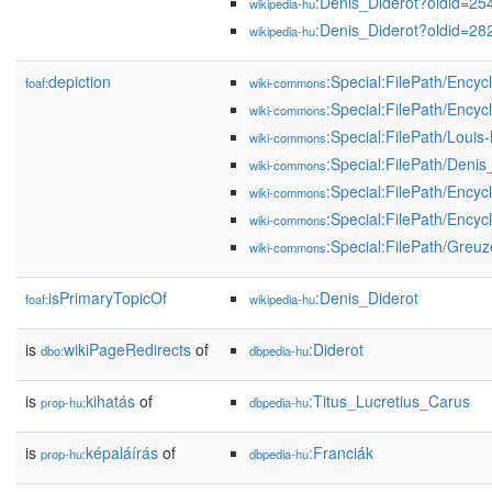
:Denis_Diderot?oldid=2
wikipedia-hu
:Denis_Diderot?oldid=2
wikipedia-hu
depiction
:Special:FilePath/Ency
foaf:
wiki-commons
:Special:FilePath/Enc
wiki-commons
:Special:FilePath/Loui
wiki-commons
:Special:FilePath/Deni
wiki-commons
:Special:FilePath/Ency
wiki-commons
:Special:FilePath/Ency
wiki-commons
:Special:FilePath/Greuz
wiki-commons
isPrimaryTopicOf
:Denis_Diderot
foaf:
wikipedia-hu
is
wikiPageRedirects
of
:Diderot
dbo:
dbpedia-hu
is
kihatás
of
:Titus_Lucretius_Carus
prop-hu:
dbpedia-hu
is
képaláírás
of
:Franciák
prop-hu:
dbpedia-hu