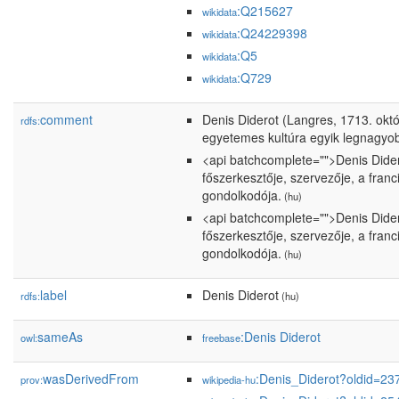
:Q215627
wikidata
:Q24229398
wikidata
:Q5
wikidata
:Q729
wikidata
comment
Denis Diderot (Langres, 1713. októb
rdfs:
egyetemes kultúra egyik legnagyob
<api batchcomplete="">Denis Diderot
főszerkesztője, szervezője, a fran
gondolkodója.
(hu)
<api batchcomplete="">Denis Diderot
főszerkesztője, szervezője, a fran
gondolkodója.
(hu)
label
Denis Diderot
rdfs:
(hu)
sameAs
:Denis Diderot
owl:
freebase
wasDerivedFrom
:Denis_Diderot?oldid=2
prov:
wikipedia-hu