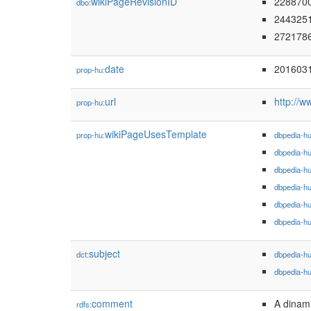
wikiPageRevisionID
228870
dbo:
244325
272178
date
201603
prop-hu:
url
http://
prop-hu:
wikiPageUsesTemplate
prop-hu:
dbpedia-h
dbpedia-h
dbpedia-h
dbpedia-h
dbpedia-h
dbpedia-h
subject
dct:
dbpedia-h
dbpedia-h
comment
A dinami
rdfs: