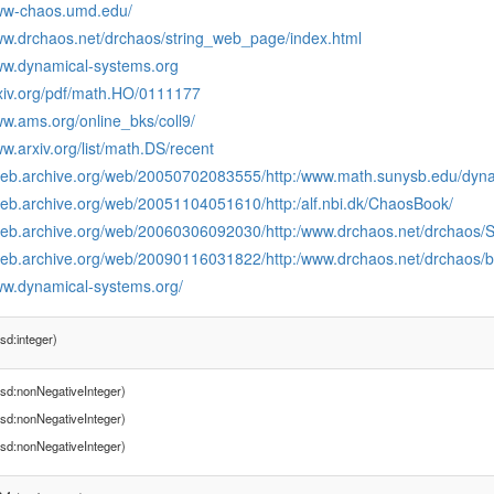
www-chaos.umd.edu/
www.drchaos.net/drchaos/string_web_page/index.html
www.dynamical-systems.org
rxiv.org/pdf/math.HO/0111177
ww.ams.org/online_bks/coll9/
ww.arxiv.org/list/math.DS/recent
/web.archive.org/web/20050702083555/http:/www.math.sunysb.edu/dyn
/web.archive.org/web/20051104051610/http:/alf.nbi.dk/ChaosBook/
/web.archive.org/web/20060306092030/http:/www.drchaos.net/drchaos
/web.archive.org/web/20090116031822/http:/www.drchaos.net/drchaos/b
www.dynamical-systems.org/
sd:integer)
sd:nonNegativeInteger)
sd:nonNegativeInteger)
sd:nonNegativeInteger)