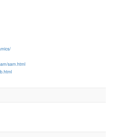
amics/
/Sam/sam.html
b.html