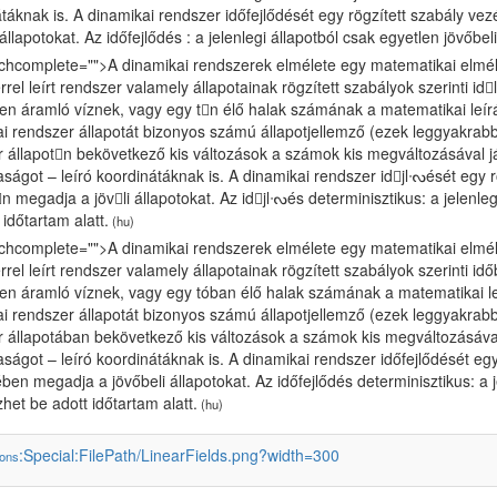
táknak is. A dinamikai rendszer időfejlődését egy rögzített szabály vez
 állapotokat. Az időfejlődés : a jelenlegi állapotból csak egyetlen jövőbel
chcomplete="">A dinamikai rendszerek elmélete egy matematikai elmélet
érrel leírt rendszer valamely állapotainak rögzített szabályok szerinti id
en áramló víznek, vagy egy tn élő halak számának a matematikai leír
i rendszer állapotát bizonyos számú állapotjellemző (ezek leggyakrab
 állapotn bekövetkező kis változások a számok kis megváltozásával já
ságot – leíró koordinátáknak is. A dinamikai rendszer id𕇾jlᔝését egy rög
n megadja a jöv𕆾li állapotokat. Az id𕇾jlᔝés determinisztikus: a jelenleg
 időtartam alatt.
(hu)
chcomplete="">A dinamikai rendszerek elmélete egy matematikai elmélet
érrel leírt rendszer valamely állapotainak rögzített szabályok szerinti id
en áramló víznek, vagy egy tóban élő halak számának a matematikai l
i rendszer állapotát bizonyos számú állapotjellemző (ezek leggyakrab
 állapotában bekövetkező kis változások a számok kis megváltozásával
ságot – leíró koordinátáknak is. A dinamikai rendszer időfejlődését egy r
ben megadja a jövőbeli állapotokat. Az időfejlődés determinisztikus: a je
het be adott időtartam alatt.
(hu)
:Special:FilePath/LinearFields.png?width=300
ons