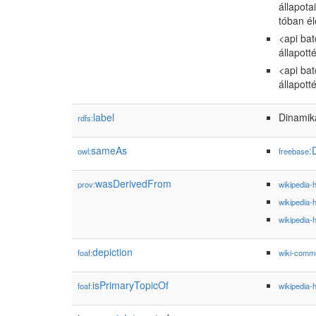
állapota
tóban él
<api bat
állapott
<api bat
állapott
label
Dinamik
rdfs:
sameAs
:
owl:
freebase
wasDerivedFrom
prov:
wikipedia-
wikipedia-
wikipedia-
depiction
foaf:
wiki-comm
isPrimaryTopicOf
foaf:
wikipedia-