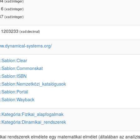
04
(xsd:integer)
16
(xsd:integer)
67
(xsd:integer)
11203233
(xsd:decimal)
www.dynamical-systems.org/
:Sablon:Clear
u
:Sablon:Commonskat
u
:Sablon:ISBN
u
:Sablon:Nemzetközi_katalógusok
u
:Sablon:Portál
u
:Sablon:Wayback
u
:Kategória:Fizikai_alapfogalmak
u
:Kategória:Dinamikai_rendszerek
u
kai rendszerek elmélete egy matematikai elmélet (általában az analízis