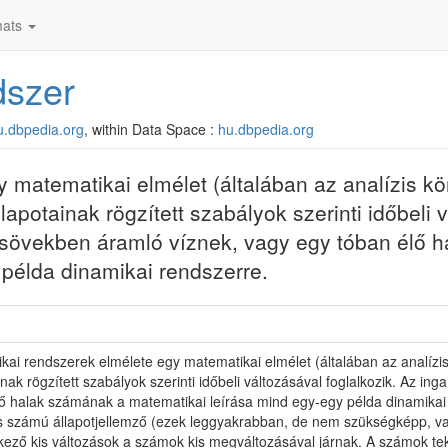
ats
dszer
hu.dbpedia.org
, within Data Space :
hu.dbpedia.org
 matematikai elmélet (általában az analízis kör
lapotainak rögzített szabályok szerinti időbeli 
 csövekben áramló víznek, vagy egy tóban élő
 példa dinamikai rendszerre.
kai rendszerek elmélete egy matematikai elmélet (általában az analízis
inak rögzített szabályok szerinti időbeli változásával foglalkozik. Az 
ő halak számának a matematikai leírása mind egy-egy példa dinamikai 
 számú állapotjellemző (ezek leggyakrabban, de nem szükségképp, val
ező kis változások a számok kis megváltozásával járnak. A számok teki