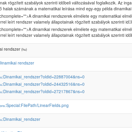
inak rögzített szabályok szerinti időbeli változásával foglalkozik. Az 
ő halak számának a matematikai leírása mind egy-egy példa dinamikai
chcomplete="">A dinamikai rendszerek elmélete egy matematikai elmélet
érrel leírt rendszer valamely állapotainak rögzített szabályok szerinti id𕆾l
chcomplete="">A dinamikai rendszerek elmélete egy matematikai elmélet
érrel leírt rendszer valamely állapotainak rögzített szabályok szerinti idő
ai rendszer
(hu)
Dinamikai rendszer
:Dinamikai_rendszer?oldid=22887004&ns=0
hu
:Dinamikai_rendszer?oldid=24432516&ns=0
hu
:Dinamikai_rendszer?oldid=27217867&ns=0
hu
:Special:FilePath/LinearFields.png
ons
:Dinamikai_rendszer
hu