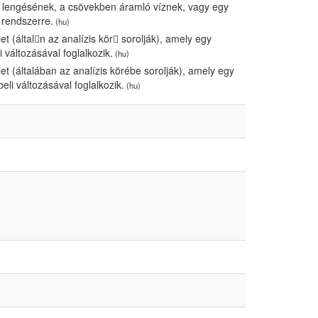
inga lengésének, a csövekben áramló víznek, vagy egy
 rendszerre.
(hu)
 (általn az analízis kör sorolják), amely egy
i változásával foglalkozik.
(hu)
 (általában az analízis körébe sorolják), amely egy
beli változásával foglalkozik.
(hu)