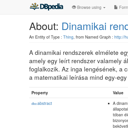
Browse using
Form
About:
Dinamikai ren
An Entity of Type :
Thing
, from Named Graph :
http://
A dinamikai rendszerek elmélete egy
amely egy leírt rendszer valamely ál
foglalkozik. Az inga lengésének, a
a matematikai leírása mind egy-egy
Property
Value
abstract
A dinami
dbo:
állapota
tóban él
bizonyos
bekövetk