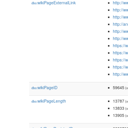
wikiPageExternalLink
http://
dbo:
http://
http://
http://a
http://w
http://w
https:/
https:/
https:/
https:/
http://
wikiPageID
59645
dbo:
(x
wikiPageLength
13787
dbo:
(x
13833
(x
13905
(x