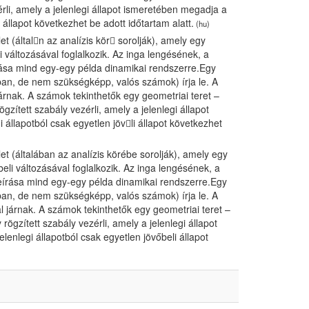
érli, amely a jelenlegi állapot ismeretében megadja a
i állapot következhet be adott időtartam alatt.
(hu)
 (általn az analízis kör sorolják), amely egy
li változásával foglalkozik. Az inga lengésének, a
ása mind egy-egy példa dinamikai rendszerre.Egy
ban, de nem szükségképp, valós számok) írja le. A
rnak. A számok tekinthetők egy geometriai teret –
zített szabály vezérli, amely a jelenlegi állapot
i állapotból csak egyetlen jöv𕆾li állapot következhet
 (általában az analízis körébe sorolják), amely egy
őbeli változásával foglalkozik. Az inga lengésének, a
eírása mind egy-egy példa dinamikai rendszerre.Egy
ban, de nem szükségképp, valós számok) írja le. A
 járnak. A számok tekinthetők egy geometriai teret –
ögzített szabály vezérli, amely a jelenlegi állapot
lenlegi állapotból csak egyetlen jövőbeli állapot