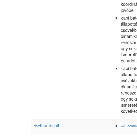
koordiná
jövőbeli
<api bat
állapott
csövekb
dinamika
rendszer
egy soka
ismeret
be adott
<api bat
állapott
csövekb
dinamika
rendszer
egy soka
ismereté
következ
thumbnail
dbo:
wiki-comm