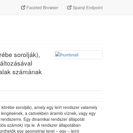
Faceted Browser
Sparql Endpoint
ébe sorolják),
változásával
 halak számának
 körébe sorolják), amely egy leírt rendszer valamely
inga lengésének, a csövekben áramló víznek, vagy egy
rendszerre. Egy dinamikai rendszer állapotát
ós számok) írja le. A rendszer állapotában
nthetők egy geometriai teret – egy – leíró