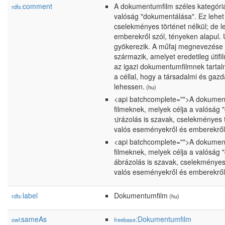
comment
A dokumentumfilm széles kategóriá
rdfs:
valóság "dokumentálása". Ez lehet 
cselekményes történet nélkül; de 
emberekről szól, tényeken alapul. 
gyökerezik. A műfaj megnevezése a
származik, amelyet eredetileg útifi
az igazi dokumentumfilmnek tartalma
a céllal, hogy a társadalmi és gaz
lehessen.
(hu)
<api batchcomplete="">A dokument
filmeknek, melyek célja a valóság 
ปrázolás is szavak, cselekményes 
valós eseményekről és emberekről 
<api batchcomplete="">A dokument
filmeknek, melyek célja a valóság 
ábrázolás is szavak, cselekményes
valós eseményekről és emberekről 
label
Dokumentumfilm
rdfs:
(hu)
sameAs
:Dokumentumfilm
owl:
freebase