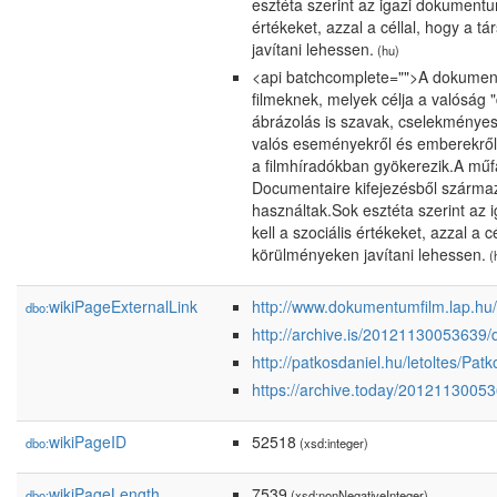
esztéta szerint az igazi dokumentum
értékeket, azzal a céllal, hogy a 
javítani lehessen.
(hu)
<api batchcomplete="">A dokument
filmeknek, melyek célja a valóság 
ábrázolás is szavak, cselekményes
valós eseményekről és emberekről 
a filmhíradókban gyökerezik.A mű
Documentaire kifejezésből származi
használtak.Sok esztéta szerint az
kell a szociális értékeket, azzal a 
körülményeken javítani lehessen.
(
wikiPageExternalLink
http://www.dokumentumfilm.lap.hu/
dbo:
http://archive.is/20121130053639
http://patkosdaniel.hu/letoltes/P
https://archive.today/2012113005
wikiPageID
52518
dbo:
(xsd:integer)
wikiPageLength
7539
dbo:
(xsd:nonNegativeInteger)