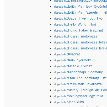
:Dinoszauruszok_bolygója
dbpedia-hu
:Edith_Piaf:_Egy_földöntú
dbpedia-hu
:Edith_Piaf:_Szerelem_né
dbpedia-hu
:Gaga:_Five_Foot_Two
dbpedia-hu
:Hello_World_(film)
dbpedia-hu
:Homo_Faber_(rajzfilm)
dbpedia-hu
:Hosszú_motorozás
dbpedia-hu
:Hosszú_motorozás_felfel
dbpedia-hu
:Hosszú_motorozás_lefel
dbpedia-hu
:Kvadrat
dbpedia-hu
:Káin_gyermekei
dbpedia-hu
:Mesélő_építész
dbpedia-hu
:Mindennapi_tudomány
dbpedia-hu
:Stan_Lee_bemutatja:_s
dbpedia-hu
:Szurikáták_udvarháza
dbpedia-hu
:Victory_Through_Air_Pow
dbpedia-hu
:Volt_egyszer_egy_téka
dbpedia-hu
:Jeen-Yuhs
dbpedia-hu