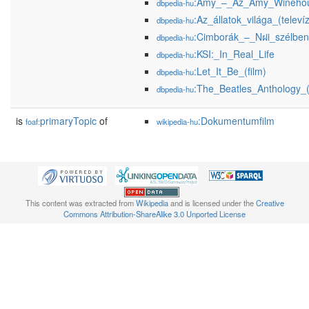
:Amy_–_Az_Amy_Winehous
dbpedia-hu
:Az_állatok_világa_(televí
dbpedia-hu
:Cimborák_–_Nฝi_szélben
dbpedia-hu
:KSI:_In_Real_Life
dbpedia-hu
:Let_It_Be_(film)
dbpedia-hu
:The_Beatles_Anthology_(
dbpedia-hu
is
primaryTopic
of
:Dokumentumfilm
foaf:
wikipedia-hu
This content was extracted from
Wikipedia
and is licensed under the
Creative
Commons Attribution-ShareAlike 3.0 Unported License