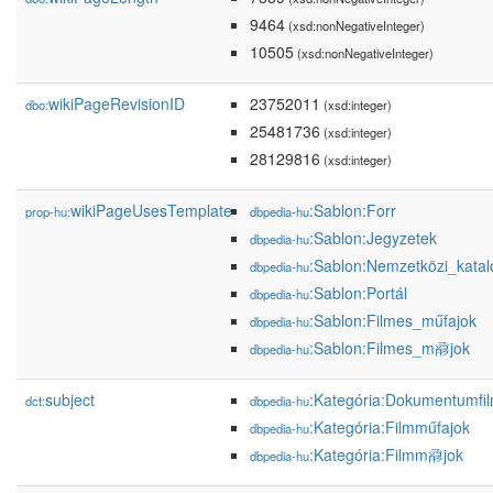
9464
(xsd:nonNegativeInteger)
10505
(xsd:nonNegativeInteger)
wikiPageRevisionID
23752011
dbo:
(xsd:integer)
25481736
(xsd:integer)
28129816
(xsd:integer)
wikiPageUsesTemplate
:Sablon:Forr
prop-hu:
dbpedia-hu
:Sablon:Jegyzetek
dbpedia-hu
:Sablon:Nemzetközi_kata
dbpedia-hu
:Sablon:Portál
dbpedia-hu
:Sablon:Filmes_műfajok
dbpedia-hu
:Sablon:Filmes_m𗇺jok
dbpedia-hu
subject
:Kategória:Dokumentumfi
dct:
dbpedia-hu
:Kategória:Filmműfajok
dbpedia-hu
:Kategória:Filmm𗇺jok
dbpedia-hu