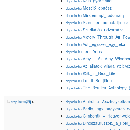
:Káin_gyermekei
dbpedia-hu
:Mesélő_építész
dbpedia-hu
:Mindennapi_tudomány
dbpedia-hu
:Stan_Lee_bemutatja:_s
dbpedia-hu
:Szurikáták_udvarháza
dbpedia-hu
:Victory_Through_Air_Pow
dbpedia-hu
:Volt_egyszer_egy_téka
dbpedia-hu
:Jeen-Yuhs
dbpedia-hu
:Amy_–_Az_Amy_Winehous
dbpedia-hu
:Az_állatok_világa_(televí
dbpedia-hu
:KSI:_In_Real_Life
dbpedia-hu
:Let_It_Be_(film)
dbpedia-hu
:The_Beatles_Anthology_(
dbpedia-hu
is
m𗇺j
of
:Amiről_a_Vészhelyzetbe
prop-hu:
dbpedia-hu
:Berlin,_egy_nagyváros_s
dbpedia-hu
:Cimborák_–_Hegyen-völ
dbpedia-hu
:Dinoszauruszok,_a_Föld_
dbpedia-hu