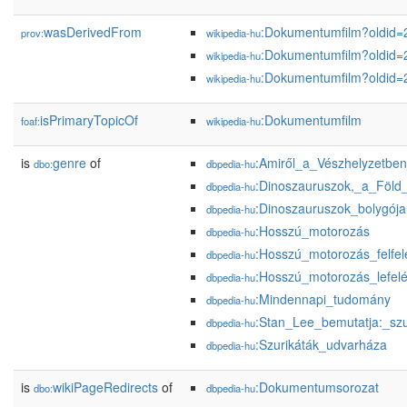
wasDerivedFrom
:Dokumentumfilm?oldid
prov:
wikipedia-hu
:Dokumentumfilm?oldid
wikipedia-hu
:Dokumentumfilm?oldid
wikipedia-hu
isPrimaryTopicOf
:Dokumentumfilm
foaf:
wikipedia-hu
is
genre
of
:Amiről_a_Vészhelyzetbe
dbo:
dbpedia-hu
:Dinoszauruszok,_a_Föld_
dbpedia-hu
:Dinoszauruszok_bolygója
dbpedia-hu
:Hosszú_motorozás
dbpedia-hu
:Hosszú_motorozás_felfel
dbpedia-hu
:Hosszú_motorozás_lefel
dbpedia-hu
:Mindennapi_tudomány
dbpedia-hu
:Stan_Lee_bemutatja:_s
dbpedia-hu
:Szurikáták_udvarháza
dbpedia-hu
is
wikiPageRedirects
of
:Dokumentumsorozat
dbo:
dbpedia-hu