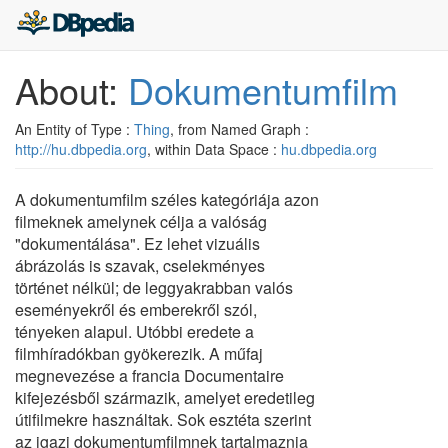
About:
Dokumentumfilm
An Entity of Type :
Thing
, from Named Graph :
http://hu.dbpedia.org
, within Data Space :
hu.dbpedia.org
A dokumentumfilm széles kategóriája azon
filmeknek amelynek célja a valóság
"dokumentálása". Ez lehet vizuális
ábrázolás is szavak, cselekményes
történet nélkül; de leggyakrabban valós
eseményekről és emberekről szól,
tényeken alapul. Utóbbi eredete a
filmhíradókban gyökerezik. A műfaj
megnevezése a francia Documentaire
kifejezésből származik, amelyet eredetileg
útifilmekre használtak. Sok esztéta szerint
az igazi dokumentumfilmnek tartalmaznia