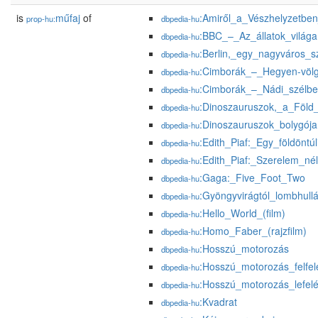
is
műfaj
of
:Amiről_a_Vészhelyzetbe
prop-hu:
dbpedia-hu
:BBC_–_Az_állatok_világa
dbpedia-hu
:Berlin,_egy_nagyváros_s
dbpedia-hu
:Cimborák_–_Hegyen-völ
dbpedia-hu
:Cimborák_–_Nádi_szélb
dbpedia-hu
:Dinoszauruszok,_a_Föld_
dbpedia-hu
:Dinoszauruszok_bolygója
dbpedia-hu
:Edith_Piaf:_Egy_földöntú
dbpedia-hu
:Edith_Piaf:_Szerelem_né
dbpedia-hu
:Gaga:_Five_Foot_Two
dbpedia-hu
:Gyöngyvirágtól_lombhullá
dbpedia-hu
:Hello_World_(film)
dbpedia-hu
:Homo_Faber_(rajzfilm)
dbpedia-hu
:Hosszú_motorozás
dbpedia-hu
:Hosszú_motorozás_felfel
dbpedia-hu
:Hosszú_motorozás_lefel
dbpedia-hu
:Kvadrat
dbpedia-hu