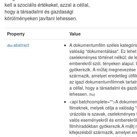
kell a szociális értékeket, azzal a céllal,
hogy a társadalmi és gazdasági
körülményeken javítani lehessen.
Property
Value
abstract
A dokumentumfilm széles kategóriá
dbo:
valóság "dokumentálása". Ez lehet 
cselekményes történet nélkül; de 
emberekről szól, tényeken alapul. 
gyökerezik. A műfaj megnevezése a
származik, amelyet eredetileg útifi
az igazi dokumentumfilmnek tartalma
a céllal, hogy a társadalmi és gaz
lehessen.
(hu)
<api batchcomplete="">A dokument
filmeknek, melyek célja a valóság 
ปrázolás is szavak, cselekményes 
valós eseményekről és emberekről 
filmhíradókban gyökerezik.A m𗇺j
kifejezésből származik, amelyet er