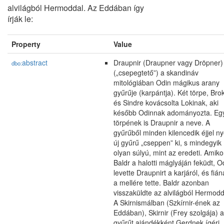
alvilágból Hermoddal. Az Eddában így
írják le:
Property
Value
abstract
Draupnir (Draupner vagy Dröpner)
dbo:
(„csepegtető”) a skandináv
mitológiában Odin mágikus arany
gyűrűje (karpántja). Két törpe, Bro
és Sindre kovácsolta Lokinak, aki
később Odinnak adományozta. Eg
törpének is Draupnir a neve. A
gyűrűből minden kilencedik éjjel ny
új gyűrű „cseppen” ki, s mindegyik
olyan súlyú, mint az eredeti. Amiko
Baldr a halotti máglyáján feküdt, O
levette Draupnirt a karjáról, és fiá
a mellére tette. Baldr azonban
visszaküldte az alvilágból Hermodd
A Skirnismálban (Szkírnir-ének az
Eddában), Skirnir (Frey szolgája) a
gyűrűt ajándékként Gerdnek ígéri,