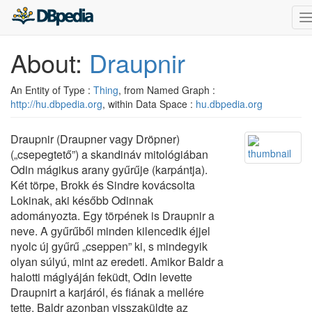
T
n
About:
Draupnir
An Entity of Type :
Thing
, from Named Graph :
http://hu.dbpedia.org
, within Data Space :
hu.dbpedia.org
Draupnir (Draupner vagy Dröpner)
(„csepegtető”) a skandináv mitológiában
Odin mágikus arany gyűrűje (karpántja).
Két törpe, Brokk és Sindre kovácsolta
Lokinak, aki később Odinnak
adományozta. Egy törpének is Draupnir a
neve. A gyűrűből minden kilencedik éjjel
nyolc új gyűrű „cseppen” ki, s mindegyik
olyan súlyú, mint az eredeti. Amikor Baldr a
halotti máglyáján feküdt, Odin levette
Draupnirt a karjáról, és fiának a mellére
tette. Baldr azonban visszaküldte az