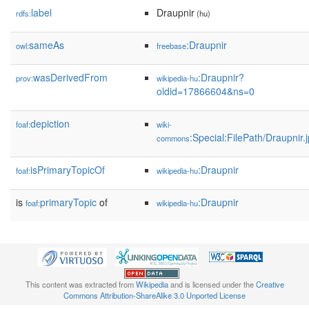
label
Draupnir
rdfs:
(hu)
sameAs
:Draupnir
owl:
freebase
wasDerivedFrom
:Draupnir?
prov:
wikipedia-hu
oldid=17866604&ns=0
depiction
foaf:
wiki-
:Special:FilePath/Draupnir.
commons
isPrimaryTopicOf
:Draupnir
foaf:
wikipedia-hu
is
primaryTopic
of
:Draupnir
foaf:
wikipedia-hu
This content was extracted from
Wikipedia
and is licensed under the
Creative
Commons Attribution-ShareAlike 3.0 Unported License