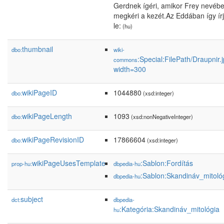
Gerdnek ígéri, amikor Frey nevéb
megkéri a kezét.Az Eddában így ír
le:
(hu)
thumbnail
dbo:
wiki-
:Special:FilePath/Draupnir.
commons
width=300
wikiPageID
1044880
dbo:
(xsd:integer)
wikiPageLength
1093
dbo:
(xsd:nonNegativeInteger)
wikiPageRevisionID
17866604
dbo:
(xsd:integer)
wikiPageUsesTemplate
:Sablon:Fordítás
prop-hu:
dbpedia-hu
:Sablon:Skandináv_mitoló
dbpedia-hu
subject
dct:
dbpedia-
:Kategória:Skandináv_mitológia
hu