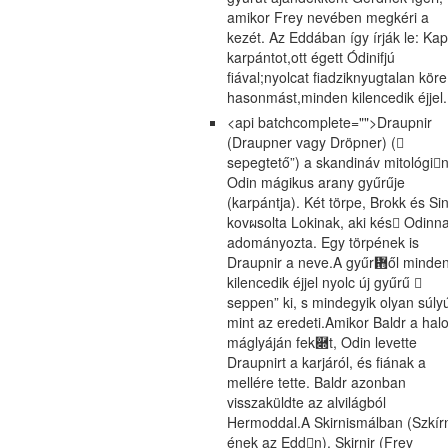
amikor Frey nevében megkéri a
kezét. Az Eddában így írják le: Ka
karpántot,ott égett Ódinifjú
fiával;nyolcat fiadziknyugtalan köre
hasonmást,minden kilencedik éjjel.
<api batchcomplete="">Draupnir
(Draupner vagy Dröpner) (𠇬
sepegtető”) a skandináv mitológi
Odin mágikus arany gyűrűje
(karpántja). Két törpe, Brokk és Si
kovผsolta Lokinak, aki kés𕆻 Odinn
adományozta. Egy törpének is
Draupnir a neve.A gyűr᜛ől minde
kilencedik éjjel nyolc új gyűrű 𠇬
seppen” ki, s mindegyik olyan súly
mint az eredeti.Amikor Baldr a halot
máglyáján fek࿍t, Odin levette
Draupnirt a karjáról, és fiának a
mellére tette. Baldr azonban
visszaküldte az alvilágból
Hermoddal.A Skirnismálban (Szkírn
ének az Eddn), Skirnir (Frey