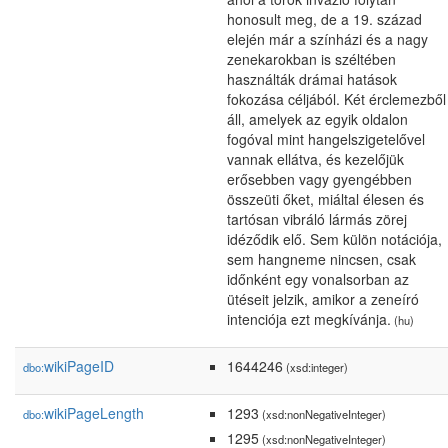
honosult meg, de a 19. század
elején már a színházi és a nagy
zenekarokban is széltében
használták drámai hatások
fokozása céljából. Két érclemezből
áll, amelyek az egyik oldalon
fogóval mint hangelszigetelővel
vannak ellátva, és kezelőjük
erősebben vagy gyengébben
összeüti őket, miáltal élesen és
tartósan vibráló lármás zörej
idéződik elő. Sem külön notációja,
sem hangneme nincsen, csak
időnként egy vonalsorban az
ütéseit jelzik, amikor a zeneíró
intenciója ezt megkívánja.
(hu)
wikiPageID
1644246
dbo:
(xsd:integer)
wikiPageLength
1293
dbo:
(xsd:nonNegativeInteger)
1295
(xsd:nonNegativeInteger)