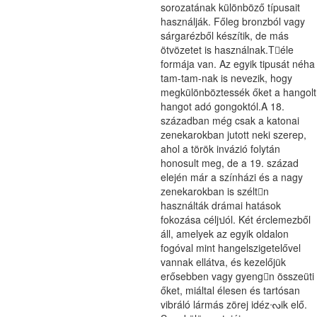
sorozatának különböző típusait
használják. Főleg bronzból vagy
sárgarézből készítik, de más
ötvözetet is használnak.T󶮿éle
formája van. Az egyik tipusát néha
tam-tam-nak is nevezik, hogy
megkülönböztessék őket a hangolt
hangot adó gongoktól.A 18.
században még csak a katonai
zenekarokban jutott neki szerep,
ahol a török invázió folytán
honosult meg, de a 19. század
elején már a színházi és a nagy
zenekarokban is széltn
használták drámai hatások
fokozása céljปól. Két érclemezből
áll, amelyek az egyik oldalon
fogóval mint hangelszigetelővel
vannak ellátva, és kezelőjük
erősebben vagy gyeng󩮾n összeüti
őket, miáltal élesen és tartósan
vibráló lármás zörej idézᔝik elő.