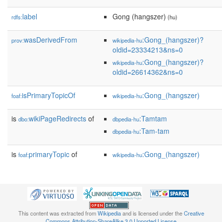
label
Gong (hangszer)
rdfs:
(hu)
wasDerivedFrom
:Gong_(hangszer)?
prov:
wikipedia-hu
oldid=23334213&ns=0
:Gong_(hangszer)?
wikipedia-hu
oldid=26614362&ns=0
isPrimaryTopicOf
:Gong_(hangszer)
foaf:
wikipedia-hu
is
wikiPageRedirects
of
:Tamtam
dbo:
dbpedia-hu
:Tam-tam
dbpedia-hu
is
primaryTopic
of
:Gong_(hangszer)
foaf:
wikipedia-hu
This content was extracted from
Wikipedia
and is licensed under the
Creative
Commons Attribution-ShareAlike 3.0 Unported License