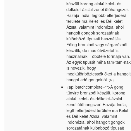
készült korong alakú kelet- és
délkelet-ázsiai zenei ütőhangszer.
Hazája India, legfőbb elterjedési
területe ma Kelet- és Dél-kelet
Ázsia, valamint Indonézia, ahol
hangolt gongok sorozatának
különböző típusait használják.
Főleg bronzból vagy sárgarézből
készítik, de más ötvözetet is
használnak. Többféle formája van.
Az egyik tipusát néha tam-tam-nak
is nevezik, hogy
megkülönböztessék őket a hangolt
hangot adó gongoktól.
(hu)
<api batchcomplete="">A gong
tnyire bronzból készült, korong
alakú, kelet- és délkelet-ázsiai
zenei ütőhangszer. Hazája India,
legf𕆻 elterjedési területe ma Kelet-
és Dél-kelet Ázsia, valamint
Indonézia, ahol hangolt gongok
sorozatának különböző típusait