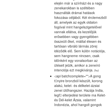
elején már a színházi és a nagy
zenekarokban is széltében
használták drámai hatások
fokozása céljából. Két érclemezből
áll, amelyek az egyik oldalon
fogóval mint hangelszigetelővel
vannak ellátva, és kezelőjük
erősebben vagy gyengébben
összeüti őket, miáltal élesen és
tartósan vibráló lármás zörej
idéződik elő. Sem külön notációja,
sem hangneme nincsen, csak
időnként egy vonalsorban az
ütéseit jelzik, amikor a zeneíró
intenciója ezt megkívánja.
(hu)
<api batchcomplete="">A gong
tnyire bronzból készült, korong
alakú, kelet- és délkelet-ázsiai
zenei ütőhangszer. Hazája India,
legf𕆻 elterjedési területe ma Kelet-
és Dél-kelet Ázsia, valamint
Indonézia, ahol hangolt gongok