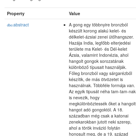
Property
Value
abstract
A gong egy többnyire bronzból
dbo:
készült korong alakú kelet- és
délkelet-ázsiai zenei ütőhangszer.
Hazája India, legfőbb elterjedési
területe ma Kelet- és Dél-kelet
Ázsia, valamint Indonézia, ahol
hangolt gongok sorozatának
különböző típusait használják.
Főleg bronzból vagy sárgarézből
készítik, de más ötvözetet is
használnak. Többféle formája van.
Az egyik tipusát néha tam-tam-nak
is nevezik, hogy
megkülönböztessék őket a hangolt
hangot adó gongoktól. A 18.
században még csak a katonai
zenekarokban jutott neki szerep,
ahol a török invázió folytán
honosult meg, de a 19. század