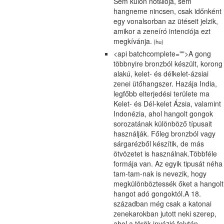
Sem külön notผiója, sem
hangneme nincsen, csak időnként
egy vonalsorban az ütéseit jelzik,
amikor a zeneíró intenciója ezt
megkívánja.
(hu)
<api batchcomplete="">A gong
többnyire bronzból készült, korong
alakú, kelet- és délkelet-ázsiai
zenei ütőhangszer. Hazája India,
legfőbb elterjedési területe ma
Kelet- és Dél-kelet Ázsia, valamint
Indonézia, ahol hangolt gongok
sorozatának különböző típusait
használják. Főleg bronzból vagy
sárgarézből készítik, de más
ötvözetet is használnak.Többféle
formája van. Az egyik tipusát néha
tam-tam-nak is nevezik, hogy
megkülönböztessék őket a hangolt
hangot adó gongoktól.A 18.
században még csak a katonai
zenekarokban jutott neki szerep,
ahol a török invázió folytán