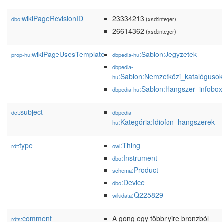
wikiPageRevisionID
23334213
dbo:
(xsd:integer)
26614362
(xsd:integer)
wikiPageUsesTemplate
:Sablon:Jegyzetek
prop-hu:
dbpedia-hu
dbpedia-
:Sablon:Nemzetközi_katalóguso
hu
:Sablon:Hangszer_infobox
dbpedia-hu
subject
dct:
dbpedia-
:Kategória:Idiofon_hangszerek
hu
type
:Thing
rdf:
owl
:Instrument
dbo
:Product
schema
:Device
dbo
:Q225829
wikidata
comment
A gong egy többnyire bronzból
rdfs: