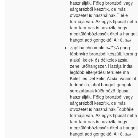
használják. Főleg bronzból vagy
sárgarézből készítik, de más
ötvözetet is használnak.T󶮿éle
formája van. Az egyik tipusát néha
tam-tam-nak is nevezik, hogy
megkülönböztessék őket a hangolt
hangot adó gongoktól.A 18.
(hu)
<api batchcomplete="">A gong
többnyire bronzból készült, korong
alakú, kelet- és délkelet-ázsiai
zenei ütőhangszer. Hazája India,
legfőbb elterjedési területe ma
Kelet- és Dél-kelet Ázsia, valamint
Indonézia, ahol hangolt gongok
sorozatának különböző típusait
használják. Főleg bronzból vagy
sárgarézből készítik, de más
ötvözetet is használnak.Többféle
formája van. Az egyik tipusát néha
tam-tam-nak is nevezik, hogy
megkülönböztessék őket a hangolt
hangot adó gongoktól.A 18.
(hu)