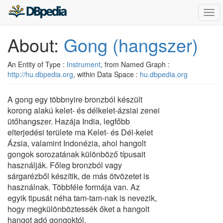
Togg
navi
About:
Gong (hangszer)
An Entity of Type :
Instrument
, from Named Graph :
http://hu.dbpedia.org
, within Data Space :
hu.dbpedia.org
A gong egy többnyire bronzból készült
korong alakú kelet- és délkelet-ázsiai zenei
ütőhangszer. Hazája India, legfőbb
elterjedési területe ma Kelet- és Dél-kelet
Ázsia, valamint Indonézia, ahol hangolt
gongok sorozatának különböző típusait
használják. Főleg bronzból vagy
sárgarézből készítik, de más ötvözetet is
használnak. Többféle formája van. Az
egyik tipusát néha tam-tam-nak is nevezik,
hogy megkülönböztessék őket a hangolt
hangot adó gongoktól.