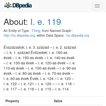
Toggl
navig
About:
I. e. 119
An Entity of Type :
Thing
, from Named Graph :
http://hu.dbpedia.org
, within Data Space :
hu.dbpedia.org
Évszázadok: i. e. 3. század – i. e. 2. század
– i. e. 1. század Évtizedek: i. e. 160-as
évek – i. e. 150-es évek – i. e. 140-es évek
– i. e. 130-as évek – i. e. 120-as évek – i. e.
110-es évek – i. e. 100-as évek – i. e. 90-es
évek – i. e. 80-as évek – i. e. 70-es évek –
i. e. 60-as évek Évek: i. e. 124 – i. e. 123 –
i. e. 122 – i. e. 121 – i. e. 120 – – i. e. 118 –
i. e. 117 – i. e. 116 – i. e. 115 – i. e. 114
Property
Value