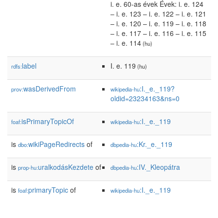
i. e. 60-as évek Évek: i. e. 124
– i. e. 123 – i. e. 122 – i. e. 121
– i. e. 120 – i. e. 119 – i. e. 118
– i. e. 117 – i. e. 116 – i. e. 115
– i. e. 114
(hu)
label
I. e. 119
rdfs:
(hu)
wasDerivedFrom
:I._e._119?
prov:
wikipedia-hu
oldid=23234163&ns=0
isPrimaryTopicOf
:I._e._119
foaf:
wikipedia-hu
is
wikiPageRedirects
of
:Kr._e._119
dbo:
dbpedia-hu
is
uralkodásKezdete
of
:IV._Kleopátra
prop-hu:
dbpedia-hu
is
primaryTopic
of
:I._e._119
foaf:
wikipedia-hu