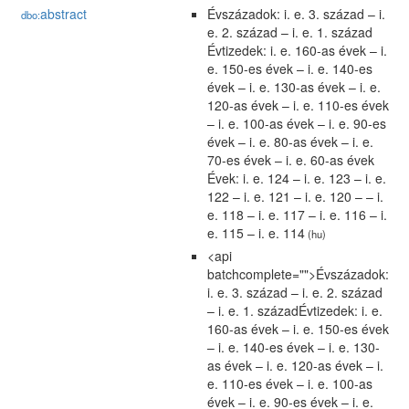
abstract
Évszázadok: i. e. 3. század – i.
dbo:
e. 2. század – i. e. 1. század
Évtizedek: i. e. 160-as évek – i.
e. 150-es évek – i. e. 140-es
évek – i. e. 130-as évek – i. e.
120-as évek – i. e. 110-es évek
– i. e. 100-as évek – i. e. 90-es
évek – i. e. 80-as évek – i. e.
70-es évek – i. e. 60-as évek
Évek: i. e. 124 – i. e. 123 – i. e.
122 – i. e. 121 – i. e. 120 – – i.
e. 118 – i. e. 117 – i. e. 116 – i.
e. 115 – i. e. 114
(hu)
<api
batchcomplete="">Évszázadok:
i. e. 3. század – i. e. 2. század
– i. e. 1. századÉvtizedek: i. e.
160-as évek – i. e. 150-es évek
– i. e. 140-es évek – i. e. 130-
as évek – i. e. 120-as évek – i.
e. 110-es évek – i. e. 100-as
évek – i. e. 90-es évek – i. e.