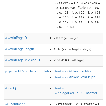
80-as évek – i. e. 70-es évek –
i. e. 60-as évek Évek: i. e. 124
– i. e. 123 – i. e. 122 – i. e. 121
– i. e. 120 – i. e. 119 – i. e. 118
– i. e. 117 – i. e. 116 – i. e. 115
– i. e. 114
(hu)
wikiPageID
71002
dbo:
(xsd:integer)
wikiPageLength
1815
dbo:
(xsd:nonNegativeInteger)
wikiPageRevisionID
23234163
dbo:
(xsd:integer)
wikiPageUsesTemplate
:Sablon:Fordítás
prop-hu:
dbpedia-hu
:Sablon:ÉvekElején
dbpedia-hu
subject
dct:
dbpedia-
:Kategória:I._e._2._század
hu
comment
Évszázadok: i. e. 3. század – i.
rdfs: