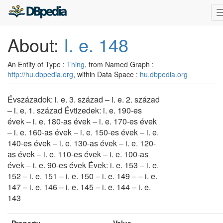
About:
I. e. 148
An Entity of Type :
Thing
, from Named Graph :
http://hu.dbpedia.org
, within Data Space :
hu.dbpedia.org
Évszázadok: i. e. 3. század – i. e. 2. század
– i. e. 1. század Évtizedek: i. e. 190-es
évek – i. e. 180-as évek – i. e. 170-es évek
– i. e. 160-as évek – i. e. 150-es évek – i. e.
140-es évek – i. e. 130-as évek – i. e. 120-
as évek – i. e. 110-es évek – i. e. 100-as
évek – i. e. 90-es évek Évek: i. e. 153 – i. e.
152 – i. e. 151 – i. e. 150 – i. e. 149 – – i. e.
147 – i. e. 146 – i. e. 145 – i. e. 144 – i. e.
143