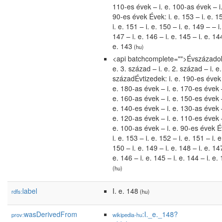
110-es évek – i. e. 100-as évek – i.
90-es évek Évek: i. e. 153 – i. e. 1
i. e. 151 – i. e. 150 – i. e. 149 – – i.
147 – i. e. 146 – i. e. 145 – i. e. 144
e. 143
(hu)
<api batchcomplete="">Évszázadok:
e. 3. század – i. e. 2. század – i. e.
századÉvtizedek: i. e. 190-es évek 
e. 180-as évek – i. e. 170-es évek –
e. 160-as évek – i. e. 150-es évek –
e. 140-es évek – i. e. 130-as évek –
e. 120-as évek – i. e. 110-es évek –
e. 100-as évek – i. e. 90-es évek É
i. e. 153 – i. e. 152 – i. e. 151 – i. e
150 – i. e. 149 – i. e. 148 – i. e. 147
e. 146 – i. e. 145 – i. e. 144 – i. e.
(hu)
label
I. e. 148
rdfs:
(hu)
wasDerivedFrom
:I._e._148?
prov:
wikipedia-hu