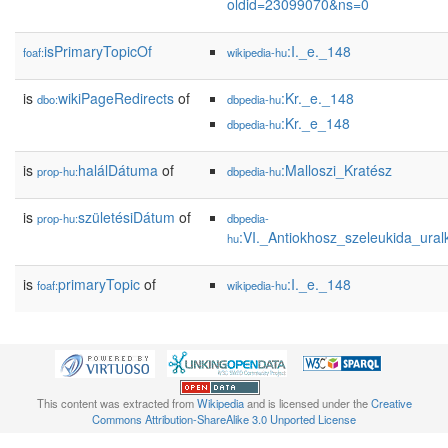
oldid=23099070&ns=0
isPrimaryTopicOf
:I._e._148
foaf:
wikipedia-hu
is
wikiPageRedirects
of
:Kr._e._148
dbo:
dbpedia-hu
:Kr._e_148
dbpedia-hu
is
halálDátuma
of
:Malloszi_Kratész
prop-hu:
dbpedia-hu
is
születésiDátum
of
prop-hu:
dbpedia-
:VI._Antiokhosz_szeleukida_ura
hu
is
primaryTopic
of
:I._e._148
foaf:
wikipedia-hu
This content was extracted from
Wikipedia
and is licensed under the
Creative
Commons Attribution-ShareAlike 3.0 Unported License