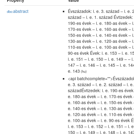
Property
Value
abstract
Évszázadok: i. e. 3. század – i. e. 
dbo:
század – i. e. 1. század Évtizedek: 
190-es évek – i. e. 180-as évek – i.
170-es évek – i. e. 160-as évek – i.
150-es évek – i. e. 140-es évek – i.
130-as évek – i. e. 120-as évek – i.
110-es évek – i. e. 100-as évek – i.
90-es évek Évek: i. e. 153 – i. e. 1
i. e. 151 – i. e. 150 – i. e. 149 – – i.
147 – i. e. 146 – i. e. 145 – i. e. 144
e. 143
(hu)
<api batchcomplete="">Évszázadok:
e. 3. század – i. e. 2. század – i. e.
századÉvtizedek: i. e. 190-es évek 
e. 180-as évek – i. e. 170-es évek –
e. 160-as évek – i. e. 150-es évek –
e. 140-es évek – i. e. 130-as évek –
e. 120-as évek – i. e. 110-es évek –
e. 100-as évek – i. e. 90-es évek É
i. e. 153 – i. e. 152 – i. e. 151 – i. e
150 – i. e. 149 – i. e. 148 – i. e. 147