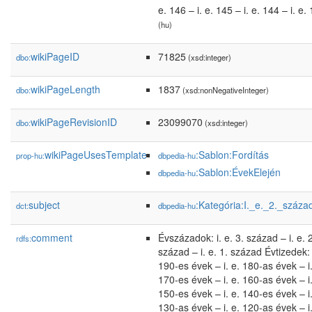
e. 146 – i. e. 145 – i. e. 144 – i. e.
(hu)
wikiPageID
71825
dbo:
(xsd:integer)
wikiPageLength
1837
dbo:
(xsd:nonNegativeInteger)
wikiPageRevisionID
23099070
dbo:
(xsd:integer)
wikiPageUsesTemplate
:Sablon:Fordítás
prop-hu:
dbpedia-hu
:Sablon:ÉvekElején
dbpedia-hu
subject
:Kategória:I._e._2._száza
dct:
dbpedia-hu
comment
Évszázadok: i. e. 3. század – i. e. 
rdfs:
század – i. e. 1. század Évtizedek: 
190-es évek – i. e. 180-as évek – i.
170-es évek – i. e. 160-as évek – i.
150-es évek – i. e. 140-es évek – i.
130-as évek – i. e. 120-as évek – i.