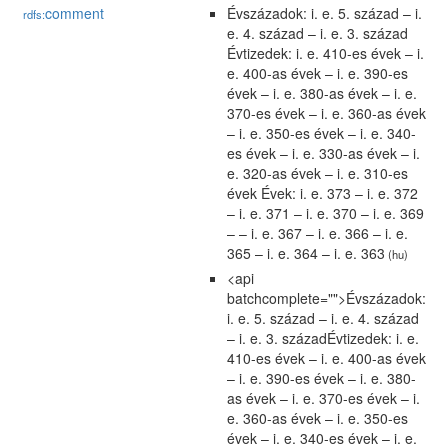
comment
Évszázadok: i. e. 5. század – i.
rdfs:
e. 4. század – i. e. 3. század
Évtizedek: i. e. 410-es évek – i.
e. 400-as évek – i. e. 390-es
évek – i. e. 380-as évek – i. e.
370-es évek – i. e. 360-as évek
– i. e. 350-es évek – i. e. 340-
es évek – i. e. 330-as évek – i.
e. 320-as évek – i. e. 310-es
évek Évek: i. e. 373 – i. e. 372
– i. e. 371 – i. e. 370 – i. e. 369
– – i. e. 367 – i. e. 366 – i. e.
365 – i. e. 364 – i. e. 363
(hu)
<api
batchcomplete="">Évszázadok:
i. e. 5. század – i. e. 4. század
– i. e. 3. századÉvtizedek: i. e.
410-es évek – i. e. 400-as évek
– i. e. 390-es évek – i. e. 380-
as évek – i. e. 370-es évek – i.
e. 360-as évek – i. e. 350-es
évek – i. e. 340-es évek – i. e.