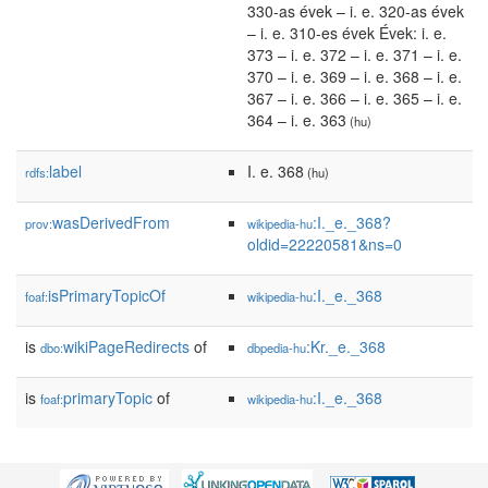
330-as évek – i. e. 320-as évek
– i. e. 310-es évek Évek: i. e.
373 – i. e. 372 – i. e. 371 – i. e.
370 – i. e. 369 – i. e. 368 – i. e.
367 – i. e. 366 – i. e. 365 – i. e.
364 – i. e. 363
(hu)
label
I. e. 368
rdfs:
(hu)
wasDerivedFrom
:I._e._368?
prov:
wikipedia-hu
oldid=22220581&ns=0
isPrimaryTopicOf
:I._e._368
foaf:
wikipedia-hu
is
wikiPageRedirects
of
:Kr._e._368
dbo:
dbpedia-hu
is
primaryTopic
of
:I._e._368
foaf:
wikipedia-hu