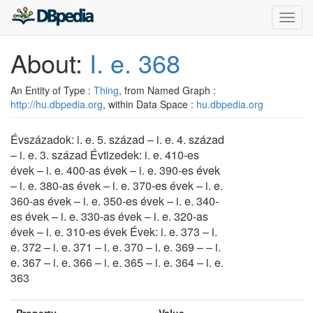
Toggl
navig
About:
I. e. 368
An Entity of Type :
Thing
, from Named Graph :
http://hu.dbpedia.org
, within Data Space :
hu.dbpedia.org
Évszázadok: i. e. 5. század – i. e. 4. század
– i. e. 3. század Évtizedek: i. e. 410-es
évek – i. e. 400-as évek – i. e. 390-es évek
– i. e. 380-as évek – i. e. 370-es évek – i. e.
360-as évek – i. e. 350-es évek – i. e. 340-
es évek – i. e. 330-as évek – i. e. 320-as
évek – i. e. 310-es évek Évek: i. e. 373 – i.
e. 372 – i. e. 371 – i. e. 370 – i. e. 369 – – i.
e. 367 – i. e. 366 – i. e. 365 – i. e. 364 – i. e.
363