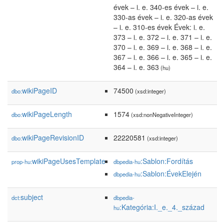
évek – i. e. 340-es évek – i. e.
330-as évek – i. e. 320-as évek
– i. e. 310-es évek Évek: i. e.
373 – i. e. 372 – i. e. 371 – i. e.
370 – i. e. 369 – i. e. 368 – i. e.
367 – i. e. 366 – i. e. 365 – i. e.
364 – i. e. 363
(hu)
wikiPageID
74500
dbo:
(xsd:integer)
wikiPageLength
1574
dbo:
(xsd:nonNegativeInteger)
wikiPageRevisionID
22220581
dbo:
(xsd:integer)
wikiPageUsesTemplate
:Sablon:Fordítás
prop-hu:
dbpedia-hu
:Sablon:ÉvekElején
dbpedia-hu
subject
dct:
dbpedia-
:Kategória:I._e._4._század
hu