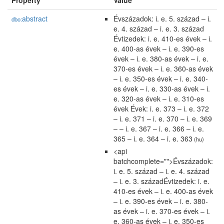
Property
Value
abstract
Évszázadok: i. e. 5. század – i.
dbo:
e. 4. század – i. e. 3. század
Évtizedek: i. e. 410-es évek – i.
e. 400-as évek – i. e. 390-es
évek – i. e. 380-as évek – i. e.
370-es évek – i. e. 360-as évek
– i. e. 350-es évek – i. e. 340-
es évek – i. e. 330-as évek – i.
e. 320-as évek – i. e. 310-es
évek Évek: i. e. 373 – i. e. 372
– i. e. 371 – i. e. 370 – i. e. 369
– – i. e. 367 – i. e. 366 – i. e.
365 – i. e. 364 – i. e. 363
(hu)
<api
batchcomplete="">Évszázadok:
i. e. 5. század – i. e. 4. század
– i. e. 3. századÉvtizedek: i. e.
410-es évek – i. e. 400-as évek
– i. e. 390-es évek – i. e. 380-
as évek – i. e. 370-es évek – i.
e. 360-as évek – i. e. 350-es