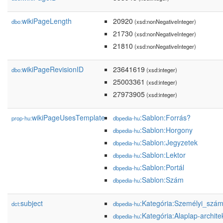
wikiPageLength
20920
dbo:
(xsd:nonNegativeInteger)
21730
(xsd:nonNegativeInteger)
21810
(xsd:nonNegativeInteger)
wikiPageRevisionID
23641619
dbo:
(xsd:integer)
25003361
(xsd:integer)
27973905
(xsd:integer)
wikiPageUsesTemplate
:Sablon:Forrás?
prop-hu:
dbpedia-hu
:Sablon:Horgony
dbpedia-hu
:Sablon:Jegyzetek
dbpedia-hu
:Sablon:Lektor
dbpedia-hu
:Sablon:Portál
dbpedia-hu
:Sablon:Szám
dbpedia-hu
subject
:Kategória:Személyi_szá
dct:
dbpedia-hu
:Kategória:Alaplap-archite
dbpedia-hu