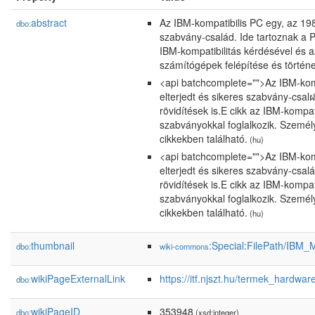
abstract
Az IBM-kompatibilis PC egy, az 1980
dbo:
szabvány-család. Ide tartoznak a P
IBM-kompatibilitás kérdésével és a
számítógépek felépítése és történe
<api batchcomplete="">Az IBM-komp
elterjedt és sikeres szabvány-csal
rövidítések is.E cikk az IBM-kompat
szabványokkal foglalkozik. Személ
cikkekben található.
(hu)
<api batchcomplete="">Az IBM-komp
elterjedt és sikeres szabvány-csal
rövidítések is.E cikk az IBM-kompat
szabványokkal foglalkozik. Személ
cikkekben található.
(hu)
thumbnail
:Special:FilePath/IBM
dbo:
wiki-commons
wikiPageExternalLink
https://itf.njszt.hu/termek_hardwa
dbo:
wikiPageID
353948
dbo:
(xsd:integer)