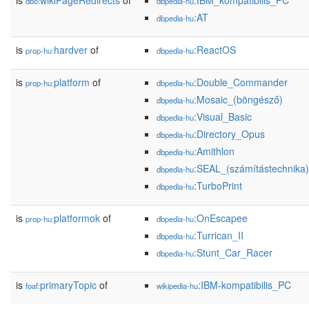
is
wikiPageRedirects
of
:IBM_kompatibilis_PC
dbo:
dbpedia-hu
:AT
dbpedia-hu
is
hardver
of
:ReactOS
prop-hu:
dbpedia-hu
is
platform
of
:Double_Commander
prop-hu:
dbpedia-hu
:Mosaic_(böngésző)
dbpedia-hu
:Visual_Basic
dbpedia-hu
:Directory_Opus
dbpedia-hu
:Amithlon
dbpedia-hu
:SEAL_(számítástechnika)
dbpedia-hu
:TurboPrint
dbpedia-hu
is
platformok
of
:OnEscapee
prop-hu:
dbpedia-hu
:Turrican_II
dbpedia-hu
:Stunt_Car_Racer
dbpedia-hu
is
primaryTopic
of
:IBM-kompatibilis_PC
foaf:
wikipedia-hu