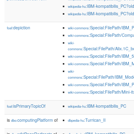
:IBM-kompatibilis_PC?o
wikipedia-hu
:IBM-kompatibilis_PC?o
wikipedia-hu
depiction
:Special:FilePath/IBM_
foaf:
wiki-commons
:Special:FilePath/Comp
wiki-commons
wiki-
:Special:FilePath/Alix.1
commons
:Special:FilePath/IBM_
wiki-commons
:Special:FilePath/IBM
wiki-commons
wiki-
:Special:FilePath/IBM_Mo
commons
:Special:FilePath/IBM
wiki-commons
:Special:FilePath/Mini-
wiki-commons
isPrimaryTopicOf
:IBM-kompatibilis_PC
foaf:
wikipedia-hu
is
computingPlatform
of
:Turrican_II
dbo:
dbpedia-hu