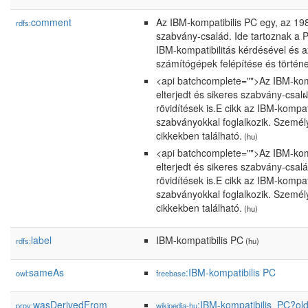
comment
Az IBM-kompatibilis PC egy, az 1980
rdfs:
szabvány-család. Ide tartoznak a P
IBM-kompatibilitás kérdésével és a
számítógépek felépítése és történe
<api batchcomplete="">Az IBM-komp
elterjedt és sikeres szabvány-csal
rövidítések is.E cikk az IBM-kompat
szabványokkal foglalkozik. Személ
cikkekben található.
(hu)
<api batchcomplete="">Az IBM-komp
elterjedt és sikeres szabvány-csal
rövidítések is.E cikk az IBM-kompat
szabványokkal foglalkozik. Személ
cikkekben található.
(hu)
label
IBM-kompatibilis PC
rdfs:
(hu)
sameAs
:IBM-kompatibilis PC
owl:
freebase
wasDerivedFrom
:IBM-kompatibilis_PC?o
prov:
wikipedia-hu