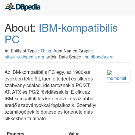
About:
IBM-kompatibilis
PC
An Entity of Type :
Thing
, from Named Graph :
http://hu.dbpedia.org
, within Data Space :
hu.dbpedia.org
Az IBM-kompatibilis PC egy, az 1980-as
években létrejött, igen elterjedt és sikeres
szabvány-család. Ide tartoznak a PC/XT,
AT, ATX és PS/2 rövidítések is. E cikk az
IBM-kompatibilitás kérdésével és az abból
eredő szabványokkal foglalkozik. Személyi
számítógépek felépítése és története más
cikkekben található.
Property
Value