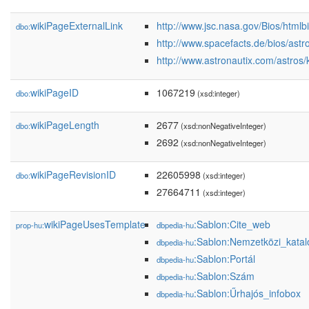
wikiPageExternalLink
http://www.jsc.nasa.gov/Bios/htmlb
dbo:
http://www.spacefacts.de/bios/ast
http://www.astronautix.com/astros
wikiPageID
1067219
dbo:
(xsd:integer)
wikiPageLength
2677
dbo:
(xsd:nonNegativeInteger)
2692
(xsd:nonNegativeInteger)
wikiPageRevisionID
22605998
dbo:
(xsd:integer)
27664711
(xsd:integer)
wikiPageUsesTemplate
:Sablon:Cite_web
prop-hu:
dbpedia-hu
:Sablon:Nemzetközi_kata
dbpedia-hu
:Sablon:Portál
dbpedia-hu
:Sablon:Szám
dbpedia-hu
:Sablon:Űrhajós_infobox
dbpedia-hu