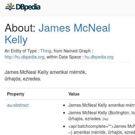
About:
James McNeal
Kelly
An Entity of Type :
Thing
, from Named Graph :
http://hu.dbpedia.org
, within Data Space :
hu.dbpedia.org
James McNeal Kelly amerikai mérnök,
űrhajós, ezredes.
Property
Value
abstract
James McNeal Kelly amerikai mérn
dbo:
James McNeal Kelly (Burlington, I
űrhajós, ezredes.
(hu)
<api batchcomplete="">James McNea
–) amerikai mérnök, űrhajós, ezre