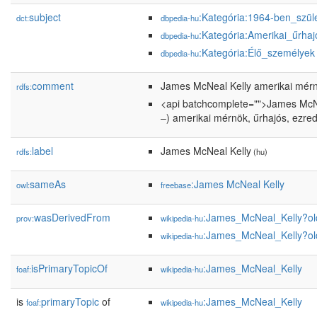
subject
:Kategória:1964-ben_szül
dct:
dbpedia-hu
:Kategória:Amerikai_űrha
dbpedia-hu
:Kategória:Élő_személyek
dbpedia-hu
comment
James McNeal Kelly amerikai mérn
rdfs:
<api batchcomplete="">James McNea
–) amerikai mérnök, űrhajós, ezre
label
James McNeal Kelly
rdfs:
(hu)
sameAs
:James McNeal Kelly
owl:
freebase
wasDerivedFrom
:James_McNeal_Kelly?o
prov:
wikipedia-hu
:James_McNeal_Kelly?o
wikipedia-hu
isPrimaryTopicOf
:James_McNeal_Kelly
foaf:
wikipedia-hu
is
primaryTopic
of
:James_McNeal_Kelly
foaf:
wikipedia-hu