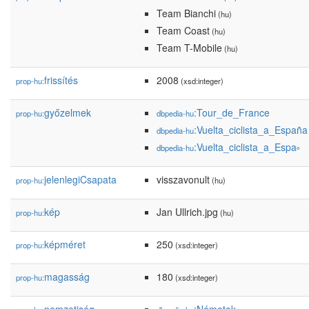
Team Bianchi
(hu)
Team Coast
(hu)
Team T-Mobile
(hu)
frissítés
2008
prop-hu:
(xsd:integer)
győzelmek
:Tour_de_France
prop-hu:
dbpedia-hu
:Vuelta_ciclista_a_España
dbpedia-hu
:Vuelta_ciclista_a_Espa༚
dbpedia-hu
jelenlegiCsapata
visszavonult
prop-hu:
(hu)
kép
Jan Ullrich.jpg
prop-hu:
(hu)
képméret
250
prop-hu:
(xsd:integer)
magasság
180
prop-hu:
(xsd:integer)