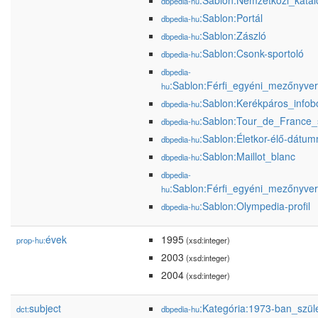
:Sablon:Nemzetközi_kata
dbpedia-hu
:Sablon:Portál
dbpedia-hu
:Sablon:Zászló
dbpedia-hu
:Sablon:Csonk-sportoló
dbpedia-hu
dbpedia-
:Sablon:Férfi_egyéni_mezőnyve
hu
:Sablon:Kerékpáros_infob
dbpedia-hu
:Sablon:Tour_de_France_
dbpedia-hu
:Sablon:Életkor-élő-dátum
dbpedia-hu
:Sablon:Maillot_blanc
dbpedia-hu
dbpedia-
:Sablon:Férfi_egyéni_mezőnyver
hu
:Sablon:Olympedia-profil
dbpedia-hu
évek
1995
prop-hu:
(xsd:integer)
2003
(xsd:integer)
2004
(xsd:integer)
subject
:Kategória:1973-ban_szül
dct:
dbpedia-hu