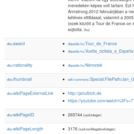
meredeken képes volt tartani. Ezt 
Armstrong.2012 februárjában a ne
kétéves eltiltással, valamint a 20
(ezek között a Tour de France-on e
sújtotta.
(hu)
award
:Tour_de_France
dbo:
dbpedia-hu
:Vuelta_ciclista_a_España
dbpedia-hu
nationality
:Németek
dbo:
dbpedia-hu
thumbnail
:Special:FilePath/Jan_U
dbo:
wiki-commons
wikiPageExternalLink
http://janullrich.de
dbo:
https://youtube.com/watch%3Fv=
wikiPageID
265744
dbo:
(xsd:integer)
wikiPageLength
3176
dbo:
(xsd:nonNegativeInteger)