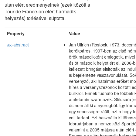
után elért eredményeinek (ezek között a
Tour de France-on elért harmadik
helyezés) törlésével sújtotta.
Property
Value
abstract
Jan Ullrich (Rostock, 1973. decemb
dbo:
kerékpáros. 1997-ben az első néme
örök másodikként emlegetik, mive
és öt második helyet ért el. 2006
kiélezett bringást eltiltották az in
is bejelentette visszavonulását. So
versenyző, aki hatalmas erőket mo
híres a versenyszezonok közötti ed
bulikról. Ennek tudható be többek k
amfetamin-származék. Stílusára jel
és nem áll ki a nyeregből. Így iramv
egy sebességre ráült, azt a hegy 
volt tartani. Ezt használta ki több
februárjában a nemzetközi Sportdön
valamint a 2005 májusa után elért
France-on elért harmadik helyezés) 