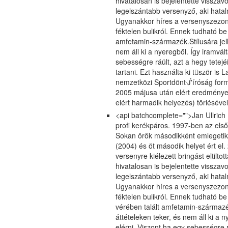
hivatalosan is bejelentette visszav
legelszántabb versenyző, aki hatal
Ugyanakkor híres a versenyszezono
féktelen bulikról. Ennek tudható be 
amfetamin-származék.Stílusára jel
nem áll ki a nyeregből. Így iramvál
sebességre ráült, azt a hegy tetej
tartani. Ezt használta ki tször is
nemzetközi Sportdöntᔛíróság formál
2005 májusa után elért eredménye
elért harmadik helyezés) törlésével 
<api batchcomplete="">Jan Ullrich
profi kerékpáros. 1997-ben az első
Sokan örök másodikként emlegetik
(2004) és öt második helyet ért e
versenyre kiélezett bringást eltilto
hivatalosan is bejelentette visszav
legelszántabb versenyző, aki hatal
Ugyanakkor híres a versenyszezono
féktelen bulikról. Ennek tudható b
vérében talált amfetamin-származé
áttételeken teker, és nem áll ki a n
elérni. Viszont ha egy sebességre r