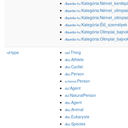
:Kategória:Német_kerékp
dbpedia-hu
:Kategória:Német_olimpia
dbpedia-hu
:Kategória:Német_olimpia
dbpedia-hu
:Kategória:Élő_személyek
dbpedia-hu
:Kategória:Olimpiai_bajn
dbpedia-hu
:Kategória:Olimpiai_bajn
dbpedia-hu
type
:Thing
rdf:
owl
:Athlete
dbo
:Cyclist
dbo
:Person
dbo
:Person
schema
:Agent
dul
:NaturalPerson
dul
:Agent
dbo
:Animal
dbo
:Eukaryote
dbo
:Species
dbo