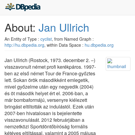
About:
Jan Ullrich
An Entity of Type :
cyclist
, from Named Graph :
http://hu.dbpedia.org
, within Data Space :
hu.dbpedia.org
Jan Ullrich (Rostock, 1973. december 2. –)
visszavonult német profi kerékpáros. 1997-
ben az első német Tour de France-győztes
lett. Sokan örök másodikként emlegetik,
mivel győzelme után egy negyedik (2004)
és öt második helyet ért el. 2006-ban, a
már bombaformájú, versenyre kiélezett
bringást eltiltották az indulástól. Ezek után
2007-ben hivatalosan is bejelentette
visszavonulását. 2012 februárjában a
nemzetközi Sportdöntőbíróság formális
kétéves eltiltással, valamint a 2005 májusa