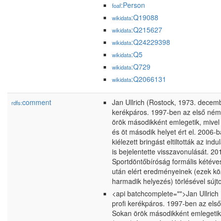
:Person
foaf
:Q19088
wikidata
:Q215627
wikidata
:Q24229398
wikidata
:Q5
wikidata
:Q729
wikidata
:Q2066131
wikidata
comment
Jan Ullrich (Rostock, 1973. decemb
rdfs:
kerékpáros. 1997-ben az első néme
örök másodikként emlegetik, mive
és öt második helyet ért el. 2006
kiélezett bringást eltiltották az in
is bejelentette visszavonulását. 2
Sportdöntőbíróság formális kétéves
után elért eredményeinek (ezek kö
harmadik helyezés) törlésével sújto
<api batchcomplete="">Jan Ullrich
profi kerékpáros. 1997-ben az első
Sokan örök másodikként emlegetik