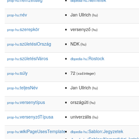
nemzetiség
:Németek
prop-hu:
dbpedia-hu
név
Jan Ullrich
prop-hu:
(hu)
szerepkör
versenyző
prop-hu:
(hu)
születésiOrszág
NDK
prop-hu:
(hu)
születésiVáros
:Rostock
prop-hu:
dbpedia-hu
súly
72
prop-hu:
(xsd:integer)
teljesNév
Jan Ullrich
prop-hu:
(hu)
versenytípus
országúti
prop-hu:
(hu)
versenyzőTípusa
univerzális
prop-hu:
(hu)
wikiPageUsesTemplate
:Sablon:Jegyzetek
prop-hu:
dbpedia-hu