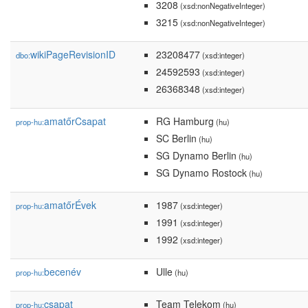
3208
(xsd:nonNegativeInteger)
3215
(xsd:nonNegativeInteger)
wikiPageRevisionID
23208477
dbo:
(xsd:integer)
24592593
(xsd:integer)
26368348
(xsd:integer)
amatőrCsapat
RG Hamburg
prop-hu:
(hu)
SC Berlin
(hu)
SG Dynamo Berlin
(hu)
SG Dynamo Rostock
(hu)
amatőrÉvek
1987
prop-hu:
(xsd:integer)
1991
(xsd:integer)
1992
(xsd:integer)
becenév
Ulle
prop-hu:
(hu)
csapat
Team Telekom
prop-hu:
(hu)