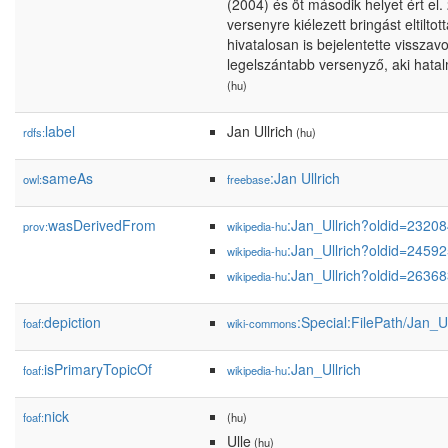
(2004) és öt második helyet ért e
versenyre kiélezett bringást eltilto
hivatalosan is bejelentette visszav
legelszántabb versenyző, aki hatal
(hu)
label
Jan Ullrich
rdfs:
(hu)
sameAs
:Jan Ullrich
owl:
freebase
wasDerivedFrom
:Jan_Ullrich?oldid=2320
prov:
wikipedia-hu
:Jan_Ullrich?oldid=2459
wikipedia-hu
:Jan_Ullrich?oldid=2636
wikipedia-hu
depiction
:Special:FilePath/Jan_Ul
foaf:
wiki-commons
isPrimaryTopicOf
:Jan_Ullrich
foaf:
wikipedia-hu
nick
foaf:
(hu)
Ulle
(hu)