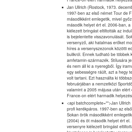
Jan Ullrich (Rostock, 1973. decemb
1997-ben az első német Tour de Fr
másodikként emlegetik, mivel győz
második helyet ért el. 2006-ban, 
kiélezett bringást eltiltották az in
is bejelentette visszavonulását. So
versenyző, aki hatalmas erőket mo
híres a versenyszezonok közötti ed
bulikról. Ennek tudható be többek k
amfetamin-származék. Stílusára jel
és nem áll ki a nyeregből. Így iramv
egy sebességre ráült, azt a hegy 
volt tartani. Ezt használta ki több
februárjában a nemzetközi Sportdön
valamint a 2005 májusa után elért
France-on elért harmadik helyezés) 
<api batchcomplete="">Jan Ullrich
profi kerékpáros. 1997-ben az első
Sokan örök másodikként emlegetik
(2004) és öt második helyet ért e
versenyre kiélezett bringást eltilto