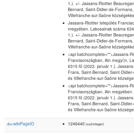
1.). +/- Jassans-Riottier Beauregar
Bernard, Saint-Didier-de-Formans,
Villefranche-sur-Saône községekke
Jassans-Riottier település Francia
megyében. Lakosainak száma 6346
1.). +/- Jassans-Riottier Beauregar
Bernard, Saint-Didier-de-Formans,
Villefranche-sur-Saône községekke
<api batchcomplete="">Jassans-Rio
Franciaországban, Ain megyn. L
6315 fő (2022. január 1.). Jassans
Frans, Saint-Bernard, Saint-Didie
és Villefranche-sur-Saône községe
<api batchcomplete="">Jassans-Rio
Franciaországban, Ain megyében.
6315 fő (2022. január 1.). Jassans
Frans, Saint-Bernard, Saint-Didie
és Villefranche-sur-Saône községe
wikiPageID
1246440
dbo:
(xsd:integer)