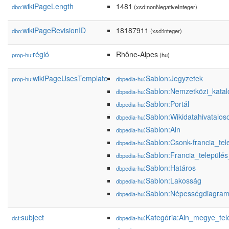
wikiPageLength
1481
dbo:
(xsd:nonNegativeInteger)
wikiPageRevisionID
18187911
dbo:
(xsd:integer)
régió
Rhône-Alpes
prop-hu:
(hu)
wikiPageUsesTemplate
:Sablon:Jegyzetek
prop-hu:
dbpedia-hu
:Sablon:Nemzetközi_kata
dbpedia-hu
:Sablon:Portál
dbpedia-hu
:Sablon:Wikidatahivataloso
dbpedia-hu
:Sablon:Ain
dbpedia-hu
:Sablon:Csonk-francia_tel
dbpedia-hu
:Sablon:Francia_település
dbpedia-hu
:Sablon:Határos
dbpedia-hu
:Sablon:Lakosság
dbpedia-hu
:Sablon:Népességdiagra
dbpedia-hu
subject
:Kategória:Ain_megye_tel
dct:
dbpedia-hu