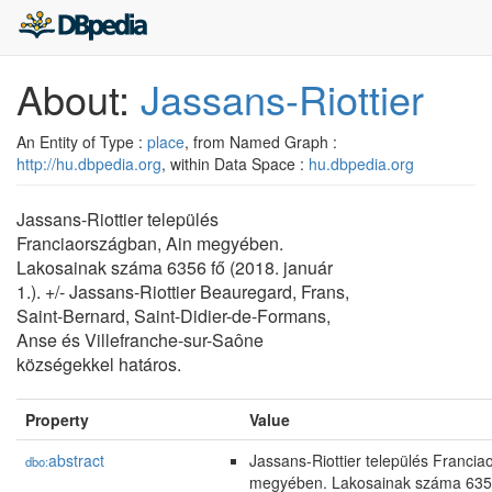
About:
Jassans-Riottier
An Entity of Type :
place
, from Named Graph :
http://hu.dbpedia.org
, within Data Space :
hu.dbpedia.org
Jassans-Riottier település
Franciaországban, Ain megyében.
Lakosainak száma 6356 fő (2018. január
1.). +/- Jassans-Riottier Beauregard, Frans,
Saint-Bernard, Saint-Didier-de-Formans,
Anse és Villefranche-sur-Saône
községekkel határos.
Property
Value
abstract
Jassans-Riottier település Francia
dbo:
megyében. Lakosainak száma 6356