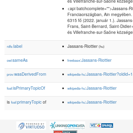
és Villefranche-sur-Saône községe
<api batchcomplete="">Jassans-Rio
Franciaországban, Ain megyében.
6315 fő (2022. január 1.). Jassans
Frans, Saint-Bernard, Saint-Didie
és Villefranche-sur-Saône községe
label
Jassans-Riottier
rdfs:
(hu)
sameAs
:Jassans-Riottier
owl:
freebase
wasDerivedFrom
:Jassans-Riottier?oldid
prov:
wikipedia-hu
isPrimaryTopicOf
:Jassans-Riottier
foaf:
wikipedia-hu
is
primaryTopic
of
:Jassans-Riottier
foaf:
wikipedia-hu