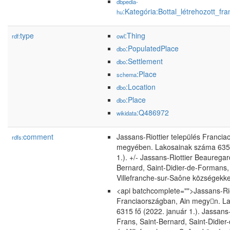
dbpedia-
:Kategória:Bottal_létrehozott_fr
hu
type
:Thing
rdf:
owl
:PopulatedPlace
dbo
:Settlement
dbo
:Place
schema
:Location
dbo
:Place
dbo
:Q486972
wikidata
comment
Jassans-Riottier település Francia
rdfs:
megyében. Lakosainak száma 6356
1.). +/- Jassans-Riottier Beauregar
Bernard, Saint-Didier-de-Formans,
Villefranche-sur-Saône községekke
<api batchcomplete="">Jassans-Rio
Franciaországban, Ain megyn. L
6315 fő (2022. január 1.). Jassans
Frans, Saint-Bernard, Saint-Didie