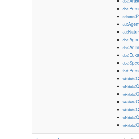
:Artis
dbo
:Pers
dbo
:P
schema
:Agen
dul
:Natu
dul
:Agen
dbo
:Anim
dbo
:Euka
dbo
:Spec
dbo
:Pers
foaf
:
wikidata
:
wikidata
:
wikidata
:
wikidata
:
wikidata
:
wikidata
:
wikidata