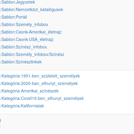
:Sablon:Jegyzetek
u
:Sablon:Nemzetközi_katalógusok
u
:Sablon:Portál
u
:Sablon:Személy_infobox
u
:Sablon:Csonk-Amerikai_életrajz
u
:Sablon:Csonk-USA_életrajz
u
:Sablon:Színész_infobox
u
:Sablon:Személy_infobox/Színész
u
:Sablon:Színészlinkek
u
:Kategória:1951-ben_született_személyek
u
:Kategória:2020-ban_elhunyt_személyek
u
:Kategória:Amerikai_színészek
u
:Kategória:Covid19-ben_elhunyt_személyek
u
:Kategória:Kaliforniaiak
u
g
r