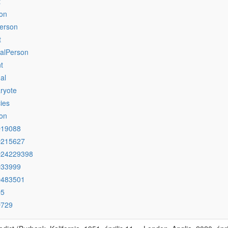
t
on
erson
t
ralPerson
t
al
ryote
ies
on
Q19088
Q215627
Q24229398
Q33999
Q483501
Q5
Q729