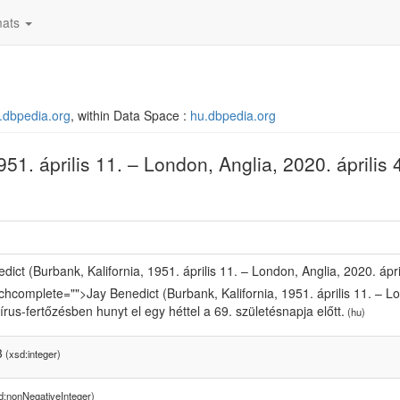
ats
u.dbpedia.org
, within Data Space :
hu.dbpedia.org
51. április 11. – London, Anglia, 2020. április 
dict (Burbank, Kalifornia, 1951. április 11. – London, Anglia, 2020. ápri
chcomplete="">Jay Benedict (Burbank, Kalifornia, 1951. április 11. – Lon
rus-fertőzésben hunyt el egy héttel a 69. születésnapja előtt.
(hu)
3
(xsd:integer)
d:nonNegativeInteger)