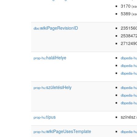
3170
(xs
5389
(xs
wikiPageRevisionID
235156
dbo:
253847
271249
halálHelye
prop-hu:
dbpedia-h
dbpedia-h
dbpedia-h
születésiHely
prop-hu:
dbpedia-h
dbpedia-h
dbpedia-h
típus
színész
prop-hu:
wikiPageUsesTemplate
prop-hu:
dbpedia-h