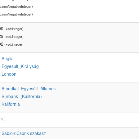
d:nonNegativeInteger)
d:nonNegativeInteger)
00
(xsd:integer)
29
(xsd:integer)
02
(xsd:integer)
:Anglia
u
:Egyesült_Királyság
u
:London
u
:Amerikai_Egyesült_Államok
u
:Burbank_(Kalifornia)
u
:Kalifornia
u
(hu)
:Sablon:Csonk-szakasz
u