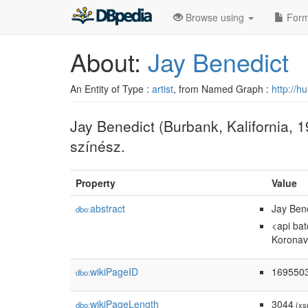
Browse using
Form
About:
Jay Benedict
An Entity of Type :
artist
, from Named Graph :
http://h
Jay Benedict (Burbank, Kalifornia, 19
színész.
Property
Value
abstract
Jay Bene
dbo:
<api bat
Koronaví
wikiPageID
169550
dbo:
wikiPageLength
3044
dbo:
(xs