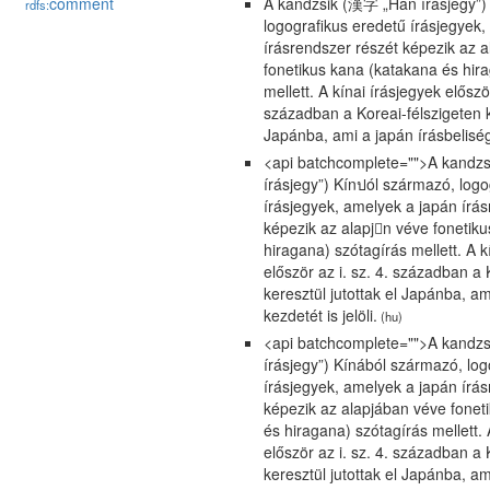
comment
A kandzsik (漢字 „Han írásjegy”)
rdfs:
logografikus eredetű írásjegyek
írásrendszer részét képezik az 
fonetikus kana (katakana és hir
mellett. A kínai írásjegyek először
században a Koreai-félszigeten ke
Japánba, ami a japán írásbeliség 
<api batchcomplete="">A kandz
írásjegy”) Kínปól származó, logo
írásjegyek, amelyek a japán írás
képezik az alapjn véve fonetik
hiragana) szótagírás mellett. A k
először az i. sz. 4. században a 
keresztül jutottak el Japánba, am
kezdetét is jelöli.
(hu)
<api batchcomplete="">A kandz
írásjegy”) Kínából származó, log
írásjegyek, amelyek a japán írás
képezik az alapjában véve fonet
és hiragana) szótagírás mellett. 
először az i. sz. 4. században a 
keresztül jutottak el Japánba, am