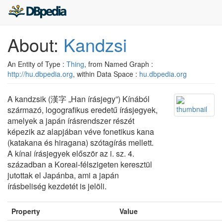
About:
Kandzsi
An Entity of Type :
Thing
, from Named Graph :
http://hu.dbpedia.org
, within Data Space :
hu.dbpedia.org
A kandzsik (漢字 „Han írásjegy”) Kínából
származó, logografikus eredetű írásjegyek,
amelyek a japán írásrendszer részét
képezik az alapjában véve fonetikus kana
(katakana és hiragana) szótagírás mellett.
A kínai írásjegyek először az i. sz. 4.
században a Koreai-félszigeten keresztül
jutottak el Japánba, ami a japán
írásbeliség kezdetét is jelöli.
Property
Value