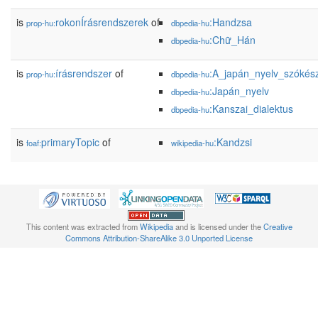
is
rokonÍrásrendszerek
of
:Handzsa
prop-hu:
dbpedia-hu
:Chữ_Hán
dbpedia-hu
is
írásrendszer
of
:A_japán_nyelv_szókész
prop-hu:
dbpedia-hu
:Japán_nyelv
dbpedia-hu
:Kanszai_dialektus
dbpedia-hu
is
primaryTopic
of
:Kandzsi
foaf:
wikipedia-hu
This content was extracted from
Wikipedia
and is licensed under the
Creative
Commons Attribution-ShareAlike 3.0 Unported License