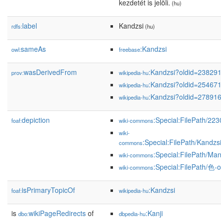
kezdetét is jelöli.
(hu)
label
Kandzsi
rdfs:
(hu)
sameAs
:Kandzsi
owl:
freebase
wasDerivedFrom
:Kandzsi?oldid=23829
prov:
wikipedia-hu
:Kandzsi?oldid=25467
wikipedia-hu
:Kandzsi?oldid=27891
wikipedia-hu
depiction
:Special:FilePath/22
foaf:
wiki-commons
wiki-
:Special:FilePath/Kandzs
commons
:Special:FilePath/Ma
wiki-commons
:Special:FilePath/色-o
wiki-commons
isPrimaryTopicOf
:Kandzsi
foaf:
wikipedia-hu
is
wikiPageRedirects
of
:Kanji
dbo:
dbpedia-hu