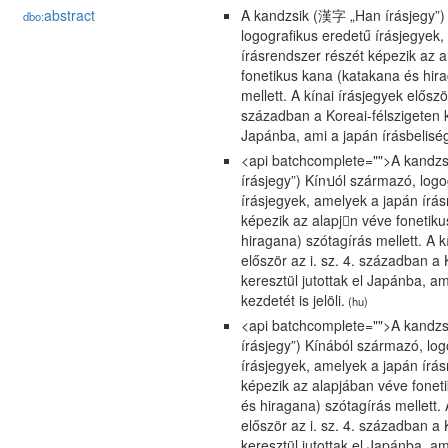
abstract
A kandzsik (漢字 „Han írásjegy”)
dbo:
logografikus eredetű írásjegyek
írásrendszer részét képezik az 
fonetikus kana (katakana és hir
mellett. A kínai írásjegyek először
században a Koreai-félszigeten ke
Japánba, ami a japán írásbeliség 
<api batchcomplete="">A kandz
írásjegy”) Kínปól származó, logo
írásjegyek, amelyek a japán írás
képezik az alapjn véve fonetik
hiragana) szótagírás mellett. A k
először az i. sz. 4. században a 
keresztül jutottak el Japánba, am
kezdetét is jelöli.
(hu)
<api batchcomplete="">A kandz
írásjegy”) Kínából származó, log
írásjegyek, amelyek a japán írás
képezik az alapjában véve fonet
és hiragana) szótagírás mellett. 
először az i. sz. 4. században a 
keresztül jutottak el Japánba, am