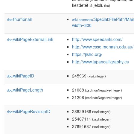
kezdetét is jelöli.
(hu)
thumbnail
:Special:FilePath/Ma
dbo:
wiki-commons
width=300
wikiPageExternalLink
http://www.speedanki.com/
dbo:
http://www.csse.monash.edu.au/
https://jisho.org/
http://www.japancalligraphy.eu
wikiPageID
245969
dbo:
(xsd:integer)
wikiPageLength
21088
dbo:
(xsd:nonNegativeInteger)
21208
(xsd:nonNegativeInteger)
wikiPageRevisionID
23829166
dbo:
(xsd:integer)
25467111
(xsd:integer)
27891637
(xsd:integer)