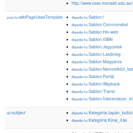
http://www.csse.monash.edu.au/
wikiPageUsesTemplate
:Sablon:!
prop-hu:
dbpedia-hu
:Sablon:Commonskat
dbpedia-hu
:Sablon:Hiv-web
dbpedia-hu
:Sablon:ISBN
dbpedia-hu
:Sablon:Jegyzetek
dbpedia-hu
:Sablon:Lásdmég
dbpedia-hu
:Sablon:Magyaros
dbpedia-hu
:Sablon:Nemzetközi_ka
dbpedia-hu
:Sablon:Portál
dbpedia-hu
:Sablon:Wayback
dbpedia-hu
:Sablon:Transl
dbpedia-hu
:Sablon:Írásrendszer_in
dbpedia-hu
subject
:Kategória:Japán_kultúr
dct:
dbpedia-hu
:Kategória:Kínai_írás
dbpedia-hu