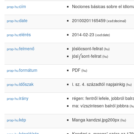
cím
Nociones básicas sobre el idiom
prop-hu:
date
20100201165459
prop-hu:
(xsd:decimal)
elérés
2014-02-23
prop-hu:
(xsd:date)
felmenő
jóslócsont-felirat
prop-hu:
(hu)
jósl༼sont-felirat
(hu)
formátum
PDF
prop-hu:
(hu)
időszak
i. sz. 4. századtól napjainkig
prop-hu:
(hu)
irány
régen: fentről lefele, jobbról balr
prop-hu:
ma: vízszintesen balról jobbra
(hu
kép
Manga kandzsi.jpg200px
prop-hu:
(hu)
képaláírás
Kandzsi a „manga” szóra az 17