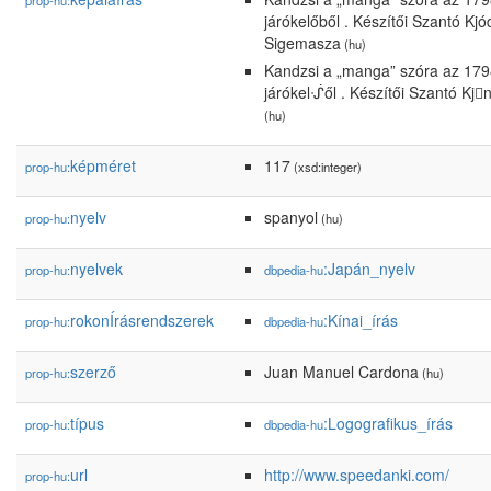
prop-hu:
járókelőből . Készítői Szantó Kjó
Sigemasza
(hu)
Kandzsi a „manga” szóra az 17
járókelᔛől . Készítői Szantó Kj
(hu)
képméret
117
prop-hu:
(xsd:integer)
nyelv
spanyol
prop-hu:
(hu)
nyelvek
:Japán_nyelv
prop-hu:
dbpedia-hu
rokonÍrásrendszerek
:Kínai_írás
prop-hu:
dbpedia-hu
szerző
Juan Manuel Cardona
prop-hu:
(hu)
típus
:Logografikus_írás
prop-hu:
dbpedia-hu
url
http://www.speedanki.com/
prop-hu: