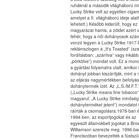
ruháknál a második világháború mia
Lucky Strike volt az egyetlen cigare
amelyet a II. világháború ideje alat
lehetett.) Később kiderült, hogy ez
magyarázat hamis, a zöldet azért v
fehér, hogy a női dohányosok szám
vonzó legyen a Lucky Strike.1917-
reklámszlogen a „It's Toasted” (sz
fordításban: „szárítva” vagy inkább
„pörkölve”) mondat volt. Ez a mond
a gyártási folyamatra utalt, amikor 
dohányt jobban kiszárítják, mint a 
az eljárás nagymértékben befolyás
dohánytermék ízét. Az „L.S./M.F.T.
(„Lucky Strike means fine tobacco”
magyarul: „A Lucky Strike minőség
dohányterméket jelent”) mondatot 
ráírták a csomagolásra.1978-ban 
1994-ben, az exportjogokat és az
egyesült államokbeli jogokat a Bro
Williamson szerezte meg. 1996-ba
Franciscóban bevezették a füstszű