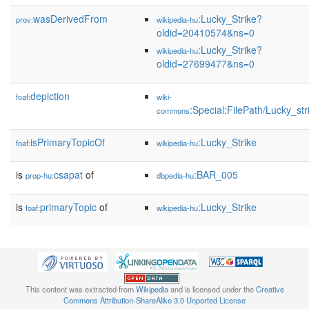
wasDerivedFrom
:Lucky_Strike?
prov:
wikipedia-hu
oldid=20410574&ns=0
:Lucky_Strike?
wikipedia-hu
oldid=27699477&ns=0
depiction
foaf:
wiki-
:Special:FilePath/Lucky_str
commons
isPrimaryTopicOf
:Lucky_Strike
foaf:
wikipedia-hu
is
csapat
of
:BAR_005
prop-hu:
dbpedia-hu
is
primaryTopic
of
:Lucky_Strike
foaf:
wikipedia-hu
This content was extracted from
Wikipedia
and is licensed under the
Creative
Commons Attribution-ShareAlike 3.0 Unported License