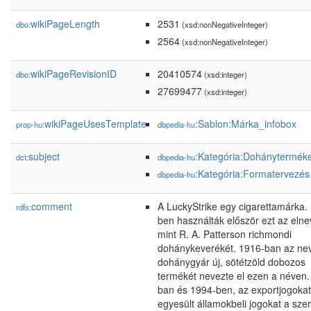
wikiPageLength
2531
dbo:
(xsd:nonNegativeInteger)
2564
(xsd:nonNegativeInteger)
wikiPageRevisionID
20410574
dbo:
(xsd:integer)
27699477
(xsd:integer)
wikiPageUsesTemplate
:Sablon:Márka_infobox
prop-hu:
dbpedia-hu
subject
:Kategória:Dohánytermék
dct:
dbpedia-hu
:Kategória:Formatervezés
dbpedia-hu
comment
A LuckyStrike egy cigarettamárka.
rdfs:
ben használták először ezt az elne
mint R. A. Patterson richmondi
dohánykeverékét. 1916-ban az ne
dohánygyár új, sötétzöld dobozos
termékét nevezte el ezen a néven.
ban és 1994-ben, az exportjogokat
egyesült államokbeli jogokat a sze