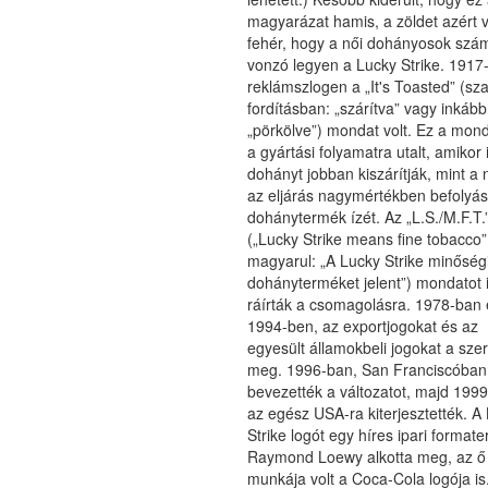
magyarázat hamis, a zöldet azért v
fehér, hogy a női dohányosok szám
vonzó legyen a Lucky Strike. 1917
reklámszlogen a „It's Toasted” (sz
fordításban: „szárítva” vagy inkább
„pörkölve”) mondat volt. Ez a mond
a gyártási folyamatra utalt, amikor 
dohányt jobban kiszárítják, mint a 
az eljárás nagymértékben befolyás
dohánytermék ízét. Az „L.S./M.F.T.
(„Lucky Strike means fine tobacco”
magyarul: „A Lucky Strike minőség
dohányterméket jelent”) mondatot 
ráírták a csomagolásra. 1978-ban 
1994-ben, az exportjogokat és az
egyesült államokbeli jogokat a sze
meg. 1996-ban, San Franciscóban
bevezették a változatot, majd 199
az egész USA-ra kiterjesztették. A
Strike logót egy híres ipari formate
Raymond Loewy alkotta meg, az ő
munkája volt a Coca-Cola logója is