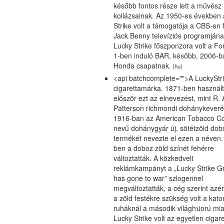
később fontos része lett a művész
kollázsainak. Az 1950-es években
Strike volt a támogatója a CBS-en 
Jack Benny televíziós programjána
Lucky Strike főszponzora volt a F
1-ben induló BAR, később, 2006-b
Honda csapatnak.
(hu)
<api batchcomplete="">A LuckyStr
cigarettamárka. 1871-ben használ
először ezt az elnevezést, mint R. 
Patterson richmondi dohánykeveré
1916-ban az American Tobacco 
nevű dohánygyár új, sötétzöld do
termékét nevezte el ezen a néven
ben a doboz zöld színét fehérre
változtatták. A közkedvelt
reklámkampányt a „Lucky Strike G
has gone to war” szlogennel
megváltoztatták, a cég szerint azér
a zöld festékre szükség volt a kato
ruháknál a második világhปorú miat
Lucky Strike volt az egyetlen cigare