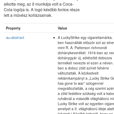
alkotta meg, az ő munkája volt a Coca-
Cola logója is. A logó később fontos része
lett a művész kollázsainak.
Property
Value
abstract
A LuckyStrike egy cigarettamárka.
dbo:
ben használták először ezt az elne
mint R. A. Patterson richmondi
dohánykeverékét. 1916-ban az ne
dohánygyár új, sötétzöld dobozos
termékét nevezte el ezen a néven.
ben a doboz zöld színét fehérre
változtatták. A közkedvelt
reklámkampányt a „Lucky Strike G
has gone to war” szlogennel
megváltoztatták, a cég szerint azér
a zöld festékre szükség volt a kato
ruháknál a második világháború mia
Lucky Strike volt az egyetlen cigare
amelyet a II. világháború ideje alat
lehetett.) Később kiderült, hogy ez