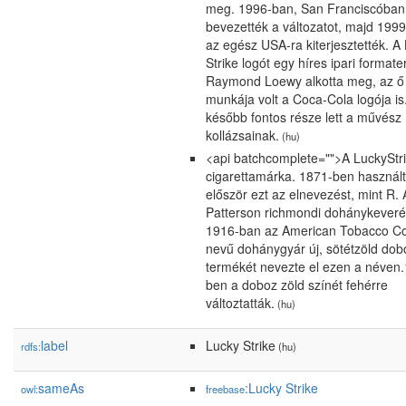
meg. 1996-ban, San Franciscóban
bevezették a változatot, majd 199
az egész USA-ra kiterjesztették. A
Strike logót egy híres ipari formate
Raymond Loewy alkotta meg, az ő
munkája volt a Coca-Cola logója is
később fontos része lett a művész
kollázsainak.
(hu)
<api batchcomplete="">A LuckyStr
cigarettamárka. 1871-ben használ
először ezt az elnevezést, mint R. 
Patterson richmondi dohánykeveré
1916-ban az American Tobacco 
nevű dohánygyár új, sötétzöld do
termékét nevezte el ezen a néven
ben a doboz zöld színét fehérre
változtatták.
(hu)
label
Lucky Strike
rdfs:
(hu)
sameAs
:Lucky Strike
owl:
freebase