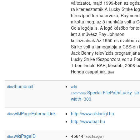
változatot, majd 1999-ben az egé
ra kiterjesztették.A Lucky Strike lo
híres ipari formatervező, Raymon
alkotta meg, az ő munkája volt a C
Cola logója is. A logó később fonto
lett a művész Ray Johnson
kollázsainak.Az 1950-es években 
Strike volt a támogatója a CBS-en 
Jack Benny televíziós programjána
Lucky Strike főszponzora volt a F
1-ben induló BAR, később, 2006-b
Honda csapatnak.
(hu)
thumbnail
dbo:
wiki-
:Special:FilePath/Lucky_str
commons
width=300
wikiPageExternalLink
http://www.cikiacigi.hu
dbo:
http://www.bat.hu
wikiPageID
45644
dbo:
(xsd:integer)