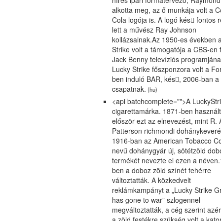
híres ipari formatervező, Raymon
alkotta meg, az ő munkája volt a C
Cola logója is. A logó kés𕆻 fontos 
lett a művész Ray Johnson
kollázsainak.Az 1950-es években 
Strike volt a támogatója a CBS-en 
Jack Benny televíziós programjána
Lucky Strike főszponzora volt a Fo
ben induló BAR, kés𕆻, 2006-ban 
csapatnak.
(hu)
<api batchcomplete="">A LuckyStr
cigarettamárka. 1871-ben használ
először ezt az elnevezést, mint R. 
Patterson richmondi dohánykeveré
1916-ban az American Tobacco 
nevű dohánygyár új, sötétzöld do
termékét nevezte el ezen a néven
ben a doboz zöld színét fehérre
változtatták. A közkedvelt
reklámkampányt a „Lucky Strike G
has gone to war” szlogennel
megváltoztatták, a cég szerint azér
a zöld festékre szükség volt a kato