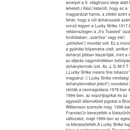
amelyet a II. világhปorú ideje alatt
lehetett.) Kés𕆻 kiderült, hogy ez a
magyarázat hamis, a zöldet azért v
fehér, hogy a női dohányosok szám
vonzó legyen a Lucky Strike.1917-
reklámszlogen a „It's Toasted” (sz
fordításban: „szárítva” vagy ink
„pörkölve”) mondat volt. Ez a mond
a gyártási folyamatra utalt, amikor 
dohányt jobban kiszárítják, mint a 
az eljárás nagymértékben befolyás
dohánytermék ízét. Az „L.S./M.F.T.
(„Lucky Strike means fine tobacco”
magyarul: 𠇪 Lucky Strike minőségi
dohányterméket jelent”) mondatot 
ráírták a csomagolásra.1978-ban 
1994-ben, az exportjogokat és az
egyesült államokbeli jogokat a Bro
Williamson szerezte meg. 1996-ba
Franciscn bevezették a füstszűrő
változatot, majd 1999-ben az egé
ra kiterjesztették.A Lucky Strike lo