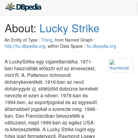
About:
Lucky Strike
An Entity of Type :
Thing
, from Named Graph :
http://hu.dbpedia.org
, within Data Space :
hu.dbpedia.org
A LuckyStrike egy cigarettamárka. 1871-
ben használták először ezt az elnevezést,
mint R. A. Patterson richmondi
dohánykeverékét. 1916-ban az nevű
dohánygyár új, sötétzöld dobozos termékét
nevezte el ezen a néven. 1978-ban és
1994-ben, az exportjogokat és az egyesült
államokbeli jogokat a szerezte meg. 1996-
ban, San Franciscóban bevezették a
változatot, majd 1999-ben az egész USA-
ra kiterjesztették. A Lucky Strike logót egy
híres ipari formatervező, Raymond Loewy