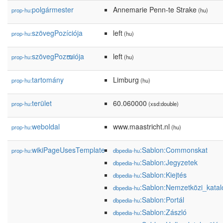
polgármester
Annemarie Penn-te Strake
prop-hu:
(hu)
szövegPozíciója
left
prop-hu:
(hu)
szövegPozໜiója
left
prop-hu:
(hu)
tartomány
Limburg
prop-hu:
(hu)
terület
60.060000
prop-hu:
(xsd:double)
weboldal
www.maastricht.nl
prop-hu:
(hu)
wikiPageUsesTemplate
:Sablon:Commonskat
prop-hu:
dbpedia-hu
:Sablon:Jegyzetek
dbpedia-hu
:Sablon:Kiejtés
dbpedia-hu
:Sablon:Nemzetközi_kata
dbpedia-hu
:Sablon:Portál
dbpedia-hu
:Sablon:Zászló
dbpedia-hu