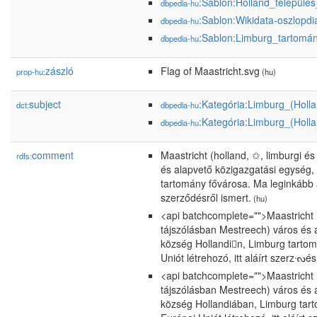
:Sablon:Holland_település
dbpedia-hu
:Sablon:Wikidata-oszlopd
dbpedia-hu
:Sablon:Limburg_tartomá
dbpedia-hu
zászló
Flag of Maastricht.svg
prop-hu:
(hu)
subject
:Kategória:Limburg_(Holl
dct:
dbpedia-hu
:Kategória:Limburg_(Holla
dbpedia-hu
comment
Maastricht (holland, ✩, limburgi é
rdfs:
és alapvető közigazgatási egység,
tartomány fővárosa. Ma leginkább az
szerződésről ismert.
(hu)
<api batchcomplete="">Maastricht (
tájszólásban Mestreech) város és 
község Hollandin, Limburg tartom
Uniót létrehozó, itt aláírt szerzᔝés
<api batchcomplete="">Maastricht (
tájszólásban Mestreech) város és 
község Hollandiában, Limburg tar