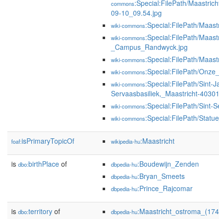
:Special:FilePath/Maastric
commons
09-10_09.54.jpg
:Special:FilePath/Maast
wiki-commons
:Special:FilePath/Maast
wiki-commons
_Campus_Randwyck.jpg
:Special:FilePath/Maas
wiki-commons
:Special:FilePath/Onze
wiki-commons
:Special:FilePath/Sint-
wiki-commons
Servaasbasiliek,_Maastricht-40301
:Special:FilePath/Sint-
wiki-commons
:Special:FilePath/Statu
wiki-commons
isPrimaryTopicOf
:Maastricht
foaf:
wikipedia-hu
is
birthPlace
of
:Boudewijn_Zenden
dbo:
dbpedia-hu
:Bryan_Smeets
dbpedia-hu
:Prince_Rajcomar
dbpedia-hu
is
territory
of
:Maastricht_ostroma_(174
dbo:
dbpedia-hu