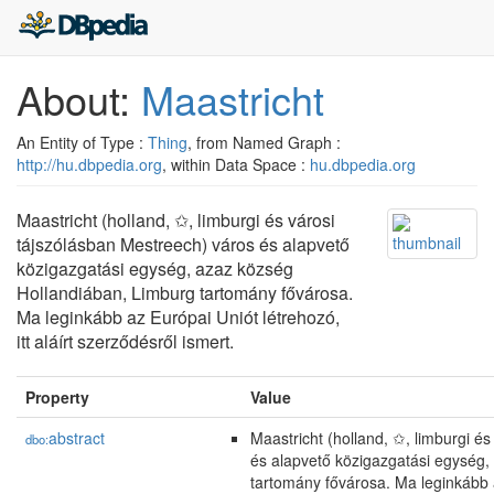
About:
Maastricht
An Entity of Type :
Thing
, from Named Graph :
http://hu.dbpedia.org
, within Data Space :
hu.dbpedia.org
Maastricht (holland, ✩, limburgi és városi
tájszólásban Mestreech) város és alapvető
közigazgatási egység, azaz község
Hollandiában, Limburg tartomány fővárosa.
Ma leginkább az Európai Uniót létrehozó,
itt aláírt szerződésről ismert.
Property
Value
abstract
Maastricht (holland, ✩, limburgi é
dbo:
és alapvető közigazgatási egység,
tartomány fővárosa. Ma leginkább az