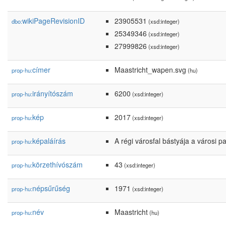
wikiPageRevisionID
23905531
dbo:
(xsd:integer)
25349346
(xsd:integer)
27999826
(xsd:integer)
címer
Maastricht_wapen.svg
prop-hu:
(hu)
irányítószám
6200
prop-hu:
(xsd:integer)
kép
2017
prop-hu:
(xsd:integer)
képaláírás
A régi városfal bástyája a városi p
prop-hu:
körzethívószám
43
prop-hu:
(xsd:integer)
népsűrűség
1971
prop-hu:
(xsd:integer)
név
Maastricht
prop-hu:
(hu)