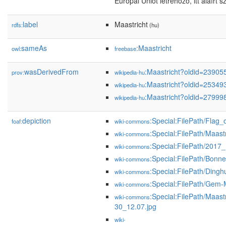
Európai Uniót létrehozó, itt aláírt 
label
Maastricht
rdfs:
(hu)
sameAs
:Maastricht
owl:
freebase
wasDerivedFrom
:Maastricht?oldid=2390
prov:
wikipedia-hu
:Maastricht?oldid=2534
wikipedia-hu
:Maastricht?oldid=2799
wikipedia-hu
depiction
:Special:FilePath/Flag_
foaf:
wiki-commons
:Special:FilePath/Maastr
wiki-commons
:Special:FilePath/2017
wiki-commons
:Special:FilePath/Bon
wiki-commons
:Special:FilePath/Dinghu
wiki-commons
:Special:FilePath/Gem-
wiki-commons
:Special:FilePath/Maas
wiki-commons
30_12.07.jpg
wiki-