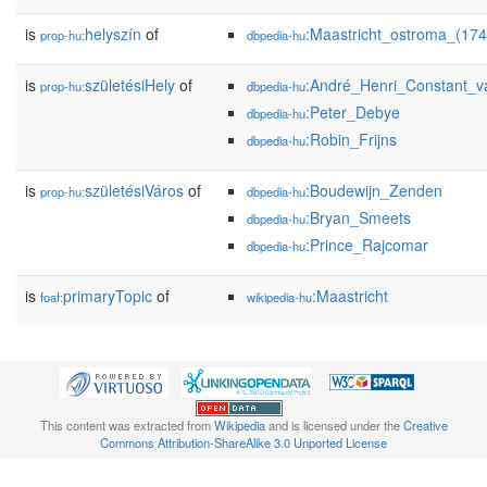
is
helyszín
of
:Maastricht_ostroma_(174
prop-hu:
dbpedia-hu
is
születésiHely
of
:André_Henri_Constant_v
prop-hu:
dbpedia-hu
:Peter_Debye
dbpedia-hu
:Robin_Frijns
dbpedia-hu
is
születésiVáros
of
:Boudewijn_Zenden
prop-hu:
dbpedia-hu
:Bryan_Smeets
dbpedia-hu
:Prince_Rajcomar
dbpedia-hu
is
primaryTopic
of
:Maastricht
foaf:
wikipedia-hu
This content was extracted from
Wikipedia
and is licensed under the
Creative
Commons Attribution-ShareAlike 3.0 Unported License