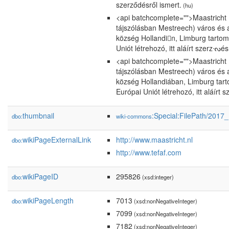
szerződésről ismert.
(hu)
<api batchcomplete="">Maastricht (
tájszólásban Mestreech) város és 
község Hollandin, Limburg tartom
Uniót létrehozó, itt aláírt szerzᔝés
<api batchcomplete="">Maastricht (
tájszólásban Mestreech) város és 
község Hollandiában, Limburg tar
Európai Uniót létrehozó, itt aláírt 
thumbnail
:Special:FilePath/2017
dbo:
wiki-commons
wikiPageExternalLink
http://www.maastricht.nl
dbo:
http://www.tefaf.com
wikiPageID
295826
dbo:
(xsd:integer)
wikiPageLength
7013
dbo:
(xsd:nonNegativeInteger)
7099
(xsd:nonNegativeInteger)
7182
(xsd:nonNegativeInteger)