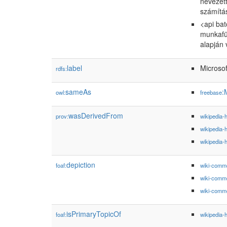
nevezett
számítás
<api bat
munkafüz
alapján 
label
Microsof
rdfs:
sameAs
:
owl:
freebase
wasDerivedFrom
prov:
wikipedia-
wikipedia-
wikipedia-
depiction
foaf:
wiki-comm
wiki-comm
wiki-comm
isPrimaryTopicOf
foaf:
wikipedia-