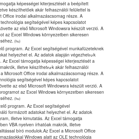
mogatja képességei kiterjesztését a beépített
ve készíthetőek akár felhasználói felülettel is
t Office irodai alkalmazáscsomag része. A
 technológia segítségével képes kapcsolatot
követte az első Microsoft Windowsra készült verzió. A
mot az Excel Windows környezetben sikeresen
éséhez.
(hu)
ezelő program. Az Excel segítségével munkafüzeteknek
okat helyezhet el. Az adatok alapján végezhetᔞk
. Az Excel támogatja képességei kiterjesztését a
akrók, illetve készíthetᔞk akár felhasználói
l a Microsoft Office irodai alkalmazáscsomag része. A
chnológia segítségével képes kapcsolatot
övette az első Microsoft Windowsra készült verzió. A
 programot az Excel Windows környezetben sikeresen
éséhez.
(hu)
ezelő program. Az Excel segítségével
áló formázott adatokat helyezhet el. Az adatok
am, illetve kimutatás. Az Excel támogatja
yben VBA nyelven írhatóak makrók, illetve
alitással bíró modulok.Az Excel a Microsoft Office
kalmazásokkal Windows alatt az OLE technológia