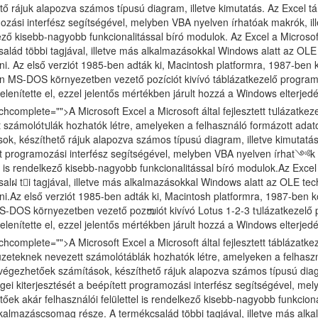
tő rájuk alapozva számos típusú diagram, illetve kimutatás. Az Excel tá
zási interfész segítségével, melyben VBA nyelven írhatóak makrók, illet
ző kisebb-nagyobb funkcionalitással bíró modulok. Az Excel a Microsof
alád többi tagjával, illetve más alkalmazásokkal Windows alatt az OLE
ani. Az első verziót 1985-ben adták ki, Macintosh platformra, 1987-ben 
n MS-DOS környezetben vezető pozíciót kivívó táblázatkezelő progra
telenítette el, ezzel jelentős mértékben járult hozzá a Windows elterjed
chcomplete="">A Microsoft Excel a Microsoft által fejlesztett tปlázatk
 számolótปlák hozhatók létre, amelyeken a felhasználó formázott adat
ok, készíthető rájuk alapozva számos típusú diagram, illetve kimutatás
t programozási interfész segítségével, melyben VBA nyelven írhat༺k m
el is rendelkező kisebb-nagyobb funkcionalitással bíró modulok.Az Exce
alฝ ti tagjával, illetve más alkalmazásokkal Windows alatt az OLE te
ani.Az első verziót 1985-ben adták ki, Macintosh platformra, 1987-ben k
MS-DOS környezetben vezető pozໜiót kivívó Lotus 1-2-3 tปlázatkezelő
telenítette el, ezzel jelentős mértékben járult hozzá a Windows elterjed
chcomplete="">A Microsoft Excel a Microsoft által fejlesztett táblázatk
eteknek nevezett számolótáblák hozhatók létre, amelyeken a felhaszn
végezhetőek számítások, készíthető rájuk alapozva számos típusú diagr
ei kiterjesztését a beépített programozási interfész segítségével, mel
tőek akár felhasználói felülettel is rendelkező kisebb-nagyobb funkcion
lkalmazáscsomag része. A termékcsalád többi tagjával, illetve más al