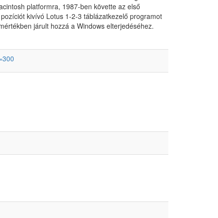
Macintosh platformra, 1987-ben követte az első
ozíciót kivívó Lotus 1-2-3 táblázatkezelő programot
s mértékben járult hozzá a Windows elterjedéséhez.
h=300