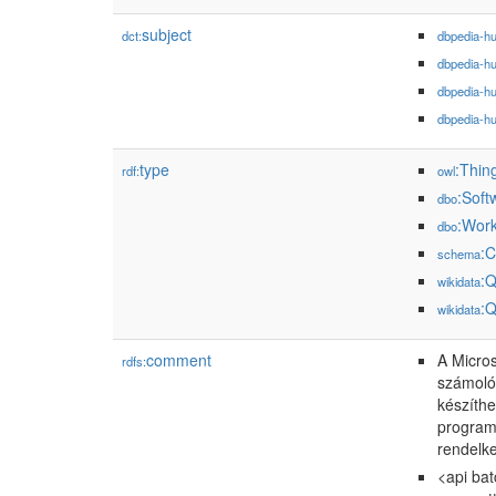
subject
dct:
dbpedia-h
dbpedia-h
dbpedia-h
dbpedia-h
type
:Thin
rdf:
owl
:Soft
dbo
:Wor
dbo
:C
schema
:
wikidata
:
wikidata
comment
A Micros
rdfs:
számolót
készíthe
programo
rendelke
<api bat