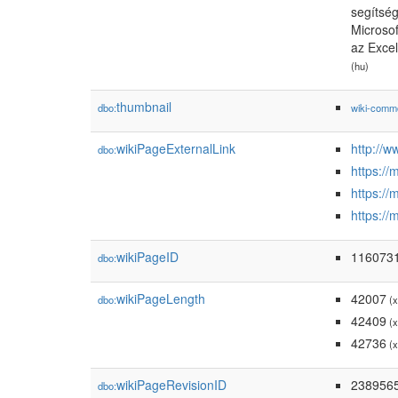
segítség
Microsof
az Excel
(hu)
thumbnail
dbo:
wiki-comm
wikiPageExternalLink
http://
dbo:
https:/
https:/
https:/
wikiPageID
116073
dbo:
wikiPageLength
42007
dbo:
(x
42409
(x
42736
(x
wikiPageRevisionID
238956
dbo: