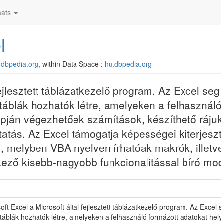
ats
l
u.dbpedia.org
, within Data Space :
hu.dbpedia.org
fejlesztett táblázatkezelő program. Az Excel seg
blák hozhatók létre, amelyeken a felhasználó
lapján végezhetőek számítások, készíthető ráju
tatás. Az Excel támogatja képességei kiterjeszt
, melyben VBA nyelven írhatóak makrók, illetv
elkező kisebb-nagyobb funkcionalitással bíró mo
oft Excel a Microsoft által fejlesztett táblázatkezelő program. Az Exc
áblák hozhatók létre, amelyeken a felhasználó formázott adatokat hel