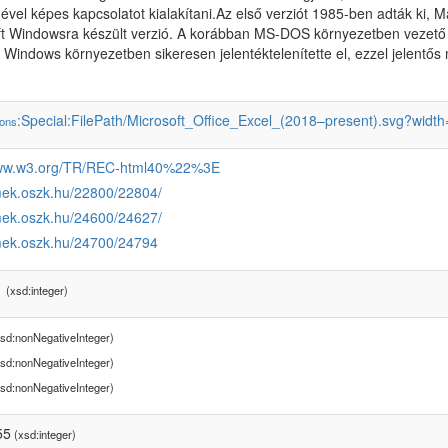
ével képes kapcsolatot kialakítani.Az első verziót 1985-ben adták ki, 
t Windowsra készült verzió. A korábban MS-DOS környezetben vezető p
 Windows környezetben sikeresen jelentéktelenítette el, ezzel jelentő
:Special:FilePath/Microsoft_Office_Excel_(2018–present).svg?widt
ons
www.w3.org/TR/REC-html40%22%3E
/mek.oszk.hu/22800/22804/
/mek.oszk.hu/24600/24627/
/mek.oszk.hu/24700/24794
1
(xsd:integer)
sd:nonNegativeInteger)
sd:nonNegativeInteger)
sd:nonNegativeInteger)
55
(xsd:integer)