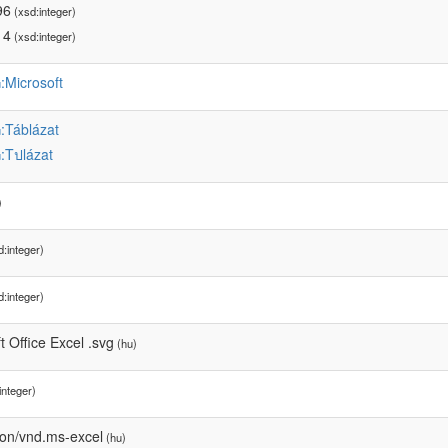
96
(xsd:integer)
14
(xsd:integer)
:Microsoft
u
:Táblázat
u
:Tปlázat
u
)
:integer)
:integer)
t Office Excel .svg
(hu)
integer)
ion/vnd.ms-excel
(hu)