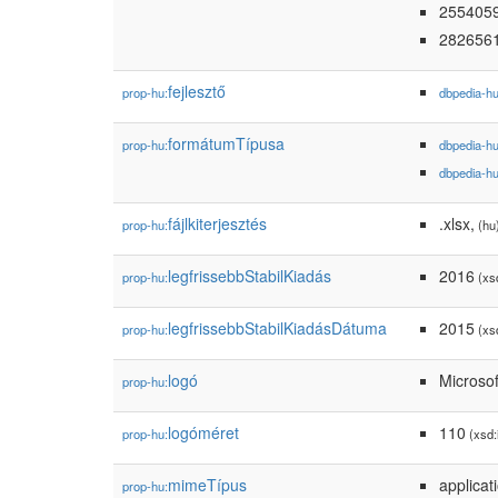
255405
282656
fejlesztő
prop-hu:
dbpedia-h
formátumTípusa
prop-hu:
dbpedia-h
dbpedia-h
fájlkiterjesztés
.xlsx,
prop-hu:
(hu
legfrissebbStabilKiadás
2016
prop-hu:
(xsd
legfrissebbStabilKiadásDátuma
2015
prop-hu:
(xsd
logó
Microsof
prop-hu:
logóméret
110
prop-hu:
(xsd:
mimeTípus
applicat
prop-hu: