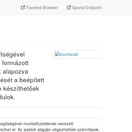
Faceted Browser
Sparql Endpoint
ítségével
 formázott
k alapozva
ését a beépített
e készíthetőek
dulok.
el segítségével munkafüzeteknek nevezett
yezhet el. Az adatok alapján végezhetőek számítások,