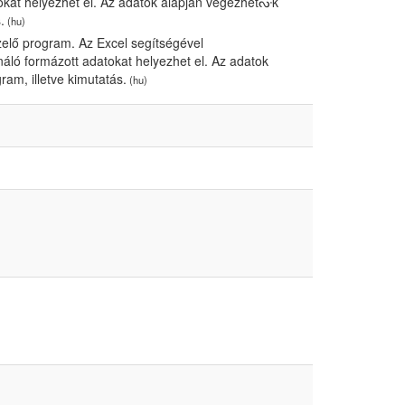
okat helyezhet el. Az adatok alapján végezhetᔞk
.
(hu)
ezelő program. Az Excel segítségével
áló formázott adatokat helyezhet el. Az adatok
am, illetve kimutatás.
(hu)