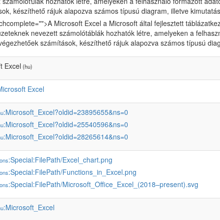
 számolótปlák hozhatók létre, amelyeken a felhasználó formázott adat
ok, készíthető rájuk alapozva számos típusú diagram, illetve kimutatás
chcomplete="">A Microsoft Excel a Microsoft által fejlesztett táblázatk
eteknek nevezett számolótáblák hozhatók létre, amelyeken a felhaszn
végezhetőek számítások, készíthető rájuk alapozva számos típusú diagr
t Excel
(hu)
Microsoft Excel
:Microsoft_Excel?oldid=23895655&ns=0
hu
:Microsoft_Excel?oldid=25540596&ns=0
hu
:Microsoft_Excel?oldid=28265614&ns=0
hu
:Special:FilePath/Excel_chart.png
ons
:Special:FilePath/Functions_in_Excel.png
ons
:Special:FilePath/Microsoft_Office_Excel_(2018–present).svg
ons
:Microsoft_Excel
hu