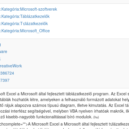
:Kategória:Microsoft-szoftverek
u
:Kategória:Táblázatkezelők
u
:Kategória:Tปlázatkezelők
u
:Kategória:Microsoft_Office
u
g
ware
k
reativeWork
Q386724
Q7397
oft Excel a Microsoft által fejlesztett táblázatkezelő program. Az Exc
áblák hozhatók létre, amelyeken a felhasználó formázott adatokat hel
tő rájuk alapozva számos típusú diagram, illetve kimutatás. Az Excel tá
zási interfész segítségével, melyben VBA nyelven írhatóak makrók, illet
ző kisebb-nagyobb funkcionalitással bíró modulok.
(hu)
chcomplete="">A Microsoft Excel a Microsoft által fejlesztett tปlázatk