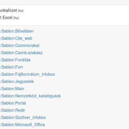
unkafüzet
(hu)
t Excel
(hu)
:Sablon:Bővebben
u
:Sablon:Cite_web
u
:Sablon:Commonskat
u
:Sablon:Csonk-szakasz
u
:Sablon:Fordítás
u
:Sablon:Forr
u
:Sablon:Fájlformátum_infobox
u
:Sablon:Jegyzetek
u
:Sablon:Main
u
:Sablon:Nemzetközi_katalógusok
u
:Sablon:Portál
u
:Sablon:Redir
u
:Sablon:Szoftver_infobox
u
:Sablon:Microsoft_Office
u