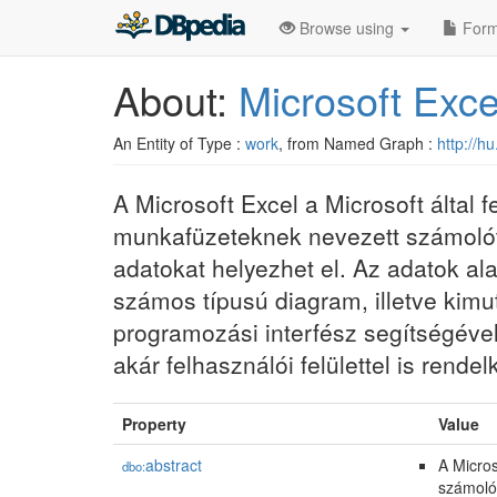
Browse using
Form
About:
Microsoft Exce
An Entity of Type :
work
, from Named Graph :
http://h
A Microsoft Excel a Microsoft által 
munkafüzeteknek nevezett számolótá
adatokat helyezhet el. Az adatok a
számos típusú diagram, illetve kimu
programozási interfész segítségével
akár felhasználói felülettel is rend
Property
Value
abstract
A Micros
dbo:
számolót