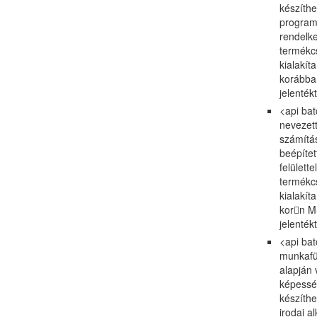
készíthe
programo
rendelke
termékcs
kialakít
korábba
jelenték
<api bat
nevezett
számítás
beépítet
felülett
termékcs
kialakít
kor󡮺n 
jelenték
<api bat
munkafüz
alapján 
képesség
készíthe
irodai a