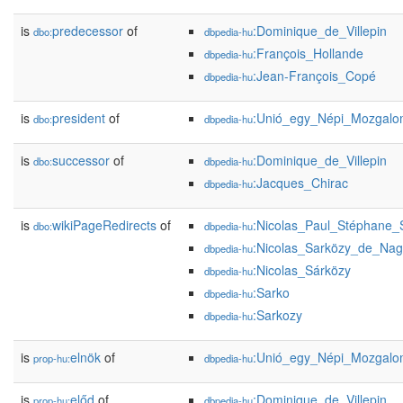
is
predecessor
of
:Dominique_de_Villepin
dbo:
dbpedia-hu
:François_Hollande
dbpedia-hu
:Jean-François_Copé
dbpedia-hu
is
president
of
:Unió_egy_Népi_Mozgalo
dbo:
dbpedia-hu
is
successor
of
:Dominique_de_Villepin
dbo:
dbpedia-hu
:Jacques_Chirac
dbpedia-hu
is
wikiPageRedirects
of
:Nicolas_Paul_Stéphane
dbo:
dbpedia-hu
:Nicolas_Sarközy_de_Na
dbpedia-hu
:Nicolas_Sárközy
dbpedia-hu
:Sarko
dbpedia-hu
:Sarkozy
dbpedia-hu
is
elnök
of
:Unió_egy_Népi_Mozgalo
prop-hu:
dbpedia-hu
is
előd
of
:Dominique_de_Villepin
prop-hu:
dbpedia-hu