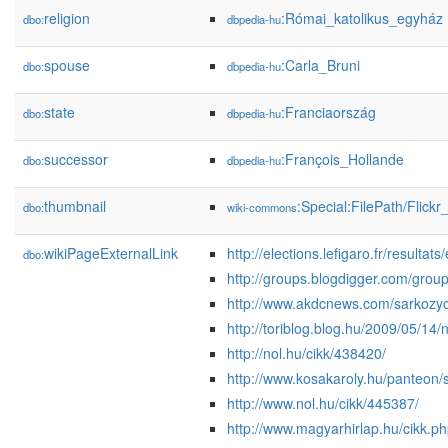
religion
:Római_katolikus_egyház
dbo:
dbpedia-hu
spouse
:Carla_Bruni
dbo:
dbpedia-hu
state
:Franciaország
dbo:
dbpedia-hu
successor
:François_Hollande
dbo:
dbpedia-hu
thumbnail
:Special:FilePath/Flic
dbo:
wiki-commons
wikiPageExternalLink
http://elections.lefigaro.fr/resulta
dbo:
http://groups.blogdigger.com/gro
http://www.akdcnews.com/sarkozyc
http://toriblog.blog.hu/2009/05/
http://nol.hu/cikk/438420/
http://www.kosakaroly.hu/panteon/s
http://www.nol.hu/cikk/445387/
http://www.magyarhirlap.hu/cikk.