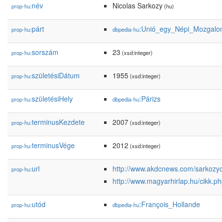
név
Nicolas Sarkozy
prop-hu:
(hu)
párt
:Unió_egy_Népi_Mozgalo
prop-hu:
dbpedia-hu
sorszám
23
prop-hu:
(xsd:integer)
születésiDátum
1955
prop-hu:
(xsd:integer)
születésiHely
:Párizs
prop-hu:
dbpedia-hu
terminusKezdete
2007
prop-hu:
(xsd:integer)
terminusVége
2012
prop-hu:
(xsd:integer)
url
http://www.akdcnews.com/sarkozyc
prop-hu:
http://www.magyarhirlap.hu/cikk.
utód
:François_Hollande
prop-hu:
dbpedia-hu