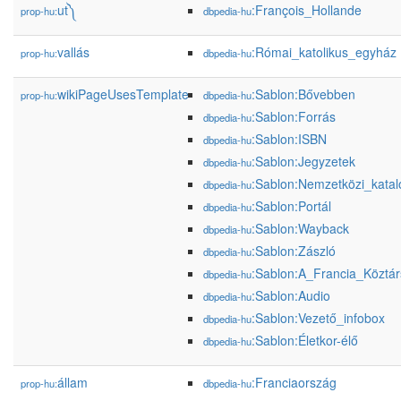
ut༽
:François_Hollande
prop-hu:
dbpedia-hu
vallás
:Római_katolikus_egyház
prop-hu:
dbpedia-hu
wikiPageUsesTemplate
:Sablon:Bővebben
prop-hu:
dbpedia-hu
:Sablon:Forrás
dbpedia-hu
:Sablon:ISBN
dbpedia-hu
:Sablon:Jegyzetek
dbpedia-hu
:Sablon:Nemzetközi_kata
dbpedia-hu
:Sablon:Portál
dbpedia-hu
:Sablon:Wayback
dbpedia-hu
:Sablon:Zászló
dbpedia-hu
:Sablon:A_Francia_Köztá
dbpedia-hu
:Sablon:Audio
dbpedia-hu
:Sablon:Vezető_infobox
dbpedia-hu
:Sablon:Életkor-élő
dbpedia-hu
állam
:Franciaország
prop-hu:
dbpedia-hu