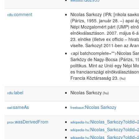
wikidata
comment
Nicolas Sarkozy (IPA: [nikola saʀk
rdfs:
(Párizs, 1955. január 28. –) apai 
Népi Mozgalomért párt (UMP) elnöke
elnökválasztáson. 2007. május 6-á
23. elnöke (illetve ex officio – hi
viselte. Sarkozyt 2011-ben az Aran
<api batchcomplete="">Nicolas Sark
Sarközy de Nagy-Bocsa (Párizs, 19
politikus. Mint az Unió egy Népi M
es franciaországi elnökválasztáso
Francia Köztársaság 23.
(hu)
label
Nicolas Sarkozy
rdfs:
(hu)
sameAs
:Nicolas Sarkozy
owl:
freebase
wasDerivedFrom
:Nicolas_Sarkozy?oldid
prov:
wikipedia-hu
:Nicolas_Sarkozy?oldid
wikipedia-hu
:Nicolas_Sarkozy?oldid
wikipedia-hu