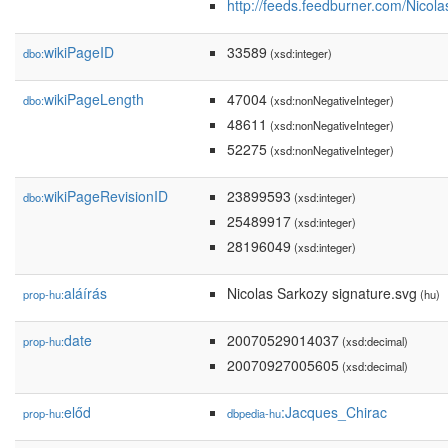
http://feeds.feedburner.com/Nicol
wikiPageID
33589
dbo:
(xsd:integer)
wikiPageLength
47004
dbo:
(xsd:nonNegativeInteger)
48611
(xsd:nonNegativeInteger)
52275
(xsd:nonNegativeInteger)
wikiPageRevisionID
23899593
dbo:
(xsd:integer)
25489917
(xsd:integer)
28196049
(xsd:integer)
aláírás
Nicolas Sarkozy signature.svg
prop-hu:
(hu)
date
20070529014037
prop-hu:
(xsd:decimal)
20070927005605
(xsd:decimal)
előd
:Jacques_Chirac
prop-hu:
dbpedia-hu