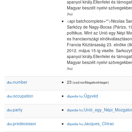
spanyol király.Ellenfelei és támogat
Magyar beszélt nyelvi szövegekben 
(hu)
<api batchcomplete="">Nicolas Sark
Sarközy de Nagy-Bocsa (Párizs, 19
politikus. Mint az Unió egy Népi M
es franciaországi elnökválasztáso
Francia Köztársaság 23. elnöke (ill
2012. május 15-ig viselte. Sarkozy
spanyol király.Ellenfelei és támogat
Magyar beszélt nyelvi szövegekben 
(hu)
number
23
dbo:
(xsd:nonNegativeInteger)
occupation
:Ügyvéd
dbo:
dbpedia-hu
party
:Unió_egy_Népi_Mozgalo
dbo:
dbpedia-hu
predecessor
:Jacques_Chirac
dbo:
dbpedia-hu