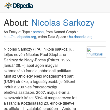
About:
Nicolas Sarkozy
An Entity of Type :
person
, from Named Graph :
http://hu.dbpedia.org
, within Data Space :
hu.dbpedia.org
Nicolas Sarkozy (IPA: [nikola saʀkozi]), ,
teljes nevén Nicolas Paul Stéphane
Sarkozy de Nagy-Bocsa (Párizs, 1955.
január 28. –) apai ágon magyar
származású francia jobboldali politikus.
Mint az Unió egy Népi Mozgalomért párt
(UMP) elnöke, a legesélyesebb jelöltként
indult a 2007-es franciaországi
elnökválasztáson. 2007. május 6-án a
szavazatok közel 53%-át megszerezve lett
a Francia Köztársaság 23. elnöke (illetve
ex officio – hivatalából eredően – Andorra