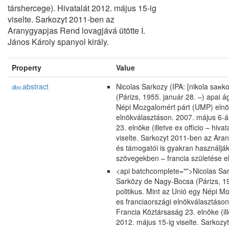
társhercege). Hivatalát 2012. május 15-ig
viselte. Sarkozyt 2011-ben az
Aranygyapjas Rend lovagjává ütötte I.
János Károly spanyol király.
Property
Value
abstract
Nicolas Sarkozy (IPA: [nikola saʀk
dbo:
(Párizs, 1955. január 28. –) apai 
Népi Mozgalomért párt (UMP) elnöke
elnökválasztáson. 2007. május 6-á
23. elnöke (illetve ex officio – hi
viselte. Sarkozyt 2011-ben az Arany
és támogatói is gyakran használják 
szövegekben – francia születése el
<api batchcomplete="">Nicolas Sark
Sarközy de Nagy-Bocsa (Párizs, 19
politikus. Mint az Unió egy Népi M
es franciaországi elnökválasztáso
Francia Köztársaság 23. elnöke (ill
2012. május 15-ig viselte. Sarkozy