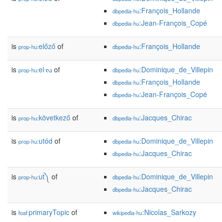
:François_Hollande
dbpedia-hu
:Jean-François_Copé
dbpedia-hu
is
előző
of
:François_Hollande
prop-hu:
dbpedia-hu
is
elᔝ
of
:Dominique_de_Villepin
prop-hu:
dbpedia-hu
:François_Hollande
dbpedia-hu
:Jean-François_Copé
dbpedia-hu
is
következő
of
:Jacques_Chirac
prop-hu:
dbpedia-hu
is
utód
of
:Dominique_de_Villepin
prop-hu:
dbpedia-hu
:Jacques_Chirac
dbpedia-hu
is
ut༽
of
:Dominique_de_Villepin
prop-hu:
dbpedia-hu
:Jacques_Chirac
dbpedia-hu
is
primaryTopic
of
:Nicolas_Sarkozy
foaf:
wikipedia-hu