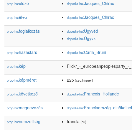
előző
:Jacques_Chirac
prop-hu:
dbpedia-hu
elᔝ
:Jacques_Chirac
prop-hu:
dbpedia-hu
foglalkozás
:Ügyvéd
prop-hu:
dbpedia-hu
:Ügyvຝ
dbpedia-hu
házastárs
:Carla_Bruni
prop-hu:
dbpedia-hu
kép
Flickr_-_europeanpeoplesparty_
prop-hu:
képméret
225
prop-hu:
(xsd:integer)
következő
:François_Hollande
prop-hu:
dbpedia-hu
megnevezés
:Franciaország_elnökeinek
prop-hu:
dbpedia-hu
nemzetiség
francia
prop-hu:
(hu)