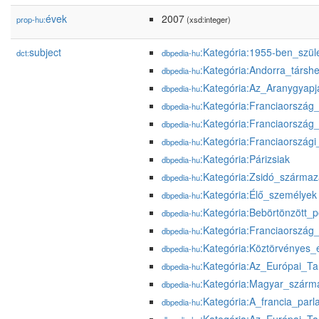
évek
2007
prop-hu:
(xsd:integer)
subject
:Kategória:1955-ben_szül
dct:
dbpedia-hu
:Kategória:Andorra_társhe
dbpedia-hu
:Kategória:Az_Aranygyapj
dbpedia-hu
:Kategória:Franciaország_
dbpedia-hu
:Kategória:Franciaország
dbpedia-hu
:Kategória:Franciaországi_
dbpedia-hu
:Kategória:Párizsiak
dbpedia-hu
:Kategória:Zsidó_származ
dbpedia-hu
:Kategória:Élő_személyek
dbpedia-hu
:Kategória:Bebörtönzött_po
dbpedia-hu
:Kategória:Franciaország_
dbpedia-hu
:Kategória:Köztörvényes_e
dbpedia-hu
:Kategória:Az_Európai_Ta
dbpedia-hu
:Kategória:Magyar_szárm
dbpedia-hu
:Kategória:A_francia_parl
dbpedia-hu