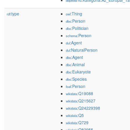
:Kategória:Az_Európai_Ta
dbpedia-hu
type
:Thing
rdf:
owl
:Person
dbo
:Politician
dbo
:Person
schema
:Agent
dul
:NaturalPerson
dul
:Agent
dbo
:Animal
dbo
:Eukaryote
dbo
:Species
dbo
:Person
foaf
:Q19088
wikidata
:Q215627
wikidata
:Q24229398
wikidata
:Q5
wikidata
:Q729
wikidata
:Q82955