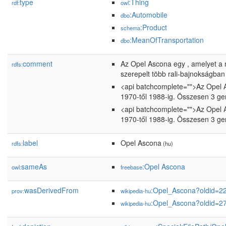
type
:Thing
rdf:
owl
:Automobile
dbo
:Product
schema
:MeanOfTransportation
dbo
comment
Az Opel Ascona egy , amelyet a 
rdfs:
szerepelt több rali-bajnokságban 
<api batchcomplete="">Az Opel A
1970-től 1988-ig. Összesen 3 gen
<api batchcomplete="">Az Opel A
1970-től 1988-ig. Összesen 3 gen
label
Opel Ascona
rdfs:
(hu)
sameAs
:Opel Ascona
owl:
freebase
wasDerivedFrom
:Opel_Ascona?oldid=
prov:
wikipedia-hu
:Opel_Ascona?oldid=
wikipedia-hu