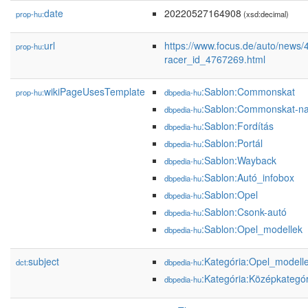
date
20220527164908
prop-hu:
(xsd:decimal)
url
https://www.focus.de/auto/news/4
prop-hu:
racer_id_4767269.html
wikiPageUsesTemplate
:Sablon:Commonskat
prop-hu:
dbpedia-hu
:Sablon:Commonskat-na
dbpedia-hu
:Sablon:Fordítás
dbpedia-hu
:Sablon:Portál
dbpedia-hu
:Sablon:Wayback
dbpedia-hu
:Sablon:Autó_infobox
dbpedia-hu
:Sablon:Opel
dbpedia-hu
:Sablon:Csonk-autó
dbpedia-hu
:Sablon:Opel_modellek
dbpedia-hu
subject
:Kategória:Opel_modell
dct:
dbpedia-hu
:Kategória:Középkategó
dbpedia-hu