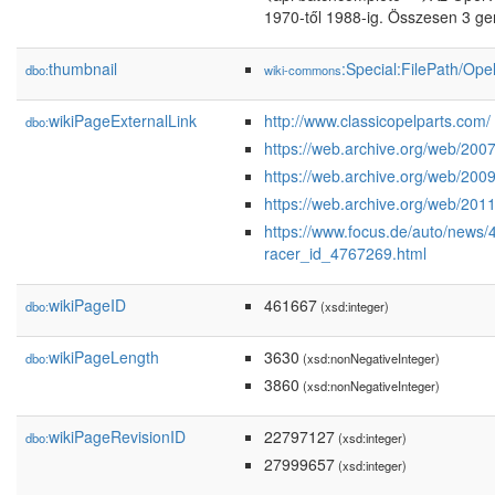
1970-től 1988-ig. Összesen 3 gen
thumbnail
:Special:FilePath/Op
dbo:
wiki-commons
wikiPageExternalLink
http://www.classicopelparts.com/
dbo:
https://web.archive.org/web/200
https://web.archive.org/web/20
https://web.archive.org/web/20
https://www.focus.de/auto/news/4
racer_id_4767269.html
wikiPageID
461667
dbo:
(xsd:integer)
wikiPageLength
3630
dbo:
(xsd:nonNegativeInteger)
3860
(xsd:nonNegativeInteger)
wikiPageRevisionID
22797127
dbo:
(xsd:integer)
27999657
(xsd:integer)