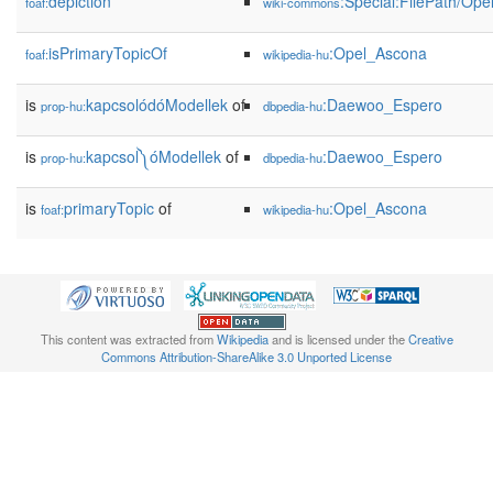
depiction
:Special:FilePath/Op
foaf:
wiki-commons
isPrimaryTopicOf
:Opel_Ascona
foaf:
wikipedia-hu
is
kapcsolódóModellek
of
:Daewoo_Espero
prop-hu:
dbpedia-hu
is
kapcsol༽óModellek
of
:Daewoo_Espero
prop-hu:
dbpedia-hu
is
primaryTopic
of
:Opel_Ascona
foaf:
wikipedia-hu
This content was extracted from
Wikipedia
and is licensed under the
Creative
Commons Attribution-ShareAlike 3.0 Unported License