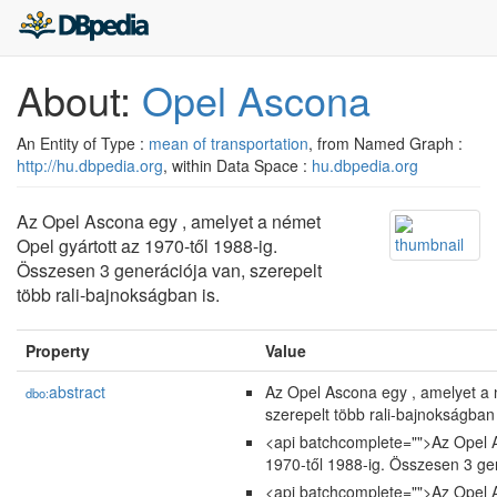
About:
Opel Ascona
An Entity of Type :
mean of transportation
, from Named Graph :
http://hu.dbpedia.org
, within Data Space :
hu.dbpedia.org
Az Opel Ascona egy , amelyet a német
Opel gyártott az 1970-től 1988-ig.
Összesen 3 generációja van, szerepelt
több rali-bajnokságban is.
Property
Value
abstract
Az Opel Ascona egy , amelyet a 
dbo:
szerepelt több rali-bajnokságban 
<api batchcomplete="">Az Opel A
1970-től 1988-ig. Összesen 3 gen
<api batchcomplete="">Az Opel A