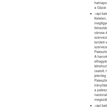
hatnapos
a Gázai 
<api batchcom
Keleten,
megfigye
felosztá
városa é
szerveze
területi
szerveze
Paleszti
A harcok
elhagyás
létrehoz
csatolt.
jelenleg
Paleszti
irányítá
a palesz
nacional
megszáll
<api batchcom