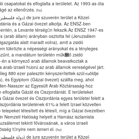
ó csapatokat és elfoglalta a területet. Az 1993-as óta
ágé az ellenőrzés.
(hu)
ordánia és a Gázai övezet alkotja. Az ENSZ-ben
i mentén, a Levante térségn fekszik.Az ENSZ 1947-es
os (arab állam) arányban osztotta fel (Jeruzsálem
igazgatás alatt maradt volna), amit a zsidó
 nem tükrözte a népességi arányokat és a tényleges
egszűnt, a mandátum területén műk཭ő zsidó
15-én a környező arab államok beavatkoztak a
 arab-izraeli hปorú az arab államok vereségével járt.
tőleg 880 ezer palesztin kényszerítettek szülᔟöldje
), és Egyiptom (Gázai övezet) szállta meg, ahol
Abden-Nasszer az Egyesült Arab Köztársaság-hoz
lfoglalta Gázát és Ciszjordániát. E területeket
a Gázai övezet és Ciszjordánia egyes területei felett a
zjordánia területének 61%-a felett Izrael közvetlen
ó telepeket létesített és létesít, míg a Gázai övezetben
ztin Nemzeti Hatóság helyett a Hamász iszlamista
uzsálemet tekinti fővárosának, a város izraeli
zösség tnyire nem ismeri el.
(hu)