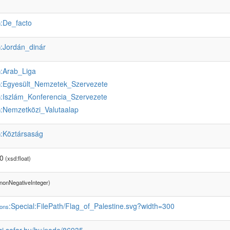
:De_facto
u
:Jordán_dinár
u
:Arab_Liga
u
:Egyesült_Nemzetek_Szervezete
u
:Iszlám_Konferencia_Szervezete
u
:Nemzetközi_Valutaalap
u
:Köztársaság
u
0
(xsd:float)
nonNegativeInteger)
:Special:FilePath/Flag_of_Palestine.svg?width=300
ons