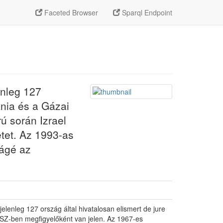
Faceted Browser
Sparql Endpoint
enleg 127
ánia és a Gázai
ú során Izrael
etet. Az 1993-as
ságé az
elenleg 127 ország által hivatalosan elismert de jure
ENSZ-ben megfigyelőként van jelen. Az 1967-es