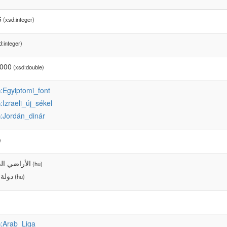
6
(xsd:integer)
:integer)
0000
(xsd:double)
:Egyiptomi_font
u
:Izraeli_új_sékel
u
:Jordán_dinár
u
)
الأراضي ال
(hu)
دولة
(hu)
:Arab_Liga
u