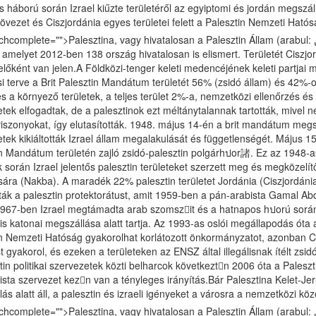
 háború során Izrael kiűzte területéről az egyiptomi és jordán megszáll
övezet és Ciszjordánia egyes területei felett a Palesztin Nemzeti Hatós
plete="">Palesztina, vagy hivatalosan a Palesztin Állam (arabul: دولة فلسطين) de jure szuverén terület a Közel-
 amelyet 2012-ben 138 ország hivatalosan is elismert. Területét Ciszj
lőként van jelen.A Földközi-tenger keleti medencéjének keleti partja
si terve a Brit Palesztin Mandátum területét 56% (zsidó állam) és 42%-
s a környező területek, a teljes terület 2%-a, nemzetközi ellenőrzés és 
tek elfogadtak, de a palesztinok ezt méltánytalannak tartották, mivel
 viszonyokat, így elutasították. 1948. május 14-én a brit mandátum m
tek kikiáltották Izrael állam megalakulását és függetlenségét. Május 
n Mandátum területén zajló zsidó-palesztin polgárhปor諸. Ez az 1948-as
 során Izrael jelentős palesztin területeket szerzett meg és megközelí
ára (Nakba). A maradék 22% palesztin területet Jordánia (Ciszjordánia
ták a palesztin protektorátust, amit 1959-ben a pán-arabista Gamal 
1967-ben Izrael megtámadta arab szomszit és a hatnapos hปorú során e
 is katonai megszállása alatt tartja. Az 1993-as oslói megállapodás óta 
n Nemzeti Hatóság gyakorolhat korlátozott önkormányzatot, azonban Cis
st gyakorol, és ezeken a területeken az ENSZ által illegálisnak ítélt zsid
tin politikai szervezetek közti belharcok következtn 2006 óta a Pales
ista szervezet kezn van a tényleges irányítás.Bár Palesztina Kelet-Jer
ás alatt áll, a palesztin és izraeli igényeket a városra a nemzetközi kö
plete="">Palesztina, vagy hivatalosan a Palesztin Állam (arabul: دولة فلسطين) de jure szuverén terület a Közel-