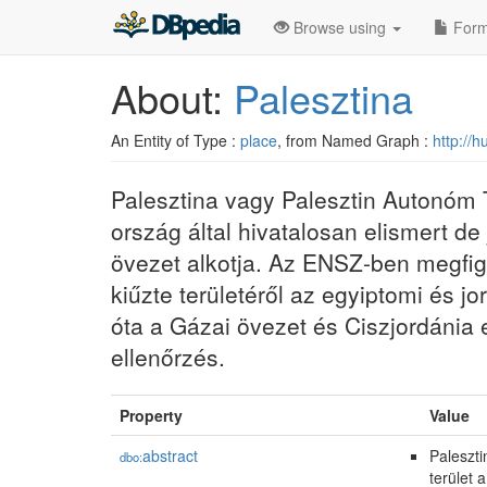
Browse using
Form
About:
Palesztina
An Entity of Type :
place
, from Named Graph :
http://
Palesztina vagy Palesztin Autonóm T
ország által hivatalosan elismert de 
övezet alkotja. Az ENSZ-ben megfig
kiűzte területéről az egyiptomi és j
óta a Gázai övezet és Ciszjordánia 
ellenőrzés.
Property
Value
abstract
Paleszti
dbo:
terület 