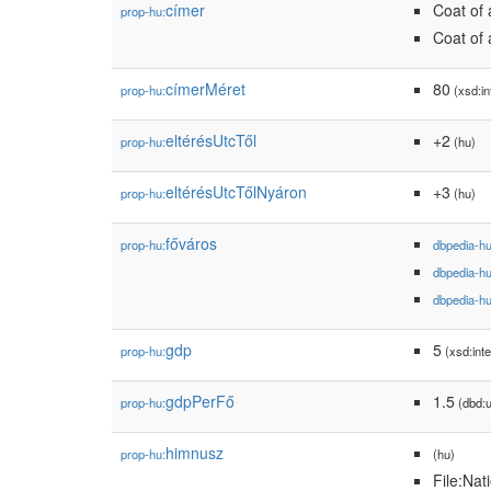
címer
Coat of 
prop-hu:
Coat of 
címerMéret
80
prop-hu:
(xsd:in
eltérésUtcTől
+2
prop-hu:
(hu)
eltérésUtcTőlNyáron
+3
prop-hu:
(hu)
főváros
prop-hu:
dbpedia-h
dbpedia-h
dbpedia-h
gdp
5
prop-hu:
(xsd:inte
gdpPerFő
1.5
prop-hu:
(dbd:u
himnusz
prop-hu:
(hu)
File:Nat