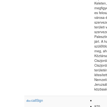
Keleten,
megfigye
es felos
városa é
szerveze
területi
szerveze
Paleszti
járt. A 
szülőföl
meg, aho
Köztárs
Ciszjord
Ciszjord
területé
létesíte
Nemzeti 
Jeruzsál
közösség
callSign
dbo:
970