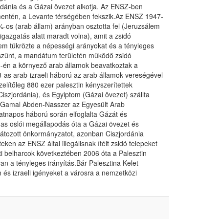
ordánia és a Gázai övezet alkotja. Az ENSZ-ben
i mentén, a Levante térségében fekszik.Az ENSZ 1947-
2%-os (arab állam) arányban osztotta fel (Jeruzsálem
igazgatás alatt maradt volna), amit a zsidó
 nem tükrözte a népességi arányokat és a tényleges
egszűnt, a mandátum területén működő zsidó
15-én a környező arab államok beavatkoztak a
8-as arab-izraeli háború az arab államok vereségével
zelítőleg 880 ezer palesztin kényszerítettek
iszjordánia), és Egyiptom (Gázai övezet) szállta
ta Gamal Abden-Nasszer az Egyesült Arab
tnapos háború során elfoglalta Gázát és
93-as oslói megállapodás óta a Gázai övezet és
rlátozott önkormányzatot, azonban Ciszjordánia
eken az ENSZ által illegálisnak ítélt zsidó telepeket
özti belharcok következtében 2006 óta a Palesztin
n a tényleges irányítás.Bár Palesztina Kelet-
in és izraeli igényeket a városra a nemzetközi