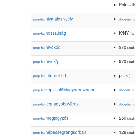
Paleszt
hivatalosNyelv
prop-hu:
dbpedia-h
hosszúság
K/NY
prop-hu:
(hu
hívókód
970
prop-hu:
(xsd:
hívók༽
970
prop-hu:
(xsd:
internetTld
ps
prop-hu:
(hu)
képviselőMagyarországon
prop-hu:
dbpedia-h
legnagyobbVáros
prop-hu:
dbpedia-h
megjegyzés
250
prop-hu:
(xsd:
népességrangsorban
126
prop-hu:
(xsd: