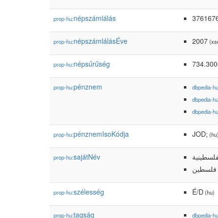
népszámlálás
376167
prop-hu:
népszámlálásÉve
2007
prop-hu:
(xsd
népsűrűség
734.30
prop-hu:
pénznem
prop-hu:
dbpedia-h
dbpedia-h
dbpedia-h
pénznemIsoKódja
JOD;
prop-hu:
(hu
sajátNév
فلسطينية
prop-hu:
 فلسطين
szélesség
É/D
prop-hu:
(hu)
tagság
prop-hu:
dbpedia-h