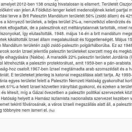
 amelyet 2012-ben 138 ország hivatalosan is elismert. Területét Ciszj
lőként van jelen.A Földközi-tenger keleti medencéjének keleti partja
ztási terve a Brit Palesztin Mandátum területét 56% (zsidó állam) és 4
s a környező területek, a teljes terület 2%-a, nemzetközi ellenőrzés és 
tek elfogadtak, de a palesztinok ezt méltánytalannak tartották, mivel
 viszonyokat, így elutasították. 1948. május 14-én a brit mandátum m
tek kikiáltották Izrael állam megalakulását és függetlenségét. Május 
n Mandátum területén zajló zsidó-palesztin polgárháborúba. Ez az 194
harcok során Izrael jelentős palesztin területeket szerzett meg és megkö
dje elhagyására (Nakba). A maradék 22% palesztin területet Jordánia (C
l létrehozták a palesztin protektorátust, amit 1959-ben a pán-arabis
aság-hoz csatolt.1967-ben Izrael megtámadta arab szomszédait és a ha
ániát. E területeket jelenleg is katonai megszállása alatt tartja. Az 19
ánia egyes területei felett a Palesztin Nemzeti Hatóság gyakorolhat ko
nek 61%-a felett Izrael közvetlen irányítást gyakorol, és ezeken a terület
tt és létesít, míg a Gázai övezetben a palesztin politikai szervezetek k
Hatóság helyett a Hamász iszlamista nacionalista szervezet kezében va
emet tekinti fővárosának, a város izraeli megszállás alatt áll, a paleszt
 többnyire nem ismeri el.
(hu)