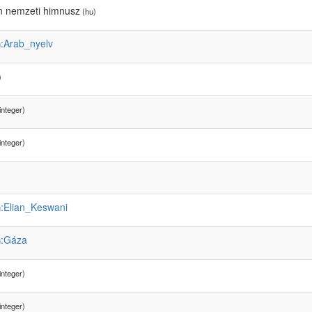
in nemzeti himnusz
(hu)
:Arab_nyelv
u
)
integer)
integer)
:Elian_Keswani
u
:Gáza
u
integer)
integer)