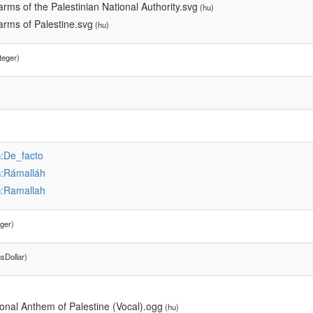
arms of the Palestinian National Authority.svg
(hu)
arms of Palestine.svg
(hu)
teger)
:De_facto
u
:Rámalláh
u
:Ramallah
u
ger)
sDollar)
ional Anthem of Palestine (Vocal).ogg
(hu)