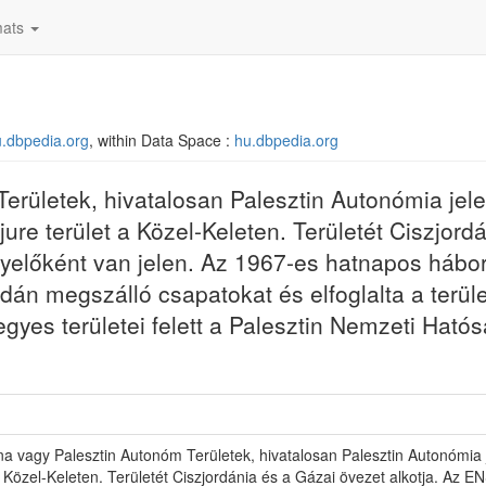
ats
hu.dbpedia.org
, within Data Space :
hu.dbpedia.org
erületek, hivatalosan Palesztin Autonómia jel
jure terület a Közel-Keleten. Területét Ciszjord
yelőként van jelen. Az 1967-es hatnapos hábor
ordán megszálló csapatokat és elfoglalta a terül
egyes területei felett a Palesztin Nemzeti Ható
na vagy Palesztin Autonóm Területek, hivatalosan Palesztin Autonómia j
a Közel-Keleten. Területét Ciszjordánia és a Gázai övezet alkotja. Az 