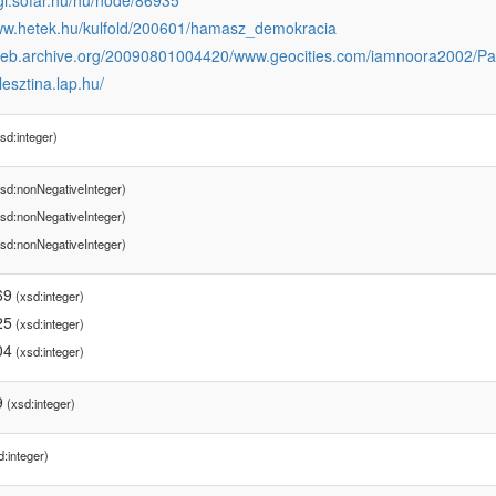
egi.sofar.hu/hu/node/86935
www.hetek.hu/kulfold/200601/hamasz_demokracia
/web.archive.org/20090801004420/www.geocities.com/iamnoora2002/Pal
lesztina.lap.hu/
sd:integer)
sd:nonNegativeInteger)
sd:nonNegativeInteger)
sd:nonNegativeInteger)
69
(xsd:integer)
25
(xsd:integer)
04
(xsd:integer)
9
(xsd:integer)
:integer)