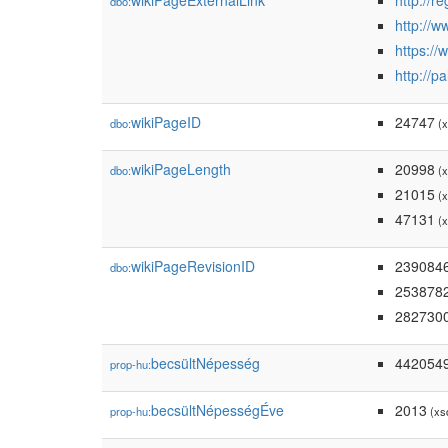
wikiPageExternalLink
http://r
dbo:
http://
https:/
http://pa
wikiPageID
24747
dbo:
(x
wikiPageLength
20998
dbo:
(x
21015
(x
47131
(x
wikiPageRevisionID
239084
dbo:
253878
282730
becsültNépesség
442054
prop-hu:
becsültNépességÉve
2013
prop-hu:
(xsd