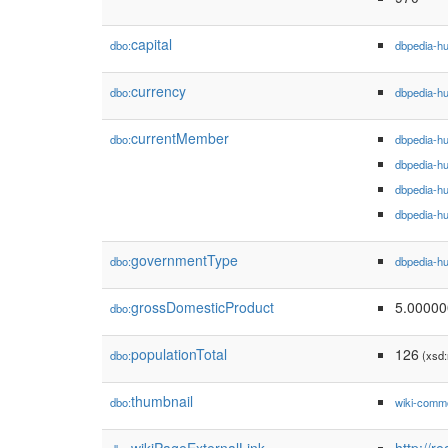
capital
dbo:
dbpedia-h
currency
dbo:
dbpedia-h
currentMember
dbo:
dbpedia-h
dbpedia-h
dbpedia-h
dbpedia-h
governmentType
dbo:
dbpedia-h
grossDomesticProduct
5.00000
dbo:
populationTotal
126
dbo:
(xsd:
thumbnail
dbo:
wiki-comm