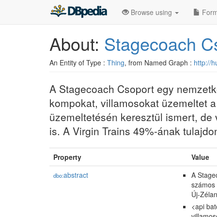
Browse using
Form
About:
Stagecoach C
An Entity of Type :
Thing
, from Named Graph :
http://
A Stagecoach Csoport egy nemzetköz
kompokat, villamosokat üzemeltet a
üzemeltetésén keresztül ismert, de
is. A Virgin Trains 49%-ának tulajdo
Property
Value
abstract
A Stagec
dbo:
számos 
Új-Zélan
<api ba
villamos