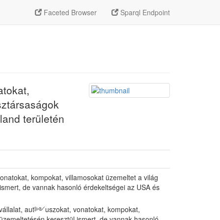
Faceted Browser
Sparql Endpoint
atokat,
sztársaságok
land területén
onatokat, kompokat, villamosokat üzemeltet a világ
ismert, de vannak hasonló érdekeltségei az USA és
vállalat, aut༻uszokat, vonatokat, kompokat,
üzemeltetésén keresztül ismert, de vannak hasonló