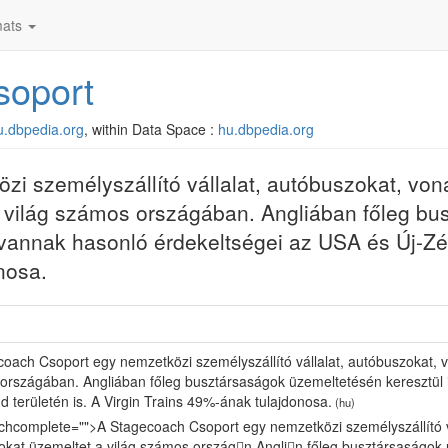
ats
soport
hu.dbpedia.org
, within Data Space :
hu.dbpedia.org
i személyszállító vállalat, autóbuszokat, von
 világ számos országában. Angliában főleg bu
 vannak hasonló érdekeltségei az USA és Új-Zé
nosa.
oach Csoport egy nemzetközi személyszállító vállalat, autóbuszokat, v
országában. Angliában főleg busztársaságok üzemeltetésén keresztül 
d területén is. A Virgin Trains 49%-ának tulajdonosa.
(hu)
tchcomplete="">A Stagecoach Csoport egy nemzetközi személyszállító 
okat üzemeltet a világ számos országn.Anglin főleg busztársaságok 