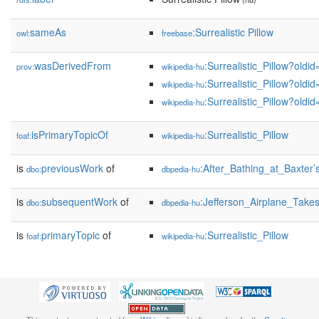
sameAs
:Surrealistic Pillow
owl:
freebase
wasDerivedFrom
:Surrealistic_Pillow?old
prov:
wikipedia-hu
:Surrealistic_Pillow?old
wikipedia-hu
:Surrealistic_Pillow?old
wikipedia-hu
isPrimaryTopicOf
:Surrealistic_Pillow
foaf:
wikipedia-hu
is
previousWork
of
:After_Bathing_at_Baxter’
dbo:
dbpedia-hu
is
subsequentWork
of
:Jefferson_Airplane_Take
dbo:
dbpedia-hu
is
primaryTopic
of
:Surrealistic_Pillow
foaf:
wikipedia-hu