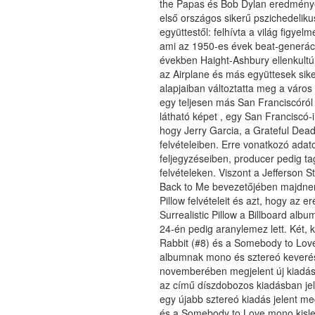
the Papas és Bob Dylan eredményeit
első országos sikerű pszichedelik
együttestől: felhívta a világ figye
ami az 1950-es évek beat-generáci
években Haight-Ashbury ellenkultú
az Airplane és más együttesek sik
alapjaiban változtatta meg a város
egy teljesen más San Franciscóról 
látható képet , egy San Franciscó-i 
hogy Jerry Garcia, a Grateful Dea
felvételeiben. Erre vonatkozó ad
feljegyzéseiben, producer pedig ta
felvételeken. Viszont a Jefferson S
Back to Me bevezetőjében majdnem
Pillow felvételeit és azt, hogy az er
Surrealistic Pillow a Billboard album
24-én pedig aranylemez lett. Két, 
Rabbit (#8) és a Somebody to Love
albumnak mono és sztereó keverés
novemberében megjelent új kiadáso
az című díszdobozos kiadásban je
egy újabb sztereó kiadás jelent meg
és a Somebody to Love mono kislem