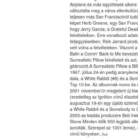
Airplane és más együttesek sikere
változtatta meg a város ellenkultú
teljesen más San Franciscóról tudós
képet Herb Greene, egy San Francisc
hogy Jerry Garcia, a Grateful Dea
felvételeiben. Erre vonatkozó ad
feljegyzéseiben, Rick Jarrard prod
vett volna a felvételeken. Viszont 
Balin a Comin' Back to Me beveze
Surrealistic Pillow felvételeit és az
gitározott.A Surrealistic Pillow a Bi
1967. július 24-én pedig aranylemez
dala, a White Rabbit (#8) és a Som
Top 10-be. Az albumnak mono és sz
2001 novembern megjelent új kia
(eredetileg az Ignition című díszd
augusztus 19-én egy újabb sztereó 
a White Rabbit és a Somebody to L
2003-as kiadás producere Bob Irwi
Stone Minden idők 500 legjobb albu
sorolták. Szerepel az 1001 lemez, 
című könyvben.
(hu)