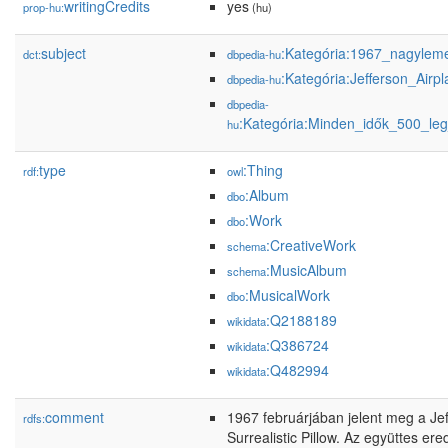
writingCredits
yes
prop-hu:
(hu)
subject
:Kategória:1967_nagylem
dct:
dbpedia-hu
:Kategória:Jefferson_Airp
dbpedia-hu
dbpedia-
:Kategória:Minden_idők_500_le
hu
type
:Thing
rdf:
owl
:Album
dbo
:Work
dbo
:CreativeWork
schema
:MusicAlbum
schema
:MusicalWork
dbo
:Q2188189
wikidata
:Q386724
wikidata
:Q482994
wikidata
comment
1967 februárjában jelent meg a Je
rdfs:
Surrealistic Pillow. Az együttes er