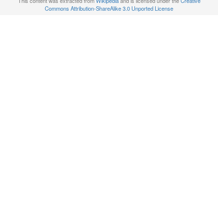
This content was extracted from
Wikipedia
and is licensed under the
Creative
Commons Attribution-ShareAlike 3.0 Unported License