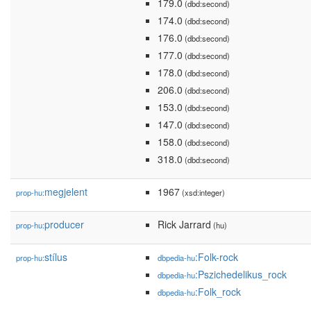
179.0
(dbd:second)
174.0
(dbd:second)
176.0
(dbd:second)
177.0
(dbd:second)
178.0
(dbd:second)
206.0
(dbd:second)
153.0
(dbd:second)
147.0
(dbd:second)
158.0
(dbd:second)
318.0
(dbd:second)
megjelent
1967
prop-hu:
(xsd:integer)
producer
Rick Jarrard
prop-hu:
(hu)
stílus
:Folk-rock
prop-hu:
dbpedia-hu
:Pszichedelikus_rock
dbpedia-hu
:Folk_rock
dbpedia-hu