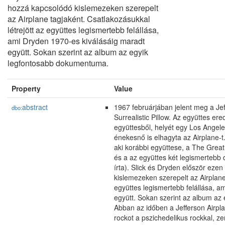
hozzá kapcsolódó kislemezeken szerepelt
az Airplane tagjaként. Csatlakozásukkal
létrejött az együttes legismertebb felállása,
ami Dryden 1970-es kiválásáig maradt
együtt. Sokan szerint az album az egyik
legfontosabb dokumentuma.
Property
Value
abstract
1967 februárjában jelent meg a Je
dbo:
Surrealistic Pillow. Az együttes er
együttesből, helyét egy Los Angel
énekesnő is elhagyta az Airplane-t
aki korábbi együttese, a The Great
és a az együttes két legismertebb d
írta). Slick és Dryden először ez
kislemezeken szerepelt az Airplane 
együttes legismertebb felállása, a
együtt. Sokan szerint az album a
Abban az időben a Jefferson Airpl
rockot a pszichedelikus rockkal, 