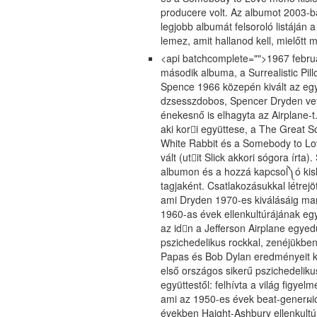
producere volt. Az albumot 2003-b
legjobb albumát felsoroló listáján 
lemez, amit hallanod kell, mielőtt
<api batchcomplete="">1967 februá
második albuma, a Surrealistic Pil
Spence 1966 közepén kivált az egy
dzsesszdobos, Spencer Dryden vet
énekesnő is elhagyta az Airplane-t
aki kori együttese, a The Great So
White Rabbit és a Somebody to Lov
vált (utit Slick akkori sógora írta
albumon és a hozzá kapcsol༽ó kis
tagjaként. Csatlakozásukkal létrejö
ami Dryden 1970-es kiválásáig mar
1960-as évek ellenkultúrájának e
az id𕆾n a Jefferson Airplane egyed
pszichedelikus rockkal, zenéjükb
Papas és Bob Dylan eredményeit köv
első országos sikerű pszichedelik
együttestől: felhívta a világ figye
ami az 1950-es évek beat-generผi
években Haight-Ashbury ellenkultúr