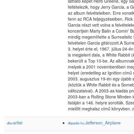
látható képet Herb Greene, egy San
feltételezik, hogy Jerry Garcia, a 
az album felvételeiben. Erre von
fenn az RCA feljegyzéseiben, Rick
Garcia részt vett volna a felvétele
koncertjein Marty Balin a Comin'
mindig megemlítette a Surrealistic P
felvételen Garcia gitározott.A Surre
3. helyet érte el, 1967. július 24-
is megjelent dala, a White Rabbit 
bekerült a Top 10-be. Az albumnak
melyek a 2001 novemberében megje
helyet (eredetileg az Ignition cím
2003. augusztus 19-én egy újabb sz
(köztük a White Rabbit és a Some
változataival). A 2003-as kiadás p
2003-ban a Rolling Stone Minden i
listáján a 146. helyre sorolták. Sz
mielőtt meghalsz című könyvben.
(
artist
:Jefferson_Airplane
dbo:
dbpedia-hu