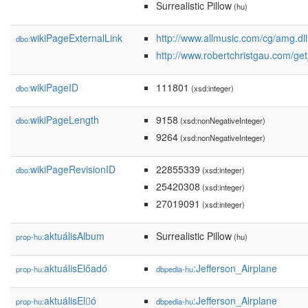
Surrealistic Pillow
(hu)
wikiPageExternalLink
http://www.allmusic.com/cg/amg.d
dbo:
http://www.robertchristgau.com/ge
wikiPageID
111801
dbo:
(xsd:integer)
wikiPageLength
9158
dbo:
(xsd:nonNegativeInteger)
9264
(xsd:nonNegativeInteger)
wikiPageRevisionID
22855339
dbo:
(xsd:integer)
25420308
(xsd:integer)
27019091
(xsd:integer)
aktuálisAlbum
Surrealistic Pillow
prop-hu:
(hu)
aktuálisElőadó
:Jefferson_Airplane
prop-hu:
dbpedia-hu
aktuálisEl𕆭ó
:Jefferson_Airplane
prop-hu:
dbpedia-hu