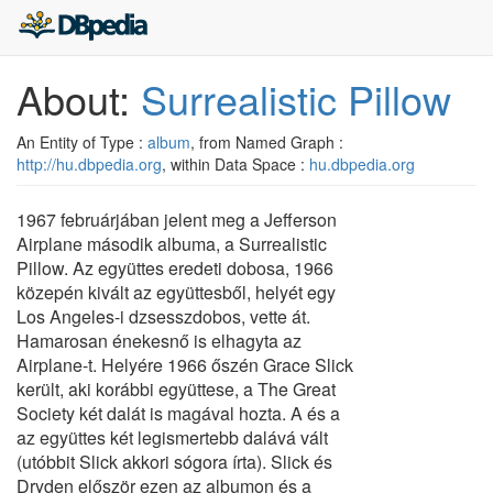
About:
Surrealistic Pillow
An Entity of Type :
album
, from Named Graph :
http://hu.dbpedia.org
, within Data Space :
hu.dbpedia.org
1967 februárjában jelent meg a Jefferson
Airplane második albuma, a Surrealistic
Pillow. Az együttes eredeti dobosa, 1966
közepén kivált az együttesből, helyét egy
Los Angeles-i dzsesszdobos, vette át.
Hamarosan énekesnő is elhagyta az
Airplane-t. Helyére 1966 őszén Grace Slick
került, aki korábbi együttese, a The Great
Society két dalát is magával hozta. A és a
az együttes két legismertebb dalává vált
(utóbbit Slick akkori sógora írta). Slick és
Dryden először ezen az albumon és a