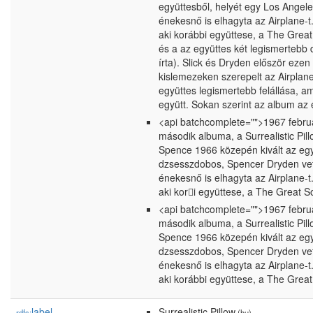
együttesből, helyét egy Los Angel
énekesnő is elhagyta az Airplane-t
aki korábbi együttese, a The Great
és a az együttes két legismertebb d
írta). Slick és Dryden először ez
kislemezeken szerepelt az Airplane 
együttes legismertebb felállása, a
együtt. Sokan szerint az album a
<api batchcomplete="">1967 februá
második albuma, a Surrealistic Pil
Spence 1966 közepén kivált az egy
dzsesszdobos, Spencer Dryden vet
énekesnő is elhagyta az Airplane-t
aki kori együttese, a The Great So
<api batchcomplete="">1967 februá
második albuma, a Surrealistic Pil
Spence 1966 közepén kivált az egy
dzsesszdobos, Spencer Dryden vet
énekesnő is elhagyta az Airplane-t
aki korábbi együttese, a The Great
label
Surrealistic Pillow
rdfs:
(hu)