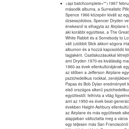
<api batchcomplete="">1967 februá
második albuma, a Surrealistic Pil
Spence 1966 közepén kivált az egy
dzsesszdobos, Spencer Dryden vet
énekesnő is elhagyta az Airplane-t
aki korábbi együttese, a The Great
White Rabbit és a Somebody to Lov
vált (utóbbit Slick akkori sógora ír
albumon és a hozzá kapcsolódó ki
tagjaként. Csatlakozásukkal létrejö
ami Dryden 1970-es kiválásáig mar
1960-as évek ellenkultúrájának e
az időben a Jefferson Airplane egy
pszichedelikus rockkal, zenéjükb
Papas és Bob Dylan eredményeit köv
első országos sikerű pszichedelik
együttestől: felhívta a világ figye
ami az 1950-es évek beat-generáci
években Haight-Ashbury ellenkultú
az Airplane és más együttesek sik
alapjaiban változtatta meg a város
egy teljesen más San Franciscóról 