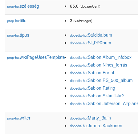
szélesség
65.0
prop-hu:
(dbd:perCent)
title
3
prop-hu:
(xsd:integer)
típus
:Stúdióalbum
prop-hu:
dbpedia-hu
:Stྭi༺lbum
dbpedia-hu
wikiPageUsesTemplate
:Sablon:Album_infobox
prop-hu:
dbpedia-hu
:Sablon:Nincs_forrás
dbpedia-hu
:Sablon:Portál
dbpedia-hu
:Sablon:RS_500_album
dbpedia-hu
:Sablon:Rating
dbpedia-hu
:Sablon:Számlista2
dbpedia-hu
:Sablon:Jefferson_Airplan
dbpedia-hu
writer
:Marty_Balin
prop-hu:
dbpedia-hu
:Jorma_Kaukonen
dbpedia-hu