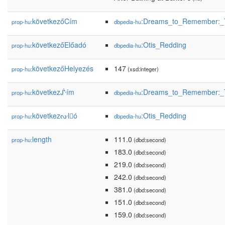
következőCím
:Dreams_to_Remember:_T
prop-hu:
dbpedia-hu
következőElőadó
:Otis_Redding
prop-hu:
dbpedia-hu
következőHelyezés
147
prop-hu:
(xsd:integer)
következᔜím
:Dreams_to_Remember:_T
prop-hu:
dbpedia-hu
következᔞl𕆭ó
:Otis_Redding
prop-hu:
dbpedia-hu
length
111.0
prop-hu:
(dbd:second)
183.0
(dbd:second)
219.0
(dbd:second)
242.0
(dbd:second)
381.0
(dbd:second)
151.0
(dbd:second)
159.0
(dbd:second)