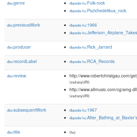
genre
:Folk-rock
dbo:
dbpedia-hu
:Pszichedelikus_rock
dbpedia-hu
previousWork
:1966
dbo:
dbpedia-hu
:Jefferson_Airplane_Take
dbpedia-hu
producer
:Rick_Jarrard
dbo:
dbpedia-hu
recordLabel
:RCA_Records
dbo:
dbpedia-hu
review
http://www.robertchristgau.com/ge
dbo:
(xsd:anyURI)
http://www.allmusic.com/cg/amg.d
(xsd:anyURI)
subsequentWork
:1967
dbo:
dbpedia-hu
:After_Bathing_at_Baxter’
dbpedia-hu
title
dbo:
(hu)