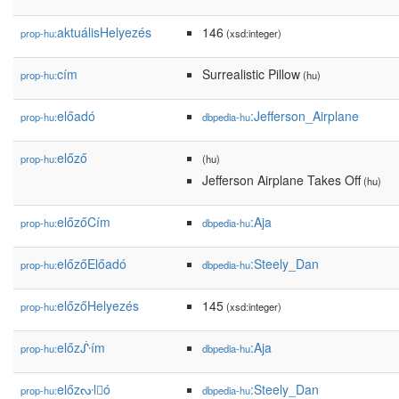
aktuálisHelyezés
146
prop-hu:
(xsd:integer)
cím
Surrealistic Pillow
prop-hu:
(hu)
előadó
:Jefferson_Airplane
prop-hu:
dbpedia-hu
előző
prop-hu:
(hu)
Jefferson Airplane Takes Off
(hu)
előzőCím
:Aja
prop-hu:
dbpedia-hu
előzőElőadó
:Steely_Dan
prop-hu:
dbpedia-hu
előzőHelyezés
145
prop-hu:
(xsd:integer)
előzᔜím
:Aja
prop-hu:
dbpedia-hu
előzᔞl𕆭ó
:Steely_Dan
prop-hu:
dbpedia-hu