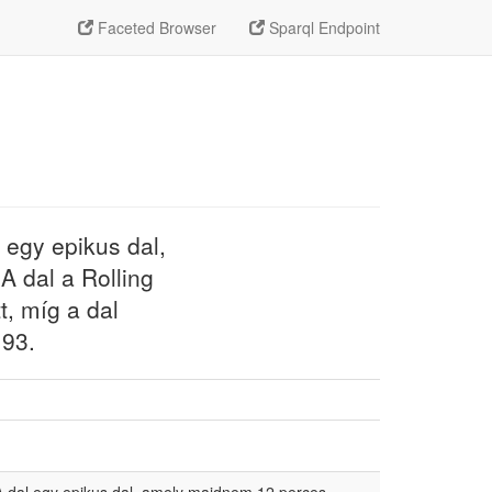
üttes leghosszabb dalai közé tartozik. A dal a Rolling Stone Magazin
Faceted Browser
Sparql Endpoint
árszólója listáján a 93." />
 egy epikus dal,
A dal a Rolling
t, míg a dal
 93.