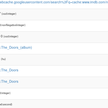
/webcache.googleusercontent.com/search%3Fq=cache:www.imdb.c
7
(xsd:integer)
d:nonNegativeInteger)
10
(xsd:integer)
:The_Doors_(album)
u
d
(hu)
:The_Doors
u
:The_Doors
u
:integer)
d:second)