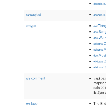
dbpedia-h
subject
dct:
dbpedia-h
type
:Thin
rdf:
owl
:Son
dbo
:Wor
dbo
:C
schema
:
schema
:Mus
dbo
:
wikidata
:
wikidata
comment
<api ba
rdfs:
majdnem 
dala 201
listáján 
label
The End
rdfs: