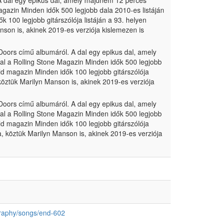
 dal egy epikus dal, amely majdnem 12 perces
agazin Minden idők 500 legjobb dala 2010-es listáján
k 100 legjobb gitárszólója listáján a 93. helyen
nson is, akinek 2019-es verziója kislemezen is
oors című albumáról. A dal egy epikus dal, amely
al a Rolling Stone Magazin Minden idők 500 legjobb
rld magazin Minden idők 100 legjobb gitárszólója
 köztük Marilyn Manson is, akinek 2019-es verziója
oors című albumáról. A dal egy epikus dal, amely
al a Rolling Stone Magazin Minden idők 500 legjobb
rld magazin Minden idők 100 legjobb gitárszólója
a, köztük Marilyn Manson is, akinek 2019-es verziója
graphy/songs/end-602