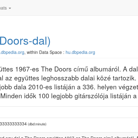
áról. A dal egy epikus dal, amely majdnem 12 perces hosszával az egy
ats
g a dal gitárszólója a Guitar World magazin Minden idők 100 legjobb git
Doors-dal)
u.dbpedia.org
, within Data Space :
hu.dbpedia.org
ttes 1967-es The Doors című albumáról. A dal
az együttes leghosszabb dalai közé tartozik. 
bb dala 2010-es listáján a 336. helyen végzet
Minden idők 100 legjobb gitárszólója listáján a
333333333334
(dbd:minute)