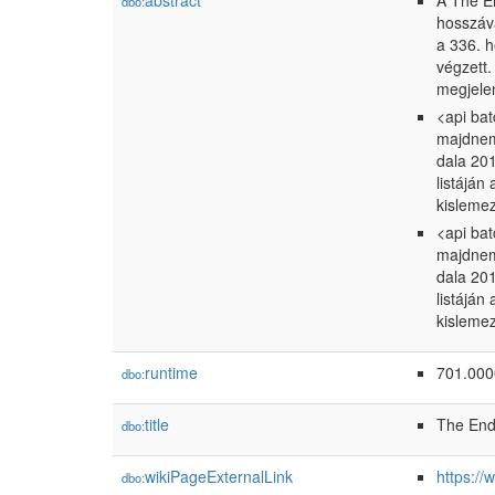
abstract
A The E
dbo:
hosszáva
a 336. h
végzett.
megjelen
<api ba
majdnem 
dala 201
listáján
kislemez
<api ba
majdnem 
dala 201
listáján
kislemez
runtime
701.00
dbo:
title
The En
dbo:
wikiPageExternalLink
https:/
dbo: