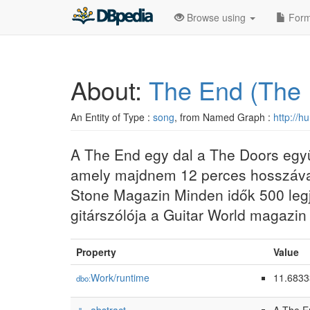
A The End egy dal a The Doors együttes 1967-es The Doors című album
Browse using
Form
Minden idők 500 legjobb dala 2010-es listáján a 336. helyen végzett, mí
About:
The End (The 
An Entity of Type :
song
, from Named Graph :
http://h
A The End egy dal a The Doors együ
amely majdnem 12 perces hosszával 
Stone Magazin Minden idők 500 legjo
gitárszólója a Guitar World magazin 
Property
Value
Work/runtime
11.683
dbo: