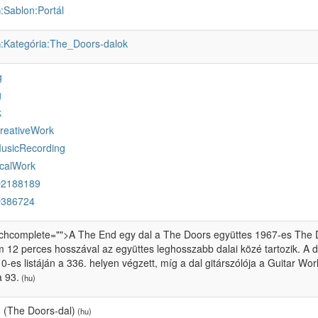
:Sablon:Portál
u
:Kategória:The_Doors-dalok
u
g
g
k
reativeWork
MusicRecording
icalWork
Q2188189
Q386724
tchcomplete="">A The End egy dal a The Doors együttes 1967-es The D
12 perces hosszával az együttes leghosszabb dalai közé tartozik. A d
0-es listáján a 336. helyen végzett, míg a dal gitárszólója a Guitar Wo
a 93.
(hu)
 (The Doors-dal)
(hu)