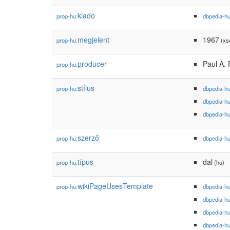
kiadó
prop-hu:
dbpedia-h
megjelent
1967
prop-hu:
(xsd
producer
Paul A. 
prop-hu:
stílus
prop-hu:
dbpedia-h
dbpedia-h
dbpedia-h
szerző
prop-hu:
dbpedia-h
típus
dal
prop-hu:
(hu)
wikiPageUsesTemplate
prop-hu:
dbpedia-h
dbpedia-h
dbpedia-h
dbpedia-h