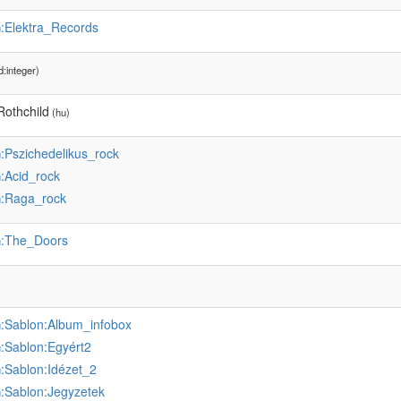
:Elektra_Records
u
:integer)
Rothchild
(hu)
:Pszichedelikus_rock
u
:Acid_rock
u
:Raga_rock
u
:The_Doors
u
:Sablon:Album_infobox
u
:Sablon:Egyért2
u
:Sablon:Idézet_2
u
:Sablon:Jegyzetek
u