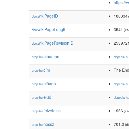
https:/
wikiPageID
180334
dbo:
wikiPageLength
3541
dbo:
(xs
wikiPageRevisionID
253972
dbo:
albumon
prop-hu:
dbpedia-h
cím
The En
prop-hu:
előadó
prop-hu:
dbpedia-h
el𕆭ó
prop-hu:
dbpedia-h
felvételek
1966
prop-hu:
(xsd
hossz
701.0
prop-hu:
(db