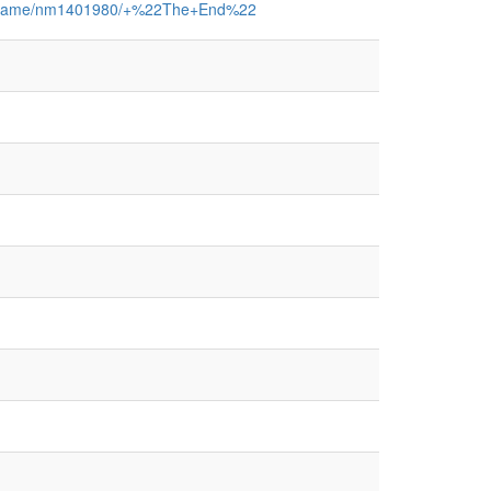
om/name/nm1401980/+%22The+End%22