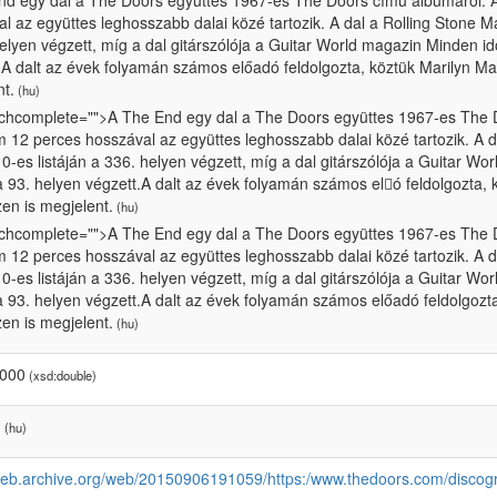
nd egy dal a The Doors együttes 1967-es The Doors című albumáról. A
l az együttes leghosszabb dalai közé tartozik. A dal a Rolling Stone M
elyen végzett, míg a dal gitárszólója a Guitar World magazin Minden idő
 A dalt az évek folyamán számos előadó feldolgozta, köztük Marilyn Ma
t.
(hu)
tchcomplete="">A The End egy dal a The Doors együttes 1967-es The D
12 perces hosszával az együttes leghosszabb dalai közé tartozik. A d
0-es listáján a 336. helyen végzett, míg a dal gitárszólója a Guitar Wo
 a 93. helyen végzett.A dalt az évek folyamán számos el𕆭ó feldolgozta,
en is megjelent.
(hu)
tchcomplete="">A The End egy dal a The Doors együttes 1967-es The D
12 perces hosszával az együttes leghosszabb dalai közé tartozik. A d
0-es listáján a 336. helyen végzett, míg a dal gitárszólója a Guitar Wo
 a 93. helyen végzett.A dalt az évek folyamán számos előadó feldolgozt
en is megjelent.
(hu)
0000
(xsd:double)
d
(hu)
/web.archive.org/web/20150906191059/https:/www.thedoors.com/disco