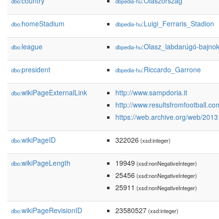
country
:Olaszország
dbo:
dbpedia-hu
homeStadium
:Luigi_Ferraris_Stadion
dbo:
dbpedia-hu
league
:Olasz_labdarúgó-bajnok
dbo:
dbpedia-hu
president
:Riccardo_Garrone
dbo:
dbpedia-hu
wikiPageExternalLink
http://www.sampdoria.it
dbo:
http://www.resultsfromfootball.c
https://web.archive.org/web/201
wikiPageID
322026
dbo:
(xsd:integer)
wikiPageLength
19949
dbo:
(xsd:nonNegativeInteger)
25456
(xsd:nonNegativeInteger)
25911
(xsd:nonNegativeInteger)
wikiPageRevisionID
23580527
dbo:
(xsd:integer)