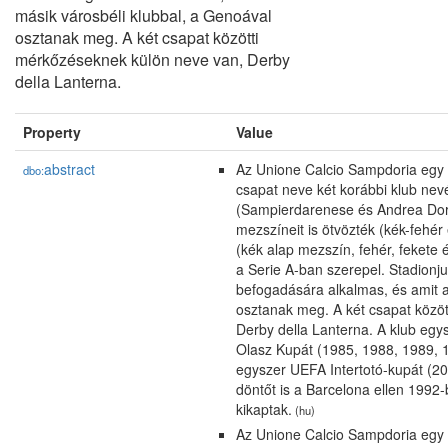
másik városbéli klubbal, a Genoával
osztanak meg. A két csapat közötti
mérkőzéseknek külön neve van, Derby
della Lanterna.
Property
Value
abstract
Az Unione Calcio Sampdoria egy 
dbo:
csapat neve két korábbi klub nev
(Sampierdarenese és Andrea Doria
mezszíneit is ötvözték (kék-fehér
(kék alap mezszín, fehér, fekete é
a Serie A-ban szerepel. Stadionju
befogadására alkalmas, és amit a
osztanak meg. A két csapat közö
Derby della Lanterna. A klub egy
Olasz Kupát (1985, 1988, 1989, 
egyszer UEFA Intertotó-kupát (20
döntőt is a Barcelona ellen 1992
kikaptak.
(hu)
Az Unione Calcio Sampdoria egy 