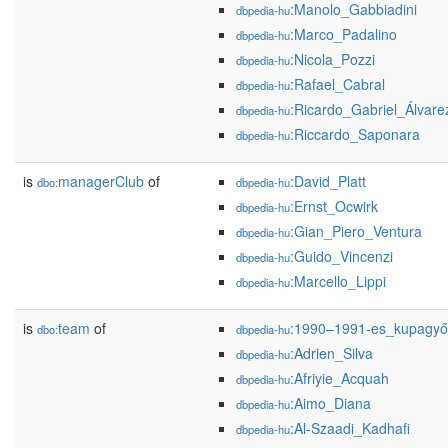
:Manolo_Gabbiadini
dbpedia-hu
:Marco_Padalino
dbpedia-hu
:Nicola_Pozzi
dbpedia-hu
:Rafael_Cabral
dbpedia-hu
:Ricardo_Gabriel_Álvare
dbpedia-hu
:Riccardo_Saponara
dbpedia-hu
is
managerClub
of
:David_Platt
dbo:
dbpedia-hu
:Ernst_Ocwirk
dbpedia-hu
:Gian_Piero_Ventura
dbpedia-hu
:Guido_Vincenzi
dbpedia-hu
:Marcello_Lippi
dbpedia-hu
is
team
of
:1990–1991-es_kupagyő
dbo:
dbpedia-hu
:Adrien_Silva
dbpedia-hu
:Afriyie_Acquah
dbpedia-hu
:Aimo_Diana
dbpedia-hu
:Al-Szaadi_Kadhafi
dbpedia-hu