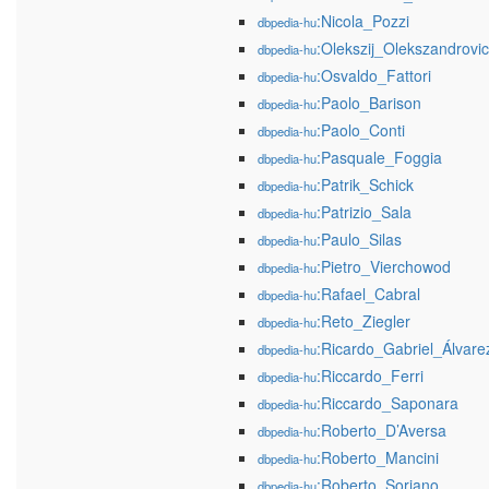
:Nicola_Pozzi
dbpedia-hu
:Olekszij_Olekszandrovi
dbpedia-hu
:Osvaldo_Fattori
dbpedia-hu
:Paolo_Barison
dbpedia-hu
:Paolo_Conti
dbpedia-hu
:Pasquale_Foggia
dbpedia-hu
:Patrik_Schick
dbpedia-hu
:Patrizio_Sala
dbpedia-hu
:Paulo_Silas
dbpedia-hu
:Pietro_Vierchowod
dbpedia-hu
:Rafael_Cabral
dbpedia-hu
:Reto_Ziegler
dbpedia-hu
:Ricardo_Gabriel_Álvare
dbpedia-hu
:Riccardo_Ferri
dbpedia-hu
:Riccardo_Saponara
dbpedia-hu
:Roberto_D’Aversa
dbpedia-hu
:Roberto_Mancini
dbpedia-hu
:Roberto_Soriano
dbpedia-hu