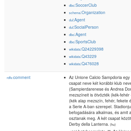
:SoccerClub
dbo
:Organization
schema
:Agent
dul
:SocialPerson
dul
:Agent
dbo
:SportsClub
dbo
:Q24229398
wikidata
:Q43229
wikidata
:Q476028
wikidata
comment
Az Unione Calcio Sampdoria egy 
rdfs:
csapat neve két korábbi klub nev
(Sampierdarenese és Andrea Doria
mezszíneit is ötvözték (kék-fehér
(kék alap mezszín, fehér, fekete é
a Serie A-ban szerepel. Stadionju
befogadására alkalmas, és amit a
osztanak meg. A két csapat közö
Derby della Lanterna.
(hu)