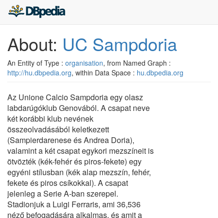
About:
UC Sampdoria
An Entity of Type :
organisation
, from Named Graph :
http://hu.dbpedia.org
, within Data Space :
hu.dbpedia.org
Az Unione Calcio Sampdoria egy olasz
labdarúgóklub Genovából. A csapat neve
két korábbi klub nevének
összeolvadásából keletkezett
(Sampierdarenese és Andrea Doria),
valamint a két csapat egykori mezszíneit is
ötvözték (kék-fehér és piros-fekete) egy
egyéni stílusban (kék alap mezszín, fehér,
fekete és piros csíkokkal). A csapat
jelenleg a Serie A-ban szerepel.
Stadionjuk a Luigi Ferraris, ami 36,536
néző befogadására alkalmas, és amit a