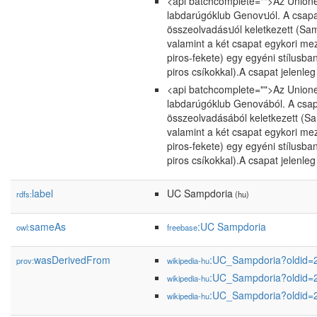
<api batchcomplete="">Az Unione
labdarúgóklub Genovปól. A csapa
összeolvadásปól keletkezett (Sa
valamint a két csapat egykori mez
piros-fekete) egy egyéni stílusba
piros csíkokkal).A csapat jelenle
<api batchcomplete="">Az Unione
labdarúgóklub Genovából. A csap
összeolvadásából keletkezett (S
valamint a két csapat egykori mez
piros-fekete) egy egyéni stílusba
piros csíkokkal).A csapat jelenle
label
UC Sampdoria
rdfs:
(hu)
sameAs
:UC Sampdoria
owl:
freebase
wasDerivedFrom
:UC_Sampdoria?oldid
prov:
wikipedia-hu
:UC_Sampdoria?oldid
wikipedia-hu
:UC_Sampdoria?oldid
wikipedia-hu