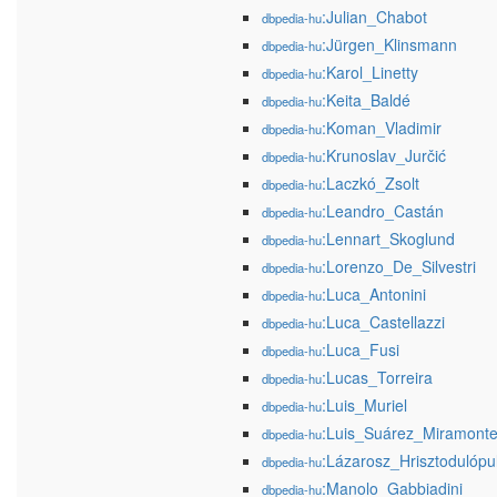
:Julian_Chabot
dbpedia-hu
:Jürgen_Klinsmann
dbpedia-hu
:Karol_Linetty
dbpedia-hu
:Keita_Baldé
dbpedia-hu
:Koman_Vladimir
dbpedia-hu
:Krunoslav_Jurčić
dbpedia-hu
:Laczkó_Zsolt
dbpedia-hu
:Leandro_Castán
dbpedia-hu
:Lennart_Skoglund
dbpedia-hu
:Lorenzo_De_Silvestri
dbpedia-hu
:Luca_Antonini
dbpedia-hu
:Luca_Castellazzi
dbpedia-hu
:Luca_Fusi
dbpedia-hu
:Lucas_Torreira
dbpedia-hu
:Luis_Muriel
dbpedia-hu
:Luis_Suárez_Miramont
dbpedia-hu
:Lázarosz_Hrisztodulópu
dbpedia-hu
:Manolo_Gabbiadini
dbpedia-hu