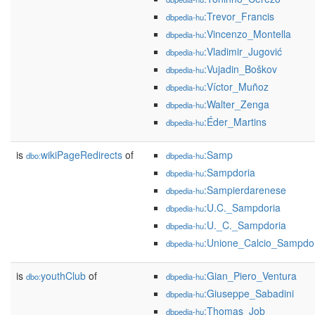
:Trevor_Francis
dbpedia-hu
:Vincenzo_Montella
dbpedia-hu
:Vladimir_Jugović
dbpedia-hu
:Vujadin_Boškov
dbpedia-hu
:Víctor_Muñoz
dbpedia-hu
:Walter_Zenga
dbpedia-hu
:Éder_Martins
dbpedia-hu
is
wikiPageRedirects
of
:Samp
dbo:
dbpedia-hu
:Sampdoria
dbpedia-hu
:Sampierdarenese
dbpedia-hu
:U.C._Sampdoria
dbpedia-hu
:U._C._Sampdoria
dbpedia-hu
:Unione_Calcio_Sampdo
dbpedia-hu
is
youthClub
of
:Gian_Piero_Ventura
dbo:
dbpedia-hu
:Giuseppe_Sabadini
dbpedia-hu
:Thomas_Job
dbpedia-hu