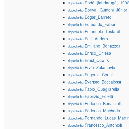
:Dodô_(labdarúgó,_1992
dbpedia-hu
:Dorival_Guidoni_Júnior
dbpedia-hu
:Edgar_Barreto
dbpedia-hu
:Edmondo_Fabbri
dbpedia-hu
:Emanuele_Testardi
dbpedia-hu
:Emil_Audero
dbpedia-hu
:Emiliano_Bonazzoli
dbpedia-hu
:Enrico_Chiesa
dbpedia-hu
:Ernst_Ocwirk
dbpedia-hu
:Ervin_Zukanović
dbpedia-hu
:Eugenio_Corini
dbpedia-hu
:Evaristo_Beccalossi
dbpedia-hu
:Fabio_Quagliarella
dbpedia-hu
:Fabrizio_Poletti
dbpedia-hu
:Federico_Bonazzoli
dbpedia-hu
:Federico_Macheda
dbpedia-hu
:Fernando_Lucas_Marti
dbpedia-hu
:Francesco_Antonioli
dbpedia-hu