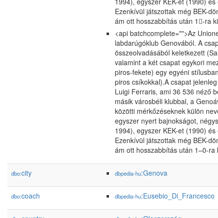
1994), egyszer KEK-et (1990) és 
Ezenkívül játszottak még BEK-dön
ám ott hosszabbítás után 1𠄰-ra k
<api batchcomplete="">Az Unione
labdarúgóklub Genovából. A csap
összeolvadásából keletkezett (S
valamint a két csapat egykori mez
piros-fekete) egy egyéni stílusba
piros csíkokkal).A csapat jelenle
Luigi Ferraris, ami 36 536 néző 
másik városbéli klubbal, a Genoá
közötti mérkőzéseknek külön neve
egyszer nyert bajnokságot, négy
1994), egyszer KEK-et (1990) és 
Ezenkívül játszottak még BEK-dön
ám ott hosszabbítás után 1–0-ra 
city
:Genova
dbo:
dbpedia-hu
coach
:Eusebio_Di_Francesco
dbo:
dbpedia-hu