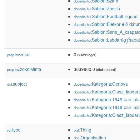
:Sablon:Szám
dbpedia-hu
:Sablon:Zászló
dbpedia-hu
:Sablon:Football_squad_
dbpedia-hu
:Sablon:Életkor-élő-dát
dbpedia-hu
:Sablon:Serie_A_csapat
dbpedia-hu
:Sablon:Labdarúg༼sapat
dbpedia-hu
zokni
0
prop-hu:
(xsd:integer)
zokniMinta
3639600.0
prop-hu:
(dbd:second)
subject
:Kategória:Genova
dct:
dbpedia-hu
:Kategória:Olasz_labda
dbpedia-hu
:Kategória:1946-ban_ala
dbpedia-hu
:Kategória:1946-ban_ala
dbpedia-hu
:Kategória:Olasz_labda
dbpedia-hu
type
:Thing
rdf:
owl
:Organisation
dbo