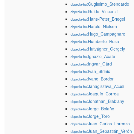
:Guglielmo_Stendardo
dbpedia-hu
:Guido_Vincenzi
dbpedia-hu
:Hans-Peter_Briegel
dbpedia-hu
:Harald_Nielsen
dbpedia-hu
:Hugo_Campagnaro
dbpedia-hu
:Humberto_Rosa
dbpedia-hu
:Hutvágner_Gergely
dbpedia-hu
:Ignazio_Abate
dbpedia-hu
:Ingvar_Gärd
dbpedia-hu
:Ivan_Strinić
dbpedia-hu
:Ivano_Bordon
dbpedia-hu
:Janagiszava_Acusi
dbpedia-hu
:Joaquín_Correa
dbpedia-hu
:Jonathan_Biabiany
dbpedia-hu
:Jorge_Bolaño
dbpedia-hu
:Jorge_Toro
dbpedia-hu
:Juan_Carlos_Lorenzo
dbpedia-hu
:Juan_Sebastián_Verón
dbpedia-hu