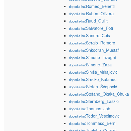
:Romeo_Benetti
dbpedia-hu
:Rubén_Olivera
dbpedia-hu
:Ruud_Gullit
dbpedia-hu
:Salvatore_Foti
dbpedia-hu
:Sandro_Cois
dbpedia-hu
:Sergio_Romero
dbpedia-hu
:Shkodran_Mustafi
dbpedia-hu
:Simone_Inzaghi
dbpedia-hu
:Simone_Zaza
dbpedia-hu
:Siniša_Mihajlović
dbpedia-hu
:Srečko_Katanec
dbpedia-hu
:Stefan_Šćepović
dbpedia-hu
:Stefano_Okaka_Chuka
dbpedia-hu
:Sternberg_László
dbpedia-hu
:Thomas_Job
dbpedia-hu
:Todor_Veselinović
dbpedia-hu
:Tommaso_Berni
dbpedia-hu
:Toninho_Cerezo
dbpedia-hu