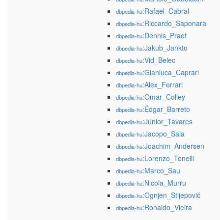
:Rafael_Cabral
dbpedia-hu
:Riccardo_Saponara
dbpedia-hu
:Dennis_Praet
dbpedia-hu
:Jakub_Jankto
dbpedia-hu
:Vid_Belec
dbpedia-hu
:Gianluca_Caprari
dbpedia-hu
:Alex_Ferrari
dbpedia-hu
:Omar_Colley
dbpedia-hu
:Édgar_Barreto
dbpedia-hu
:Júnior_Tavares
dbpedia-hu
:Jacopo_Sala
dbpedia-hu
:Joachim_Andersen
dbpedia-hu
:Lorenzo_Tonelli
dbpedia-hu
:Marco_Sau
dbpedia-hu
:Nicola_Murru
dbpedia-hu
:Ognjen_Stijepović
dbpedia-hu
:Ronaldo_Vieira
dbpedia-hu