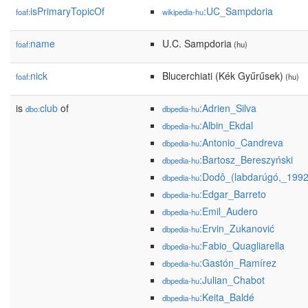
isPrimaryTopicOf
:UC_Sampdoria
foaf:
wikipedia-hu
name
U.C. Sampdoria
foaf:
(hu)
nick
Blucerchiati (Kék Gyűrűsek)
foaf:
(hu)
is
club
of
:Adrien_Silva
dbo:
dbpedia-hu
:Albin_Ekdal
dbpedia-hu
:Antonio_Candreva
dbpedia-hu
:Bartosz_Bereszyński
dbpedia-hu
:Dodô_(labdarúgó,_1992
dbpedia-hu
:Edgar_Barreto
dbpedia-hu
:Emil_Audero
dbpedia-hu
:Ervin_Zukanović
dbpedia-hu
:Fabio_Quagliarella
dbpedia-hu
:Gastón_Ramírez
dbpedia-hu
:Julian_Chabot
dbpedia-hu
:Keita_Baldé
dbpedia-hu