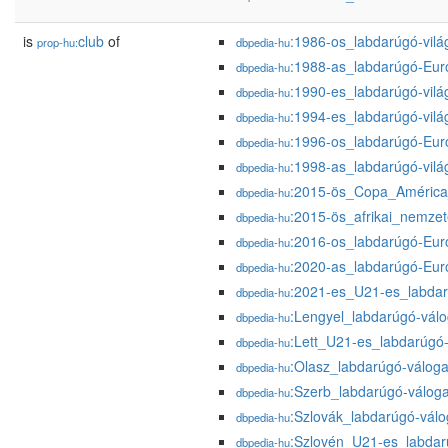
is
club
of
:1986-os_labdarúgó-vilá
prop-hu:
dbpedia-hu
:1988-as_labdarúgó-Eur
dbpedia-hu
:1990-es_labdarúgó-vilá
dbpedia-hu
:1994-es_labdarúgó-vilá
dbpedia-hu
:1996-os_labdarúgó-Eur
dbpedia-hu
:1998-as_labdarúgó-vilá
dbpedia-hu
:2015-ös_Copa_América
dbpedia-hu
:2015-ös_afrikai_nemzet
dbpedia-hu
:2016-os_labdarúgó-Eur
dbpedia-hu
:2020-as_labdarúgó-Eur
dbpedia-hu
:2021-es_U21-es_labdar
dbpedia-hu
:Lengyel_labdarúgó-válo
dbpedia-hu
:Lett_U21-es_labdarúgó-
dbpedia-hu
:Olasz_labdarúgó-váloga
dbpedia-hu
:Szerb_labdarúgó-váloga
dbpedia-hu
:Szlovák_labdarúgó-válo
dbpedia-hu
:Szlovén_U21-es_labdarú
dbpedia-hu