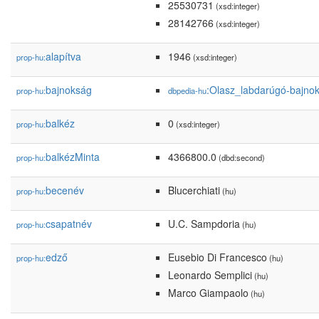
25530731
(xsd:integer)
28142766
(xsd:integer)
alapítva
1946
prop-hu:
(xsd:integer)
bajnokság
:Olasz_labdarúgó-bajnok
prop-hu:
dbpedia-hu
balkéz
0
prop-hu:
(xsd:integer)
balkézMinta
4366800.0
prop-hu:
(dbd:second)
becenév
Blucerchiati
prop-hu:
(hu)
csapatnév
U.C. Sampdoria
prop-hu:
(hu)
edző
Eusebio Di Francesco
prop-hu:
(hu)
Leonardo Semplici
(hu)
Marco Giampaolo
(hu)