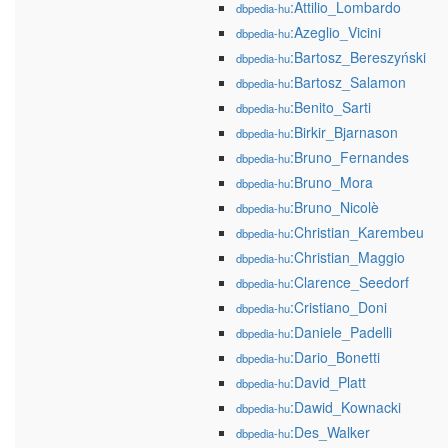
:Attilio_Lombardo
dbpedia-hu
:Azeglio_Vicini
dbpedia-hu
:Bartosz_Bereszyński
dbpedia-hu
:Bartosz_Salamon
dbpedia-hu
:Benito_Sarti
dbpedia-hu
:Birkir_Bjarnason
dbpedia-hu
:Bruno_Fernandes
dbpedia-hu
:Bruno_Mora
dbpedia-hu
:Bruno_Nicolè
dbpedia-hu
:Christian_Karembeu
dbpedia-hu
:Christian_Maggio
dbpedia-hu
:Clarence_Seedorf
dbpedia-hu
:Cristiano_Doni
dbpedia-hu
:Daniele_Padelli
dbpedia-hu
:Dario_Bonetti
dbpedia-hu
:David_Platt
dbpedia-hu
:Dawid_Kownacki
dbpedia-hu
:Des_Walker
dbpedia-hu