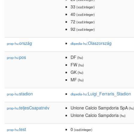
33
(xsd:integer)
40
(xsd:integer)
72
(xsd:integer)
92
(xsd:integer)
ország
:Olaszország
prop-hu:
dbpedia-hu
pos
DF
prop-hu:
(hu)
FW
(hu)
GK
(hu)
MF
(hu)
stadion
:Luigi_Ferraris_Stadion
prop-hu:
dbpedia-hu
teljesCsapatnév
Unione Calcio Sampdoria SpA
prop-hu:
(hu
Unione Calcio Sampdoria
(hu)
test
0
prop-hu:
(xsd:integer)