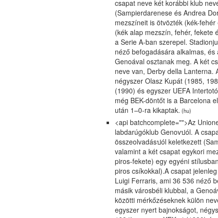
csapat neve két korábbi klub nev
(Sampierdarenese és Andrea Doria
mezszíneit is ötvözték (kék-fehér
(kék alap mezszín, fehér, fekete é
a Serie A-ban szerepel. Stadionju
néző befogadására alkalmas, és a
Genoával osztanak meg. A két cs
neve van, Derby della Lanterna. 
négyszer Olasz Kupát (1985, 198
(1990) és egyszer UEFA Intertotó
még BEK-döntőt is a Barcelona e
után 1–0-ra kikaptak.
(hu)
<api batchcomplete="">Az Unione
labdarúgóklub Genovปól. A csapa
összeolvadásปól keletkezett (Sa
valamint a két csapat egykori mez
piros-fekete) egy egyéni stílusba
piros csíkokkal).A csapat jelenle
Luigi Ferraris, ami 36 536 néző 
másik városbéli klubbal, a Genoá
közötti mérkőzéseknek külön neve
egyszer nyert bajnokságot, négy