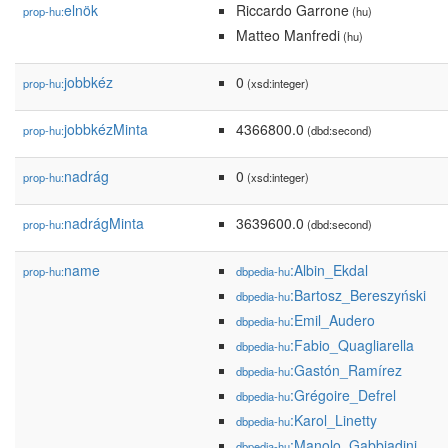
elnök
Riccardo Garrone
prop-hu:
(hu)
Matteo Manfredi
(hu)
jobbkéz
0
prop-hu:
(xsd:integer)
jobbkézMinta
4366800.0
prop-hu:
(dbd:second)
nadrág
0
prop-hu:
(xsd:integer)
nadrágMinta
3639600.0
prop-hu:
(dbd:second)
name
:Albin_Ekdal
prop-hu:
dbpedia-hu
:Bartosz_Bereszyński
dbpedia-hu
:Emil_Audero
dbpedia-hu
:Fabio_Quagliarella
dbpedia-hu
:Gastón_Ramírez
dbpedia-hu
:Grégoire_Defrel
dbpedia-hu
:Karol_Linetty
dbpedia-hu
:Manolo_Gabbiadini
dbpedia-hu