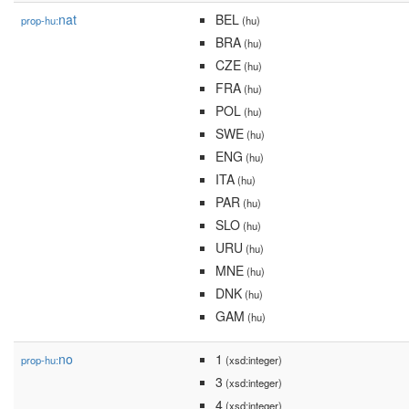
nat
BEL
prop-hu:
(hu)
BRA
(hu)
CZE
(hu)
FRA
(hu)
POL
(hu)
SWE
(hu)
ENG
(hu)
ITA
(hu)
PAR
(hu)
SLO
(hu)
URU
(hu)
MNE
(hu)
DNK
(hu)
GAM
(hu)
no
1
prop-hu:
(xsd:integer)
3
(xsd:integer)
4
(xsd:integer)