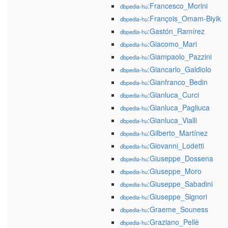
:Francesco_Morini
dbpedia-hu
:François_Omam-Biyik
dbpedia-hu
:Gastón_Ramírez
dbpedia-hu
:Giacomo_Mari
dbpedia-hu
:Giampaolo_Pazzini
dbpedia-hu
:Giancarlo_Galdiolo
dbpedia-hu
:Gianfranco_Bedin
dbpedia-hu
:Gianluca_Curci
dbpedia-hu
:Gianluca_Pagliuca
dbpedia-hu
:Gianluca_Vialli
dbpedia-hu
:Gilberto_Martínez
dbpedia-hu
:Giovanni_Lodetti
dbpedia-hu
:Giuseppe_Dossena
dbpedia-hu
:Giuseppe_Moro
dbpedia-hu
:Giuseppe_Sabadini
dbpedia-hu
:Giuseppe_Signori
dbpedia-hu
:Graeme_Souness
dbpedia-hu
:Graziano_Pellè
dbpedia-hu