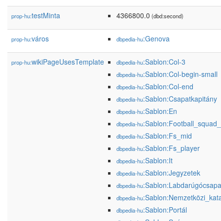
testMinta
4366800.0
prop-hu:
(dbd:second)
város
:Genova
prop-hu:
dbpedia-hu
wikiPageUsesTemplate
:Sablon:Col-3
prop-hu:
dbpedia-hu
:Sablon:Col-begin-small
dbpedia-hu
:Sablon:Col-end
dbpedia-hu
:Sablon:Csapatkapitány
dbpedia-hu
:Sablon:En
dbpedia-hu
:Sablon:Football_squad
dbpedia-hu
:Sablon:Fs_mid
dbpedia-hu
:Sablon:Fs_player
dbpedia-hu
:Sablon:It
dbpedia-hu
:Sablon:Jegyzetek
dbpedia-hu
:Sablon:Labdarúgócsapa
dbpedia-hu
:Sablon:Nemzetközi_kat
dbpedia-hu
:Sablon:Portál
dbpedia-hu