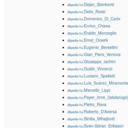
:Dejan_Stanković
dbpedia-hu
:Delio_Rossi
dbpedia-hu
:Domenico_Di_Carlo
dbpedia-hu
:Enrico_Chiesa
dbpedia-hu
:Eraldo_Monzeglio
dbpedia-hu
:Ernst_Ocwirk
dbpedia-hu
:Eugenio_Bersellini
dbpedia-hu
:Gian_Piero_Ventura
dbpedia-hu
:Giuseppe_Iachini
dbpedia-hu
:Guido_Vincenzi
dbpedia-hu
:Luciano_Spalletti
dbpedia-hu
:Luis_Suárez_Miramont
dbpedia-hu
:Marcello_Lippi
dbpedia-hu
:Payer_Imre_(labdarúgó
dbpedia-hu
:Pietro_Rava
dbpedia-hu
:Roberto_D’Aversa
dbpedia-hu
:Siniša_Mihajlović
dbpedia-hu
:Sven-Göran_Eriksson
dbpedia-hu