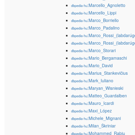
:Marcello_Agnoletto
dbpedia-hu
:Marcello_Lippi
dbpedia-hu
:Marco_Borriello
dbpedia-hu
:Marco_Padalino
dbpedia-hu
:Marco_Rossi_(labdarúg
dbpedia-hu
:Marco_Rossi_(labdarúg
dbpedia-hu
:Marco_Storari
dbpedia-hu
:Mario_Bergamaschi
dbpedia-hu
:Mario_David
dbpedia-hu
:Marius_Stankevičius
dbpedia-hu
:Mark_Iuliano
dbpedia-hu
:Maryan_Wisnieski
dbpedia-hu
:Matteo_Guardalben
dbpedia-hu
:Mauro_Icardi
dbpedia-hu
:Maxi_López
dbpedia-hu
:Michele_Mignani
dbpedia-hu
:Milan_Škriniar
dbpedia-hu
:Mohammed_Rabiu
dbpedia-hu