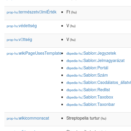
természetvlmiÉrték
Ft
prop-hu:
(hu)
védettség
V
prop-hu:
(hu)
vttség
V
prop-hu:
(hu)
wikiPageUsesTemplate
:Sablon:Jegyzetek
prop-hu:
dbpedia-hu
:Sablon:Jelmagyarázat
dbpedia-hu
:Sablon:Portál
dbpedia-hu
:Sablon:Szám
dbpedia-hu
:Sablon:Csodálatos_állatvi
dbpedia-hu
:Sablon:Redlist
dbpedia-hu
:Sablon:Taxobox
dbpedia-hu
:Sablon:Taxonbar
dbpedia-hu
wikicommonscat
Streptopelia turtur
prop-hu:
(hu)