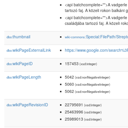
<api batchcomplete="">A vadgerle 
tartozó faj. A közeli rokon balkáni
<api batchcomplete="">A vadgerle 
családjába tartozó faj. A közeli ro
thumbnail
:Special:FilePath/Strep
dbo:
wiki-commons
wikiPageExternalLink
https://www.google.com/searc
dbo:
wikiPageID
157453
dbo:
(xsd:integer)
wikiPageLength
5042
dbo:
(xsd:nonNegativeInteger)
5060
(xsd:nonNegativeInteger)
5062
(xsd:nonNegativeInteger)
wikiPageRevisionID
22795691
dbo:
(xsd:integer)
25463996
(xsd:integer)
25989013
(xsd:integer)