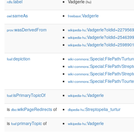
label
Vadgerle
rdfs:
(hu)
sameAs
:Vadgerle
owl:
freebase
wasDerivedFrom
:Vadgerle?oldid=227956
prov:
wikipedia-hu
:Vadgerle?oldid=254639
wikipedia-hu
:Vadgerle?oldid=259890
wikipedia-hu
depiction
:Special:FilePath/Turtu
foaf:
wiki-commons
:Special:FilePath/Strep
wiki-commons
:Special:FilePath/Strept
wiki-commons
:Special:FilePath/Tour
wiki-commons
isPrimaryTopicOf
:Vadgerle
foaf:
wikipedia-hu
is
wikiPageRedirects
of
:Streptopelia_turtur
dbo:
dbpedia-hu
is
primaryTopic
of
:Vadgerle
foaf:
wikipedia-hu