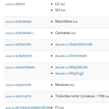
status
LC
prop-hu:
(hu)
VU
(hu)
subclassis
Neornithes
prop-hu:
(hu)
subclassis+_
Carinatae
prop-hu:
(hu)
subfamilia
:Galambformák
prop-hu:
dbpedia-hu
subphylum
:Gerincesek
prop-hu:
dbpedia-hu
superclassis
:Négylábúak
prop-hu:
dbpedia-hu
:Négylปྪk
dbpedia-hu
superordo
Neoaves
prop-hu:
(hu)
synonyms
*Columba turtur Linnaeus, 1758
prop-hu:
(hu
természetvédelmiÉrték
Ft
prop-hu:
(hu)