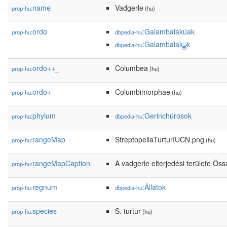
name
Vadgerle
prop-hu:
(hu)
ordo
:Galambalakúak
prop-hu:
dbpedia-hu
:Galambalakྪk
dbpedia-hu
ordo++_
Columbea
prop-hu:
(hu)
ordo+_
Columbimorphae
prop-hu:
(hu)
phylum
:Gerinchúrosok
prop-hu:
dbpedia-hu
rangeMap
StreptopeliaTurturIUCN.png
prop-hu:
(hu)
rangeMapCaption
A vadgerle elterjedési területe Öss
prop-hu:
regnum
:Állatok
prop-hu:
dbpedia-hu
species
S. turtur
prop-hu:
(hu)