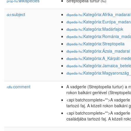
wikispecies
Streptopelia turtur
prop-hu:
(hu)
subject
:Kategória:Afrika_madarai
dct:
dbpedia-hu
:Kategória:Európa_madar
dbpedia-hu
:Kategória:Madárfajok
dbpedia-hu
:Kategória:Románia_mada
dbpedia-hu
:Kategória:Streptopelia
dbpedia-hu
:Kategória:Ázsia_madarai
dbpedia-hu
:Kategória:A_Kárpát-med
dbpedia-hu
:Kategória:Jamaica_betel
dbpedia-hu
:Kategória:Magyarország
dbpedia-hu
comment
A vadgerle (Streptopelia turtur) a
rdfs:
rokon balkáni gerlével (Streptopel
<api batchcomplete="">A vadgerle 
tartozó faj. A közeli rokon balkáni
<api batchcomplete="">A vadgerle 
családjába tartozó faj. A közeli ro