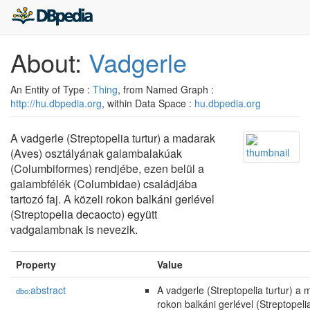
About:
Vadgerle
An Entity of Type :
Thing
, from Named Graph :
http://hu.dbpedia.org
, within Data Space :
hu.dbpedia.org
A vadgerle (Streptopelia turtur) a madarak
(Aves) osztályának galambalakúak
(Columbiformes) rendjébe, ezen belül a
galambfélék (Columbidae) családjába
tartozó faj. A közeli rokon balkáni gerlével
(Streptopelia decaocto) együtt
vadgalambnak is nevezik.
Property
Value
abstract
A vadgerle (Streptopelia turtur) a
dbo:
rokon balkáni gerlével (Streptopel