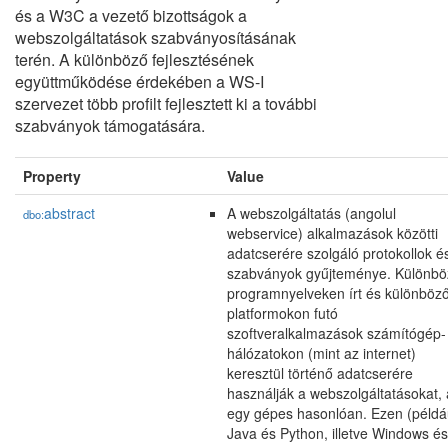
és a W3C a vezető bizottságok a
webszolgáltatások szabványosításának
terén. A különböző fejlesztésének
együttműködése érdekében a WS-I
szervezet több profilt fejlesztett ki a további
szabványok támogatására.
Property
Value
abstract
A webszolgáltatás (angolul
dbo:
webservice) alkalmazások közötti
adatcserére szolgáló protokollok é
szabványok gyűjteménye. Különbö
programnyelveken írt és különböz
platformokon futó
szoftveralkalmazások számítógép-
hálózatokon (mint az internet)
keresztül történő adatcserére
használják a webszolgáltatásokat, 
egy gépes hasonlóan. Ezen (példá
Java és Python, illetve Windows és