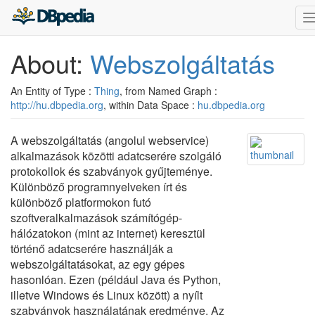
n
About:
Webszolgáltatás
An Entity of Type :
Thing
, from Named Graph :
http://hu.dbpedia.org
, within Data Space :
hu.dbpedia.org
A webszolgáltatás (angolul webservice)
alkalmazások közötti adatcserére szolgáló
protokollok és szabványok gyűjteménye.
Különböző programnyelveken írt és
különböző platformokon futó
szoftveralkalmazások számítógép-
hálózatokon (mint az internet) keresztül
történő adatcserére használják a
webszolgáltatásokat, az egy gépes
hasonlóan. Ezen (például Java és Python,
illetve Windows és Linux között) a nyílt
szabványok használatának eredménye. Az