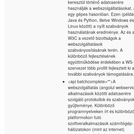
keresztül történő adatcserére
használják a webszolgáltatásokat, 
egy gépes hasonlóan. Ezen (példá
Java és Python, illetve Windows és
Linux között) a nyílt szabványok
használatának eredménye. Az és 
W3C a vezető bizottságok a
webszolgáltatások
szabványosításának terén. A
különböző fejlesztésének
együttműködése érdekében a WS-
szervezet több profilt fejlesztett ki 
további szabványok támogatására.
<api batchcomplete="">A
webszolgáltatás (angolul webservi
alkalmazások közötti adatcserére
szolgáló protokollok és szabványo
gyűjteménye. Különböző
programnyelveken írt és különböz
platformokon futó
szoftveralkalmazások számítógép-
hálózatokon (mint az internet)