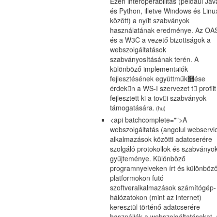
Ezen interoperabilitás (például Jav
és Python, illetve Windows és Linu
között) a nyílt szabványok
használatának eredménye. Az OA
és a W3C a vezető bizottságok a
webszolgáltatások
szabványosításának terén. A
különböző implementผiók
fejlesztésének együttműk཭ése
érdekn a WS-I szervezet t profilt
fejlesztett ki a tovi szabványok
támogatására.
(hu)
<api batchcomplete="">A
webszolgáltatás (angolul webservi
alkalmazások közötti adatcserére
szolgáló protokollok és szabványo
gyűjteménye. Különböző
programnyelveken írt és különböz
platformokon futó
szoftveralkalmazások számítógép-
hálózatokon (mint az internet)
keresztül történő adatcserére
használják a webszolgáltatásokat, 