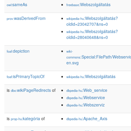
sameAs
:Webszolgáltatás
owl:
freebase
wasDerivedFrom
:Webszolgáltatás?
prov:
wikipedia-hu
oldid=23042707&ns=0
:Webszolgáltatás?
wikipedia-hu
oldid=28040648&ns=0
depiction
foaf:
wiki-
:Special:FilePath/Webservi
commons
en.svg
isPrimaryTopicOf
:Webszolgáltatás
foaf:
wikipedia-hu
is
wikiPageRedirects
of
:Web_service
dbo:
dbpedia-hu
:Webservice
dbpedia-hu
:Webszerviz
dbpedia-hu
is
kategória
of
:Apache_Axis
prop-hu:
dbpedia-hu