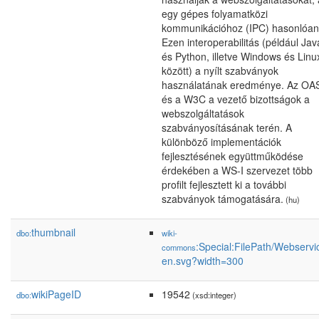
egy gépes folyamatközi
kommunikációhoz (IPC) hasonlóan
Ezen interoperabilitás (például Jav
és Python, illetve Windows és Linu
között) a nyílt szabványok
használatának eredménye. Az OA
és a W3C a vezető bizottságok a
webszolgáltatások
szabványosításának terén. A
különböző implementációk
fejlesztésének együttműködése
érdekében a WS-I szervezet több
profilt fejlesztett ki a további
szabványok támogatására.
(hu)
thumbnail
dbo:
wiki-
:Special:FilePath/Webservi
commons
en.svg?width=300
wikiPageID
19542
dbo:
(xsd:integer)