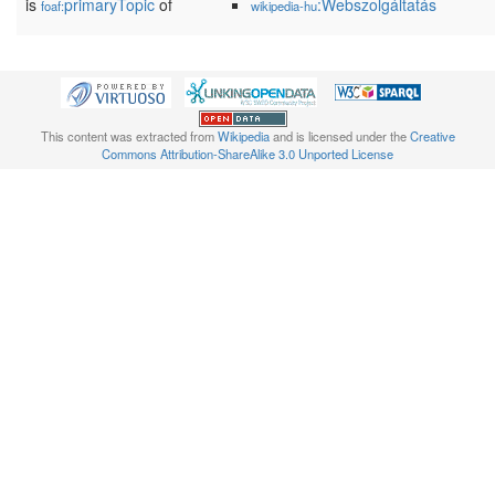
is
primaryTopic
of
:Webszolgáltatás
foaf:
wikipedia-hu
This content was extracted from
Wikipedia
and is licensed under the
Creative
Commons Attribution-ShareAlike 3.0 Unported License