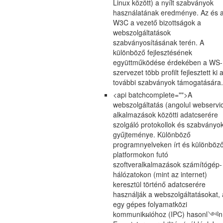
Linux között) a nyílt szabványok
használatának eredménye. Az és 
W3C a vezető bizottságok a
webszolgáltatások
szabványosításának terén. A
különböző fejlesztésének
együttműködése érdekében a WS-
szervezet több profilt fejlesztett ki 
további szabványok támogatására.
<api batchcomplete="">A
webszolgáltatás (angolul webservi
alkalmazások közötti adatcserére
szolgáló protokollok és szabványo
gyűjteménye. Különböző
programnyelveken írt és különböz
platformokon futó
szoftveralkalmazások számítógép-
hálózatokon (mint az internet)
keresztül történő adatcserére
használják a webszolgáltatásokat, 
egy gépes folyamatközi
kommunikผióhoz (IPC) hasonl༺n