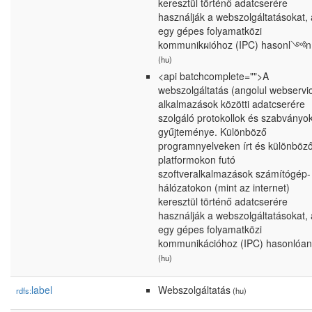
keresztül történő adatcserére
használják a webszolgáltatásokat, 
egy gépes folyamatközi
kommunikผióhoz (IPC) hasonl༺n
(hu)
<api batchcomplete="">A
webszolgáltatás (angolul webservi
alkalmazások közötti adatcserére
szolgáló protokollok és szabványo
gyűjteménye. Különböző
programnyelveken írt és különböz
platformokon futó
szoftveralkalmazások számítógép-
hálózatokon (mint az internet)
keresztül történő adatcserére
használják a webszolgáltatásokat, 
egy gépes folyamatközi
kommunikációhoz (IPC) hasonlóan
(hu)
label
Webszolgáltatás
rdfs:
(hu)