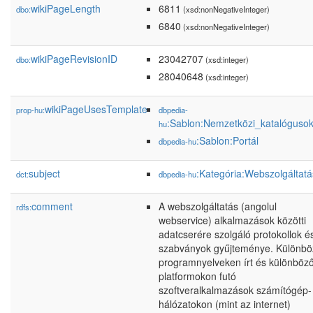
wikiPageLength
6811
dbo:
(xsd:nonNegativeInteger)
6840
(xsd:nonNegativeInteger)
wikiPageRevisionID
23042707
dbo:
(xsd:integer)
28040648
(xsd:integer)
wikiPageUsesTemplate
prop-hu:
dbpedia-
:Sablon:Nemzetközi_katalóguso
hu
:Sablon:Portál
dbpedia-hu
subject
:Kategória:Webszolgáltat
dct:
dbpedia-hu
comment
A webszolgáltatás (angolul
rdfs:
webservice) alkalmazások közötti
adatcserére szolgáló protokollok é
szabványok gyűjteménye. Különbö
programnyelveken írt és különböz
platformokon futó
szoftveralkalmazások számítógép-
hálózatokon (mint az internet)