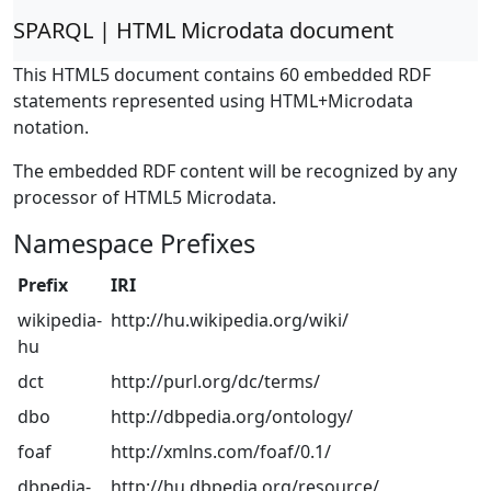
SPARQL | HTML Microdata document
This HTML5 document contains 60 embedded RDF
statements represented using HTML+Microdata
notation.
The embedded RDF content will be recognized by any
processor of HTML5 Microdata.
Namespace Prefixes
Prefix
IRI
wikipedia-
http://hu.wikipedia.org/wiki/
hu
dct
http://purl.org/dc/terms/
dbo
http://dbpedia.org/ontology/
foaf
http://xmlns.com/foaf/0.1/
dbpedia-
http://hu.dbpedia.org/resource/