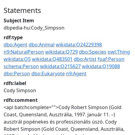
Statements
Subject Item
dbpedia-hu:Cody_Simpson
rdf:type
dbo:Agent
dbo:Animal
wikidata:Q24229398
n9:NaturalPerson
wikidata:Q729
dbo:Species
owl:Thing
wikidata:Q5
wikidata:Q483501
dbo:Artist
foaf:Person
schema:Person
wikidata:Q215627
wikidata:Q19088
dbo:Person
dbo:Eukaryote
n9:Agent
rdfs:label
Cody Simpson
rdfs:comment
<api batchcomplete="">Cody Robert Simpson (Gold
Coast, Queensland, Ausztrália, 1997. január 11. –)
ausztrál popénekes és professzionális úszó.
Cody
Robert Simpson (Gold Coast, Queensland, Ausztrália,