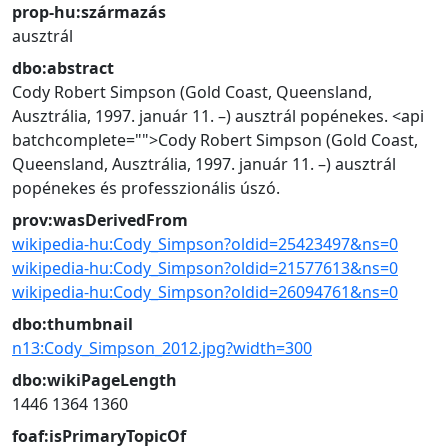
prop-hu:származás
ausztrál
dbo:abstract
Cody Robert Simpson (Gold Coast, Queensland,
Ausztrália, 1997. január 11. –) ausztrál popénekes.
<api
batchcomplete="">Cody Robert Simpson (Gold Coast,
Queensland, Ausztrália, 1997. január 11. –) ausztrál
popénekes és professzionális úszó.
prov:wasDerivedFrom
wikipedia-hu:Cody_Simpson?oldid=25423497&ns=0
wikipedia-hu:Cody_Simpson?oldid=21577613&ns=0
wikipedia-hu:Cody_Simpson?oldid=26094761&ns=0
dbo:thumbnail
n13:Cody_Simpson_2012.jpg?width=300
dbo:wikiPageLength
1446
1364
1360
foaf:isPrimaryTopicOf