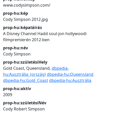
www.codysimpson.com/
prop-hu:kép
Cody Simpson 2012.jpg
prop-hu:képaláírás
A Disney Channel Hadd soul-jon hollywoodi
filmpremierén 2012-ben
prop-hu:név
Cody Simpson
prop-hu:születésiHely
Gold Coast, Queensland,
dbpedia-
hu:Ausztrália_(ország)
dbpedia-hu:Queensland
dbpedia-hu:Gold_Coast
dbpedia-hu:Ausztrália
prop-hu:aktív
2009
prop-hu:születésiNév
Cody Robert Simpson