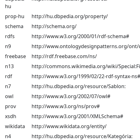
hu
prop-hu
http://hu.dbpedia.org/property/
schema
http://schema.org/
rdfs
http://www.w3.org/2000/01/rdf-schema#
n9
http://www.ontologydesignpatterns.org/ont/
freebase
http://rdf.freebase.com/ns/
n13
http://commons.wikimedia.org/wiki/Special:Fi
rdf
http://www.w3.org/1999/02/22-rdf-syntax-ns
n7
http://hu.dbpedia.org/resource/Sablon:
owl
http://www.w3.org/2002/07/owl#
prov
http://www.w3.org/ns/prov#
xsdh
http://www.w3.org/2001/XMLSchema#
wikidata
http://www.wikidata.org/entity/
n4
http://hu.dbpedia.org/resource/Kategória: