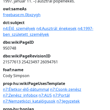
1997. január 11. –) ausztrál popénekes.
owl:sameAs
freebase:m.0bxzygh
dct:subject
n4:Élő_személyek
n4:Ausztrál_énekesek
n4:1997-
ben_született_személyek
dbo:wikiPageID
950748
dbo:wikiPageRevisionID
21577613
25423497
26094761
foaf:name
Cody Simpson
prop-hu:wikiPageUsesTemplate
n7:Életkor-élő-dátummal
n7:Csonk-zenész
n7:Zenész_infobox
n7:AUS
n7:Portál
n7:Nemzetközi_katalógusok
n7:Jegyzetek
prop-hu:honlap