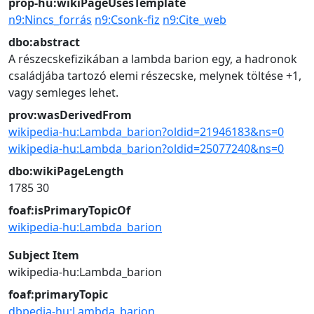
prop-hu:wikiPageUsesTemplate
n9:Nincs_forrás
n9:Csonk-fiz
n9:Cite_web
dbo:abstract
A részecskefizikában a lambda barion egy, a hadronok
családjába tartozó elemi részecske, melynek töltése +1,
vagy semleges lehet.
prov:wasDerivedFrom
wikipedia-hu:Lambda_barion?oldid=21946183&ns=0
wikipedia-hu:Lambda_barion?oldid=25077240&ns=0
dbo:wikiPageLength
1785
30
foaf:isPrimaryTopicOf
wikipedia-hu:Lambda_barion
Subject Item
wikipedia-hu:Lambda_barion
foaf:primaryTopic
dbpedia-hu:Lambda_barion