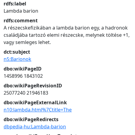
rdfs:label
Lambda barion
rdfs:comment
A részecskefizikában a lambda barion egy, a hadronok
családjába tartozó elemi részecske, melynek töltése +1,
vagy semleges lehet.
dct:subject
n5:Barionok
dbo:wikiPageID
1458996
1843102
dbo:wikiPageRevisionID
25077240
21946183
dbo:wikiPageExternalLink
n10:lambda.html%7Ctitle=The
dbo:wikiPageRedirects
dbpedia-hu:Lambda-barion