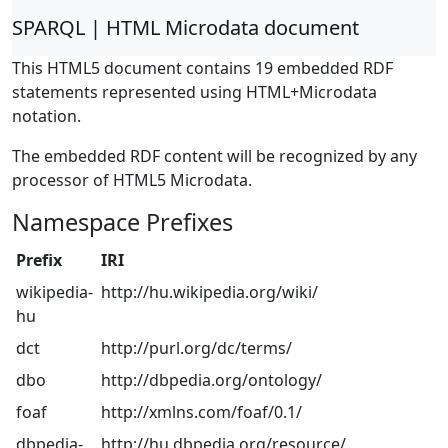
SPARQL | HTML Microdata document
This HTML5 document contains 19 embedded RDF
statements represented using HTML+Microdata
notation.
The embedded RDF content will be recognized by any
processor of HTML5 Microdata.
Namespace Prefixes
Prefix
IRI
wikipedia-
http://hu.wikipedia.org/wiki/
hu
dct
http://purl.org/dc/terms/
dbo
http://dbpedia.org/ontology/
foaf
http://xmlns.com/foaf/0.1/
dbpedia-
http://hu.dbpedia.org/resource/