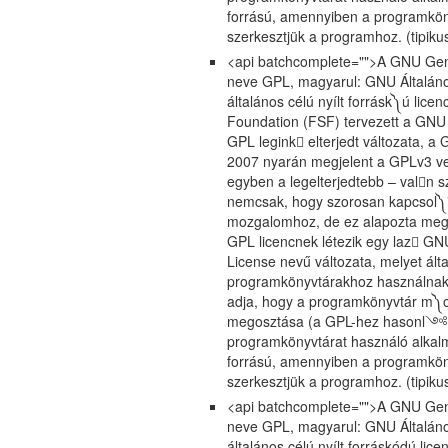
forrású, amennyiben a programkön
szerkesztjük a programhoz. (tipikusan
<api batchcomplete="">A GNU Gene
neve GPL, magyarul: GNU Általáno
általános célú nyílt forrásk༽ú lice
Foundation (FSF) tervezett a GNU 
GPL legink elterjedt változata, a
2007 nyarán megjelent a GPLv3 ver
egyben a legelterjedtebb – valn 
nemcsak, hogy szorosan kapcsol༽i
mozgalomhoz, de ez alapozta meg 
GPL licencnek létezik egy laz GN
License nevű változata, melyet ált
programkönyvtárakhoz használnak. A
adja, hogy a programkönyvtár m༽o
megosztása (a GPL-hez hasonl༺n)
programkönyvtárat használó alkal
forrású, amennyiben a programkön
szerkesztjük a programhoz. (tipikusan
<api batchcomplete="">A GNU Gene
neve GPL, magyarul: GNU Általáno
általános célú nyílt forráskódú lic