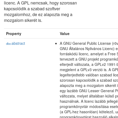
licenc. A GPL nemcsak, hogy szorosan
kapcsolódik a szabad szoftver
mozgalomhoz, de ez alapozta meg a
mozgalom sikerét is.
Property
Value
abstract
A GNU General Public License (rö
dbo:
GNU Általános Nyilvános Licenc) eg
forráskódú licenc, amelyet a Free
tervezett a GNU projekt programkó
elterjedt változata, a GPLv2 1991-
megjelent a GPLv3 verzió is. A GP
legelterjedtebb valóban szabad li
szorosan kapcsolódik a szabad sz
alapozta meg a mozgalom sikerét i
egy lazább GNU Lesser General Pu
változata, melyet általában külső
használnak. A licenc lazább jellegé
programkönyvtár módosítása eset
(a GPL-hez hasonlóan) kötelező, 
programkönyvtárat használó alkal