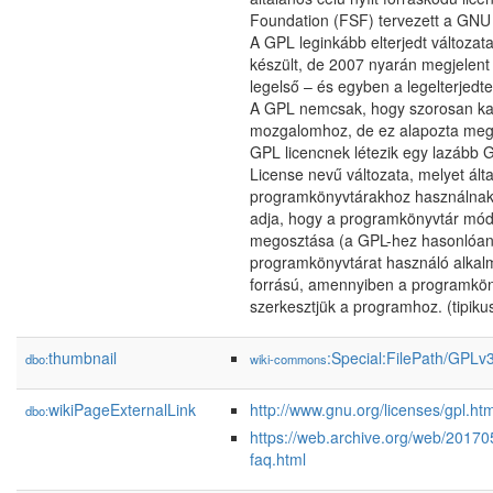
Foundation (FSF) tervezett a GNU 
A GPL leginkább elterjedt változa
készült, de 2007 nyarán megjelent
legelső – és egyben a legelterjedt
A GPL nemcsak, hogy szorosan kap
mozgalomhoz, de ez alapozta meg 
GPL licencnek létezik egy lazább 
License nevű változata, melyet ált
programkönyvtárakhoz használnak. 
adja, hogy a programkönyvtár mód
megosztása (a GPL-hez hasonlóan)
programkönyvtárat használó alkal
forrású, amennyiben a programkön
szerkesztjük a programhoz. (tipikusan
thumbnail
:Special:FilePath/GPL
dbo:
wiki-commons
wikiPageExternalLink
http://www.gnu.org/licenses/gpl.htm
dbo:
https://web.archive.org/web/20170
faq.html