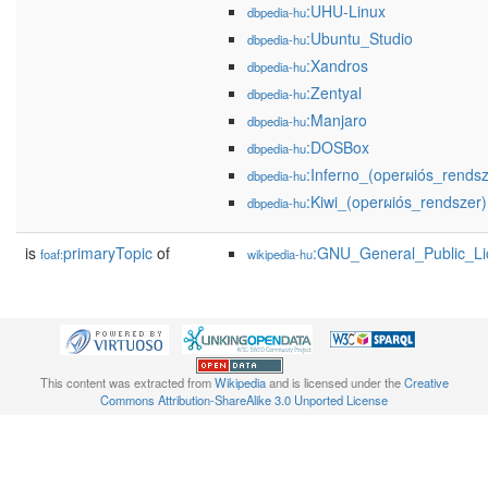
:UHU-Linux
dbpedia-hu
:Ubuntu_Studio
dbpedia-hu
:Xandros
dbpedia-hu
:Zentyal
dbpedia-hu
:Manjaro
dbpedia-hu
:DOSBox
dbpedia-hu
:Inferno_(operผiós_rendsz
dbpedia-hu
:Kiwi_(operผiós_rendszer)
dbpedia-hu
is
primaryTopic
of
:GNU_General_Public_Li
foaf:
wikipedia-hu
This content was extracted from
Wikipedia
and is licensed under the
Creative
Commons Attribution-ShareAlike 3.0 Unported License