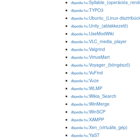
:Syllable_(operációs_rend
dbpedia-hu
:TYPO3
dbpedia-hu
:Ubuntu_(Linux-disztribúci
dbpedia-hu
:Unity_(ablakkezelő)
dbpedia-hu
:UseModWiki
dbpedia-hu
:VLC_media_player
dbpedia-hu
:Valgrind
dbpedia-hu
:VirtueMart
dbpedia-hu
:Voyager_(böngésző)
dbpedia-hu
:VuFind
dbpedia-hu
:Vuze
dbpedia-hu
:WLMP
dbpedia-hu
:Wikia_Search
dbpedia-hu
:WinMerge
dbpedia-hu
:WinSCP
dbpedia-hu
:XAMPP
dbpedia-hu
:Xen_(virtuális_gép)
dbpedia-hu
:YaST
dbpedia-hu