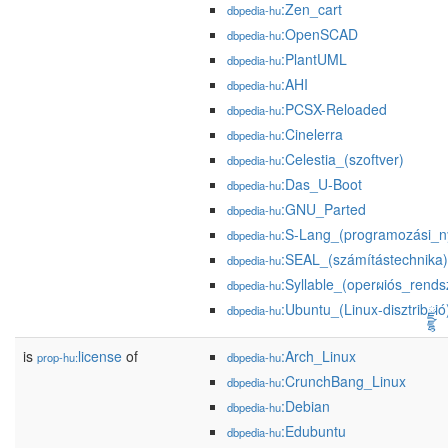
:Zen_cart
dbpedia-hu
:OpenSCAD
dbpedia-hu
:PlantUML
dbpedia-hu
:AHI
dbpedia-hu
:PCSX-Reloaded
dbpedia-hu
:Cinelerra
dbpedia-hu
:Celestia_(szoftver)
dbpedia-hu
:Das_U-Boot
dbpedia-hu
:GNU_Parted
dbpedia-hu
:S-Lang_(programozási_n
dbpedia-hu
:SEAL_(számítástechnika)
dbpedia-hu
:Syllable_(operผiós_rends
dbpedia-hu
:Ubuntu_(Linux-disztribྫྷió
dbpedia-hu
is
license
of
:Arch_Linux
prop-hu:
dbpedia-hu
:CrunchBang_Linux
dbpedia-hu
:Debian
dbpedia-hu
:Edubuntu
dbpedia-hu