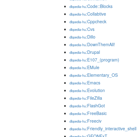
:Code::Blocks
dbpedia-hu
:Collabtive
dbpedia-hu
:Cppcheck
dbpedia-hu
:Cvs
dbpedia-hu
:Dillo
dbpedia-hu
:DownThemAll!
dbpedia-hu
:Drupal
dbpedia-hu
:E107_(program)
dbpedia-hu
:EMule
dbpedia-hu
:Elementary_OS
dbpedia-hu
:Emacs
dbpedia-hu
:Evolution
dbpedia-hu
:FileZilla
dbpedia-hu
:FlashGot
dbpedia-hu
:FreeBasic
dbpedia-hu
:Freeciv
dbpedia-hu
:Friendly_interactive_shell
dbpedia-hu
:GEONExT
dbpedia-hu