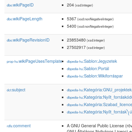
wikiPageID
204
dbo:
(xsd:integer)
wikiPageLength
5367
dbo:
(xsd:nonNegativeInteger)
5400
(xsd:nonNegativeInteger)
wikiPageRevisionID
23853480
dbo:
(xsd:integer)
27502917
(xsd:integer)
wikiPageUsesTemplate
:Sablon:Jegyzetek
prop-hu:
dbpedia-hu
:Sablon:Portál
dbpedia-hu
:Sablon:Wikiforráspar
dbpedia-hu
subject
:Kategória:GNU_projektek
dct:
dbpedia-hu
:Kategória:Nyílt_forráskó
dbpedia-hu
:Kategória:Szabad_licenc
dbpedia-hu
:Kategória:Nyílt_forrásk༽
dbpedia-hu
comment
A GNU General Public License (rö
rdfs:
GNU Általános Nyilvános Licenc) eg