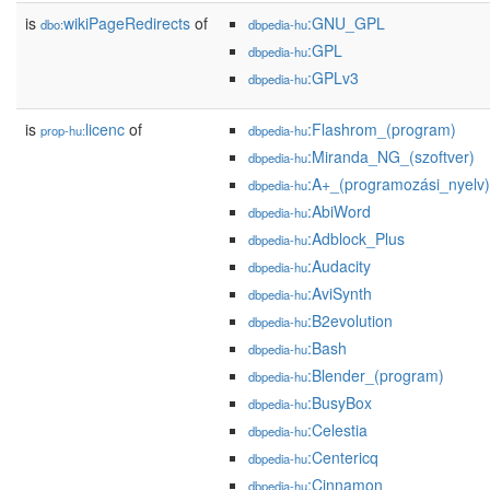
is
wikiPageRedirects
of
:GNU_GPL
dbo:
dbpedia-hu
:GPL
dbpedia-hu
:GPLv3
dbpedia-hu
is
licenc
of
:Flashrom_(program)
prop-hu:
dbpedia-hu
:Miranda_NG_(szoftver)
dbpedia-hu
:A+_(programozási_nyelv)
dbpedia-hu
:AbiWord
dbpedia-hu
:Adblock_Plus
dbpedia-hu
:Audacity
dbpedia-hu
:AviSynth
dbpedia-hu
:B2evolution
dbpedia-hu
:Bash
dbpedia-hu
:Blender_(program)
dbpedia-hu
:BusyBox
dbpedia-hu
:Celestia
dbpedia-hu
:Centericq
dbpedia-hu
:Cinnamon
dbpedia-hu