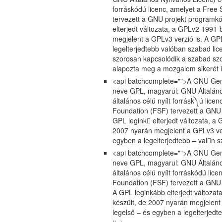
forráskódú licenc, amelyet a Free
tervezett a GNU projekt programkó
elterjedt változata, a GPLv2 1991-
megjelent a GPLv3 verzió is. A GP
legelterjedtebb valóban szabad li
szorosan kapcsolódik a szabad sz
alapozta meg a mozgalom sikerét i
<api batchcomplete="">A GNU Gene
neve GPL, magyarul: GNU Általáno
általános célú nyílt forrásk༽ú lice
Foundation (FSF) tervezett a GNU 
GPL legink elterjedt változata, a
2007 nyarán megjelent a GPLv3 ver
egyben a legelterjedtebb – valn s
<api batchcomplete="">A GNU Gene
neve GPL, magyarul: GNU Általáno
általános célú nyílt forráskódú lic
Foundation (FSF) tervezett a GNU 
A GPL leginkább elterjedt változa
készült, de 2007 nyarán megjelent
legelső – és egyben a legelterjedt