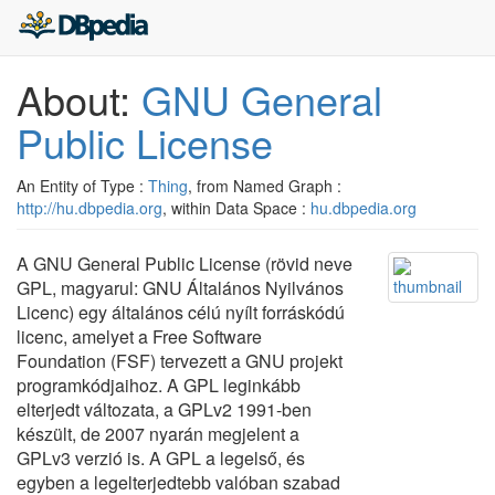
About:
GNU General
Public License
An Entity of Type :
Thing
, from Named Graph :
http://hu.dbpedia.org
, within Data Space :
hu.dbpedia.org
A GNU General Public License (rövid neve
GPL, magyarul: GNU Általános Nyilvános
Licenc) egy általános célú nyílt forráskódú
licenc, amelyet a Free Software
Foundation (FSF) tervezett a GNU projekt
programkódjaihoz. A GPL leginkább
elterjedt változata, a GPLv2 1991-ben
készült, de 2007 nyarán megjelent a
GPLv3 verzió is. A GPL a legelső, és
egyben a legelterjedtebb valóban szabad