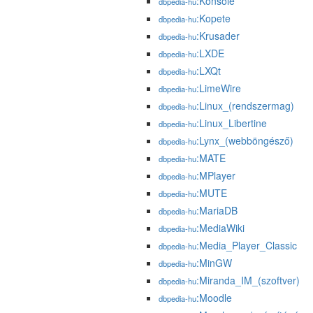
:Konsole
dbpedia-hu
:Kopete
dbpedia-hu
:Krusader
dbpedia-hu
:LXDE
dbpedia-hu
:LXQt
dbpedia-hu
:LimeWire
dbpedia-hu
:Linux_(rendszermag)
dbpedia-hu
:Linux_Libertine
dbpedia-hu
:Lynx_(webböngésző)
dbpedia-hu
:MATE
dbpedia-hu
:MPlayer
dbpedia-hu
:MUTE
dbpedia-hu
:MariaDB
dbpedia-hu
:MediaWiki
dbpedia-hu
:Media_Player_Classic
dbpedia-hu
:MinGW
dbpedia-hu
:Miranda_IM_(szoftver)
dbpedia-hu
:Moodle
dbpedia-hu