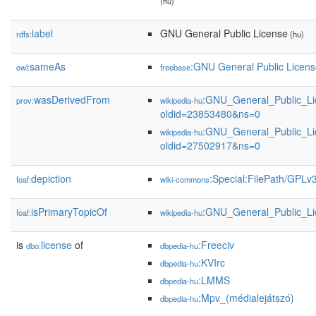
(hu)
label
GNU General Public License
rdfs:
(hu)
sameAs
:GNU General Public Licen
owl:
freebase
wasDerivedFrom
:GNU_General_Public_L
prov:
wikipedia-hu
oldid=23853480&ns=0
:GNU_General_Public_L
wikipedia-hu
oldid=27502917&ns=0
depiction
:Special:FilePath/GPLv
foaf:
wiki-commons
isPrimaryTopicOf
:GNU_General_Public_Li
foaf:
wikipedia-hu
is
license
of
:Freeciv
dbo:
dbpedia-hu
:KVIrc
dbpedia-hu
:LMMS
dbpedia-hu
:Mpv_(médialejátszó)
dbpedia-hu