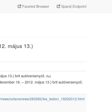
Faceted Browser
Sparql Endpoint
12. május 13.)
jus 13.) brit autóversenyző.
(hu)
december 16. – 2012. május 13.) brit autóversenyző.
m/news/octanenews/283282/les_leston_19202012.html