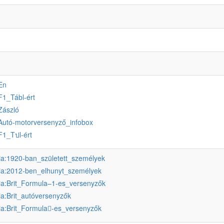
En
F1_Tábl-ért
Zászló
Autó-motorversenyző_infobox
F1_Tปl-ért
ia:1920-ban_született_személyek
ia:2012-ben_elhunyt_személyek
ia:Brit_Formula–1-es_versenyzők
ia:Brit_autóversenyzők
ia:Brit_Formula𠄱-es_versenyzők