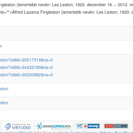
ingleston (ismertebb nevén: Les Leston; 1920. december 16. – 2012. má
te="">Alfred Lazarus Fingleston (ismertebb nevén: Les Leston; 1920. 
on
eston?oldid=20217319&ns=0
eston?oldid=24432189&ns=0
eston?oldid=26220982&ns=0
ston
ston
xtracted from
Wikipedia
and is licensed under the
Creative Commons Attribution-ShareAlike 3