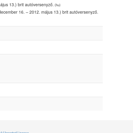
jus 13.) brit autóversenyző.
(hu)
december 16. – 2012. május 13.) brit autóversenyző.
.0 Unported License