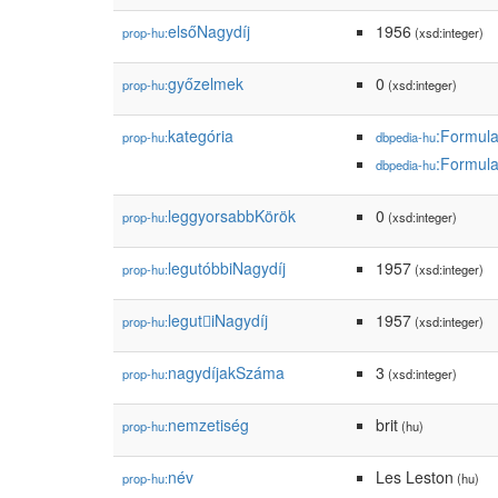
elsőNagydíj
1956
prop-hu:
(xsd:integer)
győzelmek
0
prop-hu:
(xsd:integer)
kategória
:Formul
prop-hu:
dbpedia-hu
:Formula
dbpedia-hu
leggyorsabbKörök
0
prop-hu:
(xsd:integer)
legutóbbiNagydíj
1957
prop-hu:
(xsd:integer)
legutiNagydíj
1957
prop-hu:
(xsd:integer)
nagydíjakSzáma
3
prop-hu:
(xsd:integer)
nemzetiség
brit
prop-hu:
(hu)
név
Les Leston
prop-hu:
(hu)