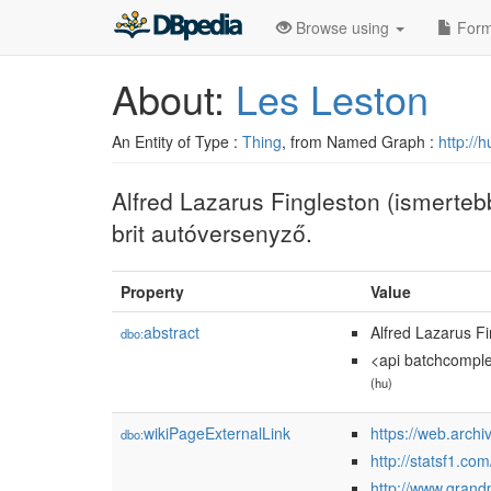
Browse using
Form
About:
Les Leston
An Entity of Type :
Thing
, from Named Graph :
http://
Alfred Lazarus Fingleston (ismerte
brit autóversenyző.
Property
Value
abstract
Alfred Lazarus F
dbo:
<api batchcomple
(hu)
wikiPageExternalLink
https://web.arc
dbo:
http://statsf1.co
http://www.grandp