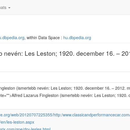
ats
hu.dbpedia.org
, within Data Space :
hu.dbpedia.org
bb nevén: Les Leston; 1920. december 16. – 20
ingleston (ismertebb nevén: Les Leston; 1920. december 16. – 2012. má
te="">Alfred Lazarus Fingleston (ismertebb nevén: Les Leston; 1920. 
hive.org/web/20120707225355/http:/www.classicandperformancecar.co
m/en/les-leston.aspx
rix.com/gpe/drv-lesles.html