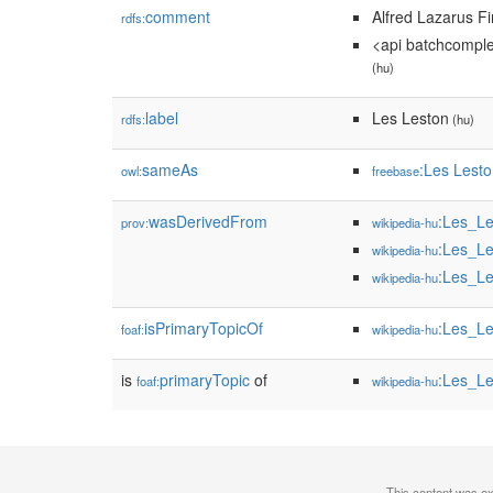
comment
Alfred Lazarus F
rdfs:
<api batchcomple
(hu)
label
Les Leston
rdfs:
(hu)
sameAs
:Les Lest
owl:
freebase
wasDerivedFrom
:Les_L
prov:
wikipedia-hu
:Les_L
wikipedia-hu
:Les_L
wikipedia-hu
isPrimaryTopicOf
:Les_Le
foaf:
wikipedia-hu
is
primaryTopic
of
:Les_Le
foaf:
wikipedia-hu
This content was e