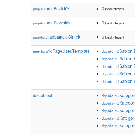
polePozíciók
0
prop-hu:
(xsd:integer)
polePozໜiók
0
prop-hu:
(xsd:integer)
világbajnokiCímek
0
prop-hu:
(xsd:integer)
wikiPageUsesTemplate
:Sablon:
prop-hu:
dbpedia-hu
:Sablon:
dbpedia-hu
:Sablon:
dbpedia-hu
:Sablon:
dbpedia-hu
:Sablon:
dbpedia-hu
subject
:Kategór
dct:
dbpedia-hu
:Kategór
dbpedia-hu
:Kategór
dbpedia-hu
:Kategór
dbpedia-hu
:Kategór
dbpedia-hu