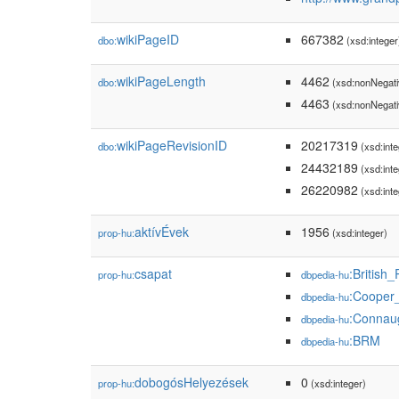
wikiPageID
667382
dbo:
(xsd:integer
wikiPageLength
4462
dbo:
(xsd:nonNegati
4463
(xsd:nonNegati
wikiPageRevisionID
20217319
dbo:
(xsd:inte
24432189
(xsd:inte
26220982
(xsd:inte
aktívÉvek
1956
prop-hu:
(xsd:integer)
csapat
:British
prop-hu:
dbpedia-hu
:Cooper
dbpedia-hu
:Connau
dbpedia-hu
:BRM
dbpedia-hu
dobogósHelyezések
0
prop-hu:
(xsd:integer)