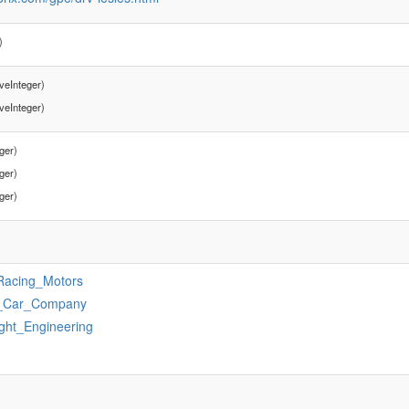
)
veInteger)
veInteger)
ger)
ger)
ger)
_Racing_Motors
_Car_Company
ght_Engineering