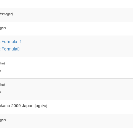
:integer)
ger)
:Formula–1
u
:Formula𠄱
u
hu)
)
hu)
)
Nakano 2009 Japan.jpg
(hu)
ger)