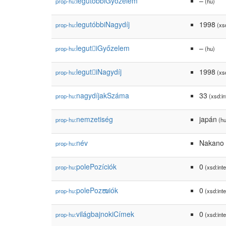
legutóbbiGyőzelem
–
prop-hu:
(hu)
legutóbbiNagydíj
1998
prop-hu:
(xsd
legutiGyőzelem
–
prop-hu:
(hu)
legutiNagydíj
1998
prop-hu:
(xsd
nagydíjakSzáma
33
prop-hu:
(xsd:in
nemzetiség
japán
prop-hu:
(hu
név
Nakano 
prop-hu:
polePozíciók
0
prop-hu:
(xsd:inte
polePozໜiók
0
prop-hu:
(xsd:inte
világbajnokiCímek
0
prop-hu:
(xsd:inte