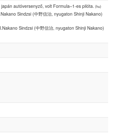
japán autóversenyző, volt Formula–1-es pilóta.
(hu)
l.Nakano Sindzsi (中野信治, nyugaton Shinji Nakano)
ól.Nakano Sindzsi (中野信治, nyugaton Shinji Nakano)