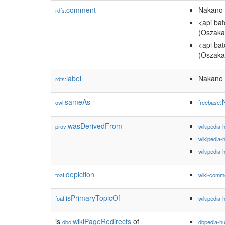
comment
Nakano 
rdfs:
<api ba
(Oszaka,
<api ba
(Oszaka,
label
Nakano 
rdfs:
sameAs
:
owl:
freebase
wasDerivedFrom
prov:
wikipedia-
wikipedia-
wikipedia-
depiction
foaf:
wiki-comm
isPrimaryTopicOf
foaf:
wikipedia-
is
wikiPageRedirects
of
dbo:
dbpedia-h