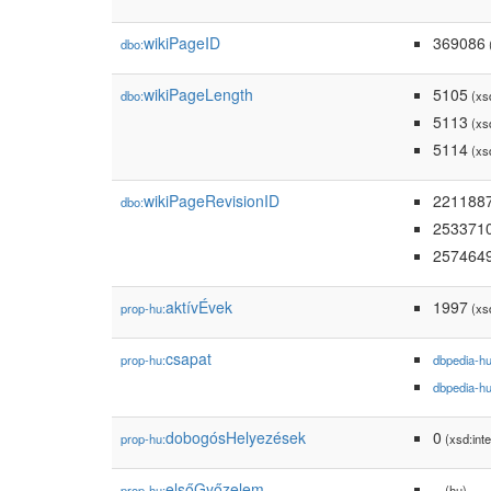
wikiPageID
369086
dbo:
(
wikiPageLength
5105
dbo:
(xs
5113
(xs
5114
(xs
wikiPageRevisionID
221188
dbo:
253371
257464
aktívÉvek
1997
prop-hu:
(xsd
csapat
prop-hu:
dbpedia-h
dbpedia-h
dobogósHelyezések
0
prop-hu:
(xsd:inte
elsőGyőzelem
–
prop-hu:
(hu)