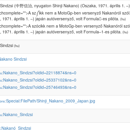
Sindzsi (中野信治, nyugaton Shinji Nakano) (Oszaka, 1971. április 1. –) 
tchcomplete="">A sz༼ikk nem a MotoGp-ben versenyző Nakanóról szó
 1971. április 1. –) japán autóversenyző, volt Formula𠄱-es pilóta.
(hu)
tchcomplete="">A szócikk nem a MotoGp-ben versenyző Nakanóról sz
 1971. április 1. –) japán autóversenyző, volt Formula–1-es pilóta.
(hu)
Sindzsi
(hu)
Nakano Sindzsi
:Nakano_Sindzsi?oldid=22118874&ns=0
hu
:Nakano_Sindzsi?oldid=25337102&ns=0
hu
:Nakano_Sindzsi?oldid=25746493&ns=0
hu
:Special:FilePath/Shinji_Nakano_2009_Japan.jpg
ons
:Nakano_Sindzsi
hu
:Nakanó_Sindzsi
u