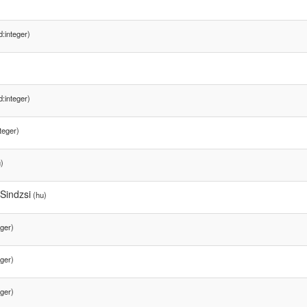
:integer)
:integer)
teger)
)
Sindzsi
(hu)
ger)
ger)
ger)