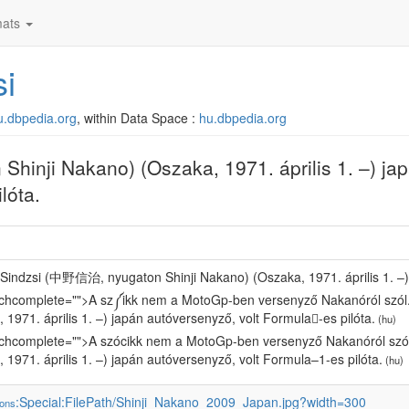
ats
i
hu.dbpedia.org
, within Data Space :
hu.dbpedia.org
inji Nakano) (Oszaka, 1971. április 1. –) ja
lóta.
Sindzsi (中野信治, nyugaton Shinji Nakano) (Oszaka, 1971. április 1. –) 
tchcomplete="">A sz༼ikk nem a MotoGp-ben versenyző Nakanóról szó
 1971. április 1. –) japán autóversenyző, volt Formula𠄱-es pilóta.
(hu)
tchcomplete="">A szócikk nem a MotoGp-ben versenyző Nakanóról sz
 1971. április 1. –) japán autóversenyző, volt Formula–1-es pilóta.
(hu)
:Special:FilePath/Shinji_Nakano_2009_Japan.jpg?width=300
ons