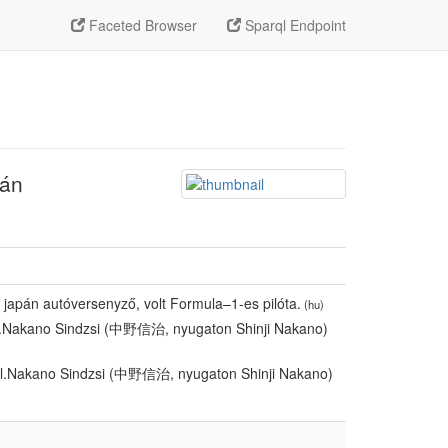
Faceted Browser
Sparql Endpoint
pán
japán autóversenyző, volt Formula–1-es pilóta.
(hu)
l.Nakano Sindzsi (中野信治, nyugaton Shinji Nakano)
ól.Nakano Sindzsi (中野信治, nyugaton Shinji Nakano)