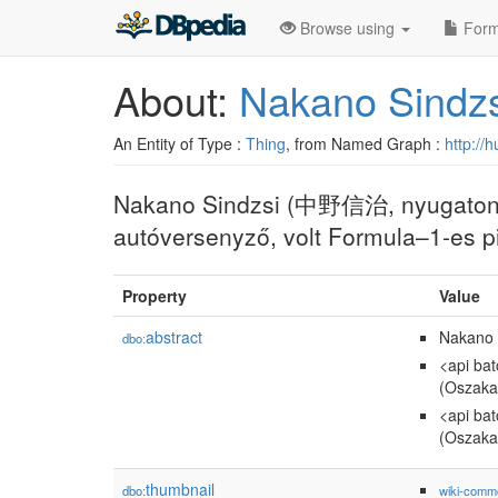
Browse using
Form
About:
Nakano Sindzs
An Entity of Type :
Thing
, from Named Graph :
http://
Nakano Sindzsi (中野信治, nyugaton Sh
autóversenyző, volt Formula–1-es pi
Property
Value
abstract
Nakano 
dbo:
<api ba
(Oszaka,
<api ba
(Oszaka,
thumbnail
dbo:
wiki-comm