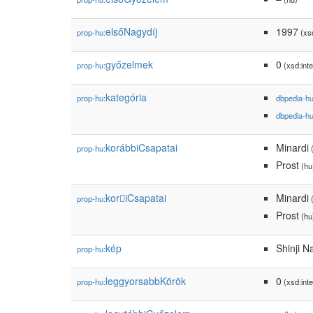
elsőNagydíj
1997
prop-hu:
(xsd
győzelmek
0
prop-hu:
(xsd:inte
kategória
prop-hu:
dbpedia-h
dbpedia-h
korábbiCsapatai
Minardi
prop-hu:
(
Prost
(hu
koriCsapatai
Minardi
prop-hu:
(
Prost
(hu
kép
Shinji 
prop-hu:
leggyorsabbKörök
0
prop-hu:
(xsd:inte