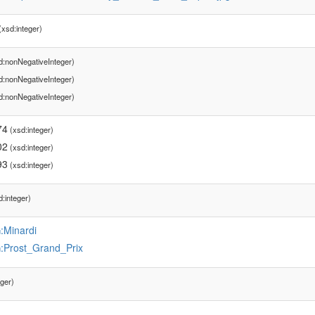
xsd:integer)
d:nonNegativeInteger)
d:nonNegativeInteger)
d:nonNegativeInteger)
74
(xsd:integer)
02
(xsd:integer)
93
(xsd:integer)
:integer)
:Minardi
u
:Prost_Grand_Prix
u
ger)