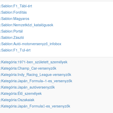
:Sablon:F1_Tábl-ért
u
:Sablon:Fordítás
u
:Sablon:Magyaros
u
:Sablon:Nemzetközi_katalógusok
u
:Sablon:Portál
u
:Sablon:Zászló
u
:Sablon:Autó-motorversenyző_infobox
u
:Sablon:F1_Tปl-ért
u
:Kategória:1971-ben_született_személyek
u
:Kategória:Champ_Car-versenyzők
u
:Kategória:Indy_Racing_League-versenyzők
u
:Kategória:Japán_Formula–1-es_versenyzők
u
:Kategória:Japán_autóversenyzők
u
:Kategória:Élő_személyek
u
:Kategória:Oszakaiak
u
:Kategória:Japán_Formula𠄱-es_versenyzők
u