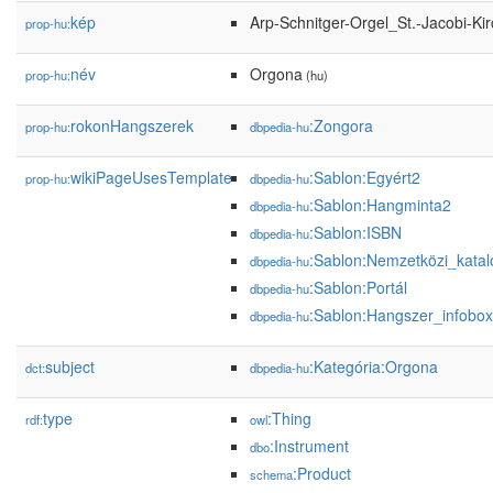
kép
Arp-Schnitger-Orgel_St.-Jacobi-Ki
prop-hu:
név
Orgona
prop-hu:
(hu)
rokonHangszerek
:Zongora
prop-hu:
dbpedia-hu
wikiPageUsesTemplate
:Sablon:Egyért2
prop-hu:
dbpedia-hu
:Sablon:Hangminta2
dbpedia-hu
:Sablon:ISBN
dbpedia-hu
:Sablon:Nemzetközi_kata
dbpedia-hu
:Sablon:Portál
dbpedia-hu
:Sablon:Hangszer_infobox
dbpedia-hu
subject
:Kategória:Orgona
dct:
dbpedia-hu
type
:Thing
rdf:
owl
:Instrument
dbo
:Product
schema