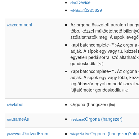
:Device
dbo
:Q225829
wikidata
comment
Az orgona összetett aerofon hangsz
rdfs:
több, kézzel működtethető billenty
szólaltathatók meg. A sípok leveg
<api batchcomplete="">Az orgona ö
adják. A sípok egy vagy t, kézzel
egyetlen pedálsorral szólaltatható
gondoskodik.
(hu)
<api batchcomplete="">Az orgona ö
adják. A sípok egy vagy több, kézz
legtöbbször egyetlen pedálsorral s
fújtatómotor gondoskodik.
(hu)
label
Orgona (hangszer)
rdfs:
(hu)
sameAs
:Orgona (hangszer)
owl:
freebase
wasDerivedFrom
:Orgona_(hangszer)?ol
prov:
wikipedia-hu