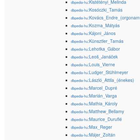
:Kistétényi_Melinda
dbpedia-hu
:Kosóczki_Tamás
dbpedia-hu
:Kovács_Endre_(orgonam
dbpedia-hu
:Kozma_Mátyás
dbpedia-hu
:Kájoni_János
dbpedia-hu
:Künsztler_Tamás
dbpedia-hu
:Lehotka_Gábor
dbpedia-hu
:Leoš_Janáček
dbpedia-hu
:Louis_Vierne
dbpedia-hu
:Ludger_Stühlmeyer
dbpedia-hu
:László_Attila_(énekes)
dbpedia-hu
:Marcel_Dupré
dbpedia-hu
:Marián_Varga
dbpedia-hu
:Mathia_Károly
dbpedia-hu
:Matthew_Bellamy
dbpedia-hu
:Maurice_Duruflé
dbpedia-hu
:Max_Reger
dbpedia-hu
:Májer_Zoltán
dbpedia-hu