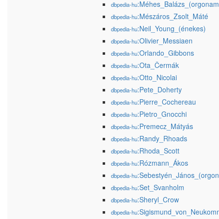
:Méhes_Balázs_(orgonam
dbpedia-hu
:Mészáros_Zsolt_Máté
dbpedia-hu
:Neil_Young_(énekes)
dbpedia-hu
:Olivier_Messiaen
dbpedia-hu
:Orlando_Gibbons
dbpedia-hu
:Ota_Čermák
dbpedia-hu
:Otto_Nicolai
dbpedia-hu
:Pete_Doherty
dbpedia-hu
:Pierre_Cochereau
dbpedia-hu
:Pietro_Gnocchi
dbpedia-hu
:Premecz_Mátyás
dbpedia-hu
:Randy_Rhoads
dbpedia-hu
:Rhoda_Scott
dbpedia-hu
:Rózmann_Ákos
dbpedia-hu
:Sebestyén_János_(orgo
dbpedia-hu
:Set_Svanholm
dbpedia-hu
:Sheryl_Crow
dbpedia-hu
:Sigismund_von_Neukom
dbpedia-hu