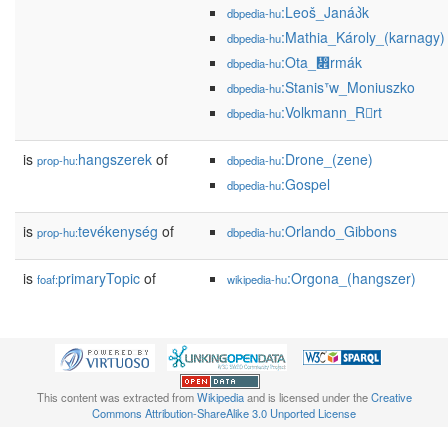
:Leoš_Janáპk
dbpedia-hu
:Mathia_Károly_(karnagy)
dbpedia-hu
:Ota_჎rmák
dbpedia-hu
:Stanisᐪw_Moniuszko
dbpedia-hu
:Volkmann_Rrt
dbpedia-hu
is
hangszerek
of
:Drone_(zene)
prop-hu:
dbpedia-hu
:Gospel
dbpedia-hu
is
tevékenység
of
:Orlando_Gibbons
prop-hu:
dbpedia-hu
is
primaryTopic
of
:Orgona_(hangszer)
foaf:
wikipedia-hu
This content was extracted from
Wikipedia
and is licensed under the
Creative
Commons Attribution-ShareAlike 3.0 Unported License