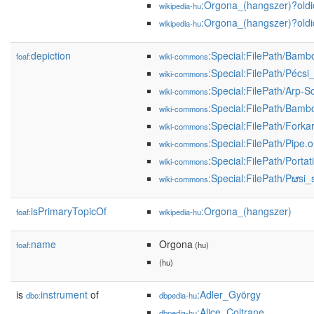
:Orgona_(hangszer)?ol
wikipedia-hu
:Orgona_(hangszer)?ol
wikipedia-hu
depiction
:Special:FilePath/Bamb
foaf:
wiki-commons
:Special:FilePath/Pécs
wiki-commons
:Special:FilePath/Arp-S
wiki-commons
:Special:FilePath/Bamb
wiki-commons
:Special:FilePath/Forka
wiki-commons
:Special:FilePath/Pipe.
wiki-commons
:Special:FilePath/Portat
wiki-commons
:Special:FilePath/Pຜsi
wiki-commons
isPrimaryTopicOf
:Orgona_(hangszer)
foaf:
wikipedia-hu
name
Orgona
foaf:
(hu)
(hu)
is
instrument
of
:Adler_György
dbo:
dbpedia-hu
:Alice_Coltrane
dbpedia-hu