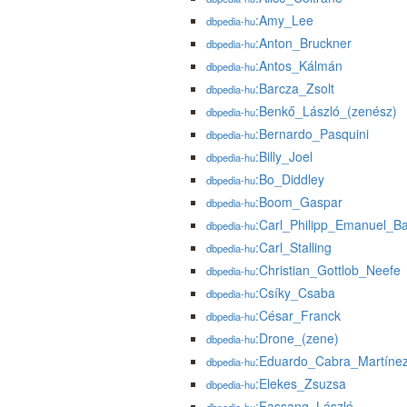
:Amy_Lee
dbpedia-hu
:Anton_Bruckner
dbpedia-hu
:Antos_Kálmán
dbpedia-hu
:Barcza_Zsolt
dbpedia-hu
:Benkő_László_(zenész)
dbpedia-hu
:Bernardo_Pasquini
dbpedia-hu
:Billy_Joel
dbpedia-hu
:Bo_Diddley
dbpedia-hu
:Boom_Gaspar
dbpedia-hu
:Carl_Philipp_Emanuel_B
dbpedia-hu
:Carl_Stalling
dbpedia-hu
:Christian_Gottlob_Neefe
dbpedia-hu
:Csíky_Csaba
dbpedia-hu
:César_Franck
dbpedia-hu
:Drone_(zene)
dbpedia-hu
:Eduardo_Cabra_Martíne
dbpedia-hu
:Elekes_Zsuzsa
dbpedia-hu
:Fassang_László