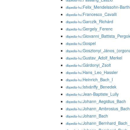
dbpedia-hu
:Felix_Mendelssohn-Barth
dbpedia-hu
:Francesco_Cavalli
dbpedia-hu
:Garczik_Richárd
dbpedia-hu
:Gergely_Ferenc
dbpedia-hu
:Giovanni_Battista_Pergol
dbpedia-hu
:Gospel
dbpedia-hu
:Gosztonyi_János_(orgon
dbpedia-hu
:Gustav_Adolf_Merkel
dbpedia-hu
:Gárdonyi_Zsolt
dbpedia-hu
:Hans_Leo_Hassler
dbpedia-hu
:Heinrich_Bach_I
dbpedia-hu
:Istvánffy_Benedek
dbpedia-hu
:Jean-Baptiste_Lully
dbpedia-hu
:Johann_Aegidius_Bach
dbpedia-hu
:Johann_Ambrosius_Bach
dbpedia-hu
:Johann_Bach
dbpedia-hu
:Johann_Bernhard_Bach_
dbpedia-hu