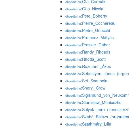
:Ota_Čermák
dbpedia-hu
:Otto_Nicolai
dbpedia-hu
:Pete_Doherty
dbpedia-hu
:Pierre_Cochereau
dbpedia-hu
:Pietro_Gnocchi
dbpedia-hu
:Premecz_Mátyás
dbpedia-hu
:Presser_Gábor
dbpedia-hu
:Randy_Rhoads
dbpedia-hu
:Rhoda_Scott
dbpedia-hu
:Rózmann_Ákos
dbpedia-hu
:Sebestyén_János_(orgo
dbpedia-hu
:Set_Svanholm
dbpedia-hu
:Sheryl_Crow
dbpedia-hu
:Sigismund_von_Neukom
dbpedia-hu
:Stanisław_Moniuszko
dbpedia-hu
:Sulyok_Imre_(zeneszerz
dbpedia-hu
:Szabó_Balázs_(orgonam
dbpedia-hu
:Szathmáry_Lilla
dbpedia-hu