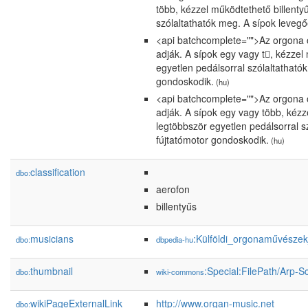
több, kézzel működtethető billenty
szólaltathatók meg. A sípok leveg
<api batchcomplete="">Az orgona ö
adják. A sípok egy vagy t, kézzel
egyetlen pedálsorral szólaltatható
gondoskodik.
(hu)
<api batchcomplete="">Az orgona ö
adják. A sípok egy vagy több, kézz
legtöbbször egyetlen pedálsorral s
fújtatómotor gondoskodik.
(hu)
classification
dbo:
aerofon
billentyűs
musicians
:Külföldi_orgonaművészek_
dbo:
dbpedia-hu
thumbnail
:Special:FilePath/Arp-
dbo:
wiki-commons
wikiPageExternalLink
http://www.organ-music.net
dbo: