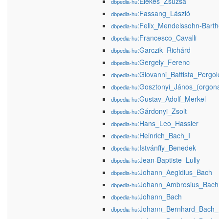
:Elekes_Zsuzsa
dbpedia-hu
:Fassang_László
dbpedia-hu
:Felix_Mendelssohn-Barth
dbpedia-hu
:Francesco_Cavalli
dbpedia-hu
:Garczik_Richárd
dbpedia-hu
:Gergely_Ferenc
dbpedia-hu
:Giovanni_Battista_Pergol
dbpedia-hu
:Gosztonyi_János_(orgon
dbpedia-hu
:Gustav_Adolf_Merkel
dbpedia-hu
:Gárdonyi_Zsolt
dbpedia-hu
:Hans_Leo_Hassler
dbpedia-hu
:Heinrich_Bach_I
dbpedia-hu
:Istvánffy_Benedek
dbpedia-hu
:Jean-Baptiste_Lully
dbpedia-hu
:Johann_Aegidius_Bach
dbpedia-hu
:Johann_Ambrosius_Bach
dbpedia-hu
:Johann_Bach
dbpedia-hu
:Johann_Bernhard_Bach_
dbpedia-hu