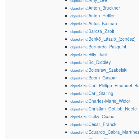
:Amy_Lee
dbpedia-hu
:Anton_Bruckner
dbpedia-hu
:Anton_Heiller
dbpedia-hu
:Antos_Kálmán
dbpedia-hu
:Barcza_Zsolt
dbpedia-hu
:Benkő_László_(zenész)
dbpedia-hu
:Bernardo_Pasquini
dbpedia-hu
:Billy_Joel
dbpedia-hu
:Bo_Diddley
dbpedia-hu
:Bolesław_Szabelski
dbpedia-hu
:Boom_Gaspar
dbpedia-hu
:Carl_Philipp_Emanuel_B
dbpedia-hu
:Carl_Stalling
dbpedia-hu
:Charles-Marie_Widor
dbpedia-hu
:Christian_Gottlob_Neefe
dbpedia-hu
:Csíky_Csaba
dbpedia-hu
:César_Franck
dbpedia-hu
:Eduardo_Cabra_Martíne
dbpedia-hu