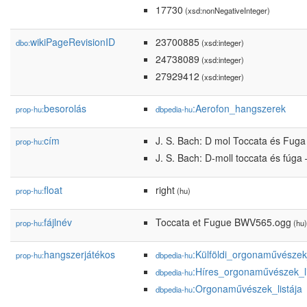
17730
(xsd:nonNegativeInteger)
wikiPageRevisionID
23700885
dbo:
(xsd:integer)
24738089
(xsd:integer)
27929412
(xsd:integer)
besorolás
:Aerofon_hangszerek
prop-hu:
dbpedia-hu
cím
J. S. Bach: D mol Toccata és Fug
prop-hu:
J. S. Bach: D-moll toccata és fúg
float
right
prop-hu:
(hu)
fájlnév
Toccata et Fugue BWV565.ogg
prop-hu:
(hu)
hangszerjátékos
:Külföldi_orgonaművészek_
prop-hu:
dbpedia-hu
:Híres_orgonaművészek_li
dbpedia-hu
:Orgonaművészek_listája
dbpedia-hu