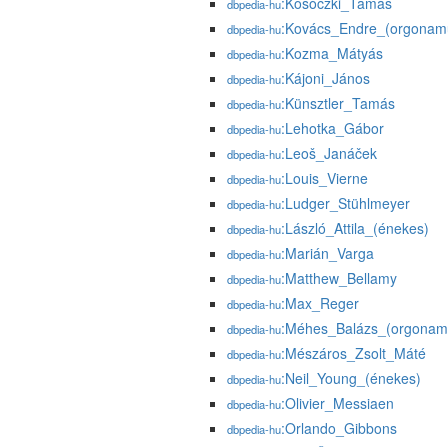
:Kosóczki_Tamás
dbpedia-hu
:Kovács_Endre_(orgonam
dbpedia-hu
:Kozma_Mátyás
dbpedia-hu
:Kájoni_János
dbpedia-hu
:Künsztler_Tamás
dbpedia-hu
:Lehotka_Gábor
dbpedia-hu
:Leoš_Janáček
dbpedia-hu
:Louis_Vierne
dbpedia-hu
:Ludger_Stühlmeyer
dbpedia-hu
:László_Attila_(énekes)
dbpedia-hu
:Marián_Varga
dbpedia-hu
:Matthew_Bellamy
dbpedia-hu
:Max_Reger
dbpedia-hu
:Méhes_Balázs_(orgonam
dbpedia-hu
:Mészáros_Zsolt_Máté
dbpedia-hu
:Neil_Young_(énekes)
dbpedia-hu
:Olivier_Messiaen
dbpedia-hu
:Orlando_Gibbons
dbpedia-hu