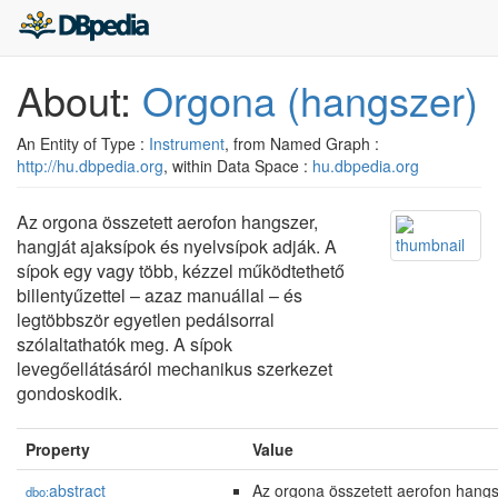
About:
Orgona (hangszer)
An Entity of Type :
Instrument
, from Named Graph :
http://hu.dbpedia.org
, within Data Space :
hu.dbpedia.org
Az orgona összetett aerofon hangszer,
hangját ajaksípok és nyelvsípok adják. A
sípok egy vagy több, kézzel működtethető
billentyűzettel – azaz manuállal – és
legtöbbször egyetlen pedálsorral
szólaltathatók meg. A sípok
levegőellátásáról mechanikus szerkezet
gondoskodik.
Property
Value
abstract
Az orgona összetett aerofon hangsz
dbo: