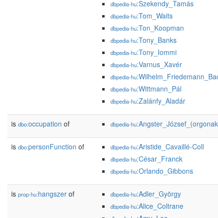
:Szekendy_Tamás
dbpedia-hu
:Tom_Waits
dbpedia-hu
:Ton_Koopman
dbpedia-hu
:Tony_Banks
dbpedia-hu
:Tony_Iommi
dbpedia-hu
:Varnus_Xavér
dbpedia-hu
:Wilhelm_Friedemann_Ba
dbpedia-hu
:Wittmann_Pál
dbpedia-hu
:Zalánfy_Aladár
dbpedia-hu
is
occupation
of
:Angster_József_(orgona
dbo:
dbpedia-hu
is
personFunction
of
:Aristide_Cavaillé-Coll
dbo:
dbpedia-hu
:César_Franck
dbpedia-hu
:Orlando_Gibbons
dbpedia-hu
is
hangszer
of
:Adler_György
prop-hu:
dbpedia-hu
:Alice_Coltrane
dbpedia-hu