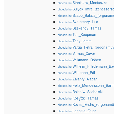
:Stanisław_Moniuszko
dbpedia-hu
:Sulyok_Imre_(zeneszerz
dbpedia-hu
:Szabó_Balázs_(orgonam
dbpedia-hu
:Szathmáry_Lilla
dbpedia-hu
:Szekendy_Tamás
dbpedia-hu
:Ton_Koopman
dbpedia-hu
:Tony_Iommi
dbpedia-hu
:Varga_Petra_(orgonaműv
dbpedia-hu
:Varnus_Xavér
dbpedia-hu
:Volkmann_Róbert
dbpedia-hu
:Wilhelm_Friedemann_Ba
dbpedia-hu
:Wittmann_Pál
dbpedia-hu
:Zalánfy_Aladár
dbpedia-hu
:Felix_Mendelssohn_Bart
dbpedia-hu
:Bolesᐪw_Szabelski
dbpedia-hu
:Kos༼zki_Tamás
dbpedia-hu
:Kovผs_Endre_(orgonamű
dbpedia-hu
:Lehotka_Gปor
dbpedia-hu