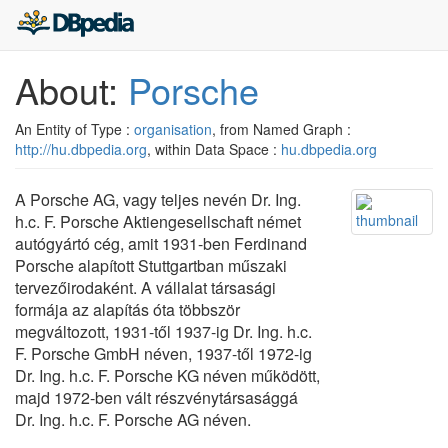
About:
Porsche
An Entity of Type :
organisation
, from Named Graph :
http://hu.dbpedia.org
, within Data Space :
hu.dbpedia.org
A Porsche AG, vagy teljes nevén Dr. Ing.
h.c. F. Porsche Aktiengesellschaft német
autógyártó cég, amit 1931-ben Ferdinand
Porsche alapított Stuttgartban műszaki
tervezőirodaként. A vállalat társasági
formája az alapítás óta többször
megváltozott, 1931-től 1937-ig Dr. Ing. h.c.
F. Porsche GmbH néven, 1937-től 1972-ig
Dr. Ing. h.c. F. Porsche KG néven működött,
majd 1972-ben vált részvénytársasággá
Dr. Ing. h.c. F. Porsche AG néven.