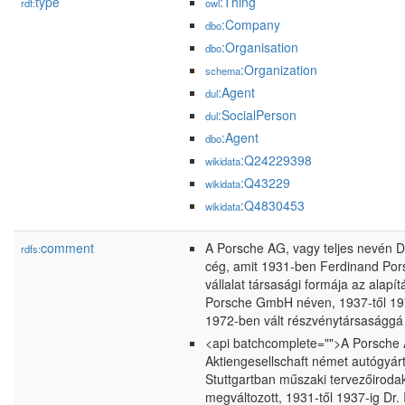
type
:Thing
rdf:
owl
:Company
dbo
:Organisation
dbo
:Organization
schema
:Agent
dul
:SocialPerson
dul
:Agent
dbo
:Q24229398
wikidata
:Q43229
wikidata
:Q4830453
wikidata
comment
A Porsche AG, vagy teljes nevén Dr
rdfs:
cég, amit 1931-ben Ferdinand Pors
vállalat társasági formája az alapít
Porsche GmbH néven, 1937-től 1972
1972-ben vált részvénytársasággá 
<api batchcomplete="">A Porsche AG
Aktiengesellschaft német autógyár
Stuttgartban műszaki tervezőirodaké
megváltozott, 1931-től 1937-ig Dr.