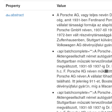
Property
Value
abstract
A Porsche AG, vagy teljes nevén Dr
dbo:
cég, amit 1931-ben Ferdinand Pors
vállalat társasági formája az alapít
Porsche GmbH néven, 1937-től 1972
1972-ben vált részvénytársasággá D
Zuffenhausenben, Stuttgart külváros
Volkswagen AG dévényújfalui gyárá
<api batchcomplete="">A Porsche AG
Aktiengesellschaft német autógyár
Stuttgartban műszaki tervezőirodaké
megváltozott, 1931-től 1937-ig Dr.
h.c. F. Porsche KG néven műk཭ött,
Porsche AG néven.A vállalat főhadi
található. Itt jelenleg 911-et, Bo
dévényújfalui gyárn, míg a Macan
<api batchcomplete="">A Porsche AG
Aktiengesellschaft német autógyár
Stuttgartban műszaki tervezőirodaké
megváltozott, 1931-től 1937-ig Dr.