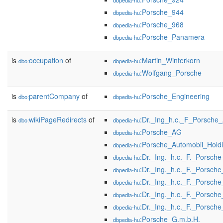
dbpedia-hu
:Porsche_944
dbpedia-hu
:Porsche_968
dbpedia-hu
:Porsche_Panamera
dbpedia-hu
is
occupation
of
:Martin_Winterkorn
dbo:
dbpedia-hu
:Wolfgang_Porsche
dbpedia-hu
is
parentCompany
of
:Porsche_Engineering
dbo:
dbpedia-hu
is
wikiPageRedirects
of
:Dr._Ing_h.c._F_Porsche
dbo:
dbpedia-hu
:Porsche_AG
dbpedia-hu
:Porsche_Automobil_Hold
dbpedia-hu
:Dr._Ing._h.c._F._Porsche
dbpedia-hu
:Dr._Ing._h.c._F._Porsch
dbpedia-hu
:Dr._Ing._h.c._F._Porsche
dbpedia-hu
:Dr._Ing._h.c._F._Porsch
dbpedia-hu
:Dr._Ing._h.c._F._Porsch
dbpedia-hu
:Porsche_G.m.b.H.
dbpedia-hu