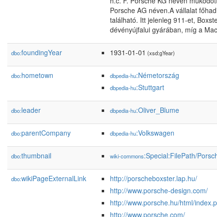
h.c. F. Porsche KG néven működött,
Porsche AG néven.A vállalat főhad
található. Itt jelenleg 911-et, Bo
dévényújfalui gyárában, míg a Mac
foundingYear
1931-01-01
dbo:
(xsd:gYear)
hometown
:Németország
dbo:
dbpedia-hu
:Stuttgart
dbpedia-hu
leader
:Oliver_Blume
dbo:
dbpedia-hu
parentCompany
:Volkswagen
dbo:
dbpedia-hu
thumbnail
:Special:FilePath/Por
dbo:
wiki-commons
wikiPageExternalLink
http://porscheboxster.lap.hu/
dbo:
http://www.porsche-design.com/
http://www.porsche.hu/html/index.
http://www.porsche.com/