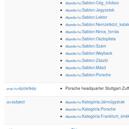
:Sablon:Cég_infobox
dbpedia-hu
:Sablon:Jegyzetek
dbpedia-hu
:Sablon:Lektor
dbpedia-hu
:Sablon:Nemzetközi_kata
dbpedia-hu
:Sablon:Nincs_forrás
dbpedia-hu
:Sablon:Oszloplista
dbpedia-hu
:Sablon:Szám
dbpedia-hu
:Sablon:Wayback
dbpedia-hu
:Sablon:Zászló
dbpedia-hu
:Sablon:Más3
dbpedia-hu
:Sablon:Porsche
dbpedia-hu
épületkép
Porsche headquarter Stuttgart-Zuf
prop-hu:
subject
:Kategória:Járműgyárak
dct:
dbpedia-hu
:Kategória:Porsche
dbpedia-hu
:Kategória:Frankfurti_érté
dbpedia-hu