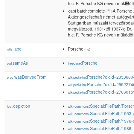
h.c. F. Porsche KG néven műk཭ött,
<api batchcomplete="">A Porsche AG
Aktiengesellschaft német autógyár
Stuttgartban műszaki tervezőirodaké
megváltozott, 1931-től 1937-ig Dr.
h.c. F. Porsche KG néven működött,
label
Porsche
rdfs:
(hu)
sameAs
:Porsche
owl:
freebase
wasDerivedFrom
:Porsche?oldid=235366
prov:
wikipedia-hu
:Porsche?oldid=255227
wikipedia-hu
:Porsche?oldid=276601
wikipedia-hu
depiction
:Special:FilePath/Pors
foaf:
wiki-commons
:Special:FilePath/1953-
wiki-commons
:Special:FilePath/1976-
wiki-commons
:Special:FilePath/1986
wiki-commons