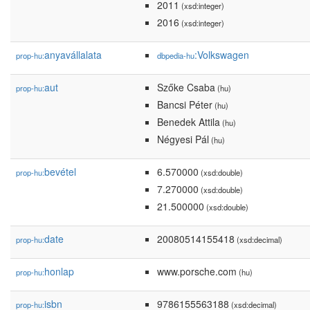
2011
(xsd:integer)
2016
(xsd:integer)
anyavállalata
:Volkswagen
prop-hu:
dbpedia-hu
aut
Szőke Csaba
prop-hu:
(hu)
Bancsi Péter
(hu)
Benedek Attila
(hu)
Négyesi Pál
(hu)
bevétel
6.570000
prop-hu:
(xsd:double)
7.270000
(xsd:double)
21.500000
(xsd:double)
date
20080514155418
prop-hu:
(xsd:decimal)
honlap
www.porsche.com
prop-hu:
(hu)
isbn
9786155563188
prop-hu:
(xsd:decimal)