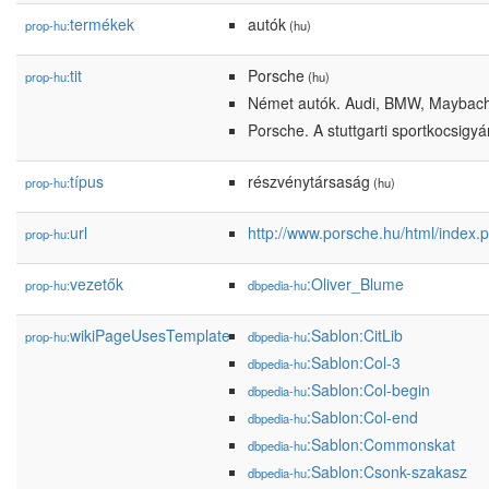
termékek
autók
prop-hu:
(hu)
tit
Porsche
prop-hu:
(hu)
Német autók. Audi, BMW, Maybach
Porsche. A stuttgarti sportkocsigyá
típus
részvénytársaság
prop-hu:
(hu)
url
http://www.porsche.hu/html/index.
prop-hu:
vezetők
:Oliver_Blume
prop-hu:
dbpedia-hu
wikiPageUsesTemplate
:Sablon:CitLib
prop-hu:
dbpedia-hu
:Sablon:Col-3
dbpedia-hu
:Sablon:Col-begin
dbpedia-hu
:Sablon:Col-end
dbpedia-hu
:Sablon:Commonskat
dbpedia-hu
:Sablon:Csonk-szakasz
dbpedia-hu