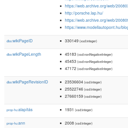
https://web.archive.org/web/2008
http://porsche.lap.hu/
https://web.archive.org/web/2008
https://www.modellautopont.hu/blo
wikiPageID
330149
dbo:
(xsd:integer)
wikiPageLength
45183
dbo:
(xsd:nonNegativeInteger)
45453
(xsd:nonNegativeInteger)
47172
(xsd:nonNegativeInteger)
wikiPageRevisionID
23536604
dbo:
(xsd:integer)
25522746
(xsd:integer)
27660159
(xsd:integer)
alapítás
1931
prop-hu:
(xsd:integer)
ann
2008
prop-hu:
(xsd:integer)