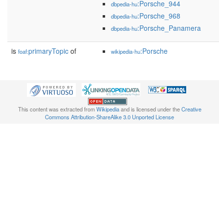
:Porsche_944
dbpedia-hu
:Porsche_968
dbpedia-hu
:Porsche_Panamera
dbpedia-hu
is
primaryTopic
of
:Porsche
foaf:
wikipedia-hu
This content was extracted from
Wikipedia
and is licensed under the
Creative
Commons Attribution-ShareAlike 3.0 Unported License