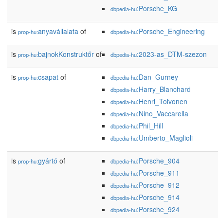
:Porsche_KG
dbpedia-hu
is
anyavállalata
of
:Porsche_Engineering
prop-hu:
dbpedia-hu
is
bajnokKonstruktőr
of
:2023-as_DTM-szezon
prop-hu:
dbpedia-hu
is
csapat
of
:Dan_Gurney
prop-hu:
dbpedia-hu
:Harry_Blanchard
dbpedia-hu
:Henri_Toivonen
dbpedia-hu
:Nino_Vaccarella
dbpedia-hu
:Phil_Hill
dbpedia-hu
:Umberto_Maglioli
dbpedia-hu
is
gyártó
of
:Porsche_904
prop-hu:
dbpedia-hu
:Porsche_911
dbpedia-hu
:Porsche_912
dbpedia-hu
:Porsche_914
dbpedia-hu
:Porsche_924
dbpedia-hu