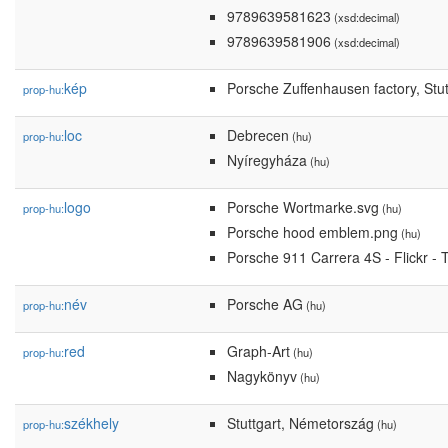
9789639581623
(xsd:decimal)
9789639581906
(xsd:decimal)
kép
Porsche Zuffenhausen factory, Stut
prop-hu:
loc
Debrecen
prop-hu:
(hu)
Nyíregyháza
(hu)
logo
Porsche Wortmarke.svg
prop-hu:
(hu)
Porsche hood emblem.png
(hu)
Porsche 911 Carrera 4S - Flickr - 
név
Porsche AG
prop-hu:
(hu)
red
Graph-Art
prop-hu:
(hu)
Nagykönyv
(hu)
székhely
Stuttgart, Németország
prop-hu:
(hu)