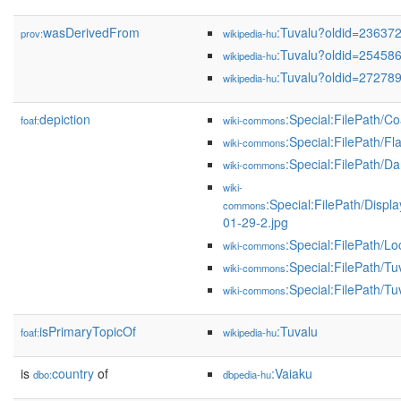
wasDerivedFrom
:Tuvalu?oldid=23637
prov:
wikipedia-hu
:Tuvalu?oldid=25458
wikipedia-hu
:Tuvalu?oldid=27278
wikipedia-hu
depiction
:Special:FilePath/C
foaf:
wiki-commons
:Special:FilePath/F
wiki-commons
:Special:FilePath/D
wiki-commons
wiki-
:Special:FilePath/Disp
commons
01-29-2.jpg
:Special:FilePath/L
wiki-commons
:Special:FilePath/
wiki-commons
:Special:FilePath/Tu
wiki-commons
isPrimaryTopicOf
:Tuvalu
foaf:
wikipedia-hu
is
country
of
:Vaiaku
dbo:
dbpedia-hu