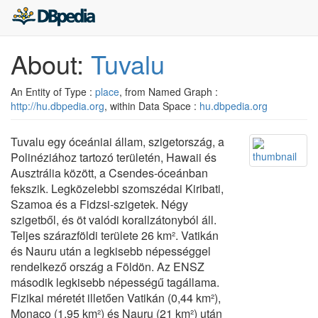
About:
Tuvalu
An Entity of Type :
place
, from Named Graph :
http://hu.dbpedia.org
, within Data Space :
hu.dbpedia.org
Tuvalu egy óceániai állam, szigetország, a
Polinéziához tartozó területén, Hawaii és
Ausztrália között, a Csendes-óceánban
fekszik. Legközelebbi szomszédai Kiribati,
Szamoa és a Fidzsi-szigetek. Négy
szigetből, és öt valódi korallzátonyból áll.
Teljes szárazföldi területe 26 km². Vatikán
és Nauru után a legkisebb népességgel
rendelkező ország a Földön. Az ENSZ
második legkisebb népességű tagállama.
Fizikai méretét illetően Vatikán (0,44 km²),
Monaco (1,95 km²) és Nauru (21 km²) után