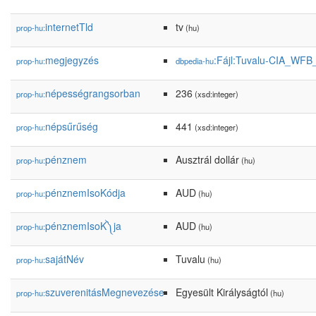
internetTld
tv
prop-hu:
(hu)
megjegyzés
:Fájl:Tuvalu-CIA_WF
prop-hu:
dbpedia-hu
népességrangsorban
236
prop-hu:
(xsd:integer)
népsűrűség
441
prop-hu:
(xsd:integer)
pénznem
Ausztrál dollár
prop-hu:
(hu)
pénznemIsoKódja
AUD
prop-hu:
(hu)
pénznemIsoK༽ja
AUD
prop-hu:
(hu)
sajátNév
Tuvalu
prop-hu:
(hu)
szuverenitásMegnevezése
Egyesült Királyságtól
prop-hu:
(hu)