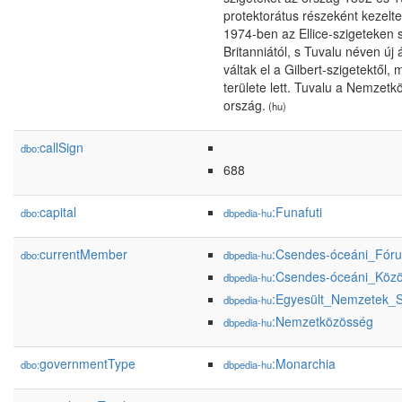
protektorátus részeként kezelte
1974-ben az Ellice-szigeteken 
Britanniától, s Tuvalu néven ú
váltak el a Gilbert-szigetektől,
területe lett. Tuvalu a Nemzetk
ország.
(hu)
callSign
dbo:
688
capital
:Funafuti
dbo:
dbpedia-hu
currentMember
:Csendes-óceáni_Fór
dbo:
dbpedia-hu
:Csendes-óceáni_Köz
dbpedia-hu
:Egyesült_Nemzetek_S
dbpedia-hu
:Nemzetközösség
dbpedia-hu
governmentType
:Monarchia
dbo:
dbpedia-hu