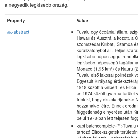
a negyedik legkisebb ország.
Property
Value
abstract
Tuvalu egy óceániai állam, szig
dbo:
Hawaii és Ausztrália között, a
szomszédai Kiribati, Szamoa és 
korallzátonyból áll. Teljes szár
legkisebb népességgel rendel
legkisebb népességű tagállama. 
Monaco (1,95 km²) és Nauru (2
Tuvalu első lakosai polinézek v
Egyesült Királyság érdekszféráj
1918 között a Gilbert- és Ellic
és 1974 között gyarmatterület v
írtak ki, hogy elszakadjanak-e 
hozzanak-e létre. Ennek eredmén
függetlenség elnyerése után Kir
belül 1978-ban lett teljesen füg
<api batchcomplete="">Tuvalu e
tartozó Ellice-szigetek területé