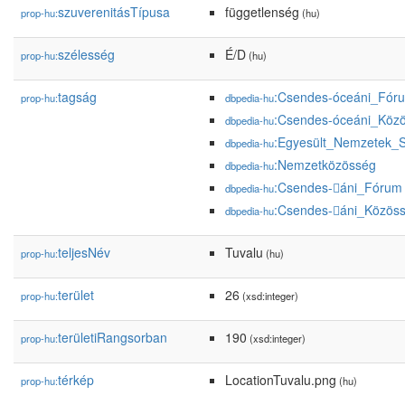
szuverenitásTípusa
függetlenség
prop-hu:
(hu)
szélesség
É/D
prop-hu:
(hu)
tagság
:Csendes-óceáni_Fór
prop-hu:
dbpedia-hu
:Csendes-óceáni_Köz
dbpedia-hu
:Egyesült_Nemzetek_S
dbpedia-hu
:Nemzetközösség
dbpedia-hu
:Csendes-áni_Fórum
dbpedia-hu
:Csendes-áni_Közös
dbpedia-hu
teljesNév
Tuvalu
prop-hu:
(hu)
terület
26
prop-hu:
(xsd:integer)
területiRangsorban
190
prop-hu:
(xsd:integer)
térkép
LocationTuvalu.png
prop-hu:
(hu)