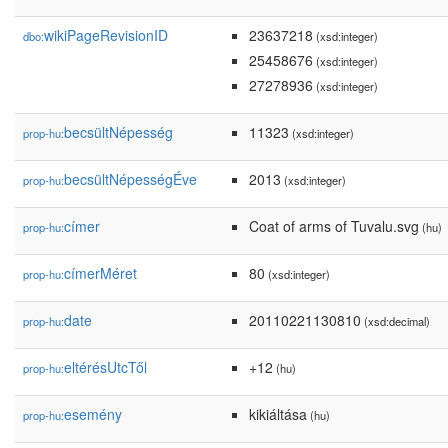
wikiPageRevisionID
23637218
dbo:
(xsd:integer)
25458676
(xsd:integer)
27278936
(xsd:integer)
becsültNépesség
11323
prop-hu:
(xsd:integer)
becsültNépességÉve
2013
prop-hu:
(xsd:integer)
címer
Coat of arms of Tuvalu.svg
prop-hu:
(hu)
címerMéret
80
prop-hu:
(xsd:integer)
date
20110221130810
prop-hu:
(xsd:decimal)
eltérésUtcTől
+12
prop-hu:
(hu)
esemény
kikiáltása
prop-hu:
(hu)