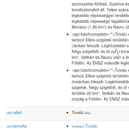
szomszédai Kiribati, Szamoa és 
korallzátonyból áll. Teljes szár
legkisebb népességgel rendel
legkisebb népességű tagállama. 
Monaco (1,95 km²) és Nauru (2
<api batchcomplete="">Tuvalu e
tartozó Ellice-szigetek területé
ánban fekszik. Legközelebbi s
Négy szigetből, és öt val༽i koral
km². Vatikán és Nauru után a 
Földön. Az ENSZ második legk
<api batchcomplete="">Tuvalu e
tartozó Ellice-szigetek területé
óceánban fekszik. Legközelebbi
szigetek. Négy szigetből, és öt v
területe 26 km². Vatikán és Na
ország a Földön. Az ENSZ más
label
Tuvalu
rdfs:
(hu)
sameAs
:Tuvalu
owl:
freebase