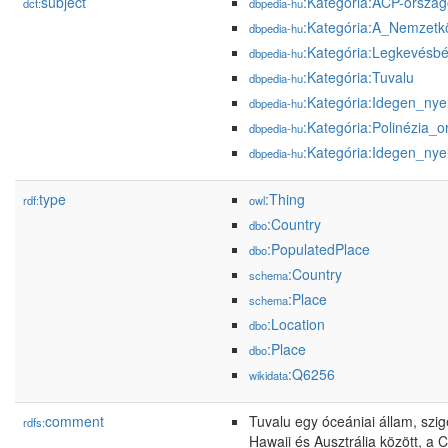
subject
:Kategória:ACP-orszá
dct:
dbpedia-hu
:Kategória:A_Nemzetk
dbpedia-hu
:Kategória:Legkevésbé
dbpedia-hu
:Kategória:Tuvalu
dbpedia-hu
:Kategória:Idegen_nye
dbpedia-hu
:Kategória:Polinézia_o
dbpedia-hu
:Kategória:Idegen_nye
dbpedia-hu
type
:Thing
rdf:
owl
:Country
dbo
:PopulatedPlace
dbo
:Country
schema
:Place
schema
:Location
dbo
:Place
dbo
:Q6256
wikidata
comment
Tuvalu egy óceániai állam, szig
rdfs:
Hawaii és Ausztrália között, a