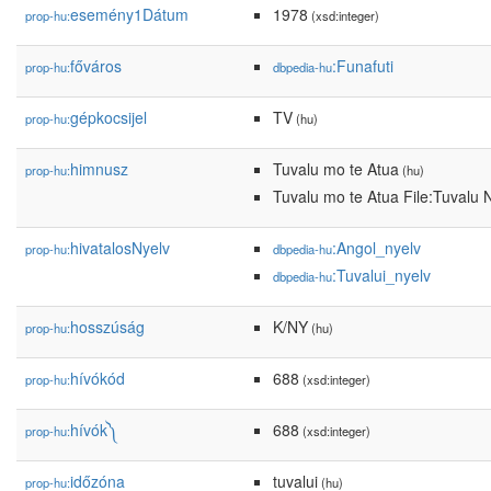
esemény1Dátum
1978
prop-hu:
(xsd:integer)
főváros
:Funafuti
prop-hu:
dbpedia-hu
gépkocsijel
TV
prop-hu:
(hu)
himnusz
Tuvalu mo te Atua
prop-hu:
(hu)
Tuvalu mo te Atua File:Tuvalu 
hivatalosNyelv
:Angol_nyelv
prop-hu:
dbpedia-hu
:Tuvalui_nyelv
dbpedia-hu
hosszúság
K/NY
prop-hu:
(hu)
hívókód
688
prop-hu:
(xsd:integer)
hívók༽
688
prop-hu:
(xsd:integer)
időzóna
tuvalui
prop-hu:
(hu)