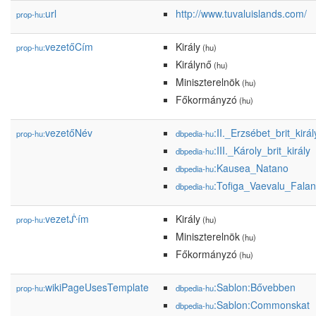
url
http://www.tuvaluislands.com/
prop-hu:
vezetőCím
Király
prop-hu:
(hu)
Királynő
(hu)
Miniszterelnök
(hu)
Főkormányzó
(hu)
vezetőNév
:II._Erzsébet_brit_kirá
prop-hu:
dbpedia-hu
:III._Károly_brit_király
dbpedia-hu
:Kausea_Natano
dbpedia-hu
:Tofiga_Vaevalu_Falan
dbpedia-hu
vezetᔜím
Király
prop-hu:
(hu)
Miniszterelnök
(hu)
Főkormányzó
(hu)
wikiPageUsesTemplate
:Sablon:Bővebben
prop-hu:
dbpedia-hu
:Sablon:Commonskat
dbpedia-hu