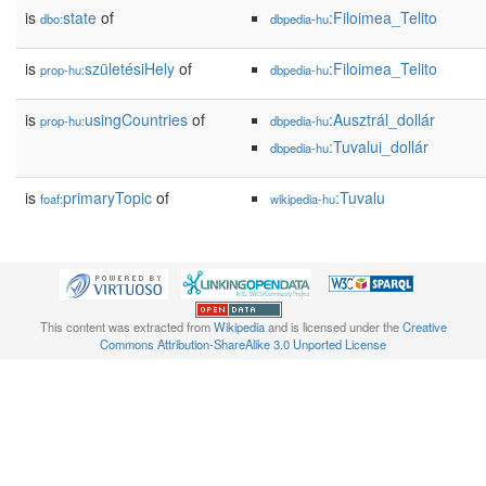
is
state
of
:Filoimea_Telito
dbo:
dbpedia-hu
is
születésiHely
of
:Filoimea_Telito
prop-hu:
dbpedia-hu
is
usingCountries
of
:Ausztrál_dollár
prop-hu:
dbpedia-hu
:Tuvalui_dollár
dbpedia-hu
is
primaryTopic
of
:Tuvalu
foaf:
wikipedia-hu
This content was extracted from
Wikipedia
and is licensed under the
Creative
Commons Attribution-ShareAlike 3.0 Unported License