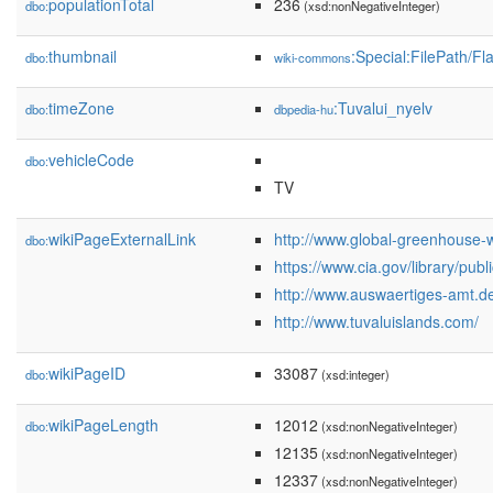
populationTotal
236
dbo:
(xsd:nonNegativeInteger)
thumbnail
:Special:FilePath/F
dbo:
wiki-commons
timeZone
:Tuvalui_nyelv
dbo:
dbpedia-hu
vehicleCode
dbo:
TV
wikiPageExternalLink
http://www.global-greenhouse-
dbo:
https://www.cia.gov/library/publ
http://www.auswaertiges-amt.de
http://www.tuvaluislands.com/
wikiPageID
33087
dbo:
(xsd:integer)
wikiPageLength
12012
dbo:
(xsd:nonNegativeInteger)
12135
(xsd:nonNegativeInteger)
12337
(xsd:nonNegativeInteger)