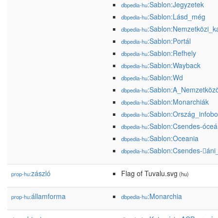
:Sablon:Jegyzetek
dbpedia-hu
:Sablon:Lásd_még
dbpedia-hu
:Sablon:Nemzetközi_k
dbpedia-hu
:Sablon:Portál
dbpedia-hu
:Sablon:Refhely
dbpedia-hu
:Sablon:Wayback
dbpedia-hu
:Sablon:Wd
dbpedia-hu
:Sablon:A_Nemzetközö
dbpedia-hu
:Sablon:Monarchiák
dbpedia-hu
:Sablon:Ország_infob
dbpedia-hu
:Sablon:Csendes-óce
dbpedia-hu
:Sablon:Oceania
dbpedia-hu
:Sablon:Csendes-áni
dbpedia-hu
zászló
Flag of Tuvalu.svg
prop-hu:
(hu)
államforma
:Monarchia
prop-hu:
dbpedia-hu