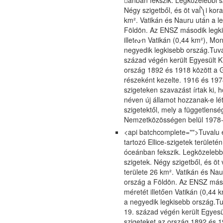
ánban fekszik. Legközelebbi s
Négy szigetből, és öt val༽i koral
km². Vatikán és Nauru után a 
Földön. Az ENSZ második legki
illetᔞn Vatikán (0,44 km²), Mo
negyedik legkisebb ország.Tuval
század végén került Egyesült Ki
ország 1892 és 1918 között a Gi
részeként kezelte. 1916 és 1974
szigeteken szavazást írtak ki, 
néven új államot hozzanak-e lé
szigetektől, mely a függetlenség
Nemzetközösségen belül 1978-ba
<api batchcomplete="">Tuvalu e
tartozó Ellice-szigetek területé
óceánban fekszik. Legközelebbi
szigetek. Négy szigetből, és öt v
területe 26 km². Vatikán és Na
ország a Földön. Az ENSZ máso
méretét illetően Vatikán (0,44
a negyedik legkisebb ország.Tuv
19. század végén került Egyesül
szigeteket az ország 1892 és 19