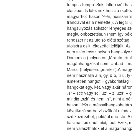
tempus-tempo. Sok, latin ปຜét ha
olaszban is léteznek hosszú (kett
magyarhoz hasonl༺n, hosszan is ej
franciával és a némettel). A legt
hangsúlyozás sokszor lényeges sze
megkülönböztetésn (nem így péld
rendszerint az utolsó előtti szótag,
utolsóra esik, ékezettel jelöljük. 
nem szép rossz helyen hangsúlyozn
Domenico (helyesen: „táranto, rími
magánhangzókat sem szabad – mag
Marco (helyesen: „márko”).A magya
nem használja a h, gy, ö-ő, ü-ű, t
ismeretlen hangot – gyakorlatilag
hangokat egy, két, vagy akár három 
„s” – sce vagy sci, 𠇭z” – z, 𠇭zs” –
mindig „szk” és nem „s”, mint a n
hasonl༺n a mássalhangzóhatáron tö
következő sorba visszük át mindaz
szó kezdᔝhet, például que-sto. A di
használ, például miei, tuoi. Ezek,
nem választhatók el a magánhang