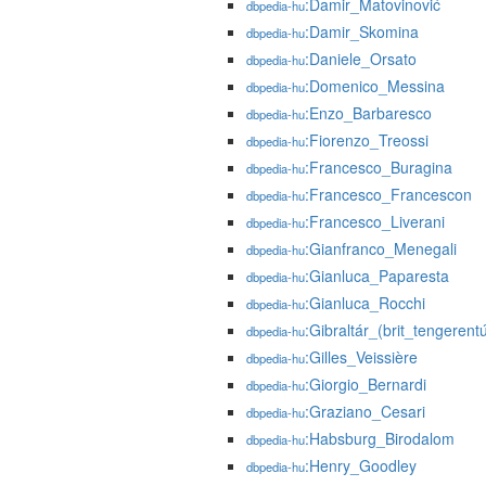
:Damir_Matovinović
dbpedia-hu
:Damir_Skomina
dbpedia-hu
:Daniele_Orsato
dbpedia-hu
:Domenico_Messina
dbpedia-hu
:Enzo_Barbaresco
dbpedia-hu
:Fiorenzo_Treossi
dbpedia-hu
:Francesco_Buragina
dbpedia-hu
:Francesco_Francescon
dbpedia-hu
:Francesco_Liverani
dbpedia-hu
:Gianfranco_Menegali
dbpedia-hu
:Gianluca_Paparesta
dbpedia-hu
:Gianluca_Rocchi
dbpedia-hu
:Gibraltár_(brit_tengerentú
dbpedia-hu
:Gilles_Veissière
dbpedia-hu
:Giorgio_Bernardi
dbpedia-hu
:Graziano_Cesari
dbpedia-hu
:Habsburg_Birodalom
dbpedia-hu
:Henry_Goodley
dbpedia-hu