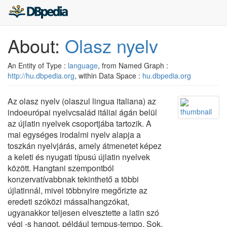
About:
Olasz nyelv
An Entity of Type :
language
, from Named Graph :
http://hu.dbpedia.org
, within Data Space :
hu.dbpedia.org
Az olasz nyelv (olaszul lingua italiana) az
indoeurópai nyelvcsalád itáliai ágán belül
az újlatin nyelvek csoportjába tartozik. A
mai egységes irodalmi nyelv alapja a
toszkán nyelvjárás, amely átmenetet képez
a keleti és nyugati típusú újlatin nyelvek
között. Hangtani szempontból
konzervatívabbnak tekinthető a többi
újlatinnál, mivel többnyire megőrizte az
eredeti szóközi mássalhangzókat,
ugyanakkor teljesen elvesztette a latin szó
végi -s hangot, például tempus-tempo. Sok,