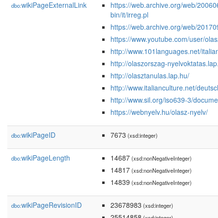
wikiPageExternalLink
https://web.archive.org/web/200606
dbo:
bin/it/irreg.pl
https://web.archive.org/web/20170
https://www.youtube.com/user/olas
http://www.101languages.net/italia
http://olaszorszag-nyelvoktatas.lap
http://olasztanulas.lap.hu/
http://www.italianculture.net/deuts
http://www.sil.org/iso639-3/docum
https://webnyelv.hu/olasz-nyelv/
wikiPageID
7673
dbo:
(xsd:integer)
wikiPageLength
14687
dbo:
(xsd:nonNegativeInteger)
14817
(xsd:nonNegativeInteger)
14839
(xsd:nonNegativeInteger)
wikiPageRevisionID
23678983
dbo:
(xsd:integer)
25514858
(xsd:integer)