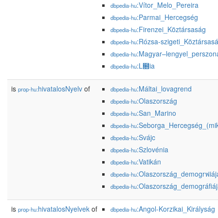
:Vítor_Melo_Pereira
dbpedia-hu
:Parmai_Hercegség
dbpedia-hu
:Firenzei_Köztársaság
dbpedia-hu
:Rózsa-szigeti_Köztársas
dbpedia-hu
:Magyar–lengyel_perszon
dbpedia-hu
:L໛ia
dbpedia-hu
is
hivatalosNyelv
of
:Máltai_lovagrend
prop-hu:
dbpedia-hu
:Olaszország
dbpedia-hu
:San_Marino
dbpedia-hu
:Seborga_Hercegség_(mi
dbpedia-hu
:Svájc
dbpedia-hu
:Szlovénia
dbpedia-hu
:Vatikán
dbpedia-hu
:Olaszország_demogrฟiáj
dbpedia-hu
:Olaszország_demográfiá
dbpedia-hu
is
hivatalosNyelvek
of
:Angol-Korzikai_Királyság
prop-hu:
dbpedia-hu