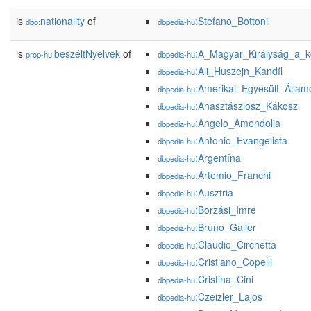
is
nationality
of
:Stefano_Bottoni
dbo:
dbpedia-hu
is
beszéltNyelvek
of
:A_Magyar_Királyság_a_k
prop-hu:
dbpedia-hu
:Ali_Huszejn_Kandíl
dbpedia-hu
:Amerikai_Egyesült_Állam
dbpedia-hu
:Anasztásziosz_Kákosz
dbpedia-hu
:Angelo_Amendolia
dbpedia-hu
:Antonio_Evangelista
dbpedia-hu
:Argentína
dbpedia-hu
:Artemio_Franchi
dbpedia-hu
:Ausztria
dbpedia-hu
:Borzási_Imre
dbpedia-hu
:Bruno_Galler
dbpedia-hu
:Claudio_Circhetta
dbpedia-hu
:Cristiano_Copelli
dbpedia-hu
:Cristina_Cini
dbpedia-hu
:Czeizler_Lajos
dbpedia-hu