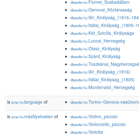
:Fiumei_Szabadállam
dbpedia-hu
:Genovai_Köztársaság
dbpedia-hu
:Illír_Királyság_(1816–184
dbpedia-hu
:Itáliai_Királyság_(1805–
dbpedia-hu
:Két_Szicília_Királysága
dbpedia-hu
:Luccai_Hercegség
dbpedia-hu
:Olasz_Királyság
dbpedia-hu
:Szárd_Királyság
dbpedia-hu
:Toszkánai_Nagyhercegs
dbpedia-hu
:Illír_Királyság_(1816)
dbpedia-hu
:Itáliai_Királyság_(1805)
dbpedia-hu
:Monferratói_Hercegség
dbpedia-hu
is
language
of
:Torino–Genova-vasútvon
prop-hu:
dbpedia-hu
is
másNyelveken
of
:Violino_piccolo
prop-hu:
dbpedia-hu
:Violoncello_piccolo
dbpedia-hu
:Violotta
dbpedia-hu