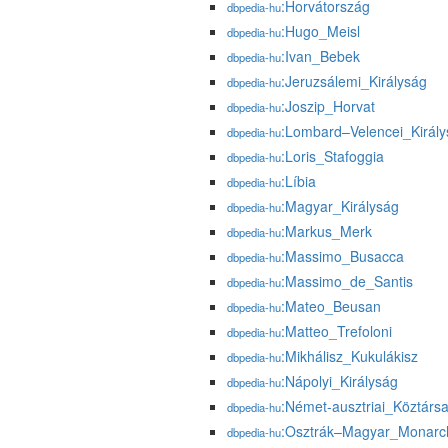
:Horvátország
dbpedia-hu
:Hugo_Meisl
dbpedia-hu
:Ivan_Bebek
dbpedia-hu
:Jeruzsálemi_Királyság
dbpedia-hu
:Joszip_Horvat
dbpedia-hu
:Lombard–Velencei_Királ
dbpedia-hu
:Loris_Stafoggia
dbpedia-hu
:Líbia
dbpedia-hu
:Magyar_Királyság
dbpedia-hu
:Markus_Merk
dbpedia-hu
:Massimo_Busacca
dbpedia-hu
:Massimo_de_Santis
dbpedia-hu
:Mateo_Beusan
dbpedia-hu
:Matteo_Trefoloni
dbpedia-hu
:Mikhálisz_Kukulákisz
dbpedia-hu
:Nápolyi_Királyság
dbpedia-hu
:Német-ausztriai_Köztárs
dbpedia-hu
:Osztrák–Magyar_Monarc
dbpedia-hu