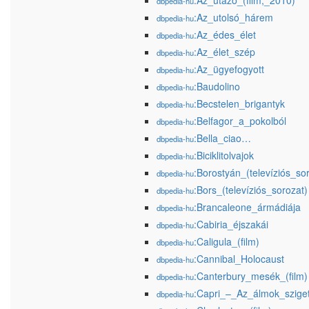
:Az_utazó_(film,_2010)
dbpedia-hu
:Az_utolsó_hárem
dbpedia-hu
:Az_édes_élet
dbpedia-hu
:Az_élet_szép
dbpedia-hu
:Az_ügyefogyott
dbpedia-hu
:Baudolino
dbpedia-hu
:Becstelen_brigantyk
dbpedia-hu
:Belfagor_a_pokolból
dbpedia-hu
:Bella_ciao…
dbpedia-hu
:Biciklitolvajok
dbpedia-hu
:Borostyán_(televíziós_so
dbpedia-hu
:Bors_(televíziós_sorozat)
dbpedia-hu
:Brancaleone_ármádiája
dbpedia-hu
:Cabiria_éjszakái
dbpedia-hu
:Caligula_(film)
dbpedia-hu
:Cannibal_Holocaust
dbpedia-hu
:Canterbury_mesék_(film)
dbpedia-hu
:Capri_–_Az_álmok_szige
dbpedia-hu