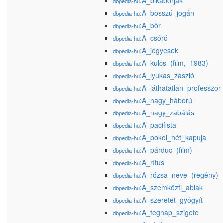
:A_bikaborjak
dbpedia-hu
:A_bosszú_jogán
dbpedia-hu
:A_bőr
dbpedia-hu
:A_csóró
dbpedia-hu
:A_jegyesek
dbpedia-hu
:A_kulcs_(film,_1983)
dbpedia-hu
:A_lyukas_zászló
dbpedia-hu
:A_láthatatlan_professzor
dbpedia-hu
:A_nagy_háború
dbpedia-hu
:A_nagy_zabálás
dbpedia-hu
:A_pacifista
dbpedia-hu
:A_pokol_hét_kapuja
dbpedia-hu
:A_párduc_(film)
dbpedia-hu
:A_rítus
dbpedia-hu
:A_rózsa_neve_(regény)
dbpedia-hu
:A_szemközti_ablak
dbpedia-hu
:A_szeretet_gyógyít
dbpedia-hu
:A_tegnap_szigete
dbpedia-hu