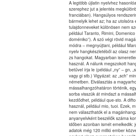
A legtöbb újlatin nyelvhez hasonl
szerephez jut a jelentés megkülön
franciában). Hangsúlyos rendszerint
bármelyik lehet az; ha az utolsóra e
tulajdonneveket különösen nem sz
például Taranto, Rimini, Domenico (
doméniko”). A szó végi rövid ma
módra – megnyújtani, például Mar
nyelv hangkészletéből az olasz nem 
zs hangokat. Magyarban ismeretlen
használ. A nálunk megszokott hang
betűvel írja le (például „ny” – gn, „
vagy gi stb.) Vigyázat: az „sch” mi
németben. Elválasztás a magyarh
mássalhangzóhatáron történik, egy 
sorba visszük át mindazt a mással
kezdődhet, például que-sto. A difto
használ, például mio, tuoi. Ezek, 
nem választhatók el a magánhangz
anyanyelvként beszélők száma kor
időben azonban ismét emelkedik: je
adatok még 120 millió ember közve