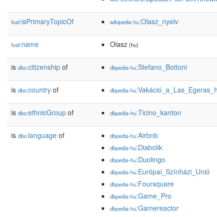
isPrimaryTopicOf
:Olasz_nyelv
foaf:
wikipedia-hu
name
Olasz
foaf:
(hu)
is
citizenship
of
:Stefano_Bottoni
dbo:
dbpedia-hu
is
country
of
:Vakáció_a_Las_Egeras_h
dbo:
dbpedia-hu
is
ethnicGroup
of
:Ticino_kanton
dbo:
dbpedia-hu
is
language
of
:Airbnb
dbo:
dbpedia-hu
:Diabolik
dbpedia-hu
:Duolingo
dbpedia-hu
:Európai_Színházi_Unió
dbpedia-hu
:Foursquare
dbpedia-hu
:Game_Pro
dbpedia-hu
:Gamereactor
dbpedia-hu