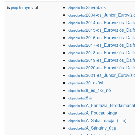
is
nyelv
of
:Szívrablók
prop-hu:
dbpedia-hu
:2004-es_Junior_Eurovízió
dbpedia-hu
:2014-es_Eurovíziós_Dalfe
dbpedia-hu
:2015-ös_Eurovíziós_Dalfe
dbpedia-hu
:2016-os_Eurovíziós_Dalfe
dbpedia-hu
:2017-es_Eurovíziós_Dalfe
dbpedia-hu
:2018-as_Eurovíziós_Dalfe
dbpedia-hu
:2019-es_Eurovíziós_Dalfe
dbpedia-hu
:2020-as_Eurovíziós_Dalfe
dbpedia-hu
:2021-es_Junior_Eurovízió
dbpedia-hu
:30_ezüst
dbpedia-hu
:8_és_1/2_nő
dbpedia-hu
:8½
dbpedia-hu
:A_Fantázia_Birodalmána
dbpedia-hu
:A_Foucault-inga
dbpedia-hu
:A_Sakál_napja_(film)
dbpedia-hu
:A_Sárkány_útja
dbpedia-hu