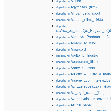
:A_túró
dbpedia-hu
:Agymosás_(film)
dbpedia-hu
:Al_bar_dello_sport
dbpedia-hu
:Aladdin_(film,_1986)
dbpedia-hu
dbpedia-
:Alex_és_bandája:_Hogyan_nőjün
hu
:Alien_vs._Predator_–_A
dbpedia-hu
:Amami_se_vuoi
dbpedia-hu
:Amarcord
dbpedia-hu
:Aprite_le_finestre
dbpedia-hu
:Apámuram_(film)
dbpedia-hu
:Arany_a_prérin
dbpedia-hu
:Arrietty_–_Elvitte_a_man
dbpedia-hu
:Arsène_Lupin_(televízió
dbpedia-hu
:Az_Ezeregyéjszaka_virág
dbpedia-hu
:Az_algíri_csata_(film)
dbpedia-hu
:Az_angyalok_is_esznek_
dbpedia-hu
:Az_ifjú_pápa
dbpedia-hu