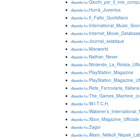
:Giochi_per_il_mio_compu
dbpedia-hu
:Hurrà_Juventus
dbpedia-hu
:Il_Fatto_Quotidiano
dbpedia-hu
:International_Music_Scor
dbpedia-hu
:Internet_Movie_Databas
dbpedia-hu
:Journal_asiatique
dbpedia-hu
:Macworld
dbpedia-hu
:Nathan_Never
dbpedia-hu
:Nintendo_La_Rivista_Uffi
dbpedia-hu
:PlayStation_Magazine
dbpedia-hu
:PlayStation_Magazine_Uff
dbpedia-hu
:Rete_Ferroviaria_Italiana
dbpedia-hu
:The_Games_Machine_(ol
dbpedia-hu
:W.I.T.C.H.
dbpedia-hu
:Waberer’s_International_
dbpedia-hu
:Xbox_Magazine_Ufficiale
dbpedia-hu
:Zagor
dbpedia-hu
:Állam_Nélküli_Népek_La
dbpedia-hu