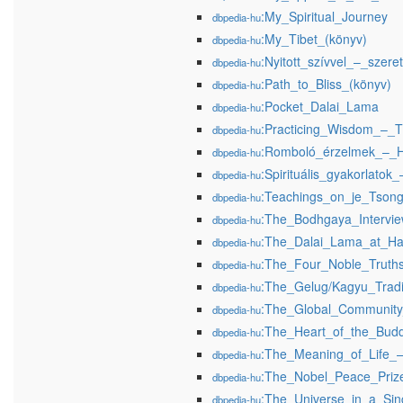
:My_Spiritual_Journey
dbpedia-hu
:My_Tibet_(könyv)
dbpedia-hu
:Nyitott_szívvel_–_sze
dbpedia-hu
:Path_to_Bliss_(könyv)
dbpedia-hu
:Pocket_Dalai_Lama
dbpedia-hu
:Practicing_Wisdom_–_T
dbpedia-hu
:Romboló_érzelmek_–_H
dbpedia-hu
:Spirituális_gyakorlatok
dbpedia-hu
:Teachings_on_je_Tsong
dbpedia-hu
:The_Bodhgaya_Intervi
dbpedia-hu
:The_Dalai_Lama_at_Ha
dbpedia-hu
:The_Four_Noble_Truths
dbpedia-hu
:The_Gelug/Kagyu_Trad
dbpedia-hu
:The_Global_Community_
dbpedia-hu
:The_Heart_of_the_Bud
dbpedia-hu
:The_Meaning_of_Life_–
dbpedia-hu
:The_Nobel_Peace_Priz
dbpedia-hu
:The_Universe_in_a_Sin
dbpedia-hu