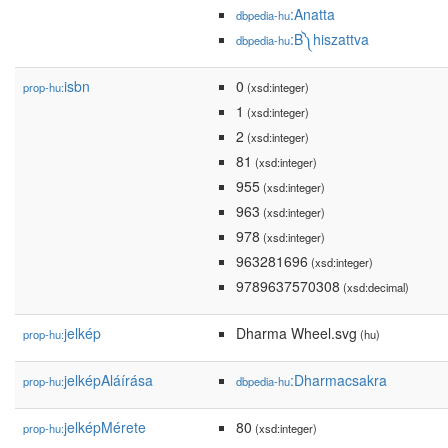
:Anatta
dbpedia-hu
:B༽hiszattva
dbpedia-hu
isbn
0
prop-hu:
(xsd:integer)
1
(xsd:integer)
2
(xsd:integer)
81
(xsd:integer)
955
(xsd:integer)
963
(xsd:integer)
978
(xsd:integer)
963281696
(xsd:integer)
9789637570308
(xsd:decimal)
jelkép
Dharma Wheel.svg
prop-hu:
(hu)
jelképAláírása
:Dharmacsakra
prop-hu:
dbpedia-hu
jelképMérete
80
prop-hu:
(xsd:integer)