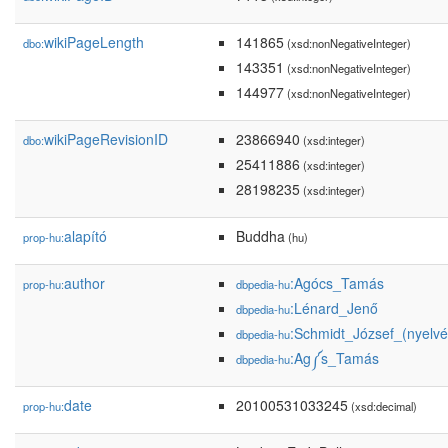
wikiPageLength
141865
dbo:
(xsd:nonNegativeInteger)
143351
(xsd:nonNegativeInteger)
144977
(xsd:nonNegativeInteger)
wikiPageRevisionID
23866940
dbo:
(xsd:integer)
25411886
(xsd:integer)
28198235
(xsd:integer)
alapító
Buddha
prop-hu:
(hu)
author
:Agócs_Tamás
prop-hu:
dbpedia-hu
:Lénard_Jenő
dbpedia-hu
:Schmidt_József_(nyelvé
dbpedia-hu
:Ag༼s_Tamás
dbpedia-hu
date
20100531033245
prop-hu:
(xsd:decimal)