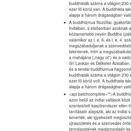
buddhisták száma a világon 230 
ezer fő körül van. A buddhista i
alapja a három drágaságban val
A buddhizmus filozófiai, gyakorla
Indiában, s elsősorban azoknak a
közismertebb nevén Buddha (páli/s
valamikor az i. e. 6. és i. e. 4. 
megszabaduljanak a szenvedéstől
tekintenek, mint a megszabadulás
a mahájána („nagy út”) és a vad
Srí Lankán és Délkelet-Ázsiában.
és a tendai buddhizmus hagyomán
buddhisták száma a világon 230 
ezer fő körül volt. A buddhista i
alapja a három drágaságban val
<api batchcomplete="">A buddhizmu
azon belül az indiai vallások közé
szentesített kasztrendszer ellen
tanításain alapszik, aki az indiai
ismerték, aki igyekezett megoszta
újraszületés és a szenvedés örö
természetének megismerésén keres