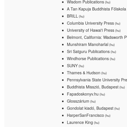
Wisdom Publications
(hu)
A Tan Kapuja Buddhista Főiskola
BRILL
(hu)
Columbia University Press
(hu)
University of Hawai'i Press
(hu)
Belmont, California: Wadsworth P
Munshiram Manoharlal
(hu)
Sri Satguru Publications
(hu)
Windhorse Publications
(hu)
SUNY
(hu)
Thames & Hudson
(hu)
Pennsylvania State University Pr
Buddhista Misszió, Budapest
(hu)
Fapadoskonyv.hu
(hu)
Glosszárium
(hu)
Gondolat kiadó, Budapest
(hu)
HarperSanFrancisco
(hu)
Laurence King
(hu)