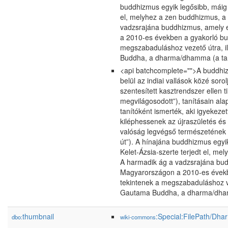
buddhizmus egyik legősibb, máig 
el, melyhez a zen buddhizmus, a
vadzsrajána buddhizmus, amely e
a 2010-es években a gyakorló bud
megszabaduláshoz vezető útra, i
Buddha, a dharma/dhamma (a tan
<api batchcomplete="">A buddhizmu
belül az indiai vallások közé soro
szentesített kasztrendszer ellen
megvilágosodott”), tanításain alap
tanítóként ismerték, aki igyekeze
kiléphessenek az újraszületés é
valóság legvégső természetének m
út”). A hínajána buddhizmus egy
Kelet-Ázsia-szerte terjedt el, m
A harmadik ág a vadzsrajána budd
Magyarországon a 2010-es évekbe
tekintenek a megszabaduláshoz ve
Gautama Buddha, a dharma/dhamm
thumbnail
:Special:FilePath/Dh
dbo:
wiki-commons