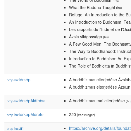
The World of Buddhism
(hu)
What the Buddha Taught
(hu)
Refuge: An Introduction to the
An Introduction to Buddhism: Tea
Les rapports de l'Inde et de l'Oc
Ázsia világossága
(hu)
A Few Good Men: The Bodhisattva
The Way to Buddhahood: Instruc
Introduction to Buddhism: An Expl
The Role of Bodhicitta in Buddhi
térkép
A buddhizmus elterjedése Ázsiá
prop-hu:
A buddhizmus elterjedése Ázsin
térképAláírása
A buddhizmus mai elterjedése
prop-hu:
(hu
térképMérete
220
prop-hu:
(xsd:integer)
url
https://archive.org/details/found
prop-hu: