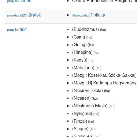
series
Oxford Handbooks in Religion an
prop-hu:
szentIratok
:Tipitaka
prop-hu:
dbpedia-hu
text
(Buddhizmus)
prop-hu:
(hu)
(Csan)
(hu)
(Gelug)
(hu)
(Hínajána)
(hu)
(Kagyü)
(hu)
(Mahájána)
(hu)
(Mozg.: Kosei-kai, Szóka-Gakkai)
(Mozg.: Új Kadampa Hagyomány
(Nicsiren iskola)
(hu)
(Nicsiren)
(hu)
(Nicsirensó iskola)
(hu)
(Nyingma)
(hu)
(Rinzai)
(hu)
(Singon)
(hu)
(Sinnjo-en)
(hu)