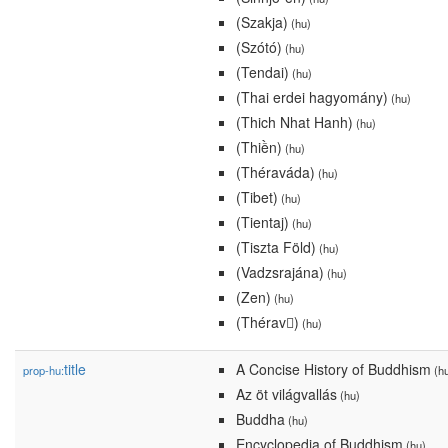
(Szakja)
(hu)
(Szótó)
(hu)
(Tendai)
(hu)
(Thai erdei hagyomány)
(hu)
(Thich Nhat Hanh)
(hu)
(Thiền)
(hu)
(Théraváda)
(hu)
(Tibet)
(hu)
(Tientaj)
(hu)
(Tiszta Föld)
(hu)
(Vadzsrajána)
(hu)
(Zen)
(hu)
(Thérav)
(hu)
title
A Concise History of Buddhism
prop-hu:
(h
Az öt világvallás
(hu)
Buddha
(hu)
Encyclopedia of Buddhism
(hu)