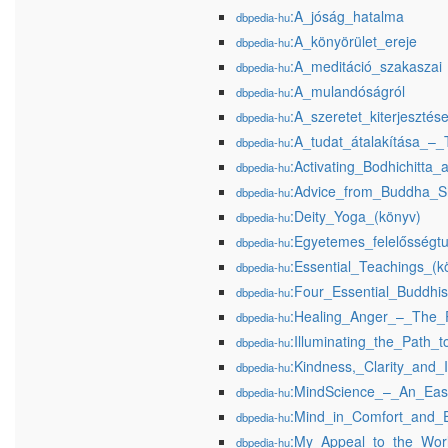
:A_jóság_hatalma
dbpedia-hu
:A_könyörület_ereje
dbpedia-hu
:A_meditáció_szakaszai
dbpedia-hu
:A_mulandóságról
dbpedia-hu
:A_szeretet_kiterjesztés
dbpedia-hu
:A_tudat_átalakítása_–_
dbpedia-hu
:Activating_Bodhichitt
dbpedia-hu
:Advice_from_Buddha_Sh
dbpedia-hu
:Deity_Yoga_(könyv)
dbpedia-hu
:Egyetemes_felelősségt
dbpedia-hu
:Essential_Teachings_(k
dbpedia-hu
:Four_Essential_Buddhi
dbpedia-hu
:Healing_Anger_–_The_
dbpedia-hu
:Illuminating_the_Path_
dbpedia-hu
:Kindness,_Clarity_and_I
dbpedia-hu
:MindScience_–_An_Eas
dbpedia-hu
:Mind_in_Comfort_and_E
dbpedia-hu
:My_Appeal_to_the_Wor
dbpedia-hu