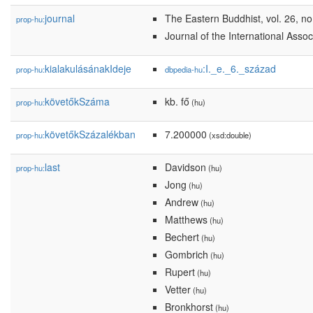
journal
The Eastern Buddhist, vol. 26, no
prop-hu:
Journal of the International Asso
kialakulásánakIdeje
:I._e._6._század
prop-hu:
dbpedia-hu
követőkSzáma
kb. fő
prop-hu:
(hu)
követőkSzázalékban
7.200000
prop-hu:
(xsd:double)
last
Davidson
prop-hu:
(hu)
Jong
(hu)
Andrew
(hu)
Matthews
(hu)
Bechert
(hu)
Gombrich
(hu)
Rupert
(hu)
Vetter
(hu)
Bronkhorst
(hu)