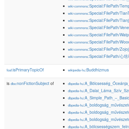
:Special:FilePath/Te
wiki-commons
:Special:FilePath/Ti
wiki-commons
:Special:FilePath/Tia
wiki-commons
:Special:FilePath/Ven
wiki-commons
:Special:FilePath/Wat
wiki-commons
:Special:FilePath/Woo
wiki-commons
:Special:FilePath/Zojoj
wiki-commons
:Special:FilePath/心
wiki-commons
isPrimaryTopicOf
:Buddhizmus
foaf:
wikipedia-hu
is
nonFictionSubject
of
:A_Bölcsesség_Óceánja
dbo:
dbpedia-hu
:A_Dalai_Láma_Szív_Szú
dbpedia-hu
:A_Simple_Path_–_Basi
dbpedia-hu
:A_boldogság_művésze
dbpedia-hu
:A_boldogság_művészete
dbpedia-hu
:A_boldogság_művészet
dbpedia-hu
:A_bölcsességszem_feln
dbpedia-hu