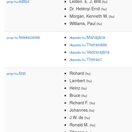
editor
Leiden. E. J. Brill
prop-hu:
(hu)
Dr. Hetényi Ernő
(hu)
Morgan, Kenneth W.
(hu)
Williams, Paul
(hu)
felekezetek
:Mahájána
prop-hu:
dbpedia-hu
:Théraváda
dbpedia-hu
:Vadzsrajána
dbpedia-hu
:Thérav
dbpedia-hu
first
Richard
prop-hu:
(hu)
Lambert
(hu)
Heinz
(hu)
Bruce
(hu)
Richard F.
(hu)
Johannes
(hu)
J.W. de
(hu)
Ronald M.
(hu)