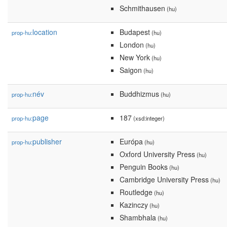
Schmithausen
(hu)
location
Budapest
prop-hu:
(hu)
London
(hu)
New York
(hu)
Saigon
(hu)
név
Buddhizmus
prop-hu:
(hu)
page
187
prop-hu:
(xsd:integer)
publisher
Európa
prop-hu:
(hu)
Oxford University Press
(hu)
Penguin Books
(hu)
Cambridge University Press
(hu)
Routledge
(hu)
Kazinczy
(hu)
Shambhala
(hu)