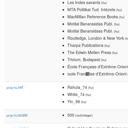
Les Indes savants
(hu)
MTA Politikai Tud. Intézete
(hu)
MacMillan Reference Books
(hu)
Motilal Banarasidas Publ.
(hu)
Motilal Banarsidass Publ.
(hu)
Routledge, London & New York
(h
Tharpa Publications
(hu)
The Edwin Mellen Press
(hu)
Trivium, Budapest
(hu)
École Française d'Extrême-Orien
ಜole Fran๺ise d'Extrême-Orient
ref
Rahula_74
prop-hu:
(hu)
White_74
(hu)
Yin_98
(hu)
scale
500
prop-hu:
(xsd:integer)