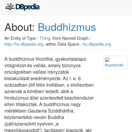
About:
Buddhizmus
An Entity of Type :
Thing
, from Named Graph :
http://hu.dbpedia.org
, within Data Space :
hu.dbpedia.org
A buddhizmus filozófiai, gyakorlatalapú
világnézet és vallás, amely bizonyos
országokban vallási irányzatok
kialakulását eredményezte. Az i. e. 6.
században jött létre Indiában, s elsősorban
azoknak a körében terjedt, akik a
hinduizmus által szentesített kasztrendszer
ellen tiltakoztak. A buddhizmus nagy
mértékben Gautama Sziddhártha,
közismertebb nevén Buddha
(páli/szanszkrit nyelven „a
megvilágosodott”), tanításain alapszik, aki