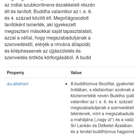
az indiai szubkontinens északkeleti részén
élt és tanított. Buddha valamikor az i. e. 6.
és 4. század között élt. Megvilágosodott
tanítóként ismerték, aki igyekezett
megosztani másokkal saját tapasztalatait,
azzal a céllal, hogy megszabaduljanak a
szenvedéstől, elérjék a nirvána állapotát,
és kiléphessenek az újjászületés és
szenvedés örökös körforgásából. A budd
Property
Value
abstract
A buddhizmus filozófiai, gyakorla
dbo:
Indiában, s elsősorban azoknak a
közismertebb nevén Buddha (páli/s
valamikor az i. e. 6. és 4. század
megszabaduljanak a szenvedéstől
tekintenek, mint a megszabadulás
a mahájána („nagy út”) és a vad
Srí Lankán és Délkelet-Ázsiában.
és a tendai buddhizmus hagyomán