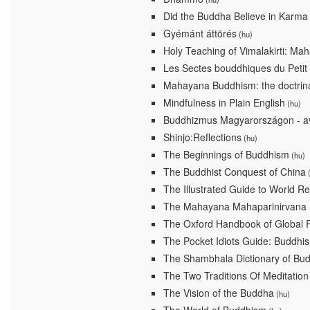
Did the Buddha Believe in Karma
Gyémánt áttörés
(hu)
Holy Teaching of Vimalakirti: Ma
Les Sectes bouddhiques du Petit 
Mahayana Buddhism: the doctrina
Mindfulness in Plain English
(hu)
Buddhizmus Magyarországon - av
Shinjo:Reflections
(hu)
The Beginnings of Buddhism
(hu)
The Buddhist Conquest of China
(
The Illustrated Guide to World Re
The Mahayana Mahaparinirvana 
The Oxford Handbook of Global R
The Pocket Idiots Guide: Buddhi
The Shambhala Dictionary of Bu
The Two Traditions Of Meditation 
The Vision of the Buddha
(hu)