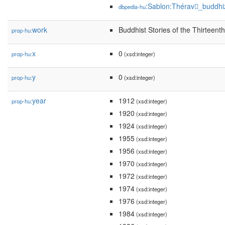
:Sablon:Thérav_buddh
dbpedia-hu
work
Buddhist Stories of the Thirteent
prop-hu:
x
0
prop-hu:
(xsd:integer)
y
0
prop-hu:
(xsd:integer)
year
1912
prop-hu:
(xsd:integer)
1920
(xsd:integer)
1924
(xsd:integer)
1955
(xsd:integer)
1956
(xsd:integer)
1970
(xsd:integer)
1972
(xsd:integer)
1974
(xsd:integer)
1976
(xsd:integer)
1984
(xsd:integer)