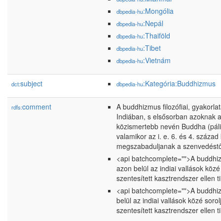
:Mongólia
dbpedia-hu
:Nepál
dbpedia-hu
:Thaiföld
dbpedia-hu
:Tibet
dbpedia-hu
:Vietnám
dbpedia-hu
subject
:Kategória:Buddhizmus
dct:
dbpedia-hu
comment
A buddhizmus filozófiai, gyakorla
rdfs:
Indiában, s elsősorban azoknak a
közismertebb nevén Buddha (páli/s
valamikor az i. e. 6. és 4. század
megszabaduljanak a szenvedéstől,
<api batchcomplete="">A buddhizmu
azon belül az indiai vallások közé
szentesített kasztrendszer ellen ti
<api batchcomplete="">A buddhizmu
belül az indiai vallások közé soro
szentesített kasztrendszer ellen ti