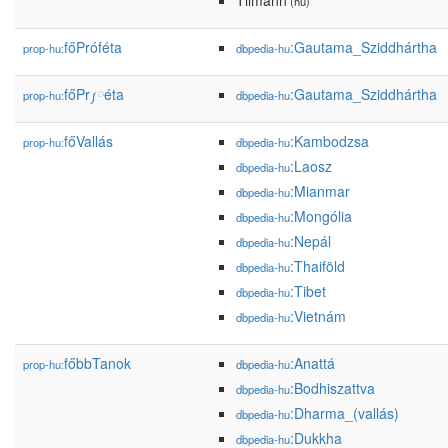
Tilmann
(hu)
főPróféta
:Gautama_Sziddhártha
prop-hu:
dbpedia-hu
főPr༿éta
:Gautama_Sziddhártha
prop-hu:
dbpedia-hu
főVallás
:Kambodzsa
prop-hu:
dbpedia-hu
:Laosz
dbpedia-hu
:Mianmar
dbpedia-hu
:Mongólia
dbpedia-hu
:Nepál
dbpedia-hu
:Thaiföld
dbpedia-hu
:Tibet
dbpedia-hu
:Vietnám
dbpedia-hu
főbbTanok
:Anattá
prop-hu:
dbpedia-hu
:Bodhiszattva
dbpedia-hu
:Dharma_(vallás)
dbpedia-hu
:Dukkha
dbpedia-hu