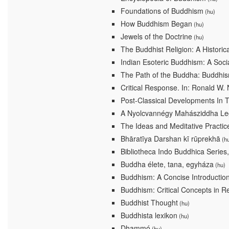
Foundations of Buddhism
(hu)
How Buddhism Began
(hu)
Jewels of the Doctrine
(hu)
The Buddhist Religion: A Historica
Indian Esoteric Buddhism: A Soci
The Path of the Buddha: Buddhis
Critical Response. In: Ronald W. 
Post-Classical Developments In T
A Nyolcvannégy Mahásziddha Le
The Ideas and Meditative Practic
Bhāratīya Darshan kī rūprekhā
(h
Bibliotheca Indo Buddhica Series,
Buddha élete, tana, egyháza
(hu)
Buddhism: A Concise Introductio
Buddhism: Critical Concepts in Re
Buddhist Thought
(hu)
Buddhista lexikon
(hu)
Dhammó
(hu)